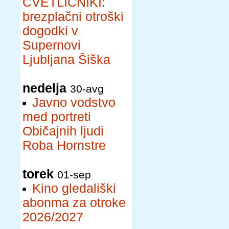
CVETLIČNIKI:
brezplačni otroški
dogodki v
Supernovi
Ljubljana Šiška
nedelja
30-avg
Javno vodstvo
med portreti
Običajnih ljudi
Roba Hornstre
torek
01-sep
Kino gledališki
abonma za otroke
2026/2027