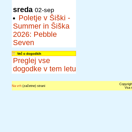
sreda
02-sep
Poletje v Šiški -
Summer in Šiška
2026: Pebble
Seven
Več o dogodkih
Preglej vse
dogodke v tem letu
Copyrigh
Na vrh
(začetne) strani
Vsa n