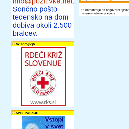
info@pozitivke.net
.
Sončno pošto
Za komentarje so odgovorni njihovi 
nimamo nobenega vpliva.
tedensko na dom
dobiva okoli 2.500
bralcev.
Ne spreglejte
SVET POEZIJE