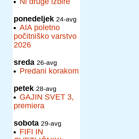
Ni druge izbire
ponedeljek
24-avg
AIA poletno
počitniško varstvo
2026
sreda
26-avg
Predani korakom
petek
28-avg
GAJIN SVET 3,
premiera
sobota
29-avg
FIFI IN