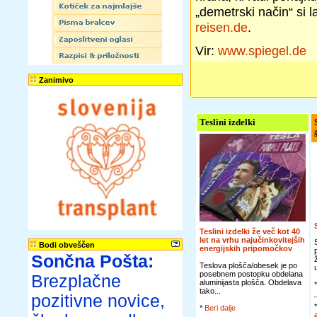
„demetrski način“ si l
reisen.de
.
Vir:
www.spiegel.de
Zanimivo
Teslini izdelki
Teslini izdelki že več kot 40
let na vrhu najučinkovitejših
Bodi obveščen
energijskih pripomočkov
Sončna Pošta:
Teslova plošča/obesek je po
posebnem postopku obdelana
Brezplačne
aluminijasta plošča. Obdelava
tako...
pozitivne novice,
*
Beri dalje