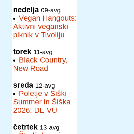
nedelja
09-avg
Vegan Hangouts:
Aktivni veganski
piknik v Tivoliju
torek
11-avg
Black Country,
New Road
sreda
12-avg
Poletje v Šiški -
Summer in Šiška
2026: DE VU
četrtek
13-avg