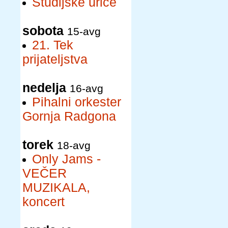
Študijske urice
sobota
15-avg
21. Tek
prijateljstva
nedelja
16-avg
Pihalni orkester
Gornja Radgona
torek
18-avg
Only Jams -
VEČER
MUZIKALA,
koncert