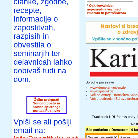
članke, zgodbe,
*
Oskrbovalnica -
recepte,
neposredna vez med
kmetom in potrošnikom
informacije o
zaposlitvah,
razpisih in
obvestila o
seminarjih ter
delavnicah lahko
dobivaš tudi na
dom.
Sorodne povezave
www.demeter-reisen.de
www.spiegel.de
Več od avtorja Uredništvo Sonc
Več s področja * Zdrava prehran
Želim prejemati
Sončno pošto in
novice spletnega
portala Pozitivke
Trackback URL for this entry:
Vpiši se ali pošlji
No t
email na:
Bio počitnice z Demetrom
| 0 k