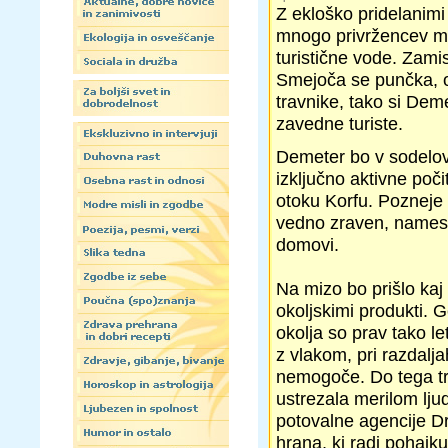
Z ekloško pridelanimi
mnogo privržencev med
turistične vode. Zami
Smejoča se punčka, oč
travnike, tako si Dem
zavedne turiste.
Demeter bo v sodelova
izključno aktivne počit
otoku Korfu. Pozneje b
vedno zraven, namesto
domovi.
Na mizo bo prišlo kaj
okoljskimi produkti. 
okolja so prav tako l
z vlakom, pri razdalj
nemogoče. Do tega tr
ustrezala merilom ljud
potovalne agencije D
hrana, ki radi pohajku