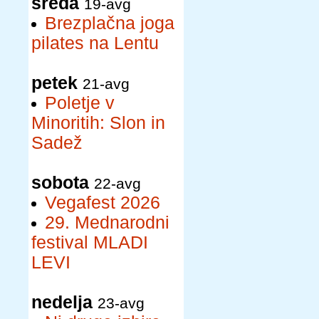
sreda
19-avg
Brezplačna joga
pilates na Lentu
petek
21-avg
Poletje v
Minoritih: Slon in
Sadež
sobota
22-avg
Vegafest 2026
29. Mednarodni
festival MLADI
LEVI
nedelja
23-avg