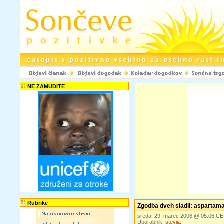
NE ZAMUDITE
Rubrike
Zgodba dveh sladil: aspartama 
sreda, 29. marec 2006 @ 05:06 C
Uporabnik:
stevija