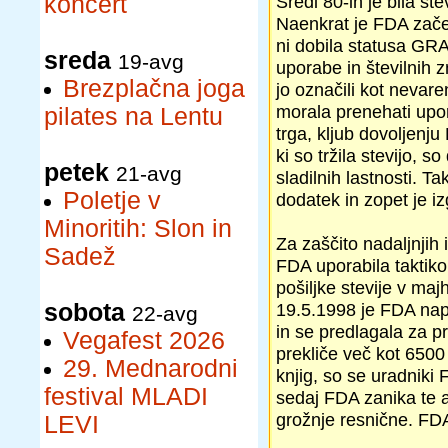
koncert
Sredi 80-ih je bila st
Naenkrat je FDA začel
ni dobila statusa GRA
sreda
19-avg
uporabe in številnih 
Brezplačna joga
jo označili kot nevar
morala prenehati upora
pilates na Lentu
trga, kljub dovoljenj
ki so tržila stevijo, 
petek
21-avg
sladilnih lastnosti. T
Poletje v
dodatek in zopet je iz
Minoritih: Slon in
Za zaščito nadaljnjih 
Sadež
FDA uporabila taktik
pošiljke stevije v ma
sobota
19.5.1998 je FDA napr
22-avg
in se predlagala za p
Vegafest 2026
prekliče več kot 6500 
29. Mednarodni
knjig, so se uradniki
festival MLADI
sedaj FDA zanika te a
grožnje resnične. FDA 
LEVI