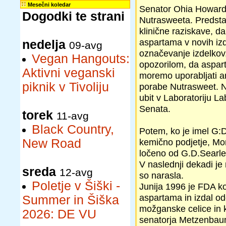
Mesečni koledar
Senator Ohia Howard
Dogodki te strani
Nutrasweeta. Predstav
klinične raziskave, d
aspartama v novih izd
nedelja
09-avg
označevanje izdelkov
Vegan Hangouts:
opozorilom, da aspart
Aktivni veganski
moremo uporabljati am
piknik v Tivoliju
porabe Nutrasweet. Na 
ubit v Laboratoriju L
Senata.
torek
11-avg
Black Country,
Potem, ko je imel G:D.
New Road
kemično podjetje, Mo
ločeno od G.D.Searle
V naslednji dekadi je
sreda
12-avg
so narasla.
Poletje v Šiški -
Junija 1996 je FDA ko
aspartama in izdal od
Summer in Šiška
možganske celice in k
2026: DE VU
senatorja Metzenbaum