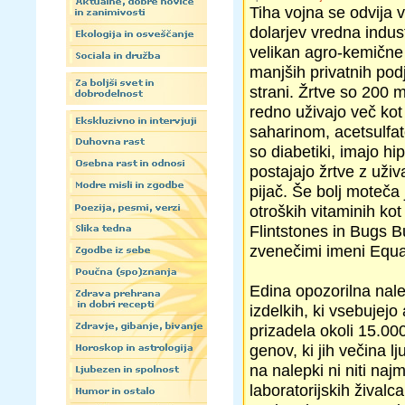
Tiha vojna se odvija v
dolarjev vredna indust
velikan agro-kemične 
manjših privatnih podj
strani. Žrtve so 200 m
redno uživajo več kot
saharinom, acetsulfa
so diabetiki, imajo hi
postajajo žrtve z uži
pijač. Še bolj moteča
otroških vitaminih kot
Flintstones in Bugs B
zvenečimi imeni Equa
Edina opozorilna nale
izdelkih, ki vsebujejo
prizadela okoli 15.00
genov, ki jih večina l
na nalepki ni niti n
laboratorijskih živalc