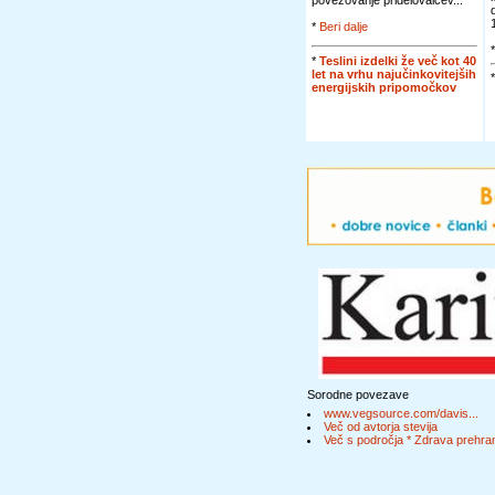
povezovanje pridelovalcev...
*
Beri dalje
*
Teslini izdelki že več kot 40
let na vrhu najučinkovitejših
energijskih pripomočkov
Sorodne povezave
www.vegsource.com/davis...
Več od avtorja stevija
Več s področja * Zdrava prehran