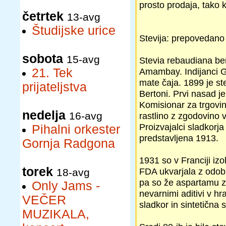
prosto prodaja, tako k
četrtek
13-avg
Študijske urice
Stevija: prepovedano 
sobota
15-avg
Stevia rebaudiana be
21. Tek
Amambay. Indijanci Gua
mate čaja. 1899 je ste
prijateljstva
Bertoni. Prvi nasad je
Komisionar za trgovin
nedelja
16-avg
rastlino z zgodovino
Proizvajalci sladkorja 
Pihalni orkester
predstavljena 1913.
Gornja Radgona
1931 so v Franciji izol
torek
FDA ukvarjala z odo
18-avg
pa so že aspartamu ze
Only Jams -
nevarnimi aditivi v hr
VEČER
sladkor in sintetična s
MUZIKALA,