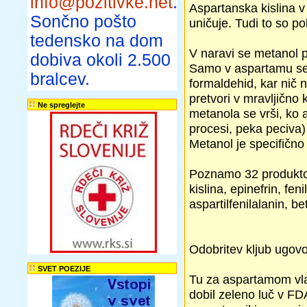
info@pozitivke.net
.
Aspartanska kislina v
Sončno pošto
uničuje. Tudi to so po
tedensko na dom
V naravi se metanol p
dobiva okoli 2.500
Samo v aspartamu se 
bralcev.
formaldehid, kar nič
pretvori v mravljično 
Ne spreglejte
metanola se vrši, ko 
procesi, peka peciva)
Metanol je specifično
Poznamo 32 produktov
kislina, epinefrin, fen
aspartilfenilalanin, b
Odobritev kljub ugov
SVET POEZIJE
Tu za aspartamom vl
dobil zeleno luč v FD