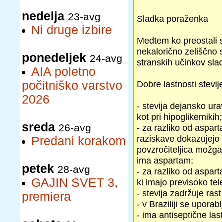
nedelja
23-avg
Sladka poraženka
Ni druge izbire
Medtem ko preostali 
nekalorično zeliščno s
ponedeljek
24-avg
stranskih učinkov sla
AIA poletno
počitniško varstvo
Dobre lastnosti stevij
2026
- stevija dejansko ura
kot pri hipoglikemikih;
sreda
26-avg
- za razliko od aspar
raziskave dokazujejo n
Predani korakom
povzročiteljica možgan
ima aspartam;
petek
28-avg
- za razliko od aspart
GAJIN SVET 3,
ki imajo previsoko tel
- stevija zadržuje ras
premiera
- v Braziliji se uporab
- ima antiseptične las