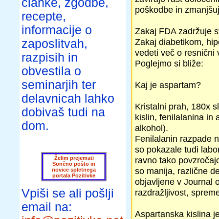
članke, zgodbe,
poškodbe in zmanjšuje
recepte,
informacije o
Zakaj FDA zadržuje sv
Zakaj diabetikom, hip
zaposlitvah,
vedeti več o resnični 
razpisih in
Poglejmo si bliže:
obvestila o
seminarjih ter
Kaj je aspartam?
delavnicah lahko
Kristalni prah, 180x s
dobivaš tudi na
kislin, fenilalanina 
dom.
alkohol).
Fenilalanin razpade n
so pokazale tudi labo
Želim prejemati
ravno tako povzročaj
Sončno pošto in
so manija, različne dep
novice spletnega
portala Pozitivke
objavljene v Journal 
Vpiši se ali pošlji
razdražljivost, sprem
email na:
Aspartanska kislina j