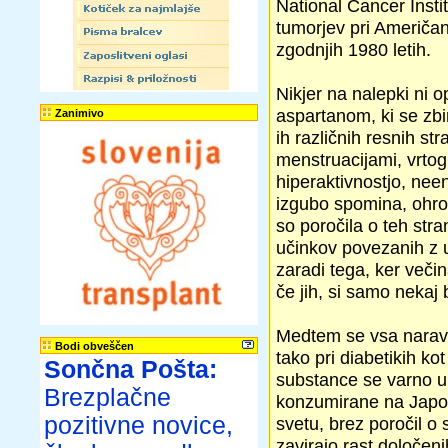
National Cancer Inst
tumorjev pri Američan
zgodnjih 1980 letih.
Nikjer na nalepki ni o
aspartanom, ki se zbi
Zanimivo
ih različnih resnih st
menstruacijami, vrtogl
hiperaktivnostjo, ne
izgubo spomina, ohrom
so poročila o teh stra
učinkov povezanih z 
zaradi tega, ker veči
če jih, si samo nekaj
Medtem se vsa naravn
Bodi obveščen
tako pri diabetikih kot
Sončna Pošta:
substance se varno up
Brezplačne
konzumirane na Japon
pozitivne novice,
svetu, brez poročil o 
zavirajo rast določeni