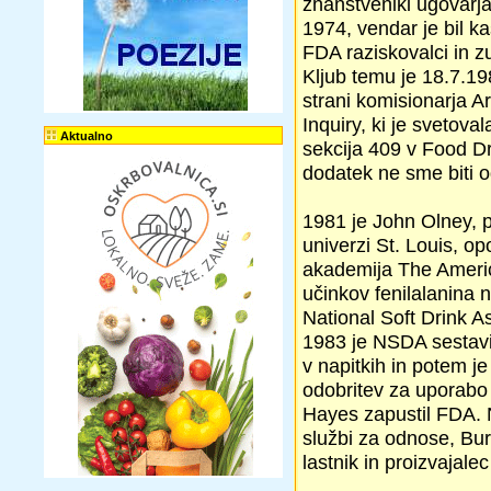
znanstveniki ugovarja
1974, vendar je bil k
FDA raziskovalci in zun
Kljub temu je 18.7.19
strani komisionarja Ar
Inquiry, ki je svetov
Aktualno
sekcija 409 v Food Dr
dodatek ne sme biti o
1981 je John Olney, p
univerzi St. Louis, 
akademija The America
učinkov fenilalanina 
National Soft Drink A
1983 je NSDA sestavi
v napitkih in potem je
odobritev za uporabo 
Hayes zapustil FDA. N
službi za odnose, Bur
lastnik in proizvajale