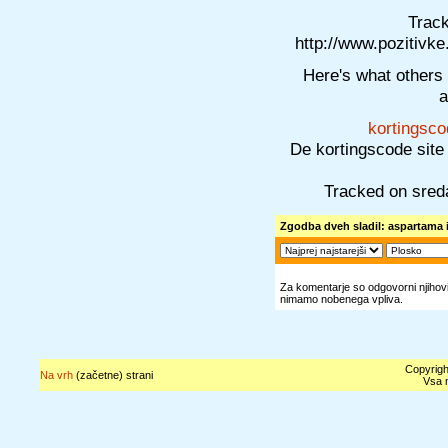
Track
http://www.pozitivk
Here's what others 
a
kortingsco
De kortingscode site
Tracked on sred
Zgodba dveh sladil: aspartama i
Za komentarje so odgovorni njihovi 
nimamo nobenega vpliva.
Copyrigh
Na vrh
(začetne) strani
Vsa n