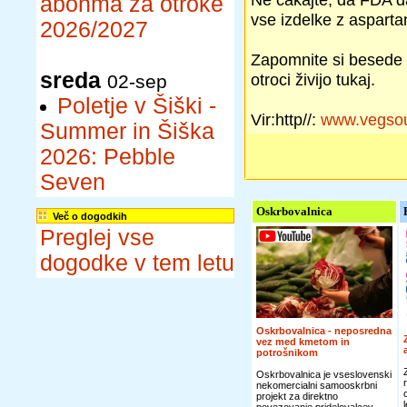
abonma za otroke
vse izdelke z asparta
2026/2027
Zapomnite si besede 
sreda
otroci živijo tukaj.
02-sep
Poletje v Šiški -
Vir:http//:
www.vegsou
Summer in Šiška
2026: Pebble
Seven
Oskrbovalnica
Več o dogodkih
Preglej vse
dogodke v tem letu
Oskrbovalnica - neposredna
vez med kmetom in
potrošnikom
Oskrbovalnica je vseslovenski
nekomercialni samooskrbni
projekt za direktno