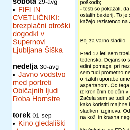
sobota
29-avg
poškodb;
FIFI IN
- testi so pokazali, d
ostalih bakterij. To
CVETLIČNIKI:
kažejo rezistenco na a
brezplačni otroški
dogodki v
Boj za varno sladilo
Supernovi
Ljubljana Šiška
Pred 12 leti sem trpe
tedensko. Dejansko sem
nedelja
edini pomagal pri nez
30-avg
sem tudi prometno ne
Javno vodstvo
o rizikih uporabe ume
med portreti
aspartanom. Od tega 
Običajnih ljudi
iz kroničnih bolečin v 
Roba Hornstre
Začela sem se tudi uči
kako koristiti majhne 
sladkem izgineva. Odk
torek
01-sep
na koži in krasna ne
Kino gledališki
Ne čakajte, da FDA da 