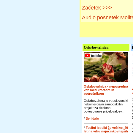
Začetek >>>
Audio posnetek Molit
Oskrbovalnica
Oskrbovalnica - neposredna
vez med kmetom in
potrošnikom
Oskrbovalnica je vseslovenski
nekomercialni samooskrbni
projekt za direktno
povezovanje pridelovalcev...
*
Beri dalje
*
Teslini izdelki že več kot 40
let na vrhu najučinkovitejših