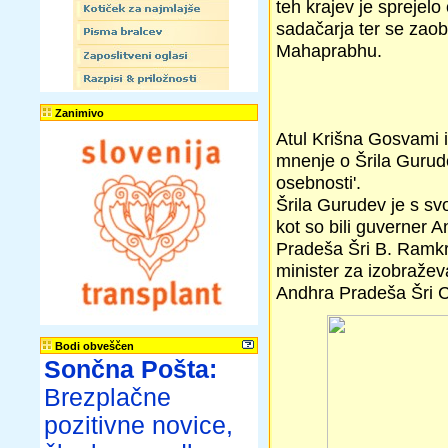
teh krajev je sprejel
sadačarja ter se zaob
Mahaprabhu.
Zanimivo
Atul Krišna Gosvami 
mnenje o Šrila Gurudev
osebnosti'.
Šrila Gurudev je s sv
kot so bili guverner 
Pradeša Šri B. Ramkri
minister za izobražev
Andhra Pradeša Šri C.
Bodi obveščen
Sončna Pošta:
Brezplačne
pozitivne novice,