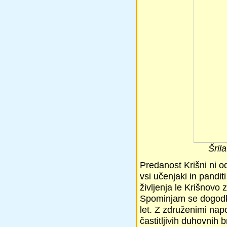
Šril
Predanost Krišni ni o
vsi učenjaki in pandit
življenja le Krišnovo 
Spominjam se dogodka
let. Z združenimi na
častitljivih duhovnih