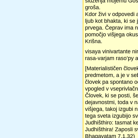
služenja mojemu Gos
groša.
Kdor živi v odpovedi a
ljub kot bhakta, ki se
prvega. Čeprav ima n
pomočjo višjega okus
Krišna.
visaya vinivartante n
rasa-varjam raso’py 
[Materialističen člo
predmetom, a je v seb
človek pa spontano o
vpogled v vseprivlačn
Človek, ki se posti, 
dejavnostmi, toda v n
višjega, takoj izgubi n
tega sveta izgubijo sv
Judhišthiro: tasmat
Judhišthira! Zaposli s
Bhagavatam 7.1.32)