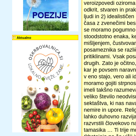
veroizpovedi oziroma 
odkrit, stvaren in pra
ljudi in 2) idealističe
časa z zvenečimi bese
se moramo pogumno soo
stoodstotno enaka, k
Aktualno
mišljenjem, čustvovan
posameznika se različn
pritiklinami. Vsak po
drugih. Zato je očitno
kar je povsem naravn
v eno stajo, vero ali 
moramo gojiti strpnost
imeli takšno razumevan
veliko število neodvi
sektaštva, ki nas nav
nemire in upore. Rel
lahko duhovno razvijaj
razvrstili človekovo na
tamasika … Ti trije m