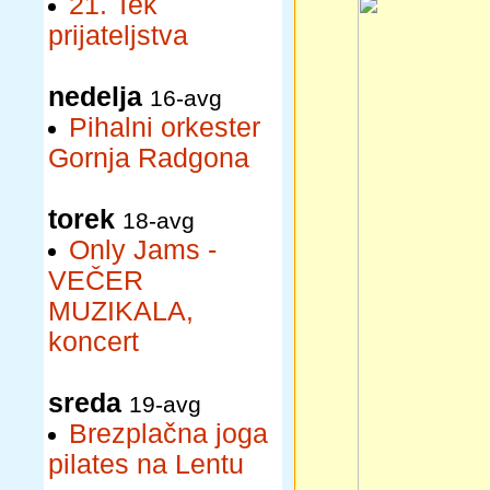
21. Tek
prijateljstva
nedelja
16-avg
Pihalni orkester
Gornja Radgona
torek
18-avg
Only Jams -
VEČER
MUZIKALA,
koncert
sreda
19-avg
Brezplačna joga
pilates na Lentu