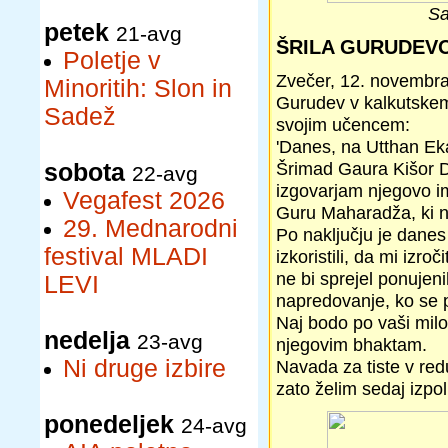
Sa
petek
21-avg
ŠRILA GURUDEV
Poletje v
Zvečer, 12. novembra 
Minoritih: Slon in
Gurudev v kalkutskem
Sadež
svojim učencem:
'Danes, na Utthan Eka
Šrimad Gaura Kišor 
sobota
22-avg
izgovarjam njegovo i
Vegafest 2026
Guru Maharadža, ki ni
29. Mednarodni
Po naključju je danes t
festival MLADI
izkoristili, da mi izr
ne bi sprejel ponujeni
LEVI
napredovanje, ko se 
Naj bodo po vaši milos
nedelja
23-avg
njegovim bhaktam.
Ni druge izbire
Navada za tiste v red
zato želim sedaj izpol
ponedeljek
24-avg