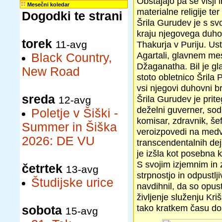
Obstajajo pa še višji i
Mesečni koledar
materialne religije te
Dogodki te strani
Šrila Gurudev je s sv
kraju njegovega duho
torek
11-avg
Thakurja v Puriju. Ust
Agartali, glavnem mes
Black Country,
Džaganatha. Bil je gla
New Road
stoto obletnico Šrila
vsi njegovi duhovni br
sreda
Šrila Gurudev je priteg
12-avg
deželni guverner, sodn
Poletje v Šiški -
komisar, zdravnik, še
Summer in Šiška
veroizpovedi na medv
2026: DE VU
transcendentalnih deja
je izšla kot posebna k
S svojim izjemnim in 
četrtek
13-avg
strpnostjo in odpustlji
Študijske urice
navdihnil, da so opusti
življenje služenju Kri
tako kratkem času do
sobota
15-avg