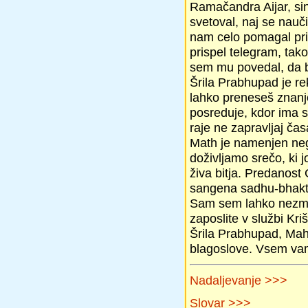
Ramačandra Aijar, sin 
svetoval, naj se nauč
nam celo pomagal pri
prispel telegram, tak
sem mu povedal, da b
Šrila Prabhupad je re
lahko preneseš znanje
posreduje, kdor ima sa
raje ne zapravljaj ča
Math je namenjen neg
doživljamo srečo, ki 
živa bitja. Predanos
sangena sadhu-bhakt
Sam sem lahko nezmo
zaposlite v službi Kr
Šrila Prabhupad, Mah
blagoslove. Vsem vam
Nadaljevanje >>>
Slovar >>>