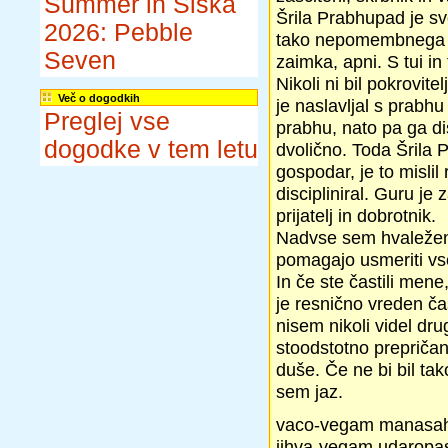
Summer in Šiška
Šrila Prabhupad je sv
2026: Pebble
tako nepomembnega uče
Seven
zaimka, apni. S tui in 
Nikoli ni bil pokrovite
Več o dogodkih
je naslavljal s prabh
Preglej vse
prabhu, nato pa ga di
dogodke v tem letu
dvolično. Toda Šrila 
gospodar, je to misli
discipliniral. Guru je 
prijatelj in dobrotnik.
Nadvse sem hvaležen t
pomagajo usmeriti vse
In če ste častili mene
je resnično vreden č
nisem nikoli videl dru
stoodstotno prepričan,
duše. Če ne bi bil ta
sem jaz.
vaco-vegam manasa
jihva-vegam udaropa