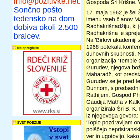
info@pozitivke.net
.
Gospoda Šri Krišne. V
Sončno pošto
17. maja 1962 je šel 
tedensko na dom
imenu vseh članov Ma
Radhakrišnadžiju, ki j
dobiva okoli 2.500
Radhakrišna je spreje
bralcev.
Na 'Birlovi akademiji 
1968 potekala konfere
Ne spreglejte
duhovnih skupnosti. Na
organizacija 'Temple 
Gurudev, njegova bož
Maharadž, kot predsta
Gurudev se je pred t
Dunnom, s predsednic
Rathijem. Gospod Phi
Gaudija Matha v Kalku
organizirala Šri B. K
iz njegovega govora:
'Toplo pozdravljam or
SVET POEZIJE
poiščejo nepristransk
ver in ugotovijo, kak