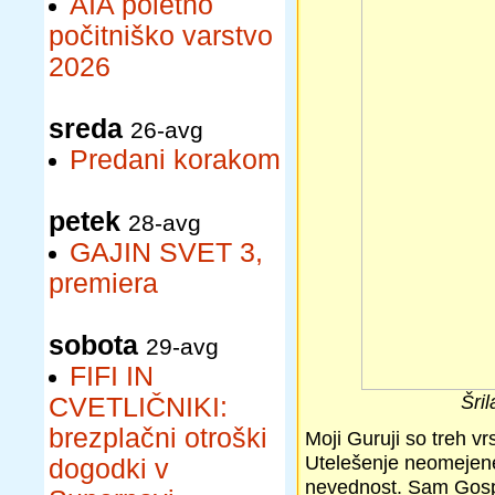
AIA poletno
počitniško varstvo
2026
sreda
26-avg
Predani korakom
petek
28-avg
GAJIN SVET 3,
premiera
sobota
29-avg
FIFI IN
Šri
CVETLIČNIKI:
brezplačni otroški
Moji Guruji so treh vr
Utelešenje neomejene
dogodki v
nevednost. Sam Gospod 