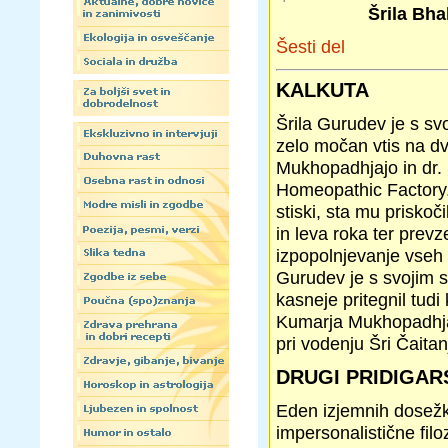
Šrila Bh
Šesti del
KALKUTA
Šrila Gurudev je s svo
zelo močan vtis na d
Mukhopadhjajo in dr. 
Homeopathic Factory. 
stiski, sta mu prisko
in leva roka ter prevz
izpopolnjevanje vseh te
Gurudev je s svojim 
kasneje pritegnil tud
Kumarja Mukhopadhjajo
pri vodenju Šri Čaita
DRUGI PRIDIGAR
Eden izjemnih dosežko
impersonalistične fil