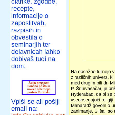
članke, zgodbe,
recepte,
informacije o
zaposlitvah,
razpisih in
obvestila o
seminarjih ter
delavnicah lahko
dobivaš tudi na
dom.
Na obsežno turnejo v 
z različnih univerz, k
med drugim bili dr. M
Želim prejemati
Sončno pošto in
P. Šrinivasačar, je pr
novice spletnega
portala Pozitivke
Hyderabad, da bi se po
vseobsegajoči religij
Vpiši se ali pošlji
Maharadž govoril o uni
email na:
zanimanje. Slišali so 