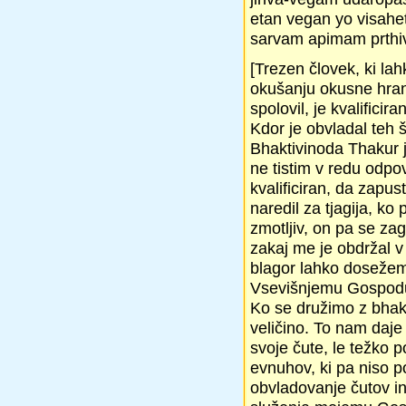
etan vegan yo visahe
sarvam apimam prthiv
[Trezen človek, ki la
okušanju okusne hrane
spolovil, je kvalifici
Kdor je obvladal teh š
Bhaktivinoda Thakur j
ne tistim v redu odpo
kvalificiran, da zapu
naredil za tjagija, k
zmotljiv, on pa se za
zakaj me je obdržal v
blagor lahko dosežem
Vsevišnjemu Gospod
Ko se družimo z bhak
veličino. To nam daj
svoje čute, le težko p
evnuhov, ki pa niso p
obvladovanje čutov in