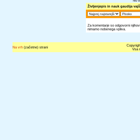
No t
Življenjepis in nauk gaudija vaj
Za komentarje so odgovorni njihovi 
nimamo nobenega vpliva.
Copyrigh
Na vrh
(začetne) strani
Vsa n