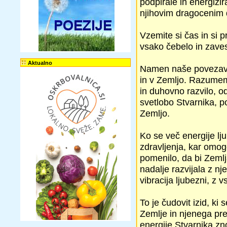
podpirale in energizir
njihovim dragocenim 
Vzemite si čas in si pr
vsako čebelo in zavest
Aktualno
Namen naše povezave
in v Zemljo. Razumemo
in duhovno razvilo, o
svetlobo Stvarnika, p
Zemljo.
Ko se več energije lj
zdravljenja, kar omog
pomenilo, da bi Zemlja
nadalje razvijala z n
vibracija ljubezni, z 
To je čudovit izid, ki
Zemlje in njenega pre
energije Stvarnika zn