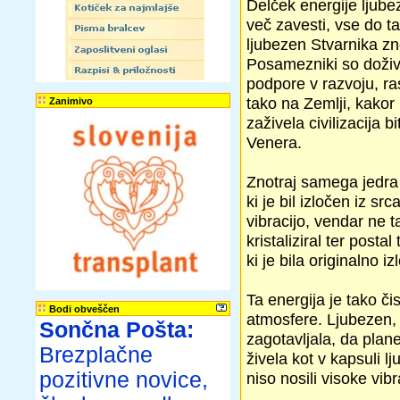
Delček energije ljubez
več zavesti, vse do ta
ljubezen Stvarnika znot
Posamezniki so doživl
podpore v razvoju, ras
tako na Zemlji, kakor
Zanimivo
zaživela civilizacija b
Venera.
Znotraj samega jedra 
ki je bil izločen iz sr
vibracijo, vendar ne t
kristaliziral ter posta
ki je bila originalno i
Ta energija je tako či
Bodi obveščen
atmosfere. Ljubezen, k
Sončna Pošta:
zagotavljala, da planet
Brezplačne
živela kot v kapsuli l
pozitivne novice,
niso nosili visoke vibr