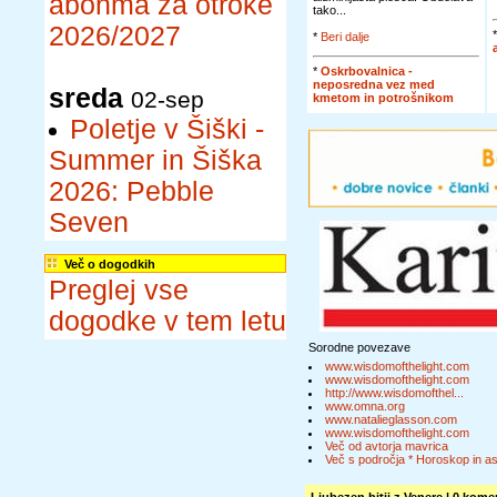
abonma za otroke
tako...
2026/2027
*
Beri dalje
*
Oskrbovalnica -
neposredna vez med
sreda
02-sep
kmetom in potrošnikom
Poletje v Šiški -
Summer in Šiška
2026: Pebble
Seven
Več o dogodkih
Preglej vse
dogodke v tem letu
Sorodne povezave
www.wisdomofthelight.com
www.wisdomofthelight.com
http://www.wisdomofthel...
www.omna.org
www.natalieglasson.com
www.wisdomofthelight.com
Več od avtorja mavrica
Več s področja * Horoskop in ast