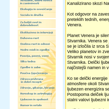
Kanalizirano skozi Na
Kot odgovor na zavest
preteklih tednih, ener
Venera.
Planet Venera je sile
Stvarnika. Venera se j
se je izločila iz srca
Veliko planetov in zvez
Stvarnik nosi v svoje
Stvarnika. Delčki ljub
najčistejši namen in vi
Ko se delčki energije 
atmosfere okoli Stvarn
ljubezen energizira se
Postopoma delček ljube
stalni valovi ljubezni