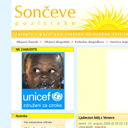
NE ZAMUDITE
Rubrike
Ljubezen bitij z Venere
petek, 14. avgust 2009 @ 05:02 C
Uporabnik:
mavrica