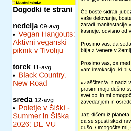
Mesečni koledar
Dogodki te strani
Če boste sidrali ljubez
vaše delovanje, boste 
zaradi manifestacije v
nedelja
09-avg
kasneje, odvisno od vi
Vegan Hangouts:
Aktivni veganski
Prosimo vas. da sedaj
piknik v Tivoliju
bitja z Venere v Zemlj
Prosimo vas, da med 
torek
11-avg
vam invokacijo, ki bi
Black Country,
New Road
»Zaščiten/a in nadzi
prosim mojo dušno sve
svetlobi in mi omogoč
sreda
12-avg
zavedanjem in osred
Poletje v Šiški -
Jaz kličem iz planeta 
Summer in Šiška
da se spusti skozi ra
2026: DE VU
dušo. Omogočite mi, d