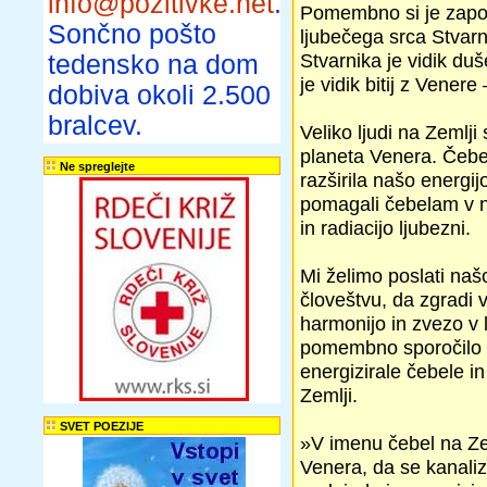
info@pozitivke.net
.
Pomembno si je zapom
Sončno pošto
ljubečega srca Stvar
Stvarnika je vidik du
tedensko na dom
je vidik bitij z Venere
dobiva okoli 2.500
bralcev.
Veliko ljudi na Zemlji
planeta Venera. Čebel
Ne spreglejte
razširila našo energijo
pomagali čebelam v n
in radiacijo ljubezni.
Mi želimo poslati naš
človeštvu, da zgradi 
harmonijo in zvezo v 
pomembno sporočilo za
energizirale čebele in
Zemlji.
SVET POEZIJE
»V imenu čebel na Zeml
Venera, da se kanalizi