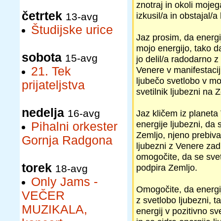
znotraj in okoli mojeg
četrtek
izkusil/a in obstajal/
13-avg
Študijske urice
Jaz prosim, da energij
mojo energijo, tako da
sobota
15-avg
jo delil/a radodarno z
21. Tek
Venere v manifestaciji
ljubečo svetlobo v mo
prijateljstva
svetilnik ljubezni na 
nedelja
16-avg
Jaz kličem iz planeta
energije ljubezni, da 
Pihalni orkester
Zemljo, njeno prebiva
Gornja Radgona
ljubezni z Venere zadr
omogočite, da se svet
torek
podpira Zemljo.
18-avg
Only Jams -
Omogočite, da energij
VEČER
z svetlobo ljubezni, 
MUZIKALA,
energij v pozitivno s