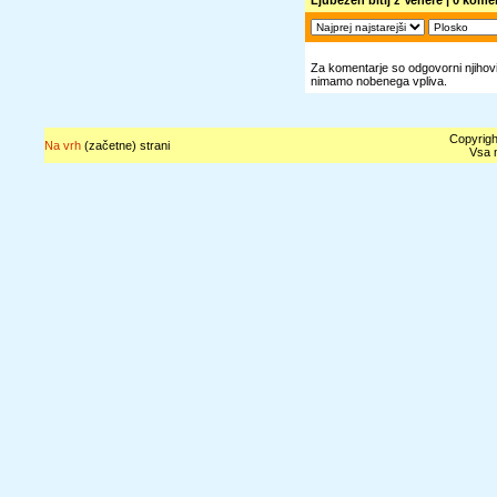
Ljubezen bitij z Venere
| 0 komen
Za komentarje so odgovorni njihovi 
nimamo nobenega vpliva.
Copyrigh
Na vrh
(začetne) strani
Vsa n