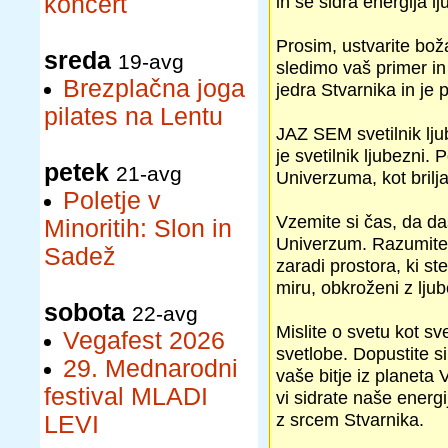
koncert
in se sidra energija l
Prosim, ustvarite bo
sreda
19-avg
sledimo vaš primer in
Brezplačna joga
jedra Stvarnika in je 
pilates na Lentu
JAZ SEM svetilnik lju
je svetilnik ljubezni
petek
21-avg
Univerzuma, kot brilj
Poletje v
Vzemite si čas, da das
Minoritih: Slon in
Univerzum. Razumite, 
Sadež
zaradi prostora, ki ste
miru, obkroženi z ljub
sobota
22-avg
Mislite o svetu kot sve
Vegafest 2026
svetlobe. Dopustite si
29. Mednarodni
vaše bitje iz planeta
festival MLADI
vi sidrate naše energi
z srcem Stvarnika.
LEVI