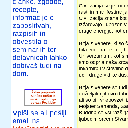
članke, zgodbe,
Civilizacija se je tud
recepte,
rasti in manifestiranj
informacije o
Civilizacija znana kot
izžarevajo ljubezen v
zaposlitvah,
druge energije, kot en
razpisih in
obvestila o
Bitja z Venere, ki so 
seminarjih ter
bila vodena deliti nji
Univerzumum, kot simb
delavnicah lahko
smo odprla naša srca
dobivaš tudi na
inkarnirali v številne 
dom.
učili druge vidike duš,
Bitja z Venere so tudi
Želim prejemati
doživljali njihovo duh
Sončno pošto in
ali so bili vnebovzeti
novice spletnega
portala Pozitivke
Mojster Sananda, San
Vpiši se ali pošlji
Buddha se vsi razširja
ljubečim srcem Stvar
email na: