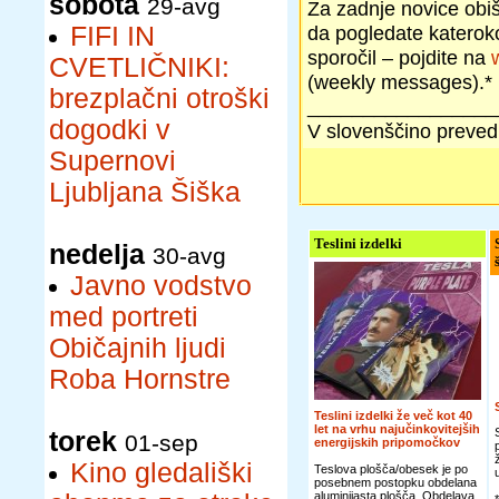
sobota
29-avg
Za zadnje novice obiš
FIFI IN
da pogledate katerokol
sporočil – pojdite na
CVETLIČNIKI:
(weekly messages).*
brezplačni otroški
_________________
dogodki v
V slovenščino prevedl
Supernovi
Ljubljana Šiška
Teslini izdelki
nedelja
30-avg
Javno vodstvo
med portreti
Običajnih ljudi
Roba Hornstre
Teslini izdelki že več kot 40
let na vrhu najučinkovitejših
torek
01-sep
energijskih pripomočkov
Kino gledališki
Teslova plošča/obesek je po
posebnem postopku obdelana
aluminijasta plošča. Obdelava