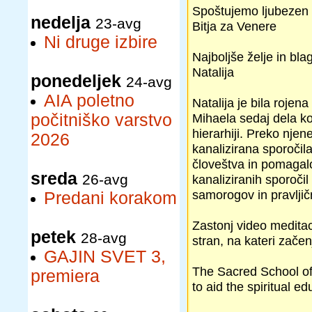
Spoštujemo ljubezen 
nedelja
23-avg
Bitja za Venere
Ni druge izbire
Najboljše želje in bla
Natalija
ponedeljek
24-avg
AIA poletno
Natalija je bila rojen
počitniško varstvo
Mihaela sedaj dela ko
hierarhiji. Preko njen
2026
kanalizirana sporočil
človeštva in pomagalo 
sreda
26-avg
kanaliziranih sporočil
samorogov in pravljični
Predani korakom
Zastonj video meditac
petek
28-avg
stran, na kateri začen
GAJIN SVET 3,
The Sacred School of
premiera
to aid the spiritual e