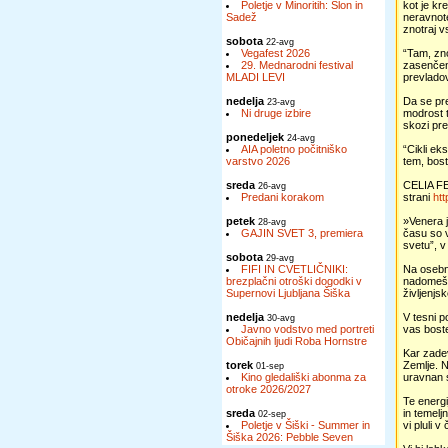
Poletje v Minoritih: Slon in
kot je kr
Sadež
neravnote
znotraj v
sobota
22-avg
Vegafest 2026
“Tam, zno
29. Mednarodni festival
zasenčena
MLADI LEVI
prevladov
nedelja
Da se pre
23-avg
Ni druge izbire
modrost t
skozi pre
ponedeljek
24-avg
AIA poletno počitniško
“Cikli ek
varstvo 2026
tem, boste
sreda
CELIA FEN
26-avg
Predani korakom
strani
htt
petek
»Venera j
28-avg
GAJIN SVET 3, premiera
času so v
svetu”, v
sobota
29-avg
FIFI IN CVETLIČNIKI:
Na osebni
brezplačni otroški dogodki v
nadomešč
Supernovi Ljubljana Šiška
življenjs
nedelja
V tesni p
30-avg
Javno vodstvo med portreti
vas boste
Običajnih ljudi Roba Hornstre
Kar zadev
torek
Zemlje. N
01-sep
Kino gledališki abonma za
uravnan s
otroke 2026/2027
Te energi
sreda
in temelj
02-sep
Poletje v Šiški - Summer in
vi pluli 
Šiška 2026: Pebble Seven