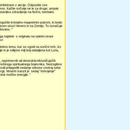
kombinirano z akcijo. Odpustite vse
temo. Kažite sočutje ne le za druge, ampak
avljivo zdravljenje na fizični, mentalni,
mogočilo kristalno-magnetnim pulzom, ki bodo
jubezen skozi Venero in na Zemljo. To označuje
dovano. “
 najdete v originalu na spletni strani
vi:
podobno temu, kar se zgodi na sončni mrk, ko
 in je milijone milj bolj oddaljena kot Luna,
 neprimernih ali destruktivnih/uničujočih
 moškega spiritualnega bojevnika. Neizogibno
ali prilagoditi sedanje odnose znotraj sebe
ij. Venerin tranzit je sedaj “mrknjenje”
čiste moške energije. “