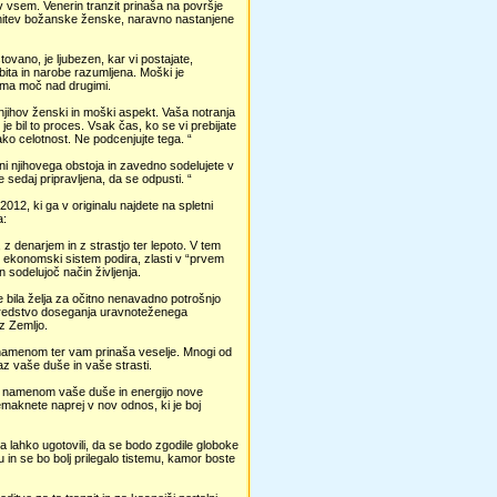
v vsem. Venerin tranzit prinaša na površje
 vrnitev božanske ženske, naravno nastanjene
vano, je ljubezen, kar vi postajate,
bita in narobe razumljena. Moški je
 ima moč nad drugimi.
i njihov ženski in moški aspekt. Vaša notranja
 bil to proces. Vsak čas, ko se vi prebijate
nako celotnost. Ne podcenjujte tega. “
i njihovega obstoja in zavedno sodelujete v
je sedaj pripravljena, da se odpusti. “
12, ki ga v originalu najdete na spletni
a:
z denarjem in z strastjo ter lepoto. V tem
e ekonomski sistem podira, zlasti v “prvem
n sodelujoč način življenja.
e bila želja za očitno nenavadno potrošnjo
 sredstvo doseganja uravnoteženega
 z Zemljo.
im namenom ter vam prinaša veselje. Mnogi od
az vaše duše in vaše strasti.
 z namenom vaše duše in energijo nove
maknete naprej v nov odnos, ki je boj
časa lahko ugotovili, da se bodo zgodile globoke
in se bo bolj prilegalo tistemu, kamor boste