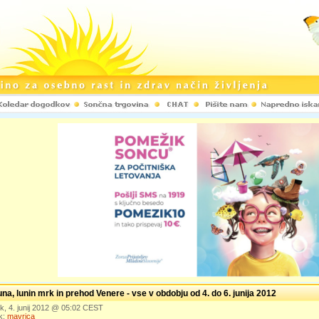
na, lunin mrk in prehod Venere - vse v obdobju od 4. do 6. junija 2012
k, 4. junij 2012 @ 05:02 CEST
k:
mavrica