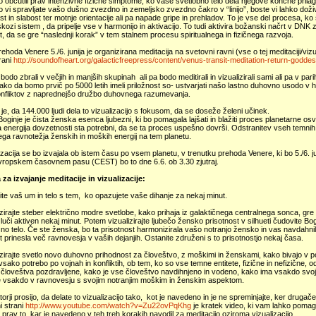
ko občutili prav intenzivne fizične simptome, ko vaše svetlobno telo dela njegove končne prilago
Ko vi spravljate vašo dušno zvezdno in zemeljsko zvezdno čakro v “linijo”, boste vi lahko doživ
st in slabost ter motnje orientacije ali pa napade gripe in prehladov. To je vse del procesa, ko
skozi sistem , da pripelje vse v harmonijo in aktivacijo. To tudi aktivira božanski načrt v DN
 da se gre “naslednji korak” v tem stalnem procesu spiritualnega in fizičnega razvoja.
ehoda Venere 5./6. junija je organizirana meditacija na svetovni ravni (vse o tej meditaciji/vi
trani
http://soundofheart.org/galacticfreepress/content/venus-transit-meditation-return-godde
 bodo zbrali v večjih in manjših skupinah ali pa bodo meditirali in vizualizirali sami ali pa v pa
tako da bomo prvič po 5000 letih imeli priložnost so- ustvarjati našo lastno duhovno usodo v 
konfliktov z naprednejšo družbo duhovnega razumevanja.
je, da 144.000 ljudi dela to vizualizacijo s fokusom, da se doseže želeni učinek.
Boginje je čista ženska esenca ljubezni, ki bo pomagala lajšati in blažiti proces planetarne os
 energija dovzetnosti sta potrebni, da se ta proces uspešno dovrši. Odstranitev vseh temni
ga ravnotežja ženskih in moških energij na tem planetu.
izacija se bo izvajala ob istem času po vsem planetu, v trenutku prehoda Venere, ki bo 5./6. 
vropskem časovnem pasu (CEST) bo to dne 6.6. ob 3.30 zjutraj.
 za izvajanje meditacije in vizualizacije:
te vaš um in telo s tem, ko opazujete vaše dihanje za nekaj minut.
izirajte steber električno modre svetlobe, kako prihaja iz galaktičnega centralnega sonca, gre
 luči aktiven nekaj minut. Potem vizualizirajte ljubečo žensko prisotnost v silhueti čudovite B
čno telo. Če ste ženska, bo ta prisotnost harmonizirala vašo notranjo žensko in vas navdahni
t prinesla več ravnovesja v vaših dejanjih. Ostanite združeni s to prisotnostjo nekaj časa.
izirajte svetlo novo duhovno prihodnost za človeštvo, z moškimi in ženskami, kako bivajo v
sako potrebo po vojnah in konfliktih, ob tem, ko so vse temne entitete, fizične in nefizične, od
 človeštva pozdravljene, kako je vse človeštvo navdihnjeno in vodeno, kako ima vsakdo svoj
je vsakdo v ravnovesju s svojim notranjim moškim in ženskim aspektom.
orji prosijo, da delate to vizualizacijo tako, kot je navedeno in je ne spreminjajte, ker druga
i strani
http://www.youtube.com/watch?v=Zu22ovPqKhg
je kratek video, ki vam lahko pomaga 
 prav to, kar je navedeno v teh treh korakih navodil za meditacijo oziroma vizualizacijo.