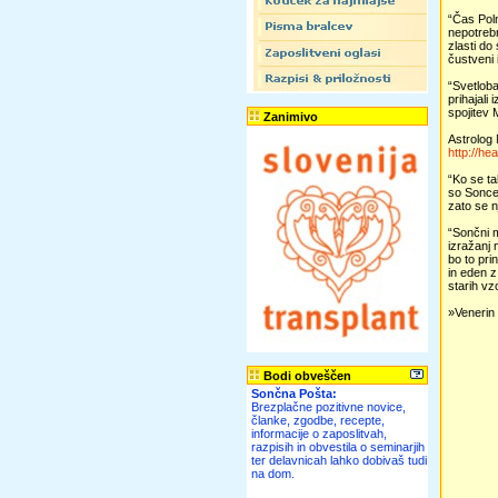
“Čas Poln
nepotrebn
zlasti do
čustveni i
“Svetloba
prihajali
spojitev 
Zanimivo
Astrolog 
http://he
“Ko se ta
so Sonce,
zato se n
“Sončni m
izražanj 
bo to pri
in eden z
starih vz
»Venerin 
Bodi obveščen
Sončna Pošta:
Brezplačne pozitivne novice,
članke, zgodbe, recepte,
informacije o zaposlitvah,
razpisih in obvestila o seminarjih
ter delavnicah lahko dobivaš tudi
na dom.