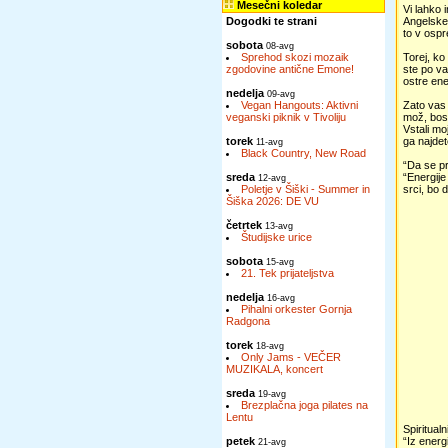
Mesečni koledar
Vi lahko 
Dogodki te strani
Angelskeg
to v ospr
sobota
08-avg
Sprehod skozi mozaik
Torej, ko
zgodovine antične Emone!
ste po va
ostre ene
nedelja
09-avg
Vegan Hangouts: Aktivni
Zato vas 
veganski piknik v Tivoliju
mož, bost
Vstali m
torek
ga najdet
11-avg
Black Country, New Road
“Da se pr
sreda
“Energije
12-avg
Poletje v Šiški - Summer in
srci, bo 
Šiška 2026: DE VU
četrtek
13-avg
Študijske urice
sobota
15-avg
21. Tek prijateljstva
nedelja
16-avg
Pihalni orkester Gornja
Radgona
torek
18-avg
Only Jams - VEČER
MUZIKALA, koncert
sreda
19-avg
Brezplačna joga pilates na
Lentu
Spiritual
petek
“Iz energ
21-avg