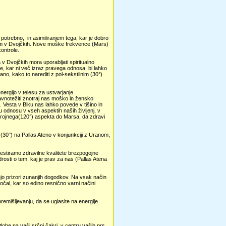
otrebno, in asimiliranjem tega, kar je dobro
ncem v Dvojčkih. Nove moške frekvence (Mars)
kontrole.
v Dvojčkih mora uporabljati spiritualno
e, kar ni več izraz pravega odnosa, bi lahko
o, kako to narediti z pol-sekstilnim (30°)
nergijo v telesu za ustvarjanje
ravnotežiti znotraj nas moško in žensko
. Vesta v Biku nas lahko povede v tišino in
u odnosu v vseh aspektih naših življenj, v
 trojnega(120°) aspekta do Marsa, da zdravi
u (30°) na Pallas Ateno v konjunkciji z Uranom,
ifestiramo zdravilne kvalitete brezpogojne
osti o tem, kaj je prav za nas (Pallas Atena
ejo prizori zunanjih dogodkov. Na vsak način
 očal, kar so edino resnično varni načini
premišljevanju, da se uglasite na energije
obe na vaši srčni čakri, v centru vaših prs.