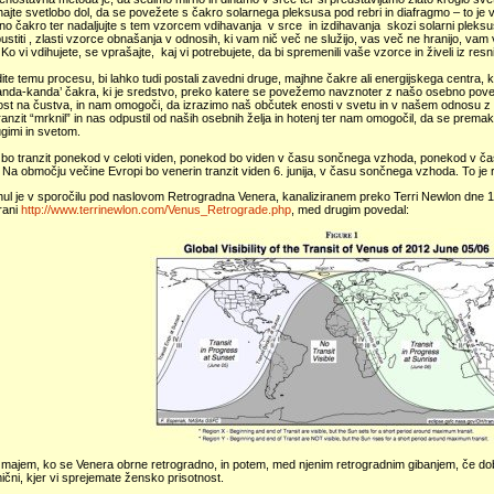
ajte svetlobo dol, da se povežete s čakro solarnega pleksusa pod rebri in diafragmo – to je v
no čakro ter nadaljujte s tem vzorcem vdihavanja v srce in izdihavanja skozi solarni pleksu
pustiti , zlasti vzorce obnašanja v odnosih, ki vam nič več ne služijo, vas več ne hranijo, va
 Ko vi vdihujete, se vprašajte, kaj vi potrebujete, da bi spremenili vaše vzorce in živeli iz res
dite temu procesu, bi lahko tudi postali zavedni druge, majhne čakre ali energijskega centra,
nanda-kanda’ čakra, ki je sredstvo, preko katere se povežemo navznoter z našo osebno po
st na čustva, in nam omogoči, da izrazimo naš občutek enosti v svetu in v našem odnosu z 
ranzit “mrknil” in nas odpustil od naših osebnih želja in hotenj ter nam omogočil, da se prem
gimi in svetom.
 bo tranzit ponekod v celoti viden, ponekod bo viden v času sončnega vzhoda, ponekod v 
 Na območju večine Evropi bo venerin tranzit viden 6. junija, v času sončnega vzhoda. To je r
ul je v sporočilu pod naslovom Retrogradna Venera, kanaliziranem preko Terri Newlon dne 10.
trani
http://www.terrinewlon.com/Venus_Retrograde.php
, med drugim povedal:
majem, ko se Venera obrne retrogradno, in potem, med njenim retrogradnim gibanjem, če dobi
ični, kjer vi sprejemate žensko prisotnost.