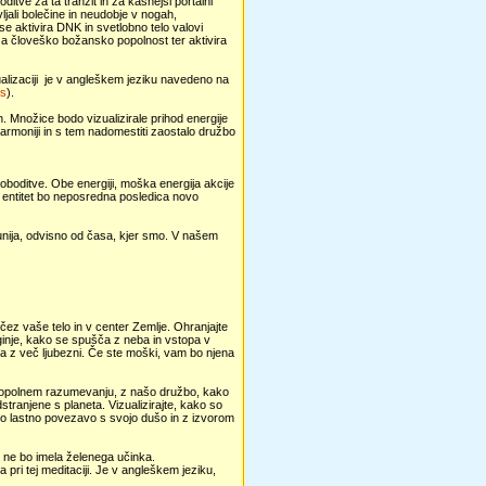
ditve za ta tranzit in za kasnejši portalni
ljali bolečine in neudobje v nogah,
 se aktivira DNK in svetlobno telo valovi
K za človeško božansko popolnost ter aktivira
zualizaciji je v angleškem jeziku navedeno na
ss
).
rih. Množice bodo vizualizirale prihod energije
harmoniji in s tem nadomestiti zaostalo družbo
voboditve. Obe energiji, moška energija akcije
h entitet bo neposredna posledica novo
junija, odvisno od časa, kjer smo. V našem
 čez vaše telo in v center Zemlje. Ohranjajte
oginje, kako se spušča z neba in vstopa v
la z več ljubezni. Če ste moški, vam bo njena
 popolnem razumevanju, z našo družbo, kako
stranjene s planeta. Vizualizirajte, kako so
o lastno povezavo s svojo dušo in z izvorom
če ne bo imela želenega učinka.
pri tej meditaciji. Je v angleškem jeziku,