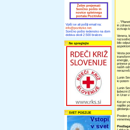
Želim prejemati
Sončno pošto in
novice spletnega
portala Pozitivke
…”Planet 
Vpiši se ali pošlji email na:
in zdravo
info@pozitivke.net
.
izzivajo 
Sončno pošto tedensko na dom
dobiva okoli 2.500 bralcev.
Venera, k
razsodnos
bilo odpu
Ne spreglejte
aspektom
Vesta pom
transform
energijo,
prinese p
naših odn
nerazreše
Lunin Sev
ki potem 
Lunin Sev
ljubezni 
in Uran v
Kot pri v
najdite p
gledanja 
SVET POEZIJE
Preden pr
venerineg
Predlaga
Lahka in 