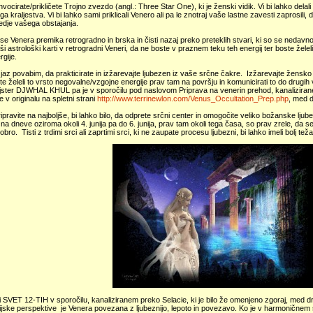
invocirate/prikličete Trojno zvezdo (angl.: Three Star One), ki je ženski vidik. Vi bi lahko dela
a kraljestva. Vi bi lahko sami priklicali Venero ali pa le znotraj vaše lastne zavesti zaprosili,
edje vašega obstajanja.
 se Venera premika retrogradno in brska in čisti nazaj preko preteklih stvari, ki so se nedavno d
ši astrološki karti v retrogradni Veneri, da ne boste v praznem teku teh energij ter boste žele
rgije.
jaz povabim, da prakticirate in izžarevajte ljubezen iz vaše srčne čakre. Izžarevajte žensko 
e želeli to vrsto negovalne/vzgojne energije prav tam na površju in komunicirati to do drugih
ojster DJWHAL KHUL pa je v sporočilu pod naslovom Priprava na venerin prehod, kanaliziran
e v originalu na spletni strani
http://www.terrinewlon.com/Venus_Occultation_Prep.php
, med 
ipravite na najboljše, bi lahko bilo, da odprete srčni center in omogočite veliko božanske ljub
 na dneve oziroma okoli 4. junija pa do 6. junija, prav tam okoli tega časa, so prav zrele, da se 
dobro. Tisti z trdimi srci ali zaprtimi srci, ki ne zaupate procesu ljubezni, bi lahko imeli bolj te
ni SVET 12-TIH v sporočilu, kanaliziranem preko Selacie, ki je bilo že omenjeno zgoraj, med d
ijske perspektive je Venera povezana z ljubeznijo, lepoto in povezavo. Ko je v harmoničnem s