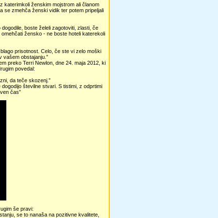
li z katerimkoli ženskim mojstrom ali članom
 da se zmehča ženski vidik ter potem pripeljali
ogodile, boste želeli zagotoviti, zlasti, če
li omehčati žensko - ne boste hoteli katerekoli
blago prisotnost. Celo, če ste vi zelo moški
 v vašem obstajanju.”
em preko Terri Newlon, dne 24. maja 2012, ki
drugim povedal:
ezni, da teče skozenj.”
dogodijo številne stvari. S tistimi, z odprtimi
žaven čas”
rugim še pravi:
tanju, se to nanaša na pozitivne kvalitete,