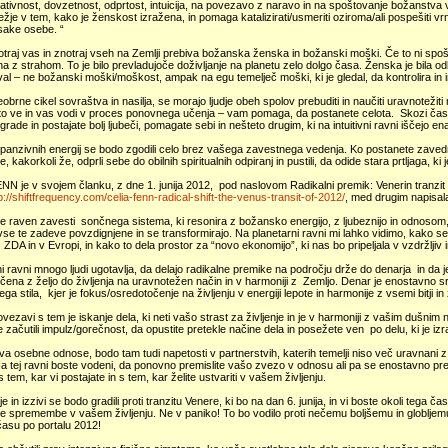
eativnost, dovzetnost, odprtost, intuicija, na povezavo z naravo in na spoštovanje božanstva 
žje v tem, kako je ženskost izražena, in pomaga katalizirati/usmeriti oziroma/ali pospešiti
sake osebe. “
traj vas in znotraj vseh na Zemlji prebiva božanska ženska in božanski moški. Če to ni spošto
 z strahom. To je bilo prevladujoče doživljanje na planetu zelo dolgo časa. Ženska je bila od
al – ne božanski moški/moškost, ampak na egu temelječ moški, ki je gledal, da kontrolira in
obrne cikel sovraštva in nasilja, se morajo ljudje obeh spolov prebuditi in naučiti uravnotežit
o ve in vas vodi v proces ponovnega učenja – vam pomaga, da postanete celota. Skozi čas je
grade in postajate bolj ljubeči, pomagate sebi in nešteto drugim, ki na intuitivni ravni iščejo e
spanzivnih energij se bodo zgodili celo brez vašega zavestnega vedenja. Ko postanete zavedn
, kakorkoli že, odprli sebe do obilnih spiritualnih odpiranj in pustili, da odide stara prtljaga, ki 
N je v svojem članku, z dne 1. junija 2012, pod naslovom Radikalni premik: Venerin tranzit 20
p://shiftfrequency.com/celia-fenn-radical-shift-the-venus-transit-of-2012/
, med drugim napisal
e raven zavesti sončnega sistema, ki resonira z božansko energijo, z ljubeznijo in odnosom, 
se te zadeve povzdignjene in se transformirajo. Na planetarni ravni mi lahko vidimo, kako s
 ZDA in v Evropi, in kako to dela prostor za “novo ekonomijo”, ki nas bo pripeljala v vzdržljiv i
 ravni mnogo ljudi ugotavlja, da delajo radikalne premike na področju drže do denarja in da j
ena z željo do življenja na uravnotežen način in v harmoniji z Zemljo. Denar je enostavno
kega stila, kjer je fokus/osredotočenje na življenju v energiji lepote in harmonije z vsemi bitji in
ovezavi s tem je iskanje dela, ki neti vašo strast za življenje in je v harmoniji z vašim dušn
 začutili impulz/gorečnost, da opustite pretekle načine dela in posežete ven po delu, ki je izr
a osebne odnose, bodo tam tudi napetosti v partnerstvih, katerih temelji niso več uravnani
a tej ravni boste vodeni, da ponovno premislite vašo zvezo v odnosu ali pa se enostavno pre
 tem, kar vi postajate in s tem, kar želite ustvariti v vašem življenju.
je in izzivi se bodo gradili proti tranzitu Venere, ki bo na dan 6. junija, in vi boste okoli tega 
ne spremembe v vašem življenju. Ne v paniko! To bo vodilo proti nečemu boljšemu in globljemu 
v času po portalu 2012!