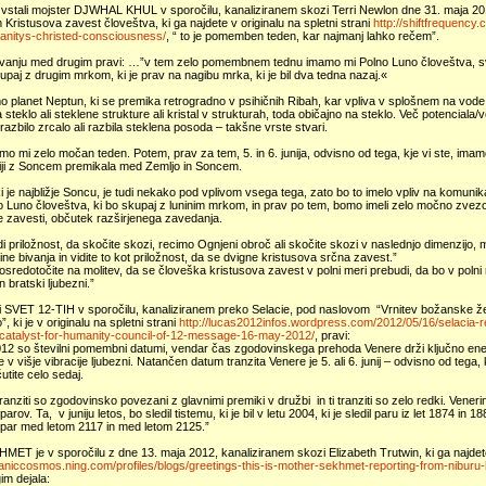
i vstali mojster DJWHAL KHUL v sporočilu, kanaliziranem skozi Terri Newlon dne 31. maja 20
Kristusova zavest človeštva, ki ga najdete v originalu na spletni strani
http://shiftfrequency.
anitys-christed-consciousness/
, “ to je pomemben teden, kar najmanj lahko rečem”.
evanju med drugim pravi: …”v tem zelo pomembnem tednu imamo mi Polno Luno človeštva, sv
skupaj z drugim mrkom, ki je prav na nagibu mrka, ki je bil dva tedna nazaj.«
 planet Neptun, ki se premika retrogradno v psihičnih Ribah, kar vpliva v splošnem na vode 
 steklo ali steklene strukture ali kristal v strukturah, toda običajno na steklo. Več potenciala/ve
razbilo zrcalo ali razbila steklena posoda – takšne vrste stvari.
mo mi zelo močan teden. Potem, prav za tem, 5. in 6. junija, odvisno od tega, kje vi ste, im
iji z Soncem premikala med Zemljo in Soncem.
i je najbližje Soncu, je tudi nekako pod vplivom vsega tega, zato bo to imelo vpliv na komunika
 Luno človeštva, ki bo skupaj z luninim mrkom, in prav po tem, bomo imeli zelo močno zvezo 
e zavesti, občutek razširjenega zavedanja.
di priložnost, da skočite skozi, recimo Ognjeni obroč ali skočite skozi v naslednjo dimenzijo, 
ne bivanja in vidite to kot priložnost, da se dvigne kristusova srčna zavest.”
osredotočite na molitev, da se človeška kristusova zavest v polni meri prebudi, da bo v polni
n bratski ljubezni.”
lni SVET 12-TIH v sporočilu, kanaliziranem preko Selacie, pod naslovom “Vrnitev božanske 
, ki je v originalu na spletni strani
http://lucas2012infos.wordpress.com/2012/05/16/selacia-re
a-catalyst-for-humanity-council-of-12-message-16-may-2012/
, pravi:
012 so številni pomembni datumi, vendar čas zgodovinskega prehoda Venere drži ključno ener
v višje vibracije ljubezni. Natančen datum tranzita Venere je 5. ali 6. junij – odvisno od tega,
utite celo sedaj.
tranziti so zgodovinsko povezani z glavnimi premiki v družbi in ti tranziti so zelo redki. Venerini 
parov. Ta, v juniju letos, bo sledil tistemu, ki je bil v letu 2004, ki je sledil paru iz let 1874 i
 par med letom 2117 in med letom 2125.”
MET je v sporočilu z dne 13. maja 2012, kanaliziranem skozi Elizabeth Trutwin, ki ga najdete 
ganiccosmos.ning.com/profiles/blogs/greetings-this-is-mother-sekhmet-reporting-from-nibur
im dejala: