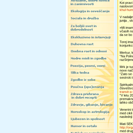
Kot prav
naslovom 
khul-hum
V nadalj
junija , 
»Mi imamo
včasih na
da se bo 
Torej ima
konjunkc
Merkur, k
“Na Polno
razširjen
Mrk je tu
nove nači
“Zato se 
sestrski i
Spiritua
človeštvo”
transit-
“V letu 2
premakne 
lahko obč
Venerini 
med cikli 
naslednji
Mati SEKH
http://or
med drug