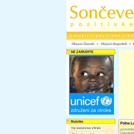
NE ZAMUDITE
Rubrike
Polna Lu
ponedelje
Uporabni