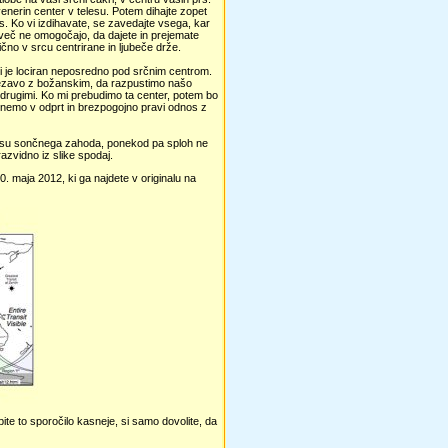
enerin center v telesu. Potem dihajte zopet
s. Ko vi izdihavate, se zavedajte vsega, kar
m več ne omogočajo, da dajete in prejemate
nično v srcu centrirane in ljubeče drže.
 ki je lociran neposredno pod srčnim centrom.
vezavo z božanskim, da razpustimo našo
drugimi. Ko mi prebudimo ta center, potem bo
aknemo v odprt in brezpogojno pravi odnos z
času sončnega zahoda, ponekod pa sploh ne
azvidno iz slike spodaj.
 maja 2012, ki ga najdete v originalu na
te to sporočilo kasneje, si samo dovolite, da