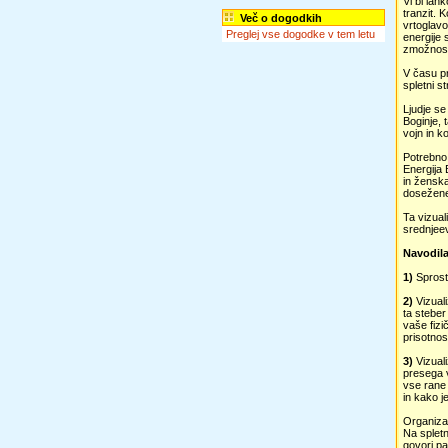
Vi bi lah
tranzit. 
Več o dogodkih
vrtoglavo
Preglej vse dogodke v tem letu
energije 
zmožnost,
V času pr
spletni s
Ljudje se
Boginje, 
vojn in 
Potrebno 
Energija 
in ženska
dosežene
Ta vizual
srednjee
Navodila
1)
Sprosti
2)
Vizual
ta steber
vaše fizi
prisotnos
3)
Vizual
presega v
vse rane
in kako 
Organizat
Na spletn
govori pa