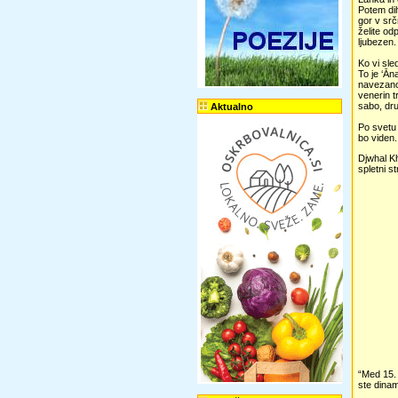
Potem dih
gor v srč
želite od
ljubezen.
Ko vi sle
To je ‘Ā
navezano
venerin t
sabo, dru
Aktualno
Po svetu
bo viden.
Djwhal Kh
spletni s
“Med 15. 
ste dinam