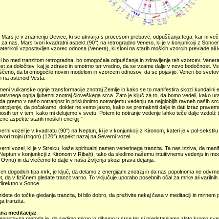
Mars je v znamenju Device, ki se ukvarja s procesom prebave, odpuščanja tega, kar ni več p
 za nas. Mars tvori kvadratni aspekt (90°) na retrogradno Venero, ki je v konjunkciji z So
katerikoli vzpostavljen vzorec odnosa (Venera), ki sloni na starih moških vzorcih prevlade ali 
i bo med tranzitom retrogradna, bo omogočala odpuščanje in zdravljenje teh vzorcev. Venera 
t za določitev, kaj je zdravo in smotrno ter vredno, da se vzame dalje v novo bodočnost. Vs
ščeno, da bi omogočilo novim modelom in vzorcem odnosov, da se pojavijo. Veneri bo svetovan
 na asteroid Vesta.
eni vulkanske ognje transformacije znotraj Zemlje in kako se to manifestira skozi kundalini e
ativnega ognja ljubezni znotraj človeškega srca. Zato je ključ za to, da bomo vedeli, kako u
 da gremo v našo notranjost in prisluhnimo notranjemu vedenju na najglobljih ravneh naših src
otrpljenje, da počakamo, dokler ne vemo jasno, kako se premakniti dalje in dati izraz pravem
osih ter v tem, kako mi delujemo v svetu. Potem to notranje vedenje lahko teče dalje vzdolž
ne aspekte starih moških energij.”
erni vozel je v kvadratu (90°) na Neptun, ki je v konjunkciji z Kironom, kateri je v pol-sekstil
tvori trojni (trigon) (120°) aspekt nazaj na Severni vozel.
erni vozel, ki je v Strelcu, kaže spiritualni namen venerinega tranzita. Ta nas izziva, da man
(Neptun v konjunkciji z Kironom v Ribah), tako da sledimo našemu intuitivnemu vedenju in modr
 Ovnu) in da vlečemo to dalje v naša življenja skozi prava dejanja.
seh dogodkih tipa mrk, je ključ, da delamo z energijami znotraj in da nas popolnoma ne odvrn
ot, da v fizičnem gledate tranzit varno. To vključuje uporabo posebnih očal za mrke ali varilnih
direktno v Sonce.
idete do točke gledanja tranzita, bi bilo dobro, da preživite nekaj časa v meditaciji in mirnem 
a tranzita.
na meditacija:
enostavna metoda je, da sedimo mirno in dihamo v srce ter si predstavljamo zlato kroglo svetl