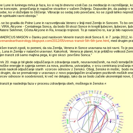
e Lune in luninega mrka je faza, ko si naj bi dnevno vzeli čas za meditacijo in razmišljanje, 
e koncepte, prepričanja in napačne stvaritve v vašem življenju. Dopustite jim, da padejo v 
 sebe, ko vi doživljate to čiščenje. Vibracije so sedaj zelo povečane, ko se zgodi lahko nepredst
n spiritualni ravni obstoja.”
 se bo gradila do Polne Lune in razsvetljevala Venero v liniji med Zemljo in Soncem. To bo o
 iz VIRA, Alcyone - Centalnega Sonca, da bodo šli skozi Sonce in krepili ljubezen, ljubezen, l
Matere Sekhmet, Očeta Alcyone in Ra, kreacijo trojnosti. To je natančno to, kar je bilo napove
MAERCUS MASON v članku pod naslovom Venerin tranzit okoli Sonca 6. in 7. junija 2012, ki ga
avenandearthastrology.blogspot.com/2012/05/venus-transit-5th-6th-june.html
, med drugim pra
kšen tranzit zgodi, to pomeni, da sta Zemlja, Venera in Sonce uravnana na isti ravni. To je 
 Luna in Zemlja v natančni uravnavi. Kakorkoli, Venera je planet, ki je približno velikosti Zemlje
jen tranzit zdi samo majhna pega, ki gre skozi površino Sonca.”
rk 20. maja je bil glede odpuščanja in zdravljenja starih, neuravnoteženih, na moči temelječih,
moške energije in sajenja semen za nova, pozitivna, ustvarjalna, v srcu centrirana izražanja
neslo naokoli odpuščanje starih vzorcev odnosov z žensko. Oboji, ženske in moški, bodo mor
 drugim, da se premaknejo v uravnavo z novo pojavljajočim izražanjem pozitivnih moških energ
orcev odnosov in soodvisnosti, ki več ne delujejo, tako da se bodo začele ukoreninjati nove, 
tranzit je naslednja faza v procesu zdravljenja obeh, moškega in ženske.«