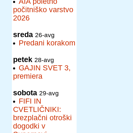
AIA poletno
počitniško varstvo
2026
sreda
26-avg
Predani korakom
petek
28-avg
GAJIN SVET 3,
premiera
sobota
29-avg
FIFI IN
CVETLIČNIKI:
brezplačni otroški
dogodki v