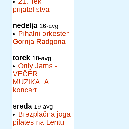
21. Tek
prijateljstva
nedelja
16-avg
Pihalni orkester
Gornja Radgona
torek
18-avg
Only Jams -
VEČER
MUZIKALA,
koncert
sreda
19-avg
Brezplačna joga
pilates na Lentu