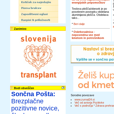
energijskih pripomočkov
Teslova plošča/obesek je po
posebnem postopku obdelana
aluminijasta plošča. Obdelava
tako...
*
Beri dalje
Zanimivo
*
Oskrbovalnica -
neposredna vez med
kmetom in potrošnikom
Bodi obveščen
Sončna Pošta:
Sorodne povezave
Brezplačne
www.zurnal24.si
Več od avtorja Pozitivke
Več s področja * Zdrava prehran
pozitivne novice,