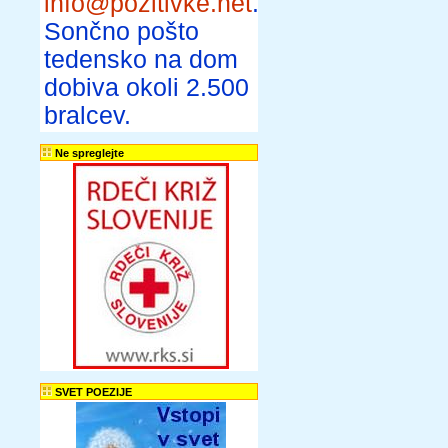
info@pozitivke.net
.
Sončno pošto
tedensko na dom
dobiva okoli 2.500
bralcev.
Ne spreglejte
SVET POEZIJE