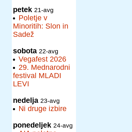
petek
21-avg
Poletje v
Minoritih: Slon in
Sadež
sobota
22-avg
Vegafest 2026
29. Mednarodni
festival MLADI
LEVI
nedelja
23-avg
Ni druge izbire
ponedeljek
24-avg