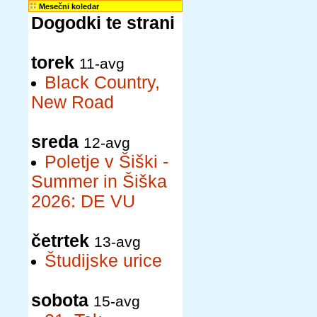
Mesečni koledar
Dogodki te strani
torek
11-avg
Black Country,
New Road
sreda
12-avg
Poletje v Šiški -
Summer in Šiška
2026: DE VU
četrtek
13-avg
Študijske urice
sobota
15-avg