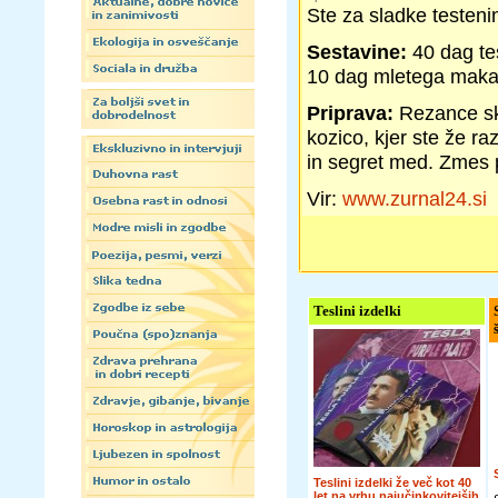
Ste za sladke testen
Sestavine:
40 dag te
10 dag mletega maka, 
Priprava:
Rezance sk
kozico, kjer ste že r
in segret med. Zmes p
Vir:
www.zurnal24.si
Teslini izdelki
Teslini izdelki že več kot 40
let na vrhu najučinkovitejših