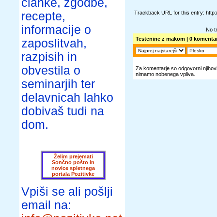
članke, zgodbe,
recepte,
Trackback URL for this entry: htt
informacije o
No t
Testenine z makom
| 0 komentar
zaposlitvah,
razpisih in
obvestila o
Za komentarje so odgovorni njihovi 
nimamo nobenega vpliva.
seminarjih ter
delavnicah lahko
dobivaš tudi na
dom.
Želim prejemati
Sončno pošto in
novice spletnega
portala Pozitivke
Vpiši se ali pošlji
email na: