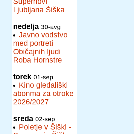
Supernovi
Ljubljana Šiška
nedelja
30-avg
Javno vodstvo
med portreti
Običajnih ljudi
Roba Hornstre
torek
01-sep
Kino gledališki
abonma za otroke
2026/2027
sreda
02-sep
Poletje v Šiški -