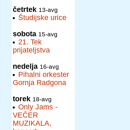
četrtek
13-avg
Študijske urice
sobota
15-avg
21. Tek
prijateljstva
nedelja
16-avg
Pihalni orkester
Gornja Radgona
torek
18-avg
Only Jams -
VEČER
MUZIKALA,