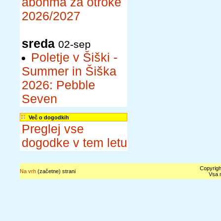
abonma za otroke
2026/2027
sreda
02-sep
Poletje v Šiški -
Summer in Šiška
2026: Pebble
Seven
Več o dogodkih
Preglej vse
dogodke v tem letu
Copyrigh
Na vrh
(začetne) strani
Vsa n