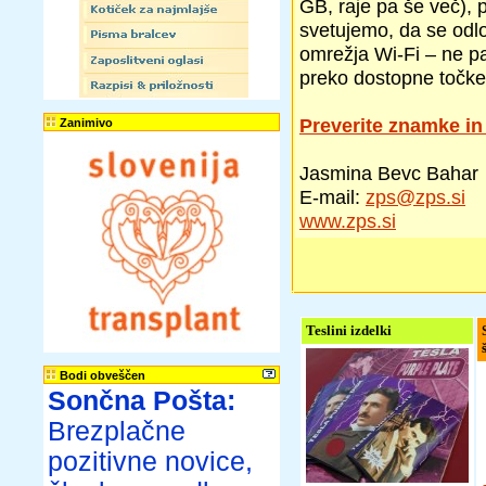
GB, raje pa še več), 
svetujemo, da se odlo
omrežja Wi-Fi – ne pa
preko dostopne točke
Preverite znamke in
Zanimivo
Jasmina Bevc Bahar
E-mail:
zps@zps.si
www.zps.si
Teslini izdelki
Bodi obveščen
Sončna Pošta:
Brezplačne
pozitivne novice,