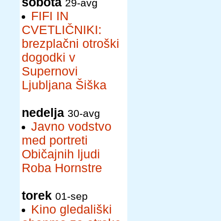
sobota
29-avg
FIFI IN
CVETLIČNIKI:
brezplačni otroški
dogodki v
Supernovi
Ljubljana Šiška
nedelja
30-avg
Javno vodstvo
med portreti
Običajnih ljudi
Roba Hornstre
torek
01-sep
Kino gledališki