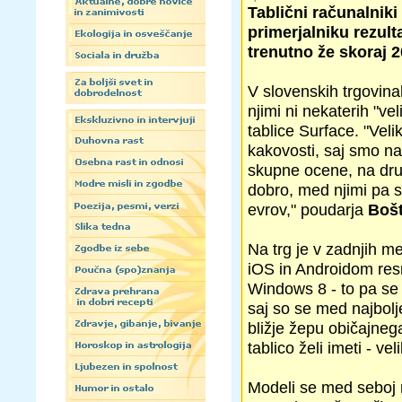
Tablični računalniki
primerjalniku rezult
trenutno že skoraj 2
V slovenskih trgovin
njimi ni nekaterih "v
tablice Surface. "Veli
kakovosti, saj smo naš
skupne ocene, na drug
dobro, med njimi pa so
evrov," poudarja
Bošt
Na trg je v zadnjih m
iOS in Androidom resn
Windows 8 - to pa se 
saj so se med najbolje
bližje žepu običajnega
tablico želi imeti - v
Modeli se med seboj r