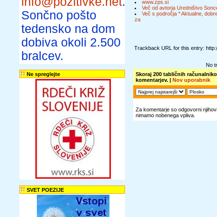
info@pozitivke.net
.
www.zps.si
Več od avtorja Uredništvo Sonc
Sončno pošto
Več s področja * Aktualne, dobre
za
tedensko na dom
dobiva okoli 2.500
Trackback URL for this entry: http
bralcev.
No t
Ne spreglejte
Skoraj 200 tabličnih računalnikov
komentarjev. |
Nov uporabnik
Za komentarje so odgovorni njihovi 
nimamo nobenega vpliva.
SVET POEZIJE