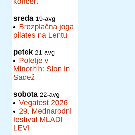
koncert
sreda
19-avg
Brezplačna joga
pilates na Lentu
petek
21-avg
Poletje v
Minoritih: Slon in
Sadež
sobota
22-avg
Vegafest 2026
29. Mednarodni
festival MLADI
LEVI