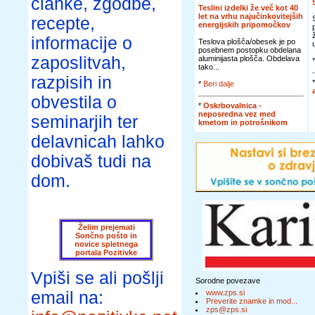
članke, zgodbe,
Teslini izdelki že več kot 40
let na vrhu najučinkovitejših
recepte,
energijskih pripomočkov
informacije o
Teslova plošča/obesek je po
posebnem postopku obdelana
zaposlitvah,
aluminijasta plošča. Obdelava
tako...
razpisih in
*
Beri dalje
obvestila o
*
Oskrbovalnica -
neposredna vez med
seminarjih ter
kmetom in potrošnikom
delavnicah lahko
dobivaš tudi na
dom.
Želim prejemati
Sončno pošto in
novice spletnega
portala Pozitivke
Vpiši se ali pošlji
Sorodne povezave
email na:
www.zps.si
Preverite znamke in mod...
zps@zps.si