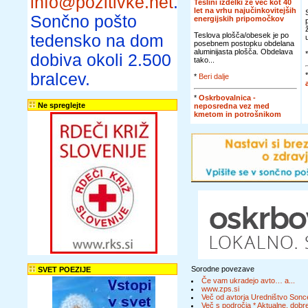
info@pozitivke.net
.
Teslini izdelki že več kot 40
let na vrhu najučinkovitejših
Sončno pošto
energijskih pripomočkov
Teslova plošča/obesek je po
tedensko na dom
posebnem postopku obdelana
aluminijasta plošča. Obdelava
dobiva okoli 2.500
tako...
bralcev.
*
Beri dalje
*
Oskrbovalnica -
Ne spreglejte
neposredna vez med
kmetom in potrošnikom
Sorodne povezave
SVET POEZIJE
Če vam ukradejo avto… a...
www.zps.si
Več od avtorja Uredništvo Sonc
Več s področja * Aktualne, dobre