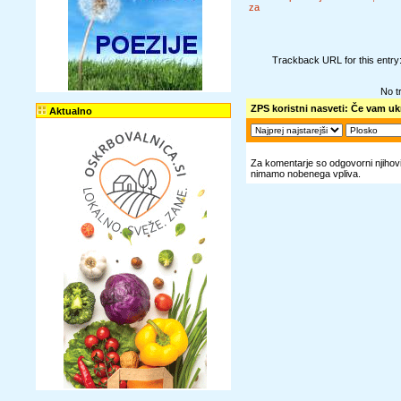
za
Trackback URL for this entry:
No t
ZPS koristni nasveti: Če vam u
Aktualno
Za komentarje so odgovorni njihovi 
nimamo nobenega vpliva.