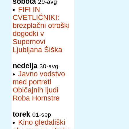
sobota
29-avg
FIFI IN
CVETLIČNIKI:
brezplačni otroški
dogodki v
Supernovi
Ljubljana Šiška
nedelja
30-avg
Javno vodstvo
med portreti
Običajnih ljudi
Roba Hornstre
torek
01-sep
Kino gledališki