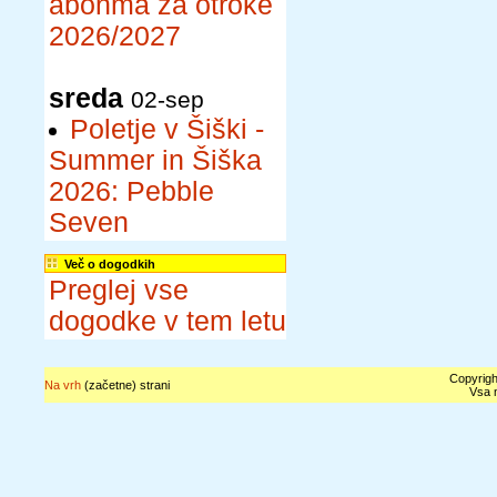
abonma za otroke
2026/2027
sreda
02-sep
Poletje v Šiški -
Summer in Šiška
2026: Pebble
Seven
Več o dogodkih
Preglej vse
dogodke v tem letu
Copyrigh
Na vrh
(začetne) strani
Vsa n