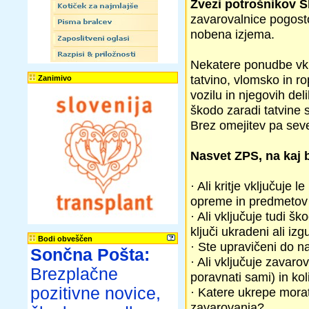
Zvezi potrošnikov S
zavarovalnice pogosto 
nobena izjema.
Nekatere ponudbe vklj
tatvino, vlomsko in ro
Zanimivo
vozilu in njegovih del
škodo zaradi tatvine 
Brez omejitev pa seve
Nasvet ZPS, na kaj b
· Ali kritje vključuje 
opreme in predmetov
· Ali vključuje tudi š
ključi ukradeni ali izg
Bodi obveščen
· Ste upravičeni do 
Sončna Pošta:
· Ali vključuje zavaro
Brezplačne
poravnati sami) in kol
pozitivne novice,
· Katere ukrepe morate
zavarovanja?