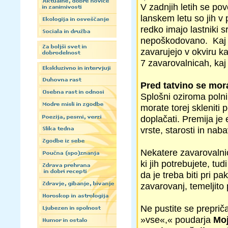
V zadnjih letih se pov
lanskem letu so jih v
redko imajo lastniki s
nepoškodovano. Kaj l
zavarujejo v okviru k
7 zavarovalnicah, kaj
Pred tatvino se mor
Splošni oziroma polni 
morate torej skleniti
doplačati. Premija je
vrste, starosti in nab
Nekatere zavarovalnice
ki jih potrebujete, tu
da je treba biti pri 
zavarovanj, temeljito 
Ne pustite se preprič
»vse«,« poudarja
Moj