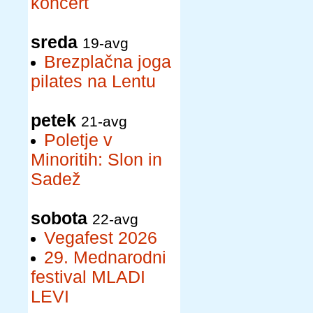
koncert
sreda
19-avg
Brezplačna joga
pilates na Lentu
petek
21-avg
Poletje v
Minoritih: Slon in
Sadež
sobota
22-avg
Vegafest 2026
29. Mednarodni
festival MLADI
LEVI