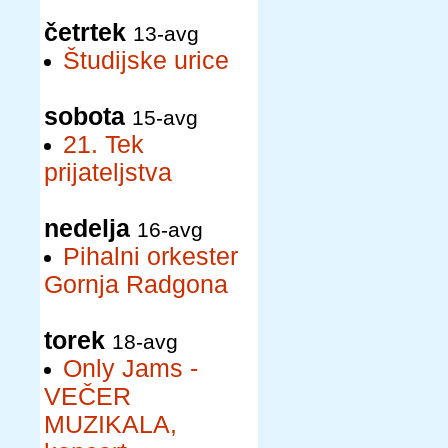
četrtek
13-avg
Študijske urice
sobota
15-avg
21. Tek
prijateljstva
nedelja
16-avg
Pihalni orkester
Gornja Radgona
torek
18-avg
Only Jams -
VEČER
MUZIKALA,