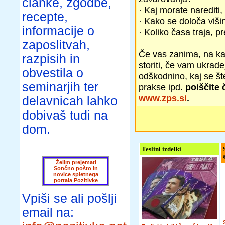
članke, zgodbe,
· Kaj morate narediti
recepte,
· Kako se določa viši
informacije o
· Koliko časa traja, 
zaposlitvah,
Če vas zanima, na kaj
razpisih in
storiti, če vam ukradej
obvestila o
odškodnino, kaj se št
seminarjih ter
prakse ipd.
poiščite 
www.zps.si
.
delavnicah lahko
dobivaš tudi na
dom.
Teslini izdelki
Želim prejemati
Sončno pošto in
novice spletnega
portala Pozitivke
Vpiši se ali pošlji
email na: