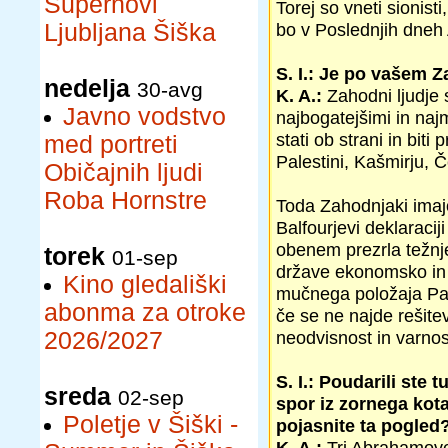
Supernovi
Torej so vneti sionist
Ljubljana Šiška
bo v Poslednjih dneh A
S. I.: Je po vašem Z
nedelja
30-avg
K. A.:
Zahodni ljudje
Javno vodstvo
najbogatejšimi in naj
stati ob strani in biti
med portreti
Palestini, Kašmirju, Če
Običajnih ljudi
Roba Hornstre
Toda Zahodnjaki imaj
Balfourjevi deklaracij
obenem prezrla težnj
torek
01-sep
države ekonomsko in po
Kino gledališki
mučnega položaja Pale
abonma za otroke
če se ne najde rešitev
2026/2027
neodvisnost in varnos
S. I.: Poudarili ste
sreda
02-sep
spor iz zornega kot
Poletje v Šiški -
pojasnite ta pogled
K. A.:
Tri Abrahamove r