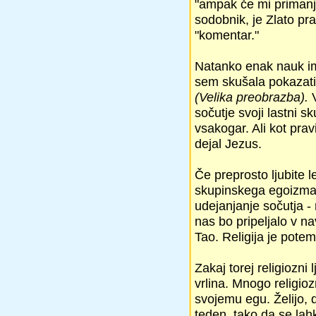
"ampak če mi primanjk
sodobnik, je Zlato pra
"komentar."
Natanko enak nauk im
sem skušala pokazati 
(Velika preobrazba).
sočutje svoji lastni s
vsakogar. Ali kot prav
dejal Jezus.
Če preprosto ljubite l
skupinskega egoizma.
udejanjanje sočutja - 
nas bo pripeljalo v n
Tao. Religija je pote
Zakaj torej religiozni
vrlina. Mnogo religioz
svojemu egu. Želijo, 
teden, tako da se lah