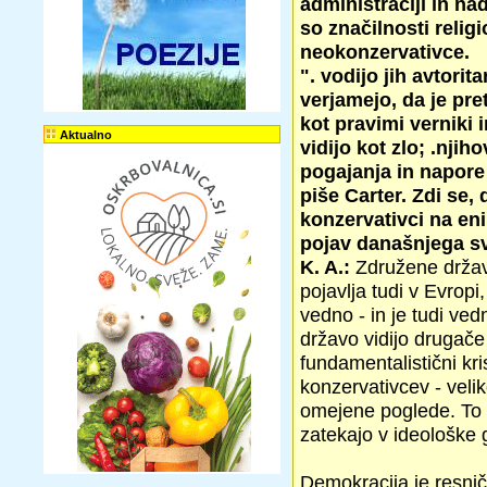
administraciji in na
so značilnosti reli
neokonzervativce.
". vodijo jih avtori
verjamejo, da je pre
kot pravimi verniki 
Aktualno
vidijo kot zlo; .nji
pogajanja in napore v
piše Carter. Zdi se, 
konzervativci na eni
pojav današnjega s
K. A.:
Združene države
pojavlja tudi v Evrop
vedno - in je tudi ved
državo vidijo drugače 
fundamentalistični kri
konzervativcev - velik
omejene poglede. To so
zatekajo v ideološke 
Demokracija je resničn