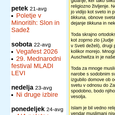
gibanje, ker tako slik
religiozno življenje.
petek
21-avg
jo vidijo kot sveto in
Poletje v
tikkuna,
obnove sveta;
Minoritih: Slon in
dejanje
tikkuna
in nek
Sadež
Toda skrajno ortodok
kot zoprno zlo (Judje 
sobota
22-avg
v Sveti deželi), drugi
Vegafest 2026
kolikor morejo. Mnogi 
Auschwitza in je naše
29. Mednarodni
festival MLADI
Toda za mnoge muslim
LEVI
narobe s sodobnim sv
izgubilo domove ob oč
svetu v odnosu do Zah
nedelja
23-avg
spodobno, bodo njihov
Ni druge izbire
vesolja.
Islam je bil vedno re
ponedeljek
24-avg
vendar muslimani nis