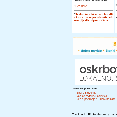
*
Beri dalje
*
Teslini izdelki že več kot 40
let na vrhu najučinkovitejših
energijskih pripomočkov
Sorodne povezave
Share Slovenija
Več od avtorja Pozitivke
Več s področja * Duhovna rast
Trackback URL for this entry: http