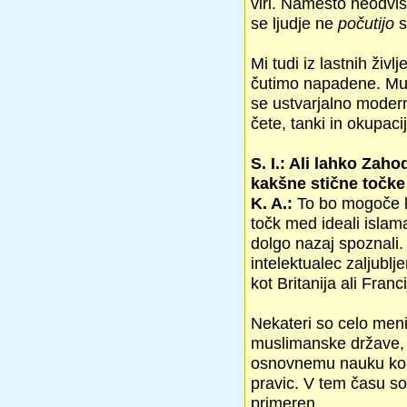
viri. Namesto neodvi
se ljudje ne
počutijo
s
Mi tudi iz lastnih živ
čutimo napadene. Musl
se ustvarjalno moderni
čete, tanki in okupacij
S. I.: Ali lahko Zaho
kakšne stične točk
K. A.:
To bo mogoče le,
točk med ideali islam
dolgo nazaj spoznali.
intelektualec zaljublj
kot Britanija ali Franci
Nekateri so celo menil
muslimanske države, k
osnovnemu nauku kora
pravic. V tem času so
primeren.