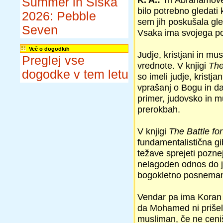
Summer in Šiška
bilo potrebno gledati k
2026: Pebble
sem jih poskušala gle
Seven
Vsaka ima svojega po
Več o dogodkih
Judje, kristjani in mu
Preglej vse
vrednote. V knjigi
The
dogodke v tem letu
so imeli judje, kristj
vprašanj o Bogu in da
primer, judovsko in m
prerokbah.
V knjigi
The Battle fo
fundamentalistična gi
težave sprejeti poznej
nelagoden odnos do ju
bogokletno posnemanj
Vendar pa ima Koran p
da Mohamed ni prišel r
musliman, če ne ceni