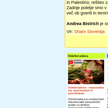
in Palestino; rešitev 
Zadnje poletje smo v I
več ob gverili in tero
Andrea Bistrich
je s
Vir:
Share Slovenija
Oskrbovalnica
Oskrbovalnica - neposredna
vez med kmetom in
potrošnikom
Oskrbovalnica je vseslovenski
nekomercialni samooskrbni
projekt za direktno
povezovanje pridelovalcev...