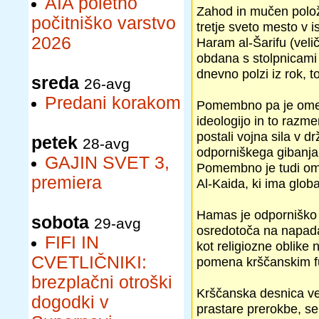
AIA poletno
Zahod in mučen polož
počitniško varstvo
tretje sveto mesto v 
2026
Haram al-Šarifu (veli
obdana s stolpnicami i
dnevno polzi iz rok, t
sreda
26-avg
Predani korakom
Pomembno pa je omenit
ideologijo in to razm
postali vojna sila v d
petek
28-avg
odporniškega gibanja 
GAJIN SVET 3,
Pomembno je tudi omen
premiera
Al-Kaida, ki ima glob
Hamas je odporniško 
sobota
29-avg
osredotoča na napadan
FIFI IN
kot religiozne oblike 
CVETLIČNIKI:
pomena krščanskim f
brezplačni otroški
Krščanska desnica ver
dogodki v
prastare prerokbe, se