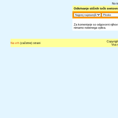
No t
Odkrivanje stičnih točk svetovni
Za komentarje so odgovorni njihovi 
nimamo nobenega vpliva.
Copyrigh
Na vrh
(začetne) strani
Vsa n