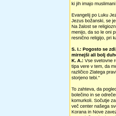
ki jih imajo muslima
Evangelij po Luku Jez
Jezus božanski, se je
Na žalost se religiozni
menijo, da so le oni 
resnično religijo, pri 
S. I.: Pogosto se zdi
mirnejši ali bolj du
K. A.:
Vse svetovne re
tipa vere v tem, da mo
različico Zlatega prav
storjeno tebi."
To zahteva, da pogle
bolečino in se odreče
komurkoli. Sočutje za
več center našega sve
Korana in Nove zaveze