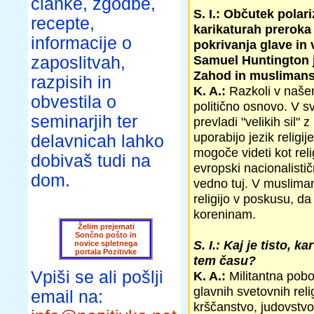
članke, zgodbe,
S. I.: Občutek polar
recepte,
karikaturah prerok
informacije o
pokrivanja glave in 
Samuel Huntington je
zaposlitvah,
Zahod in muslimansk
razpisih in
K. A.:
Razkoli v našem
obvestila o
politično osnovo. V s
seminarjih ter
prevladi "velikih sil" 
uporabijo jezik relig
delavnicah lahko
mogoče videti kot reli
dobivaš tudi na
evropski nacionalistič
dom.
vedno tuj. V musliman
religijo v poskusu, da
koreninam.
Želim prejemati
Sončno pošto in
S. I.: Kaj je tisto,
novice spletnega
portala Pozitivke
tem času?
Vpiši se ali pošlji
K. A.:
Militantna pobo
glavnih svetovnih reli
email na:
krščanstvo, judovstvo