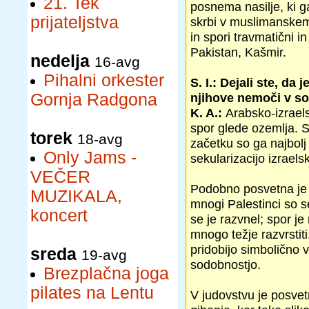
21. Tek
posnema nasilje, ki ga 
prijateljstva
skrbi v muslimanskem s
in spori travmatični in
Pakistan, Kašmir.
nedelja
16-avg
Pihalni orkester
S. I.: Dejali ste, d
Gornja Radgona
njihove nemoči v s
K. A.:
Arabsko-izrael
spor glede ozemlja. S
torek
18-avg
začetku so ga najbolj
Only Jams -
sekularizacijo izrael
VEČER
Podobno posvetna je b
MUZIKALA,
mnogi Palestinci so s
koncert
se je razvnel; spor je 
mnogo težje razvrstit
pridobijo simbolično v
sreda
19-avg
sodobnostjo.
Brezplačna joga
pilates na Lentu
V judovstvu je posve