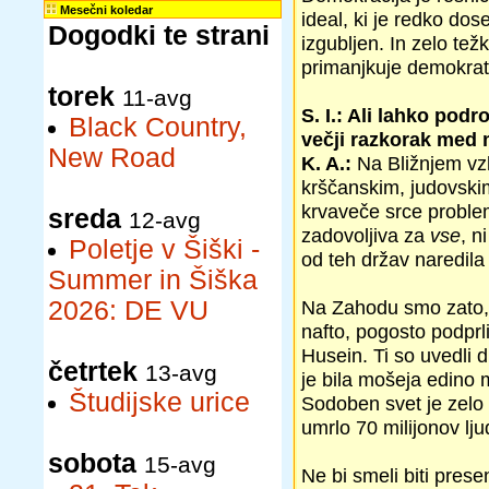
Mesečni koledar
ideal, ki je redko dos
Dogodki te strani
izgubljen. In zelo te
primanjkuje demokrati
torek
11-avg
S. I.: Ali lahko pod
Black Country,
večji razkorak med
New Road
K. A.:
Na Bližnjem vzh
krščanskim, judovski
krvaveče srce problem
sreda
12-avg
zadovoljiva za
vse
, n
Poletje v Šiški -
od teh držav naredil
Summer in Šiška
2026: DE VU
Na Zahodu smo zato, d
nafto, pogosto podprli
Husein. Ti so uvedli d
četrtek
13-avg
je bila mošeja edino m
Študijske urice
Sodoben svet je zelo 
umrlo 70 milijonov lju
sobota
15-avg
Ne bi smeli biti prese