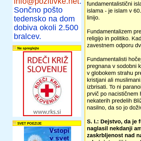
info@pozitivke.net
.
fundamentalistični isl
Sončno pošto
islama - je islam v 60
linijo.
tedensko na dom
dobiva okoli 2.500
Fundamentalizem pred
bralcev.
religijo in politiko. 
zavestnem odporu dvig
Ne spreglejte
Fundamentalisti hočejo
pregnana v sodobni ku
v globokem strahu pre
kristjani ali musliman
izbrisati. To ni para
prvič po nacističnem 
nekaterih predelih Bl
nasilno, da so jo dož
S. I.: Dejstvo, da j
SVET POEZIJE
naglasil nekdanji am
zaskrbljenost nad n