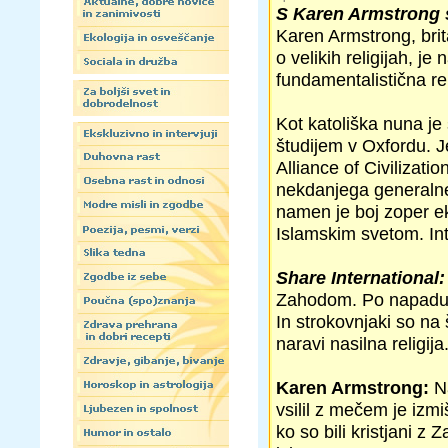
S Karen Armstrong s
Karen Armstrong, brita
o velikih religijah, je 
fundamentalistična rel
Kot katoliška nuna je
študijem v Oxfordu. J
Alliance of Civilizatio
nekdanjega generalne
namen je boj zoper e
Islamskim svetom. In
Share International:
Zahodom. Po napadu s
In strokovnjaki so na 
naravi nasilna religija.
Karen Armstrong:
Na
vsilil z mečem je izmi
ko so bili kristjani z