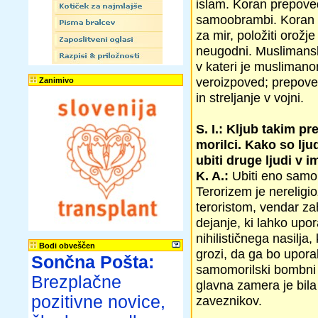
islam. Koran prepoved
samoobrambi. Koran z
za mir, položiti orožj
neugodni. Muslimansk
v kateri je muslimano
veroizpoved; prepoveda
Zanimivo
in streljanje v vojni.
S. I.: Kljub takim p
morilci. Kako so ljud
ubiti druge ljudi v 
K. A.:
Ubiti eno samo č
Terorizem je nereligi
teroristom, vendar zah
dejanje, ki lahko upor
nihilističnega nasilja
Bodi obveščen
grozi, da ga bo upora
Sončna Pošta:
samomorilski bombni n
Brezplačne
glavna zamera je bila
pozitivne novice,
zaveznikov.