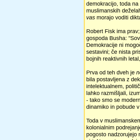
demokracijo, toda na 
muslimanskih deželah
vas
morajo voditi dik
Robert Fisk ima prav;
gospoda Busha: "Sovr
Demokracije ni mogoče
sestavini; če nista pr
bojnih reaktivnih leta
Prva od teh dveh je
n
bila postavljena z de
intelektualnem, poli
lahko razmišljali, izum
- tako smo se modern
dinamiko in pobude v
Toda v muslimanskem 
kolonialnim podrejanj
pogosto nadzorujejo nj