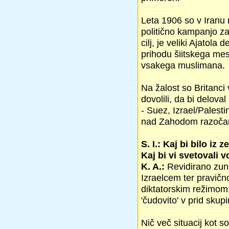
Leta 1906 so v Iranu 
politično kampanjo za
cilj, je veliki Ajatola
prihodu šiitskega mesi
vsakega muslimana.
Na žalost so Britanci 
dovolili, da bi delova
- Suez, Izrael/Pales
nad Zahodom razočar
S. I.: Kaj bi bilo iz
Kaj bi vi svetovali 
K. A.:
Revidirano zunan
Izraelcem ter pravič
diktatorskim režimom; 
'čudovito' v prid skup
Nič več situacij kot 