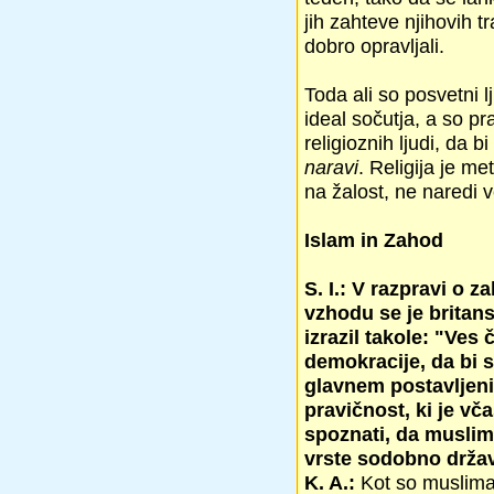
jih zahteve njihovih tra
dobro opravljali.
Toda ali so posvetni l
ideal sočutja, a so pr
religioznih ljudi, da 
naravi
. Religija je me
na žalost, ne naredi ve
Islam in Zahod
S. I.: V razpravi o 
vzhodu se je britan
izrazil takole: "Ves
demokracije, da bi se
glavnem postavljeni 
pravičnost, ki je v
spoznati, da muslim
vrste sodobno državo
K. A.:
Kot so muslimans