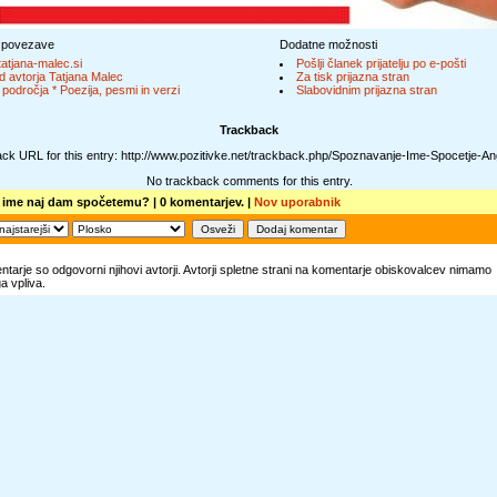
 povezave
Dodatne možnosti
atjana-malec.si
Pošlji članek prijatelju po e-pošti
d avtorja Tatjana Malec
Za tisk prijazna stran
 področja * Poezija, pesmi in verzi
Slabovidnim prijazna stran
Trackback
ck URL for this entry: http://www.pozitivke.net/trackback.php/Spoznavanje-Ime-Spocetje-An
No trackback comments for this entry.
 ime naj dam spočetemu?
| 0 komentarjev. |
Nov uporabnik
tarje so odgovorni njihovi avtorji. Avtorji spletne strani na komentarje obiskovalcev nimamo
 vpliva.