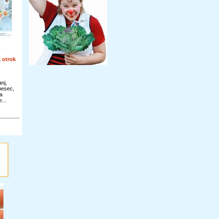
 otrok
nj,
 mesec,
a
...