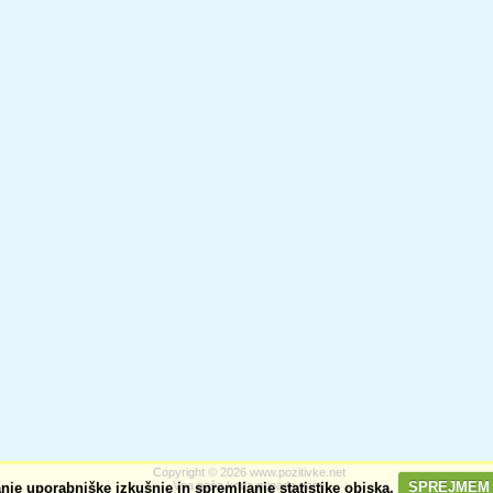
Copyright © 2026 www.pozitivke.net
nje uporabniške izkušnje in spremljanje statistike obiska.
Vsa naša koda pripada vam.
SPREJMEM