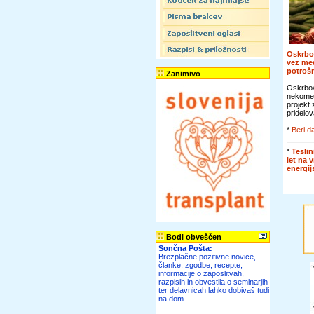
Oskrbo
vez me
potroš
Zanimivo
Oskrbov
nekomer
projekt
pridelov
*
Beri da
*
Teslin
let na 
energi
Bodi obveščen
Sončna Pošta:
Brezplačne pozitivne novice,
članke, zgodbe, recepte,
informacije o zaposlitvah,
razpisih in obvestila o seminarjih
ter delavnicah lahko dobivaš tudi
na dom.