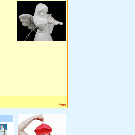
|
More