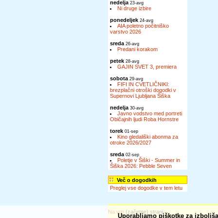
nedelja
23-avg
Ni druge izbire
ponedeljek
24-avg
AIA poletno počitniško
varstvo 2026
sreda
26-avg
Predani korakom
petek
28-avg
GAJIN SVET 3, premiera
sobota
29-avg
FIFI IN CVETLIČNIKI:
brezplačni otroški dogodki v
Supernovi Ljubljana Šiška
nedelja
30-avg
Javno vodstvo med portreti
Običajnih ljudi Roba Hornstre
torek
01-sep
Kino gledališki abonma za
otroke 2026/2027
sreda
02-sep
Poletje v Šiški - Summer in
Šiška 2026: Pebble Seven
Več o dogodkih
Preglej vse dogodke v tem letu
Na vrh
(začetne) strani
Uporabljamo piškotke za izboljša