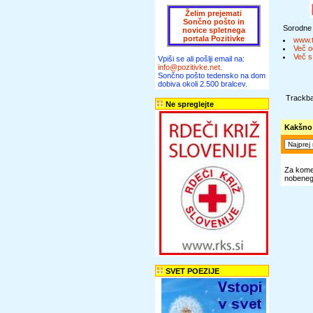
Želim prejemati
Sončno pošto in
Sorodne
novice spletnega
portala Pozitivke
www.t
Več o
Več s
Vpiši se ali pošlji email na:
info@pozitivke.net
.
Sončno pošto tedensko na dom
dobiva okoli 2.500 bralcev.
Trackba
Ne spreglejte
Kakšno
Za komen
nobenega
SVET POEZIJE