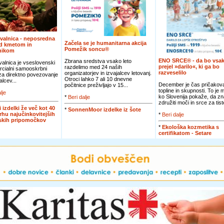
valnica - neposredna
Začela se je humanitarna akcija
d kmetom in
Pomežik soncu®
nikom
ENO SRCE® - da bo vsak
Zbrana sredstva vsako leto
alnica je vseslovenski
prejel »darilo«, ki ga bo
razdelimo med 24 naših
cialni samooskrbni
razveselilo
organizatorjev in izvajalcev letovanj.
 za direktno povezovanje
Otroci lahko 7 ali 10 dnevne
alcev...
December je čas pričakova
počitnice preživljajo v 15...
topline in skupnosti. To je
lje
ko Slovenija pokaže, da zn
*
Beri dalje
združiti moči in srce za tiste
i izdelki že več kot 40
*
SonnenMoor izdelke iz šote
vrhu najučinkovitejših
*
Beri dalje
jskih pripomočkov
*
Ekološka kozmetika s
certifikatom - Setare