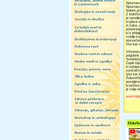
Spoznav
Spoznava
Noben po
Z bolečin
je naselj
ki plava 
in čaka,
ponotranji
ki s prit
vzklije ko
posveče
Vse kar s
Vrhunska
pogubne l
Svetlobna
Zapik klj
ki sesipa
sončničn
Vse kar kl
Žuboreče 
poseljeno
ki počiva
je volja n
www.tatj
Oskrbo