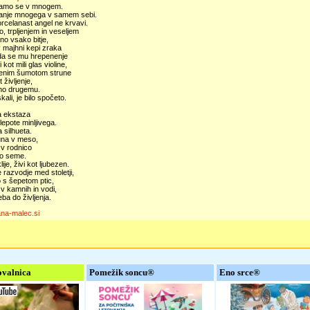
amo se v mnogem.
nje mnogega v samem sebi.
rcelanast angel ne krvavi.
o, trpljenjem in veseljem
eno vsako bitje,
v majhni kepi zraka
 da se mu hrepenenje
 kot mili glas violine,
ajenim šumotom strune
t življenje,
no drugemu.
kali, je bilo spočeto.
 ekstaza
epote minljivega.
 silhueta.
una v meso,
 v rodnico
o seme.
ije, živi kot ljubezen.
razvodje med stoletji,
 s šepetom ptic,
 v kamnih in vodi,
eba do življenja.
ana-malec.si
valnica
Pomežik soncu®
Eno srce®