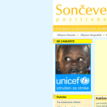
NE ZAMUDITE
Rubrike
Kakšno 
ponedelj
Uporabni