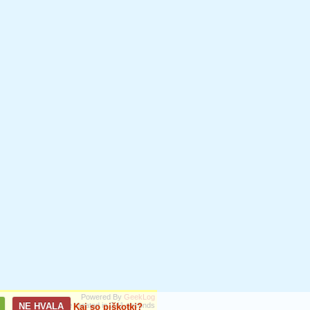
Powered By
GeekLog
NE HVALA
Page created in 0,41 seconds
Kaj so piškotki?