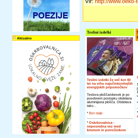
Vir:
http://www.oeko-t
Teslini izdelki
Aktualno
Teslini izdelki že več kot 40
let na vrhu najučinkovitejših
energijskih pripomočkov
Teslova plošča/obesek je po
posebnem postopku obdelana
aluminijasta plošča. Obdelava
tako...
*
Beri dalje
*
Oskrbovalnica -
neposredna vez med
kmetom in potrošnikom