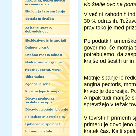
Ko štetje ovc ne po
V večini zahodnih ind
30 % odraslih. Težave
prav tako je med priz
Po podatkih ameriške 
govorimo, če motnja tr
potrebujemo, da zaspi
krajše od šestih ur in
Motnje spanje le redk
angina pectoris, motn
krivec je depresija. 
Ampak tudi manjše skr
sprevržejo v težak tov
V tovrstnih primerih s
primeru je dovoljeno 
kratek čas. Kajti spa