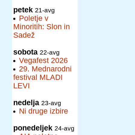
petek
21-avg
Poletje v
Minoritih: Slon in
Sadež
sobota
22-avg
Vegafest 2026
29. Mednarodni
festival MLADI
LEVI
nedelja
23-avg
Ni druge izbire
ponedeljek
24-avg