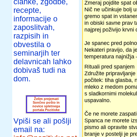
članke, zgodbe,
Zmeraj pojdite spat ob 
recepte,
Nič ne učinkuje bolj 
gremo spat in vstanem
informacije o
in obiski savne prav 
zaposlitvah,
najprej poživijo krvni 
razpisih in
Je spanec pred polnoč
obvestila o
Nekateri pravijo, da j
seminarjih ter
temperatura najnižja – 
delavnicah lahko
Rituali pred spanjem
dobivaš tudi na
Združite pripravljanje
dom.
počitek: tiha glasba, n
mleko z medom pomaga
s sladkornimi moleku
Želim prejemati
uspavalno.
Sončno pošto in
novice spletnega
portala Pozitivke
Če ne morete zaspati,
Vpiši se ali pošlji
Spanca ne morete izsil
pismo ali opravite stv
email na:
branje v postelji je