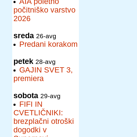
AIA poletno
počitniško varstvo
2026
sreda
26-avg
Predani korakom
petek
28-avg
GAJIN SVET 3,
premiera
sobota
29-avg
FIFI IN
CVETLIČNIKI:
brezplačni otroški
dogodki v