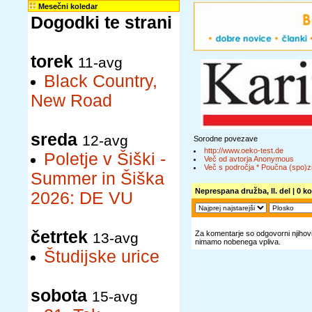
Mesečni koledar
Dogodki te strani
torek
11-avg
Black Country,
New Road
sreda
12-avg
Sorodne povezave
http://www.oeko-test.de
Poletje v Šiški -
Več od avtorja Anonymous
Več s področja * Poučna (spo)z
Summer in Šiška
Neprespana družba, II. del
| 0 k
2026: DE VU
četrtek
Za komentarje so odgovorni njihovi 
13-avg
nimamo nobenega vpliva.
Študijske urice
sobota
15-avg