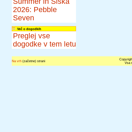
Summer in Šiška
2026: Pebble
Seven
Več o dogodkih
Preglej vse
dogodke v tem letu
Copyrigh
Na vrh
(začetne) strani
Vsa n