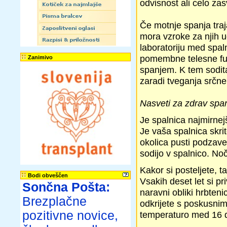
odvisnost ali celo zas
Če motnje spanja traj
mora vzroke za njih u
laboratoriju med spaln
pomembne telesne fun
Zanimivo
spanjem. K tem sodita
zaradi tveganja srčne 
Nasveti za zdrav spa
Je spalnica najmirnej
Je vaša spalnica skri
okolica pusti podzaves
sodijo v spalnico. No
Kakor si posteljete, ta
Bodi obveščen
Vsakih deset let si p
Sončna Pošta:
naravni obliki hrbteni
Brezplačne
odkrijete s poskusni
pozitivne novice,
temperaturo med 16 do 