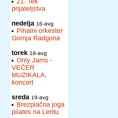
21. Tek
prijateljstva
nedelja
16-avg
Pihalni orkester
Gornja Radgona
torek
18-avg
Only Jams -
VEČER
MUZIKALA,
koncert
sreda
19-avg
Brezplačna joga
pilates na Lentu