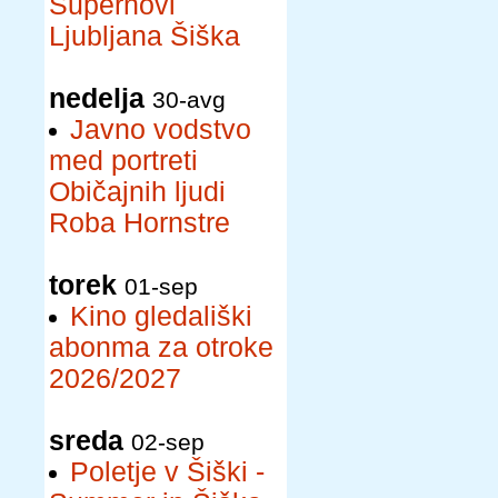
Supernovi
Ljubljana Šiška
nedelja
30-avg
Javno vodstvo
med portreti
Običajnih ljudi
Roba Hornstre
torek
01-sep
Kino gledališki
abonma za otroke
2026/2027
sreda
02-sep
Poletje v Šiški -