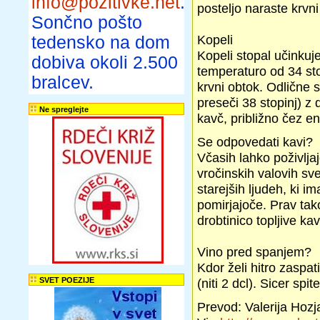
info@pozitivke.net
.
posteljo naraste krvni 
Sončno pošto
Kopeli
tedensko na dom
Kopeli stopal učinkuj
dobiva okoli 2.500
temperaturo od 34 stop
bralcev.
krvni obtok. Odlične 
preseči 38 stopinj) z 
Ne spreglejte
kavč, približno čez en
Se odpovedati kavi?
Včasih lahko poživljaj
vročinskih valovih sv
starejših ljudeh, ki i
pomirjajoče. Prav tak
drobtinico topljive ka
Vino pred spanjem?
Kdor želi hitro zaspat
SVET POEZIJE
(niti 2 dcl). Sicer spi
Prevod: Valerija Hozj