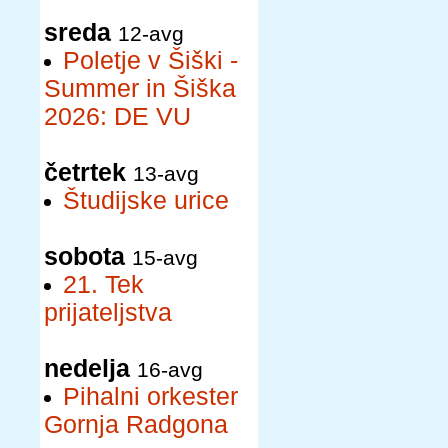
sreda
12-avg
Poletje v Šiški -
Summer in Šiška
2026: DE VU
četrtek
13-avg
Študijske urice
sobota
15-avg
21. Tek
prijateljstva
nedelja
16-avg
Pihalni orkester
Gornja Radgona