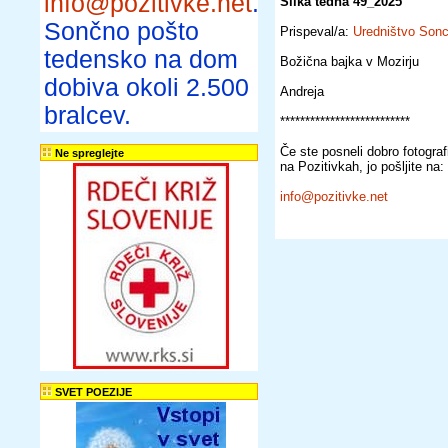
info@pozitivke.net
.
Slika tedna 49_2025
Sončno pošto
Prispeval/a:
Uredništvo Son
tedensko na dom
Božična bajka v Mozirju
dobiva okoli 2.500
Andreja
bralcev.
**************************
Če ste posneli dobro fotografij
Ne spreglejte
na Pozitivkah, jo pošljite na:
info@pozitivke.net
SVET POEZIJE