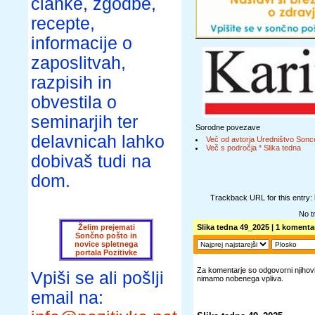
članke, zgodbe,
recepte,
informacije o
zaposlitvah,
razpisih in
obvestila o
seminarjih ter
Sorodne povezave
delavnicah lahko
Več od avtorja Uredništvo Sonc
Več s področja * Slika tedna
dobivaš tudi na
dom.
Trackback URL for this entry:
No t
Želim prejemati
Slika tedna 49_2025
| 1 komentar
Sončno pošto in
novice spletnega
portala Pozitivke
Za komentarje so odgovorni njihovi 
Vpiši se ali pošlji
nimamo nobenega vpliva.
email na: