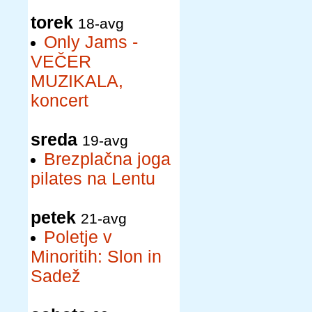
torek
18-avg
Only Jams -
VEČER
MUZIKALA,
koncert
sreda
19-avg
Brezplačna joga
pilates na Lentu
petek
21-avg
Poletje v
Minoritih: Slon in
Sadež