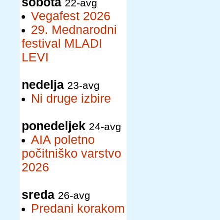
sobota
22-avg
Vegafest 2026
29. Mednarodni
festival MLADI
LEVI
nedelja
23-avg
Ni druge izbire
ponedeljek
24-avg
AIA poletno
počitniško varstvo
2026
sreda
26-avg
Predani korakom