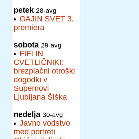
petek
28-avg
GAJIN SVET 3,
premiera
sobota
29-avg
FIFI IN
CVETLIČNIKI:
brezplačni otroški
dogodki v
Supernovi
Ljubljana Šiška
nedelja
30-avg
Javno vodstvo
med portreti