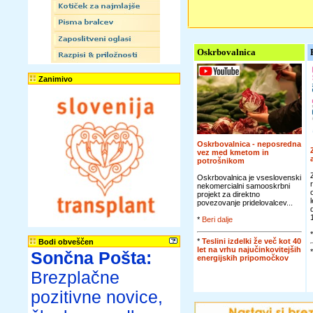
Oskrbovalnica
Zanimivo
Oskrbovalnica - neposredna
vez med kmetom in
potrošnikom
Oskrbovalnica je vseslovenski
nekomercialni samooskrbni
projekt za direktno
povezovanje pridelovalcev...
*
Beri dalje
*
Teslini izdelki že več kot 40
Bodi obveščen
let na vrhu najučinkovitejših
Sončna Pošta:
energijskih pripomočkov
Brezplačne
pozitivne novice,