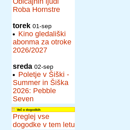
Običajnih ljudi
Roba Hornstre
torek
01-sep
Kino gledališki
abonma za otroke
2026/2027
sreda
02-sep
Poletje v Šiški -
Summer in Šiška
2026: Pebble
Seven
Več o dogodkih
Preglej vse
dogodke v tem letu