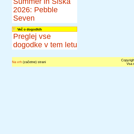
Summer in Šiška
2026: Pebble
Seven
Več o dogodkih
Preglej vse
dogodke v tem letu
Copyrigh
Na vrh
(začetne) strani
Vsa n