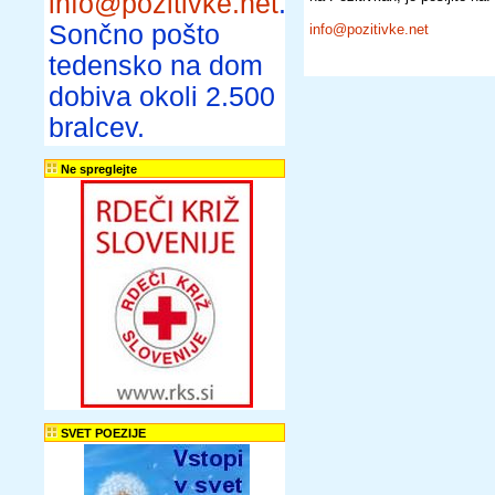
info@pozitivke.net
.
Sončno pošto
info@pozitivke.net
tedensko na dom
dobiva okoli 2.500
bralcev.
Ne spreglejte
SVET POEZIJE