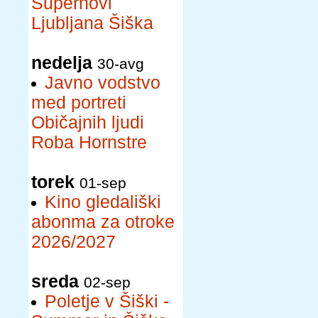
Supernovi
Ljubljana Šiška
nedelja
30-avg
Javno vodstvo
med portreti
Običajnih ljudi
Roba Hornstre
torek
01-sep
Kino gledališki
abonma za otroke
2026/2027
sreda
02-sep
Poletje v Šiški -