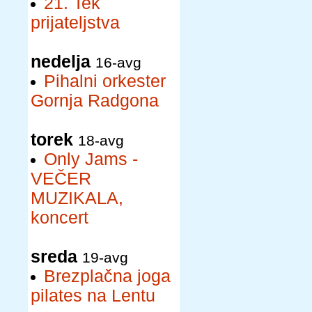
21. Tek
prijateljstva
nedelja
16-avg
Pihalni orkester
Gornja Radgona
torek
18-avg
Only Jams -
VEČER
MUZIKALA,
koncert
sreda
19-avg
Brezplačna joga
pilates na Lentu