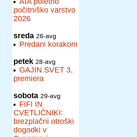
AIA poletno
počitniško varstvo
2026
sreda
26-avg
Predani korakom
petek
28-avg
GAJIN SVET 3,
premiera
sobota
29-avg
FIFI IN
CVETLIČNIKI:
brezplačni otroški
dogodki v