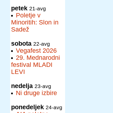
petek
21-avg
Poletje v
Minoritih: Slon in
Sadež
sobota
22-avg
Vegafest 2026
29. Mednarodni
festival MLADI
LEVI
nedelja
23-avg
Ni druge izbire
ponedeljek
24-avg