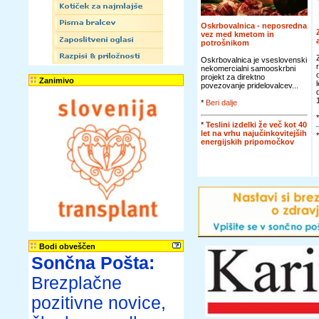
Oskrbovalnica - neposredna
vez med kmetom in
potrošnikom
Oskrbovalnica je vseslovenski
nekomercialni samooskrbni
projekt za direktno
Zanimivo
povezovanje pridelovalcev...
*
Beri dalje
*
Teslini izdelki že več kot 40
let na vrhu najučinkovitejših
energijskih pripomočkov
Bodi obveščen
Sončna Pošta:
Brezplačne
pozitivne novice,