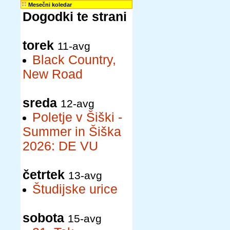
Mesečni koledar
Dogodki te strani
torek
11-avg
Black Country,
New Road
sreda
12-avg
Poletje v Šiški -
Summer in Šiška
2026: DE VU
četrtek
13-avg
Študijske urice
sobota
15-avg