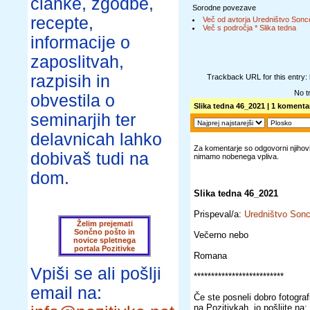
članke, zgodbe,
Sorodne povezave
recepte,
Več od avtorja Uredništvo Sonc
Več s področja * Slika tedna
informacije o
zaposlitvah,
razpisih in
Trackback URL for this entry:
No t
obvestila o
Slika tedna 46_2021
| 1 komentar
seminarjih ter
delavnicah lahko
Za komentarje so odgovorni njihovi 
dobivaš tudi na
nimamo nobenega vpliva.
dom.
Slika tedna 46_2021
Prispeval/a:
Uredništvo Son
Želim prejemati
Sončno pošto in
Večerno nebo
novice spletnega
portala Pozitivke
Romana
Vpiši se ali pošlji
**************************
email na:
Če ste posneli dobro fotografij
na Pozitivkah, jo pošljite na: