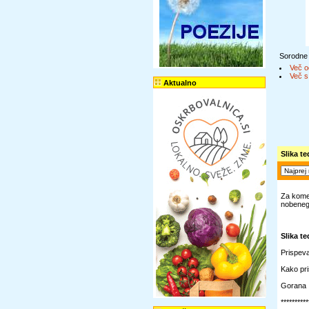
Sorodne
Več o
Več s
Aktualno
Slika t
Za komen
nobenega
Slika t
Prispeva
Kako pri
Gorana
**********