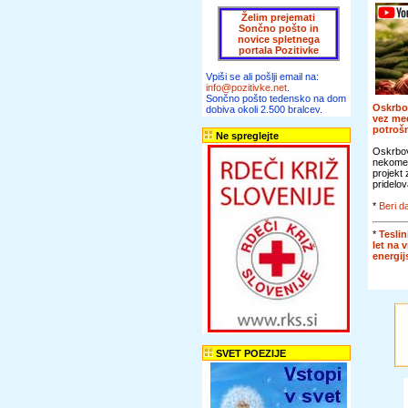
Želim prejemati
Sončno pošto in
novice spletnega
portala Pozitivke
Vpiši se ali pošlji email na:
info@pozitivke.net
.
Sončno pošto tedensko na dom
Oskrbo
dobiva okoli 2.500 bralcev.
vez me
potroš
Ne spreglejte
Oskrbov
nekomer
projekt
pridelov
*
Beri da
*
Teslin
let na 
energi
SVET POEZIJE