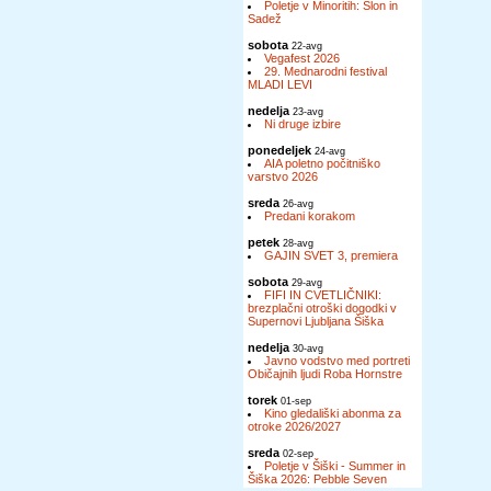
Poletje v Minoritih: Slon in
Sadež
sobota
22-avg
Vegafest 2026
29. Mednarodni festival
MLADI LEVI
nedelja
23-avg
Ni druge izbire
ponedeljek
24-avg
AIA poletno počitniško
varstvo 2026
sreda
26-avg
Predani korakom
petek
28-avg
GAJIN SVET 3, premiera
sobota
29-avg
FIFI IN CVETLIČNIKI:
brezplačni otroški dogodki v
Supernovi Ljubljana Šiška
nedelja
30-avg
Javno vodstvo med portreti
Običajnih ljudi Roba Hornstre
torek
01-sep
Kino gledališki abonma za
otroke 2026/2027
sreda
02-sep
Poletje v Šiški - Summer in
Šiška 2026: Pebble Seven