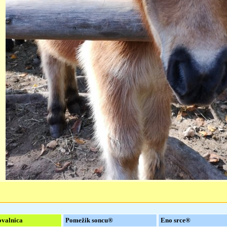
valnica
Pomežik soncu®
Eno srce®