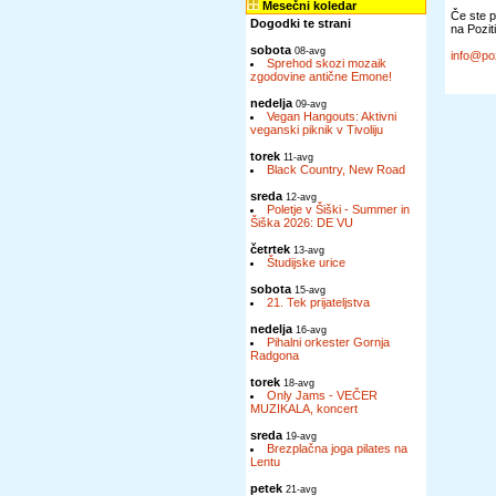
Mesečni koledar
Če ste po
Dogodki te strani
na Poziti
sobota
08-avg
info@poz
Sprehod skozi mozaik
zgodovine antične Emone!
nedelja
09-avg
Vegan Hangouts: Aktivni
veganski piknik v Tivoliju
torek
11-avg
Black Country, New Road
sreda
12-avg
Poletje v Šiški - Summer in
Šiška 2026: DE VU
četrtek
13-avg
Študijske urice
sobota
15-avg
21. Tek prijateljstva
nedelja
16-avg
Pihalni orkester Gornja
Radgona
torek
18-avg
Only Jams - VEČER
MUZIKALA, koncert
sreda
19-avg
Brezplačna joga pilates na
Lentu
petek
21-avg