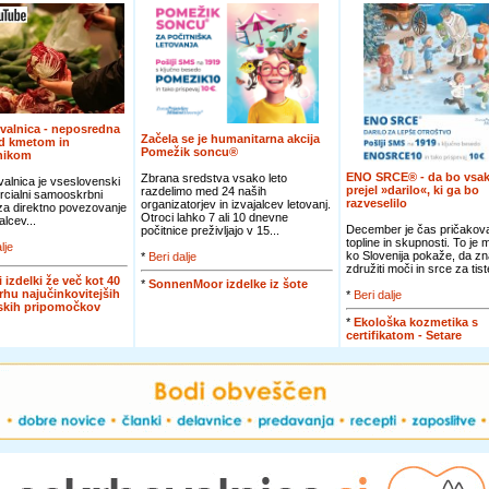
valnica - neposredna
Začela se je humanitarna akcija
d kmetom in
Pomežik soncu®
nikom
ENO SRCE® - da bo vsak
Zbrana sredstva vsako leto
alnica je vseslovenski
prejel »darilo«, ki ga bo
razdelimo med 24 naših
cialni samooskrbni
razveselilo
organizatorjev in izvajalcev letovanj.
 za direktno povezovanje
Otroci lahko 7 ali 10 dnevne
alcev...
December je čas pričakova
počitnice preživljajo v 15...
topline in skupnosti. To je
lje
ko Slovenija pokaže, da zn
*
Beri dalje
združiti moči in srce za tiste
i izdelki že več kot 40
*
SonnenMoor izdelke iz šote
vrhu najučinkovitejših
*
Beri dalje
jskih pripomočkov
*
Ekološka kozmetika s
certifikatom - Setare