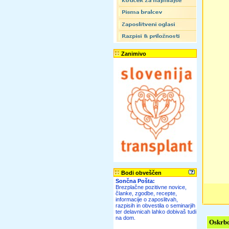
Zanimivo
Bodi obveščen
Sončna Pošta:
Brezplačne pozitivne novice,
članke, zgodbe, recepte,
informacije o zaposlitvah,
razpisih in obvestila o seminarjih
ter delavnicah lahko dobivaš tudi
na dom.
Oskrbo