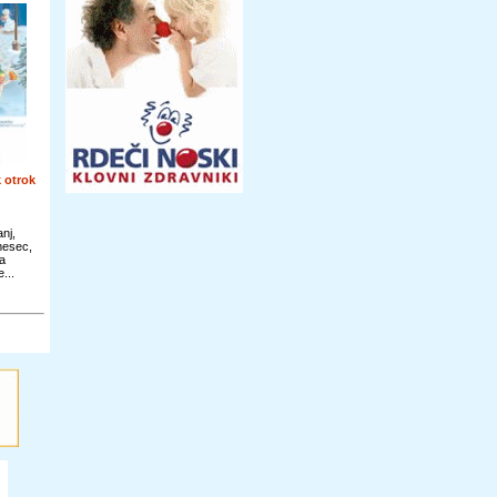
 otrok
nj,
 mesec,
a
...