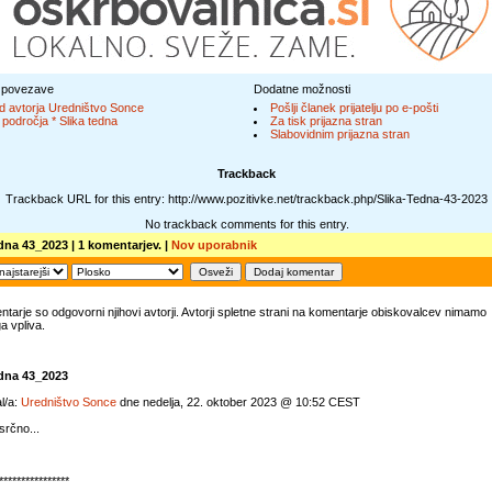
 povezave
Dodatne možnosti
d avtorja Uredništvo Sonce
Pošlji članek prijatelju po e-pošti
 področja * Slika tedna
Za tisk prijazna stran
Slabovidnim prijazna stran
Trackback
Trackback URL for this entry: http://www.pozitivke.net/trackback.php/Slika-Tedna-43-2023
No trackback comments for this entry.
edna 43_2023
| 1 komentarjev. |
Nov uporabnik
tarje so odgovorni njihovi avtorji. Avtorji spletne strani na komentarje obiskovalcev nimamo
 vpliva.
edna 43_2023
l/a:
Uredništvo Sonce
dne nedelja, 22. oktober 2023 @ 10:52 CEST
srčno...
****************