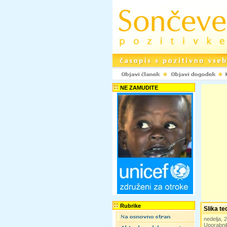
NE ZAMUDITE
Rubrike
Slika t
nedelja,
Uporabni