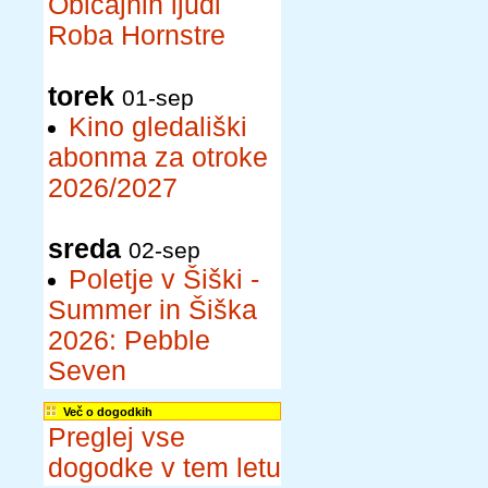
Običajnih ljudi
Roba Hornstre
torek
01-sep
Kino gledališki
abonma za otroke
2026/2027
sreda
02-sep
Poletje v Šiški -
Summer in Šiška
2026: Pebble
Seven
Več o dogodkih
Preglej vse
dogodke v tem letu