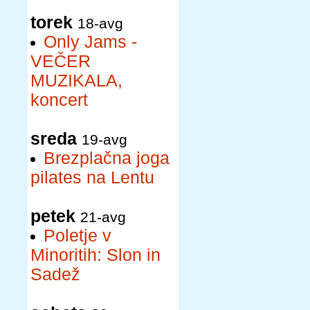
torek
18-avg
Only Jams -
VEČER
MUZIKALA,
koncert
sreda
19-avg
Brezplačna joga
pilates na Lentu
petek
21-avg
Poletje v
Minoritih: Slon in
Sadež