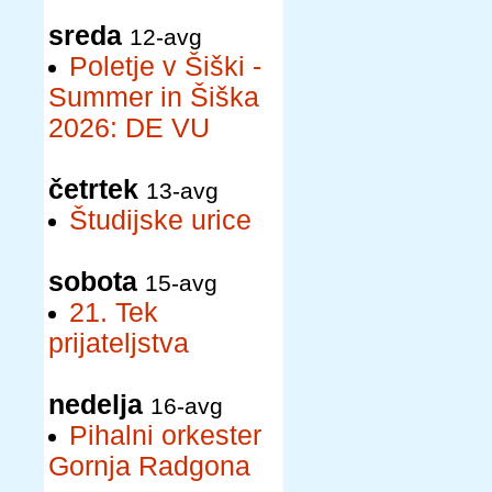
sreda
12-avg
Poletje v Šiški -
Summer in Šiška
2026: DE VU
četrtek
13-avg
Študijske urice
sobota
15-avg
21. Tek
prijateljstva
nedelja
16-avg
Pihalni orkester
Gornja Radgona