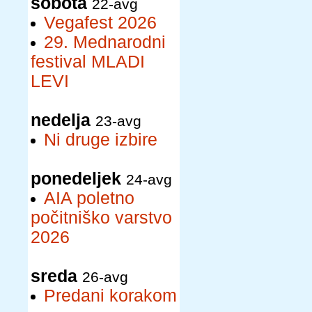
sobota
22-avg
Vegafest 2026
29. Mednarodni
festival MLADI
LEVI
nedelja
23-avg
Ni druge izbire
ponedeljek
24-avg
AIA poletno
počitniško varstvo
2026
sreda
26-avg
Predani korakom