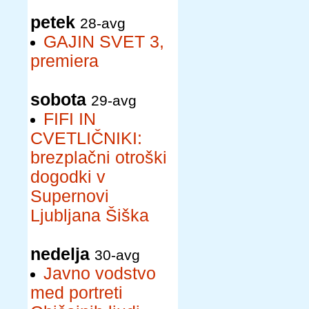
petek
28-avg
GAJIN SVET 3,
premiera
sobota
29-avg
FIFI IN
CVETLIČNIKI:
brezplačni otroški
dogodki v
Supernovi
Ljubljana Šiška
nedelja
30-avg
Javno vodstvo
med portreti