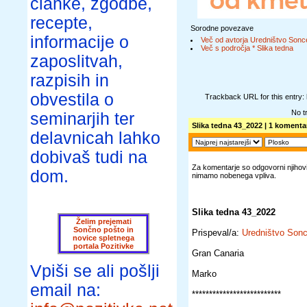
članke, zgodbe,
recepte,
Sorodne povezave
informacije o
Več od avtorja Uredništvo Sonc
Več s področja * Slika tedna
zaposlitvah,
razpisih in
obvestila o
Trackback URL for this entry:
No t
seminarjih ter
Slika tedna 43_2022
| 1 komentar
delavnicah lahko
dobivaš tudi na
Za komentarje so odgovorni njihovi 
dom.
nimamo nobenega vpliva.
Slika tedna 43_2022
Želim prejemati
Sončno pošto in
Prispeval/a:
Uredništvo Son
novice spletnega
portala Pozitivke
Gran Canaria
Vpiši se ali pošlji
Marko
email na:
**************************