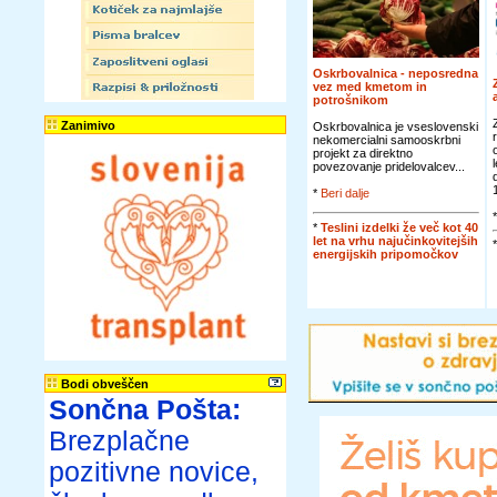
Oskrbovalnica - neposredna
vez med kmetom in
potrošnikom
Zanimivo
Oskrbovalnica je vseslovenski
nekomercialni samooskrbni
projekt za direktno
povezovanje pridelovalcev...
*
Beri dalje
*
Teslini izdelki že več kot 40
let na vrhu najučinkovitejših
energijskih pripomočkov
Bodi obveščen
Sončna Pošta:
Brezplačne
pozitivne novice,