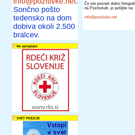
info@pozitivke.net
.
Če ste posneli dobro fotografij
Sončno pošto
na Pozitivkah, jo pošljite na:
tedensko na dom
info@pozitivke.net
dobiva okoli 2.500
bralcev.
Ne spreglejte
SVET POEZIJE