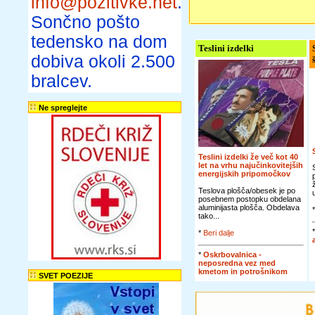
info@pozitivke.net
.
Sončno pošto
tedensko na dom
Teslini izdelki
dobiva okoli 2.500
bralcev.
Ne spreglejte
Teslini izdelki že več kot 40
let na vrhu najučinkovitejših
energijskih pripomočkov
Teslova plošča/obesek je po
posebnem postopku obdelana
aluminijasta plošča. Obdelava
tako...
*
Beri dalje
*
Oskrbovalnica -
neposredna vez med
kmetom in potrošnikom
SVET POEZIJE