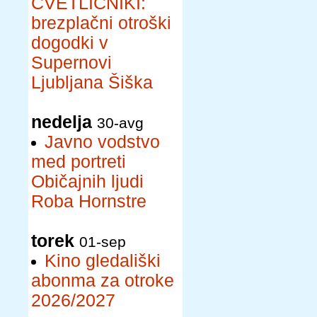
CVETLIČNIKI:
brezplačni otroški
dogodki v
Supernovi
Ljubljana Šiška
nedelja
30-avg
Javno vodstvo
med portreti
Običajnih ljudi
Roba Hornstre
torek
01-sep
Kino gledališki
abonma za otroke
2026/2027