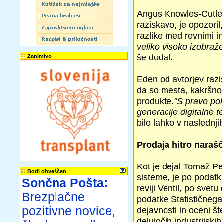
Angus Knowles-Cutler,
raziskavo, je opozoril
razlike med revnimi i
veliko visoko izobraž
še dodal.
Zanimivo
Eden od avtorjev razi
da so mesta, kakršno 
produkte.
"S pravo pol
generacije digitalne t
bilo lahko v naslednj
Prodaja hitro narašč
Kot je dejal Tomaž Pe
Bodi obveščen
sisteme, je po podatk
Sončna Pošta:
reviji Ventil, po svetu
Brezplačne
podatke Statističnega
pozitivne novice,
dejavnosti in oceni št
delujočih industrijski