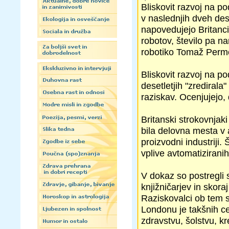
Bliskovit razvoj na po
v naslednjih dveh dese
napovedujejo Britanci.
robotov, število pa n
robotiko Tomaž Perm
Bliskovit razvoj na po
desetletjih "zredirala"
raziskav. Ocenjujejo, 
Britanski strokovnjaki
bila delovna mesta v a
proizvodni industriji.
vplive avtomatizirani
V dokaz so postregli 
knjižničarjev in skoraj
Raziskovalci ob tem s
Londonu je takšnih c
zdravstvu, šolstvu, kr