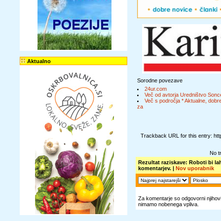
Aktualno
Sorodne povezave
24ur.com
Več od avtorja Uredništvo Sonc
Več s področja * Aktualne, dobre
za
Trackback URL for this entry: ht
No t
Rezultat raziskave: Roboti bi la
komentarjev. |
Nov uporabnik
Za komentarje so odgovorni njihovi 
nimamo nobenega vpliva.