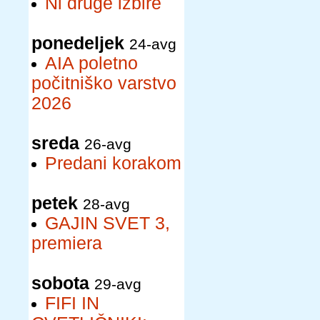
Ni druge izbire
ponedeljek
24-avg
AIA poletno
počitniško varstvo
2026
sreda
26-avg
Predani korakom
petek
28-avg
GAJIN SVET 3,
premiera
sobota
29-avg
FIFI IN