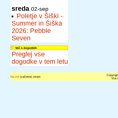
sreda
02-sep
Poletje v Šiški -
Summer in Šiška
2026: Pebble
Seven
Več o dogodkih
Preglej vse
dogodke v tem letu
Copyrigh
Na vrh
(začetne) strani
Vsa n