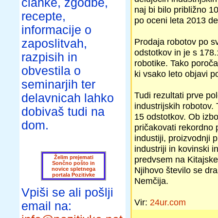
članke, zgodbe,
naj bi bilo približno 
recepte,
po oceni leta 2013 del
informacije o
Prodaja robotov po sv
zaposlitvah,
odstotkov in je s 178
razpisih in
robotike. Tako poroča
obvestila o
ki vsako leto objavi po
seminarjih ter
Tudi rezultati prve po
delavnicah lahko
industrijskih robotov. 
dobivaš tudi na
15 odstotkov. Ob izbo
dom.
pričakovati rekordno 
industiji, proizvodnji
industriji in kovinski 
Želim prejemati
predvsem na Kitajskem,
Sončno pošto in
Njihovo število se dr
novice spletnega
portala Pozitivke
Nemčija.
Vpiši se ali pošlji
Vir:
24ur.com
email na: