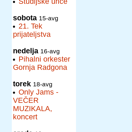
Študijske urice
sobota
15-avg
21. Tek
prijateljstva
nedelja
16-avg
Pihalni orkester
Gornja Radgona
torek
18-avg
Only Jams -
VEČER
MUZIKALA,
koncert