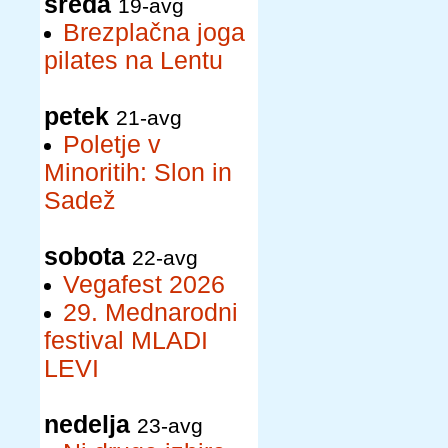
sreda
19-avg
Brezplačna joga
pilates na Lentu
petek
21-avg
Poletje v
Minoritih: Slon in
Sadež
sobota
22-avg
Vegafest 2026
29. Mednarodni
festival MLADI
LEVI
nedelja
23-avg