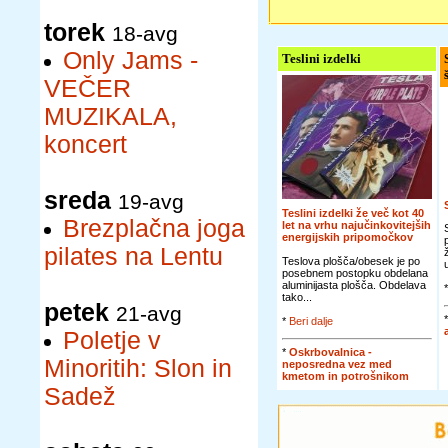
torek
18-avg
Only Jams -
Teslini izdelki
VEČER
MUZIKALA,
koncert
sreda
19-avg
Teslini izdelki že več kot 40
Brezplačna joga
let na vrhu najučinkovitejših
energijskih pripomočkov
pilates na Lentu
Teslova plošča/obesek je po
posebnem postopku obdelana
aluminijasta plošča. Obdelava
tako...
petek
21-avg
*
Beri dalje
Poletje v
*
Oskrbovalnica -
Minoritih: Slon in
neposredna vez med
kmetom in potrošnikom
Sadež