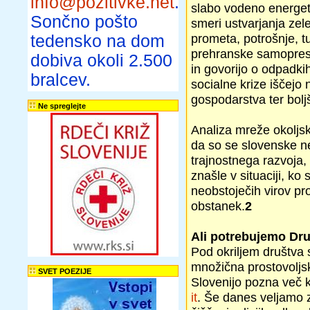
info@pozitivke.net
.
slabo vodeno energets
Sončno pošto
smeri ustvarjanja zel
prometa, potrošnje, t
tedensko na dom
prehranske samopreskr
dobiva okoli 2.500
in govorijo o odpadkih
bralcev.
socialne krize iščejo
gospodarstva ter boljš
Ne spreglejte
Analiza mreže okoljsk
da so se slovenske ne
trajnostnega razvoja,
znašle v situaciji, k
neobstoječih virov pr
obstanek.
2
Ali potrebujemo Dru
Pod okriljem društva s
množična prostovoljs
SVET POEZIJE
Slovenijo pozna več ko
it
. Še danes veljamo 