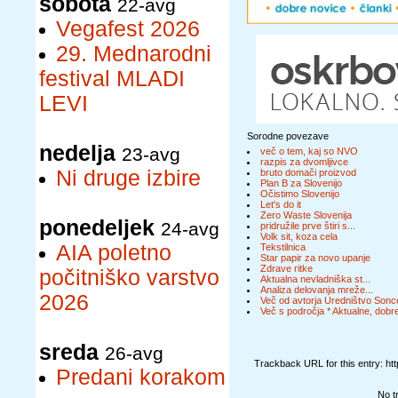
sobota
22-avg
Vegafest 2026
29. Mednarodni
festival MLADI
LEVI
Sorodne povezave
nedelja
23-avg
več o tem, kaj so NVO
razpis za dvomljivce
Ni druge izbire
bruto domači proizvod
Plan B za Slovenijo
Očistimo Slovenijo
Let's do it
Zero Waste Slovenija
ponedeljek
24-avg
pridružile prve štiri s...
Volk sit, koza cela
AIA poletno
Tekstilnica
Star papir za novo upanje
Zdrave ritke
počitniško varstvo
Aktualna nevladniška st...
Analiza delovanja mreže...
2026
Več od avtorja Uredništvo Sonc
Več s področja * Aktualne, dobre
sreda
26-avg
Trackback URL for this entry: ht
Predani korakom
No t