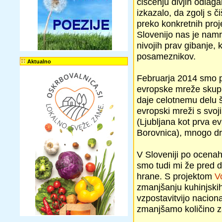
čiščenju divjih odlaga
izkazalo, da zgolj s
preko konkretnih proje
Slovenijo nas je namr
nivojih prav gibanje, 
posameznikov.
Aktualno
Februarja 2014 smo po
evropske mreže skupno
daje celotnemu delu 
evropski mreži s svoj
(Ljubljana kot prva e
Borovnica), mnogo dru
V Sloveniji po ocena
smo tudi mi že pred d
hrane. S projektom
V
zmanjšanju kuhinjski
vzpostavitvijo nacional
zmanjšamo količino z