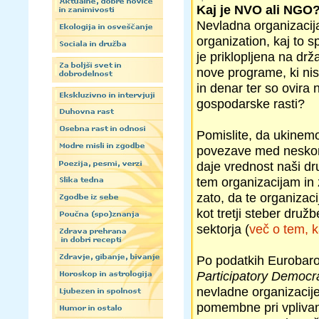
Kaj je NVO ali NGO
Nevladna organizacij
organization, kaj to s
je priklopljena na drž
nove programe, ki ni
in denar ter so ovira
gospodarske rasti?
Pomislite, da ukine
povezave med neskončn
daje vrednost naši dr
tem organizacijam in
zato, da te organizaci
kot tretji steber dru
sektorja (
več o tem, 
Po podatkih Eurobaro
Participatory Democr
nevladne organizacije
pomembne pri vplivanj