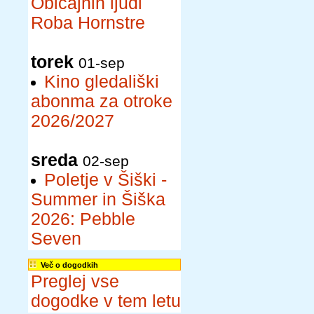
Običajnih ljudi
Roba Hornstre
torek
01-sep
Kino gledališki
abonma za otroke
2026/2027
sreda
02-sep
Poletje v Šiški -
Summer in Šiška
2026: Pebble
Seven
Več o dogodkih
Preglej vse
dogodke v tem letu