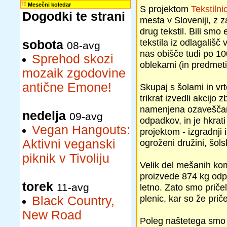
Mesečni koledar
S projektom
Tekstilni
Dogodki te strani
mesta v Sloveniji, z z
drug tekstil. Bili sm
tekstila iz odlagališ
sobota
08-avg
nas obišče tudi po 10
Sprehod skozi
oblekami (in predmeti
mozaik zgodovine
antične Emone!
Skupaj s šolami in vr
trikrat izvedli akcijo 
namenjena ozaveščan
nedelja
09-avg
odpadkov, in je hkrat
Vegan Hangouts:
projektom - izgradnji
Aktivni veganski
ogroženi družini, šol
piknik v Tivoliju
Velik del mešanih ko
proizvede 874 kg odpa
torek
11-avg
letno. Zato smo priče
plenic, kar so že priče
Black Country,
New Road
Poleg naštetega smo a