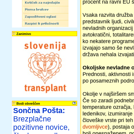
procent na ravni EU še
Vsaka razvita družba 
predstavnik ljudi, civ
nevladnih organizacij 
avtokratični, totalitar
Zanimivo
ko nekatere programe 
izvajajo samo še nevl
država nehala izvajat
Okoljske nevladne o
Prednosti, aktivnost
po posameznih področ
Okolje v najširšem s
Če so zaradi podnebn
Bodi obveščen
temperature ozračja, 
Sončna Pošta:
ledenikov, izumiranje ž
Brezplačne
človeške vrste pri teh
pozitivne novice,
dvomljivce
), postaja 
bolj onesnaženem, pos