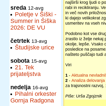
najširši krog ljudi o
sreda
rabi in recikliranju.
12-avg
in več novih priložnos
Poletje v Šiški -
ki dajejo velikokrat z
Summer in Šiška
usmeritev na vseh niv
2026: DE VU
Podobno kot vse drug
zrastlo iz želje nekaj
četrtek
13-avg
okolje, lepše. Vsako d
Študijske urice
posledice na posamezn
našteto puščajo tudi 
sobota
15-avg
Viri
21. Tek
prijateljstva
1
-
Aktualna nevladniš
2
-
Analiza delovanja
za trajsnostni razvoj,
nedelja
16-avg
Pihalni orkester
Piše: Urša Zgojznik
Gornja Radgona