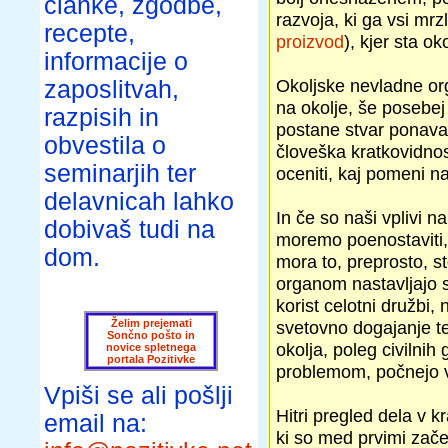
članke, zgodbe,
razvoja, ki ga vsi mr
recepte,
proizvod
), kjer sta o
informacije o
Okoljske nevladne orga
zaposlitvah,
na okolje, še posebej
razpisih in
postane stvar ponavad
obvestila o
človeška kratkovidnos
seminarjih ter
oceniti, kaj pomeni na
delavnicah lahko
In če so naši vplivi 
dobivaš tudi na
moremo poenostaviti, 
dom.
mora to, preprosto, st
organom nastavljajo s
korist celotni družbi,
Želim prejemati
svetovno dogajanje te
Sončno pošto in
okolja, poleg civilnih
novice spletnega
portala Pozitivke
problemom, počnejo v
Vpiši se ali pošlji
Hitri pregled dela v
email na:
ki so med prvimi zače