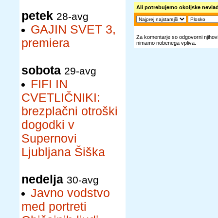
Ali potrebujemo okoljske nevla
petek
28-avg
GAJIN SVET 3,
Za komentarje so odgovorni njihovi 
premiera
nimamo nobenega vpliva.
sobota
29-avg
FIFI IN
CVETLIČNIKI:
brezplačni otroški
dogodki v
Supernovi
Ljubljana Šiška
nedelja
30-avg
Javno vodstvo
med portreti