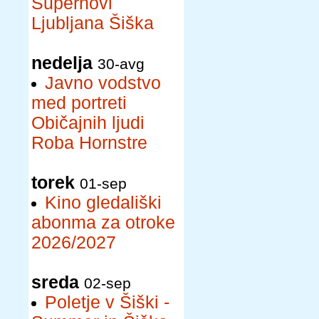
Supernovi
Ljubljana Šiška
nedelja
30-avg
Javno vodstvo
med portreti
Običajnih ljudi
Roba Hornstre
torek
01-sep
Kino gledališki
abonma za otroke
2026/2027
sreda
02-sep
Poletje v Šiški -