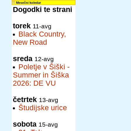
Mesečni koledar
Dogodki te strani
torek
11-avg
Black Country,
New Road
sreda
12-avg
Poletje v Šiški -
Summer in Šiška
2026: DE VU
četrtek
13-avg
Študijske urice
sobota
15-avg