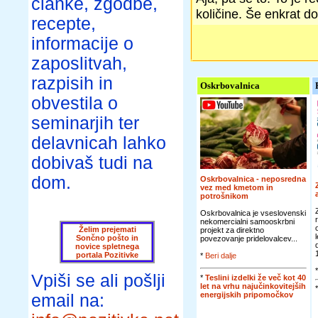
članke, zgodbe,
količine. Še enkrat do
recepte,
informacije o
zaposlitvah,
razpisih in
Oskrbovalnica
obvestila o
seminarjih ter
delavnicah lahko
dobivaš tudi na
dom.
Oskrbovalnica - neposredna
vez med kmetom in
potrošnikom
Oskrbovalnica je vseslovenski
nekomercialni samooskrbni
Želim prejemati
projekt za direktno
Sončno pošto in
povezovanje pridelovalcev...
novice spletnega
portala Pozitivke
*
Beri dalje
Vpiši se ali pošlji
*
Teslini izdelki že več kot 40
let na vrhu najučinkovitejših
energijskih pripomočkov
email na: