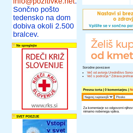
info@pozitivke.net
.
Sončno pošto
tedensko na dom
dobiva okoli 2.500
bralcev.
Ne spreglejte
Sorodne povezave
Več od avtorja Uredništvo Sonc
Več s področja * Zdrava prehran
Presna torta
| 0 komentarjev. |
N
Za komentarje so odgovorni njihovi 
nimamo nobenega vpliva.
SVET POEZIJE