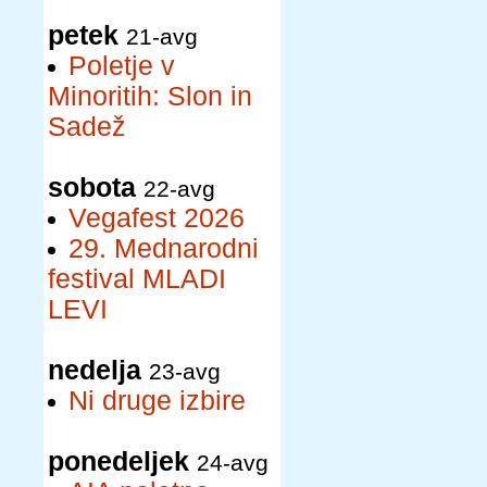
petek
21-avg
Poletje v
Minoritih: Slon in
Sadež
sobota
22-avg
Vegafest 2026
29. Mednarodni
festival MLADI
LEVI
nedelja
23-avg
Ni druge izbire
ponedeljek
24-avg