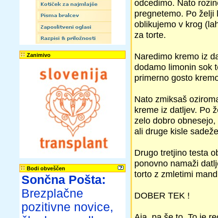
odcedimo. Nato rozin
pregnetemo. Po želji 
oblikujemo v krog (la
za torte.
Naredimo kremo iz dat
Zanimivo
dodamo limonin sok t
primerno gosto kremo
Nato zmiksaš ozirom
kreme iz datljev. Po 
zelo dobro obnesejo, 
ali druge kisle sadeže
Drugo tretjino testa 
ponovno namaži datlje 
Bodi obveščen
torto z zmletimi mandlj
Sončna Pošta:
Brezplačne
DOBER TEK !
pozitivne novice,
Aja, pa še to. To je r