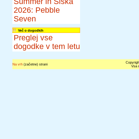
Summer in Šiška
2026: Pebble
Seven
Več o dogodkih
Preglej vse
dogodke v tem letu
Copyrigh
Na vrh
(začetne) strani
Vsa n