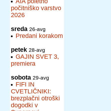
AIA poletno
počitniško varstvo
2026
sreda
26-avg
Predani korakom
petek
28-avg
GAJIN SVET 3,
premiera
sobota
29-avg
FIFI IN
CVETLIČNIKI:
brezplačni otroški
dogodki v