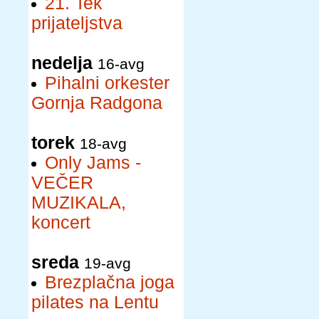
21. Tek
prijateljstva
nedelja
16-avg
Pihalni orkester
Gornja Radgona
torek
18-avg
Only Jams -
VEČER
MUZIKALA,
koncert
sreda
19-avg
Brezplačna joga
pilates na Lentu