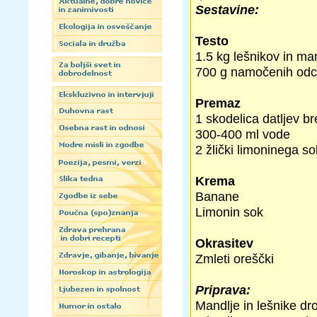
Sestavine:
Testo
1.5 kg lešnikov in man
700 g namočenih odce
Premaz
1 skodelica datljev b
300-400 ml vode
2 žlički limoninega s
Krema
Banane
Limonin sok
Okrasitev
Zmleti oreščki
Priprava:
Mandlje in lešnike d