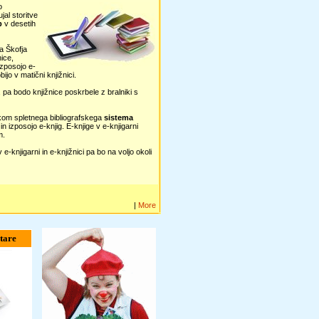
o
ujal storitve
b
v desetih
a Škofja
nice,
izposojo e-
ijo v matični knjižnici.
 pa bodo knjižnice poskrbele z bralniki s
ikom spletnega bibliografskega
sistema
 izposojo e-knjig. E-knjige v e-knjigarni
m.
knjigarni in e-knjižnici pa bo na voljo okoli
|
More
tare