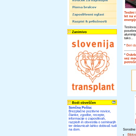
Teslini
let na 
energi
Teslova
posebn
Zanimivo
alumini
tako...
*
Beri da
*
Oskrb
vez me
potroš
Bodi obveščen
Sončna Pošta:
Brezplačne pozitivne novice,
članke, zgodbe, recepte,
informacije o zaposlitvah,
razpisih in obvestila o seminarjih
ter delavnicah lahko dobivaš tudi
na dom.
Sorodne
Biblos