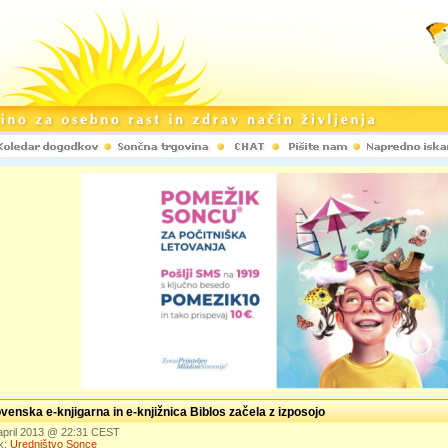
venska e-knjigarna in e-knjižnica Biblos začela z izposojo
 april 2013 @ 22:31 CEST
k:
Uredništvo Sonce