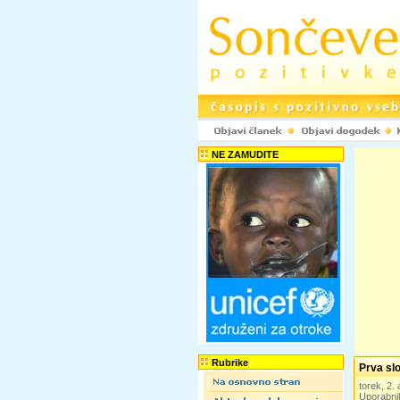
NE ZAMUDITE
Rubrike
Prva slo
torek, 2.
Uporabni