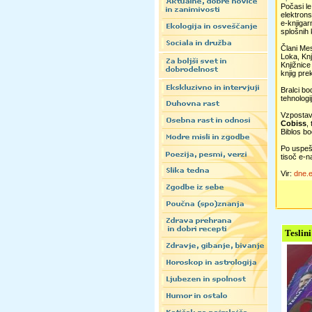
Počasi le
elektrons
e-knjigar
splošnih 
Člani Mes
Loka, Knj
Knjižnice
knjig pre
Bralci bo
tehnologi
Vzpostavi
Cobiss
,
Biblos bo
Po uspešn
tisoč e-n
Vir:
dne.
Teslini