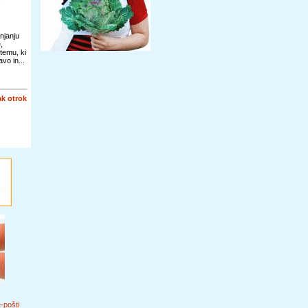
njanju
,
temu, ki
vo in...
k otrok
e-pošti