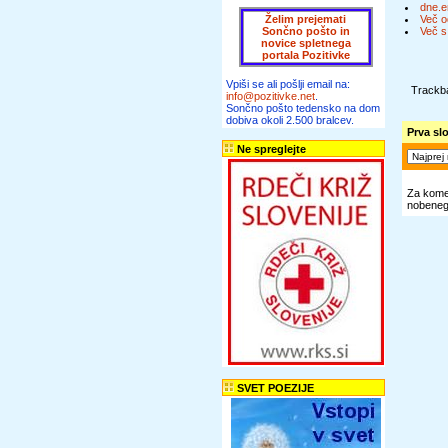
dne.e
Želim prejemati
Več o
Sončno pošto in
Več s
novice spletnega
portala Pozitivke
Vpiši se ali pošlji email na:
Trackba
info@pozitivke.net
.
Sončno pošto tedensko na dom
dobiva okoli 2.500 bralcev.
Prva sl
Ne spreglejte
Za komen
nobenega
SVET POEZIJE