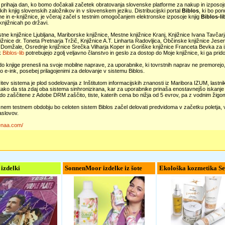
 prihaja dan, ko bomo dočakali začetek obratovanja slovenske platforme za nakup in izposoj
kih knjig slovenskih založnikov in v slovenskem jeziku. Distribucijski portal
Biblos
, ki bo pon
ne in e-knjižnice, je včeraj začel s testnim omogočanjem elektronske izposoje knjig
Biblos-li
knjižnicah po državi.
tne knjižnice Ljubljana, Mariborske knjižnice, Mestne knjižnice Kranj, Knjižnice Ivana Tavčarj
ižnice dr. Toneta Pretnarja Tržič, Knjižnice A.T. Linharta Radovljica, Občinske knjižnice Jese
 Domžale, Osrednje knjižnice Srečka Vilharja Koper in Goriške knjižnice Franceta Bevka za 
k
Biblos-lib
potrebujejo zgolj veljavno članstvo in geslo za dostop do Moje knjižnice, ki ga pridob
do knjige prenesli na svoje mobilne naprave, za uporabnike, ki tovrstnih naprav ne premorejo,
jo e-ink, posebej prilagojenimi za delovanje v sistemu Biblos.
tev sistema je plod sodelovanja z Inštitutom informacijskih znanosti iz Maribora IZUM, lastn
 tako da sta zdaj oba sistema sinhronizirana, kar za uporabnike prinaša enostavnejšo iskanje in
do zaščitene z Adobe DRM zaščito, tiste, katerih cena bo nižja od 5 evrov, pa z vodnim žigo
em testnem obdobju bo celoten sistem Biblos začel delovati predvidoma v začetku poletja, v e-
aslovov.
enaa.com/
 izdelki
SonnenMoor izdelke iz šote
Ekološka kozmetika Se