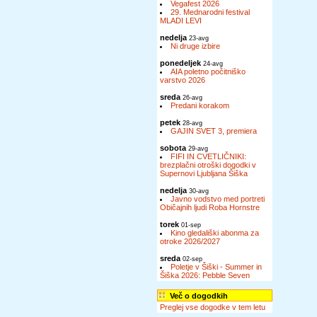
Vegafest 2026
29. Mednarodni festival
MLADI LEVI
nedelja
23-avg
Ni druge izbire
ponedeljek
24-avg
AIA poletno počitniško
varstvo 2026
sreda
26-avg
Predani korakom
petek
28-avg
GAJIN SVET 3, premiera
sobota
29-avg
FIFI IN CVETLIČNIKI:
brezplačni otroški dogodki v
Supernovi Ljubljana Šiška
nedelja
30-avg
Javno vodstvo med portreti
Običajnih ljudi Roba Hornstre
torek
01-sep
Kino gledališki abonma za
otroke 2026/2027
sreda
02-sep
Poletje v Šiški - Summer in
Šiška 2026: Pebble Seven
Več o dogodkih
Preglej vse dogodke v tem letu