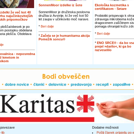
SonnenMoor izdelke iz šote
Ekološka kozmetika s
certifikatom - Setare
SonnenMoor je družinska poslovna
 izdelki že več kot 40
družba iz Avstrije, ki že več kot 50
Probiotiki prispevajo k ohra
vrhu najučinkovitejših
let zaupa v učinkovito moč narave.
zdravega mikrobioma kože
jskih pripomočkov
dragocenem zaščitnem sis
*
Beri dalje
pomaga ohranjati kožo zdra
 plošča/obesek je po
em postopku obdelana
*
Beri dalje
jasta plošča. Obdelava
*
Začela se je humanitarna akcija
Pomežik soncu®
*
ENO SRCE® - da bo vsa
lje
prejel »darilo«, ki ga bo
razveselilo
ovalnica - neposredna
d kmetom in
nikom
 povezave
Dodatne možnosti
-lib
Pošlji članek prijatelju po 