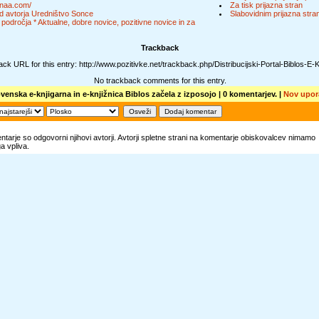
naa.com/
Za tisk prijazna stran
d avtorja Uredništvo Sonce
Slabovidnim prijazna stra
 področja * Aktualne, dobre novice, pozitivne novice in za
Trackback
ck URL for this entry: http://www.pozitivke.net/trackback.php/Distribucijski-Portal-Biblos-E-
No trackback comments for this entry.
ovenska e-knjigarna in e-knjižnica Biblos začela z izposojo
| 0 komentarjev. |
Nov upor
tarje so odgovorni njihovi avtorji. Avtorji spletne strani na komentarje obiskovalcev nimamo
 vpliva.