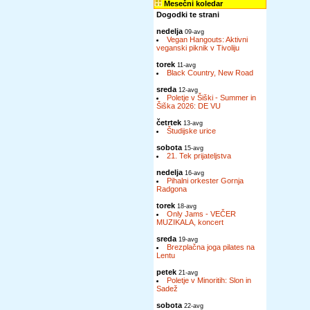
Mesečni koledar
Dogodki te strani
nedelja
09-avg
Vegan Hangouts: Aktivni
veganski piknik v Tivoliju
torek
11-avg
Black Country, New Road
sreda
12-avg
Poletje v Šiški - Summer in
Šiška 2026: DE VU
četrtek
13-avg
Študijske urice
sobota
15-avg
21. Tek prijateljstva
nedelja
16-avg
Pihalni orkester Gornja
Radgona
torek
18-avg
Only Jams - VEČER
MUZIKALA, koncert
sreda
19-avg
Brezplačna joga pilates na
Lentu
petek
21-avg
Poletje v Minoritih: Slon in
Sadež
sobota
22-avg