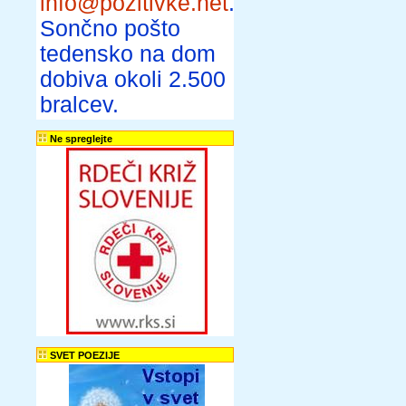
info@pozitivke.net
.
Sončno pošto
tedensko na dom
dobiva okoli 2.500
bralcev.
Ne spreglejte
SVET POEZIJE