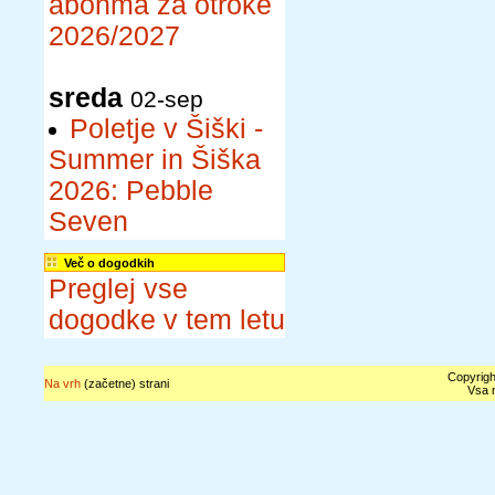
abonma za otroke
2026/2027
sreda
02-sep
Poletje v Šiški -
Summer in Šiška
2026: Pebble
Seven
Več o dogodkih
Preglej vse
dogodke v tem letu
Copyrigh
Na vrh
(začetne) strani
Vsa n