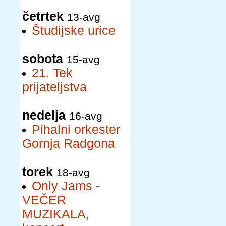
četrtek
13-avg
Študijske urice
sobota
15-avg
21. Tek
prijateljstva
nedelja
16-avg
Pihalni orkester
Gornja Radgona
torek
18-avg
Only Jams -
VEČER
MUZIKALA,