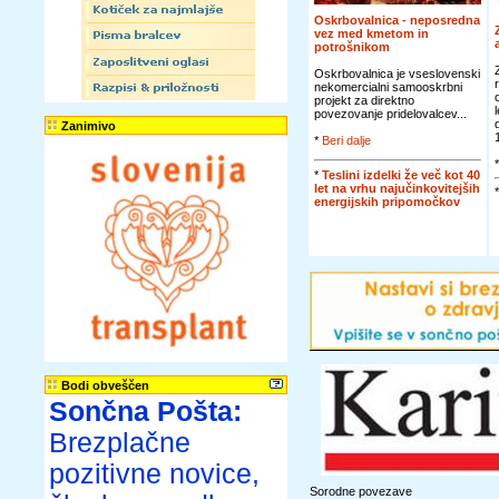
Oskrbovalnica - neposredna
vez med kmetom in
potrošnikom
Oskrbovalnica je vseslovenski
nekomercialni samooskrbni
projekt za direktno
povezovanje pridelovalcev...
Zanimivo
*
Beri dalje
*
Teslini izdelki že več kot 40
let na vrhu najučinkovitejših
energijskih pripomočkov
Bodi obveščen
Sončna Pošta:
Brezplačne
pozitivne novice,
Sorodne povezave