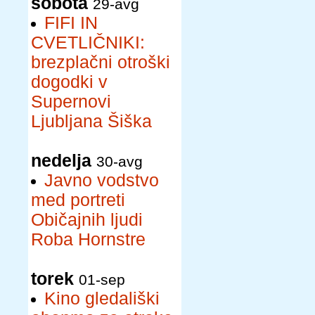
sobota
29-avg
FIFI IN
CVETLIČNIKI:
brezplačni otroški
dogodki v
Supernovi
Ljubljana Šiška
nedelja
30-avg
Javno vodstvo
med portreti
Običajnih ljudi
Roba Hornstre
torek
01-sep
Kino gledališki