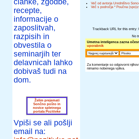
članke, zgodbe,
Več od avtorja Uredništvo Sonc
Več s področja * Poučna (spo)z
recepte,
informacije o
zaposlitvah,
Trackback URL for this entry:
razpisih in
No t
Umetna inteligenca zazna očesn
obvestila o
uporabnik
seminarjih ter
delavnicah lahko
Za komentarje so odgovorni njihovi 
nimamo nobenega vpliva.
dobivaš tudi na
dom.
Želim prejemati
Sončno pošto in
novice spletnega
portala Pozitivke
Vpiši se ali pošlji
email na: