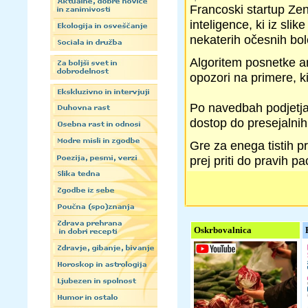
Francoski startup Zen
inteligence, ki iz sl
nekaterih očesnih bol
Algoritem posnetke an
opozori na primere, k
Po navedbah podjetja 
dostop do presejalnih
Gre za enega tistih
prej priti do pravih pa
Oskrbovalnica