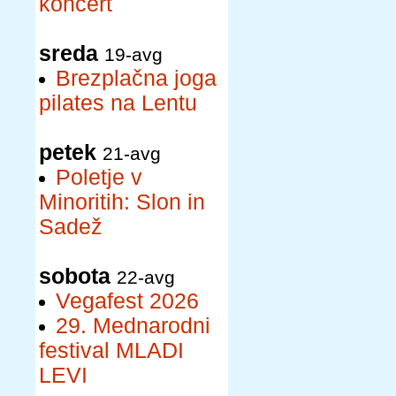
koncert
sreda
19-avg
Brezplačna joga
pilates na Lentu
petek
21-avg
Poletje v
Minoritih: Slon in
Sadež
sobota
22-avg
Vegafest 2026
29. Mednarodni
festival MLADI
LEVI