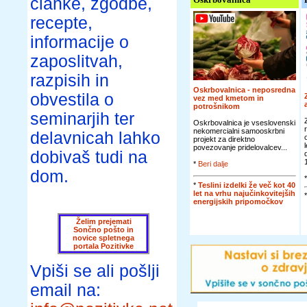
članke, zgodbe,
recepte,
informacije o
zaposlitvah,
razpisih in
Oskrbovalnica - neposredna
obvestila o
vez med kmetom in
potrošnikom
seminarjih ter
Oskrbovalnica je vseslovenski
nekomercialni samooskrbni
delavnicah lahko
projekt za direktno
povezovanje pridelovalcev...
dobivaš tudi na
*
Beri dalje
dom.
*
Teslini izdelki že več kot 40
let na vrhu najučinkovitejših
energijskih pripomočkov
Želim prejemati
Sončno pošto in
novice spletnega
portala Pozitivke
Vpiši se ali pošlji
email na: