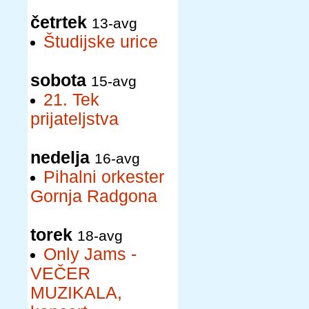
četrtek
13-avg
Študijske urice
sobota
15-avg
21. Tek
prijateljstva
nedelja
16-avg
Pihalni orkester
Gornja Radgona
torek
18-avg
Only Jams -
VEČER
MUZIKALA,