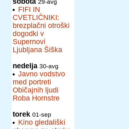
sobota
29-avg
FIFI IN
CVETLIČNIKI:
brezplačni otroški
dogodki v
Supernovi
Ljubljana Šiška
nedelja
30-avg
Javno vodstvo
med portreti
Običajnih ljudi
Roba Hornstre
torek
01-sep
Kino gledališki