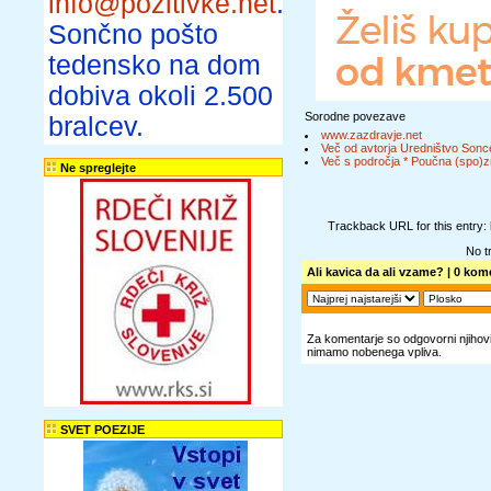
info@pozitivke.net
.
Sončno pošto
tedensko na dom
dobiva okoli 2.500
Sorodne povezave
bralcev.
www.zazdravje.net
Več od avtorja Uredništvo Sonc
Več s področja * Poučna (spo)z
Ne spreglejte
Trackback URL for this entry:
No t
Ali kavica da ali vzame?
| 0 kome
Za komentarje so odgovorni njihovi 
nimamo nobenega vpliva.
SVET POEZIJE