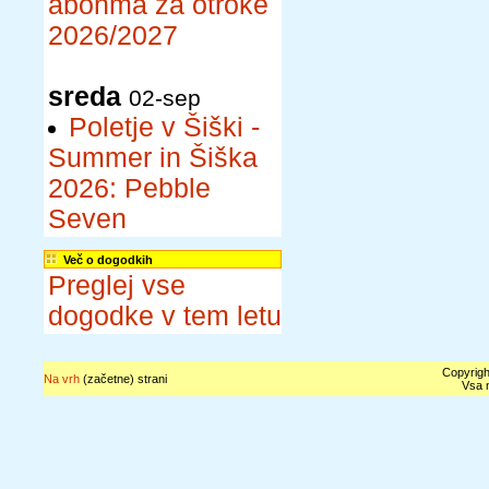
abonma za otroke
2026/2027
sreda
02-sep
Poletje v Šiški -
Summer in Šiška
2026: Pebble
Seven
Več o dogodkih
Preglej vse
dogodke v tem letu
Copyrigh
Na vrh
(začetne) strani
Vsa n