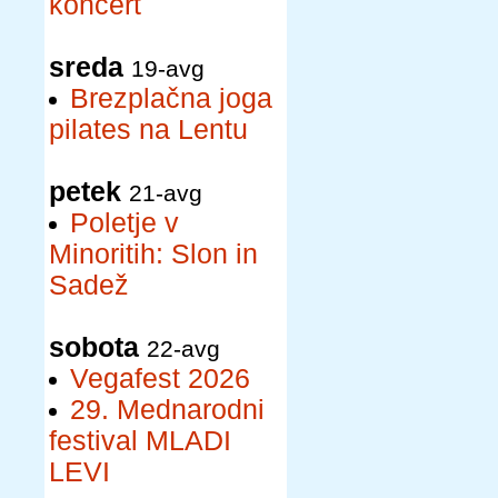
koncert
sreda
19-avg
Brezplačna joga
pilates na Lentu
petek
21-avg
Poletje v
Minoritih: Slon in
Sadež
sobota
22-avg
Vegafest 2026
29. Mednarodni
festival MLADI
LEVI