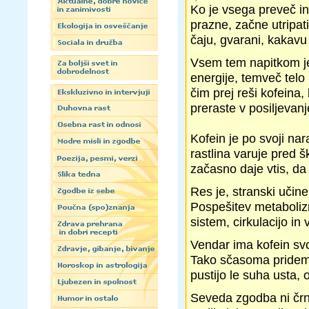
Ko je vsega preveč in
prazne, začne utripa
čaju, gvarani, kakavu a
Vsem tem napitkom je
energije, temveč telo
čim prej reši kofeina,
preraste v posiljevanje
Kofein je po svoji nar
rastlina varuje pred š
začasno daje vtis, da
Res je, stranski učine
Pospešitev metabolizm
sistem, cirkulacijo in 
Vendar ima kofein sv
Tako sčasoma pridemo
pustijo le suha usta, 
Seveda zgodba ni črno