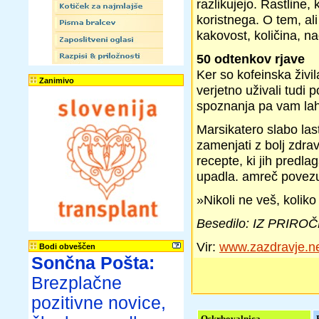
razlikujejo. Rastline, 
koristnega. O tem, ali
kakovost, količina, na
50 odtenkov rjave
Ker so kofeinska živi
Zanimivo
verjetno uživali tudi 
spoznanja pa vam lahk
Marsikatero slabo las
zamenjati z bolj zdra
recepte, ki jih predl
upadla. amreč povezu
»Nikoli ne veš, koliko
Besedilo: IZ PRI
Vir:
www.zazdravje.n
Bodi obveščen
Sončna Pošta:
Brezplačne
pozitivne novice,
Oskrbovalnica