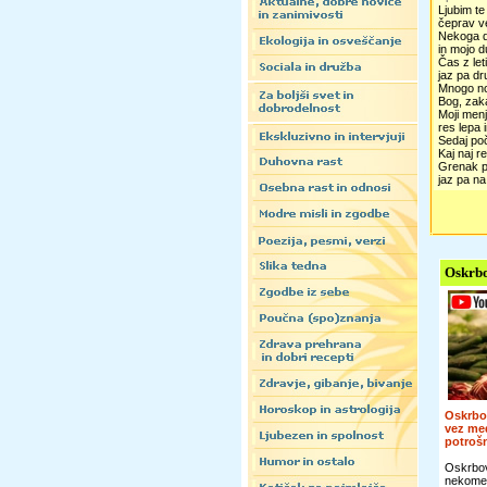
Ljubim te
čeprav ve
Nekoga d
in mojo d
Čas z leti
jaz pa dr
Mnogo no
Bog, zak
Moji menja
res lepa 
Sedaj po
Kaj naj 
Grenak pr
jaz pa na
Oskrbo
Oskrbo
vez me
potroš
Oskrbov
nekomer