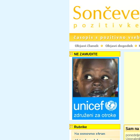
NE ZAMUDITE
Rubrike
Sam na 
ponedelj
Uporabni