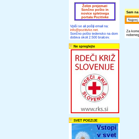
Želim prejemati
Sončno pošto in
Sam na
novice spletnega
portala Pozitivke
Vpiši se ali pošlji email na:
info@pozitivke.net
.
Za komen
Sončno pošto tedensko na dom
nobenega
dobiva okoli 2.500 bralcev.
Ne spreglejte
SVET POEZIJE