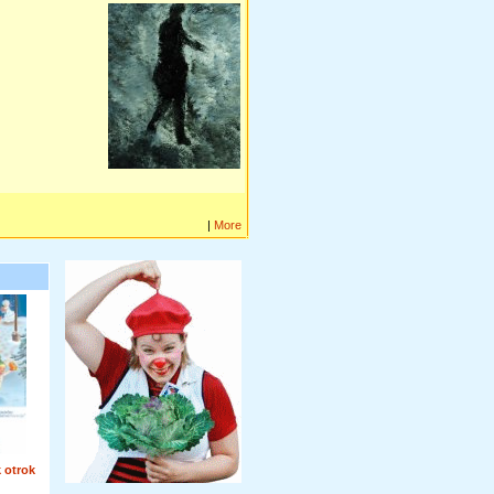
|
More
 otrok