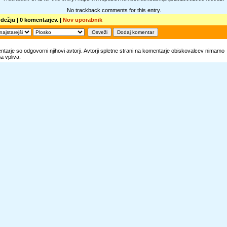
No trackback comments for this entry.
 dežju
| 0 komentarjev. |
Nov uporabnik
tarje so odgovorni njihovi avtorji. Avtorji spletne strani na komentarje obiskovalcev nimamo
 vpliva.