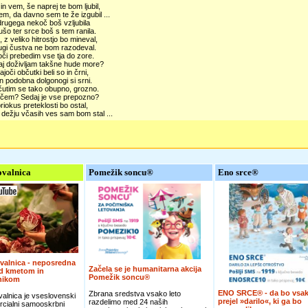
 in vem, še naprej te bom ljubil,
m, da davno sem te že izgubil ...
rugega nekoč boš vzljubila
ušo ter srce boš s tem ranila.
, z veliko hitrostjo bo mineval,
ugi čustva ne bom razodeval.
či prebedim vse tja do zore.
aj doživljam takšne hude more?
joči občutki beli so in črni,
in podobna dolgonogi si srni.
čutim se tako obupno, grozno.
rečem? Sedaj je vse prepozno?
iokus preteklosti bo ostal,
 dežju včasih ves sam bom stal ...
valnica
Pomežik soncu®
Eno srce®
valnica - neposredna
Začela se je humanitarna akcija
d kmetom in
Pomežik soncu®
nikom
ENO SRCE® - da bo vsak
Zbrana sredstva vsako leto
alnica je vseslovenski
prejel »darilo«, ki ga bo
razdelimo med 24 naših
cialni samooskrbni