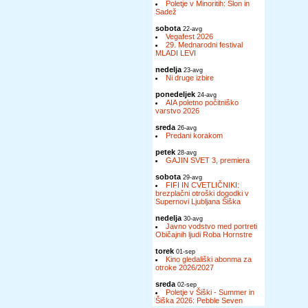
Poletje v Minoritih: Slon in
Sadež
sobota
22-avg
Vegafest 2026
29. Mednarodni festival
MLADI LEVI
nedelja
23-avg
Ni druge izbire
ponedeljek
24-avg
AIA poletno počitniško
varstvo 2026
sreda
26-avg
Predani korakom
petek
28-avg
GAJIN SVET 3, premiera
sobota
29-avg
FIFI IN CVETLIČNIKI:
brezplačni otroški dogodki v
Supernovi Ljubljana Šiška
nedelja
30-avg
Javno vodstvo med portreti
Običajnih ljudi Roba Hornstre
torek
01-sep
Kino gledališki abonma za
otroke 2026/2027
sreda
02-sep
Poletje v Šiški - Summer in
Šiška 2026: Pebble Seven