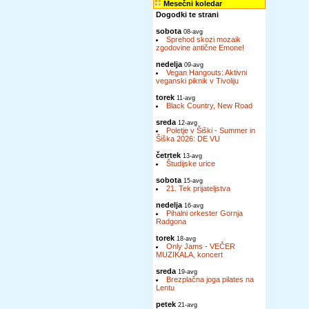
Mesečni koledar
Dogodki te strani
sobota
08-avg
Sprehod skozi mozaik
zgodovine antične Emone!
nedelja
09-avg
Vegan Hangouts: Aktivni
veganski piknik v Tivoliju
torek
11-avg
Black Country, New Road
sreda
12-avg
Poletje v Šiški - Summer in
Šiška 2026: DE VU
četrtek
13-avg
Študijske urice
sobota
15-avg
21. Tek prijateljstva
nedelja
16-avg
Pihalni orkester Gornja
Radgona
torek
18-avg
Only Jams - VEČER
MUZIKALA, koncert
sreda
19-avg
Brezplačna joga pilates na
Lentu
petek
21-avg