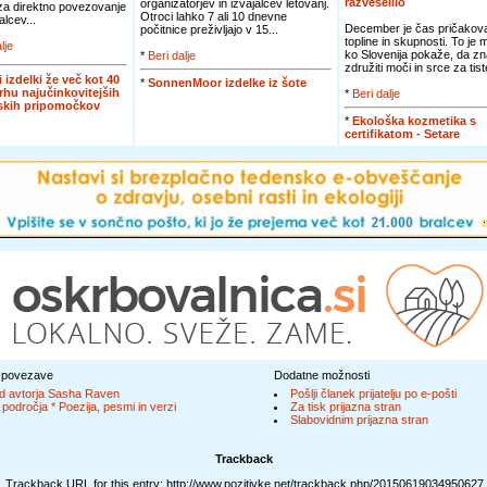
razveselilo
organizatorjev in izvajalcev letovanj.
 za direktno povezovanje
Otroci lahko 7 ali 10 dnevne
alcev...
December je čas pričakova
počitnice preživljajo v 15...
topline in skupnosti. To je
lje
ko Slovenija pokaže, da zn
*
Beri dalje
združiti moči in srce za tiste
i izdelki že več kot 40
*
SonnenMoor izdelke iz šote
vrhu najučinkovitejših
*
Beri dalje
jskih pripomočkov
*
Ekološka kozmetika s
certifikatom - Setare
 povezave
Dodatne možnosti
d avtorja Sasha Raven
Pošlji članek prijatelju po e-pošti
 področja * Poezija, pesmi in verzi
Za tisk prijazna stran
Slabovidnim prijazna stran
Trackback
Trackback URL for this entry: http://www.pozitivke.net/trackback.php/20150619034950627