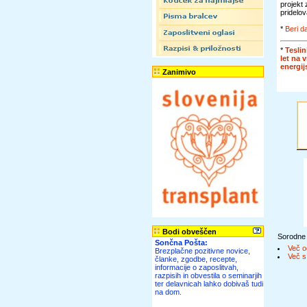
projekt
pridelov
*
Beri da
*
Teslin
let na 
energi
Zanimivo
Bodi obveščen
Sorodne
Sončna Pošta:
Več o
Brezplačne pozitivne novice,
Več s
članke, zgodbe, recepte,
informacije o zaposlitvah,
razpisih in obvestila o seminarjih
ter delavnicah lahko dobivaš tudi
na dom.