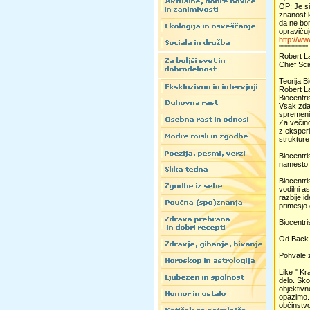
OP: Je si
znanost k
da ne bom
opraviču
http://w
'''''''''''''''''''''
Robert L
Chief Sci
Teorija B
Robert L
Biocentr
Vsak zdaj
spremenil
Za večino
z eksperi
strukture
Biocentri
namesto o
Biocentri
vodilni a
razbije i
primesjo 
Biocentri
Od Back
Pohvale z
Like " Kr
delo. Sko
objektivn
opazimo. 
občinstvo