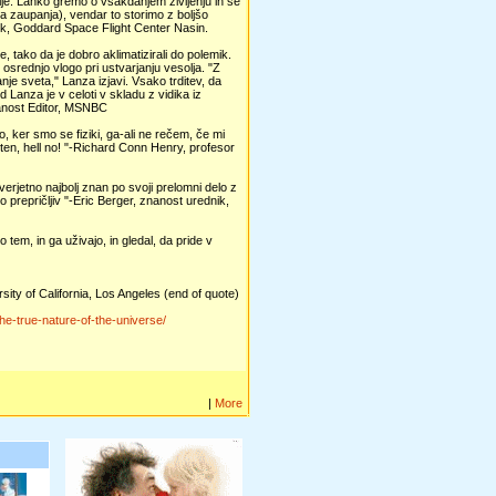
je. Lahko gremo o vsakdanjem življenju in še
nja zaupanja), vendar to storimo z boljšo
k, Goddard Space Flight Center Nasin.
e, tako da je dobro aklimatizirali do polemik.
osrednjo vlogo pri ustvarjanju vesolja. "Z
e sveta," Lanza izjavi. Vsako trditev, da
d Lanza je v celoti v skladu z vidika iz
nanost Editor, MSNBC
o, ker smo se fiziki, ga-ali ne rečem, če mi
ten, hell no! "-Richard Conn Henry, profesor
 verjetno najbolj znan po svoji prelomni delo z
o prepričljiv "-Eric Berger, znanost urednik,
tem, in ga uživajo, in gledal, da pride v
rsity of California, Los Angeles (end of quote)
e-true-nature-of-the-universe/
|
More