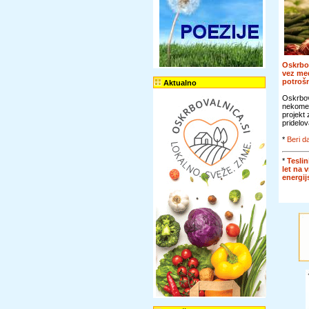
Oskrbo
vez me
potroš
Aktualno
Oskrbov
nekomer
projekt
pridelov
*
Beri da
*
Teslin
let na 
energi