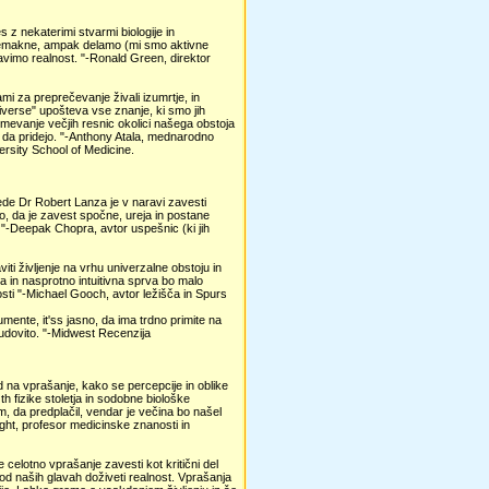
es z nekaterimi stvarmi biologije in
premakne, ampak delamo (mi smo aktivne
ravimo realnost. "-Ronald Green, direktor
i za preprečevanje živali izumrtje, in
verse" upošteva vse znanje, ki smo jih
azumevanje večjih resnic okolici našega obstoja
, da pridejo. "-Anthony Atala, mednarodno
rsity School of Medicine.
lede Dr Robert Lanza je v naravi zavesti
vijo, da je zavest spočne, ureja in postane
j. "-Deepak Chopra, avtor uspešnic (ki jih
iti življenje na vrhu univerzalne obstoju in
na in nasprotno intuitivna sprva bo malo
sti "-Michael Gooch, avtor ležišča in Spurs
umente, it'ss jasno, da ima trdno primite na
 čudovito. "-Midwest Recenzija
ed na vprašanje, kako se percepcije in oblike
h fizike stoletja in sodobne biološke
m, da predplačil, vendar je večina bo našel
aght, profesor medicinske znanosti in
e celotno vprašanje zavesti kot kritični del
 od naših glavah doživeti realnost. Vprašanja