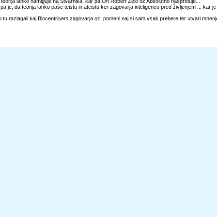
teorija lahko namiguje na Stvarnika, kar pa On Robert Zelo oz Absolutno nasprotuje...
pa je, da teorija lahko paše teistu in ateistu ker zagovarja inteligenco pred življenjem ... kar je
tu razlagali kaj Biocentrisem zagovarja oz. pomeni naj si sam vsak prebere ter utvari mnenj