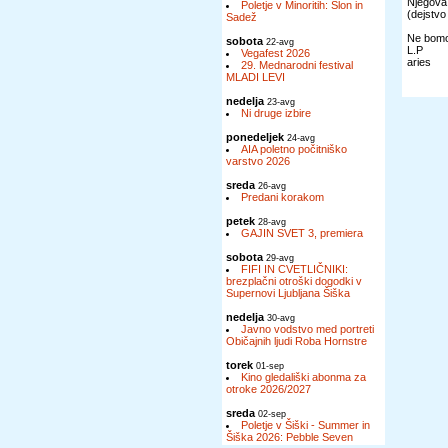
Njegova 
Poletje v Minoritih: Slon in
(dejstvo 
Sadež
Ne bomo 
sobota
22-avg
L.P
Vegafest 2026
aries
29. Mednarodni festival
MLADI LEVI
nedelja
23-avg
Ni druge izbire
ponedeljek
24-avg
AIA poletno počitniško
varstvo 2026
sreda
26-avg
Predani korakom
petek
28-avg
GAJIN SVET 3, premiera
sobota
29-avg
FIFI IN CVETLIČNIKI:
brezplačni otroški dogodki v
Supernovi Ljubljana Šiška
nedelja
30-avg
Javno vodstvo med portreti
Običajnih ljudi Roba Hornstre
torek
01-sep
Kino gledališki abonma za
otroke 2026/2027
sreda
02-sep
Poletje v Šiški - Summer in
Šiška 2026: Pebble Seven