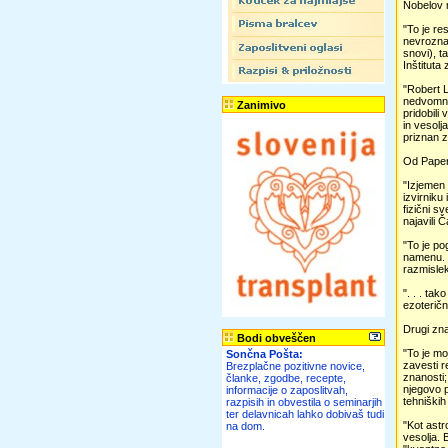
Nobelov n
"To je re
nevrozna
snovi), t
Inštituta
"Robert L
nedvomno 
Zanimivo
pridobili
in vesolj
priznan z
Od Pape
"Izjemen 
izvirniku
fizični s
najavili 
"To je po
namenu. T
razmislek
". . . ta
ezoteričn
Drugi zna
Bodi obveščen
"To je mo
Sončna Pošta:
zavesti r
Brezplačne pozitivne novice,
znanosti;
članke, zgodbe, recepte,
njegovo p
informacije o zaposlitvah,
tehniških
razpisih in obvestila o seminarjih
ter delavnicah lahko dobivaš tudi
"Kot astr
na dom.
vesolja. 