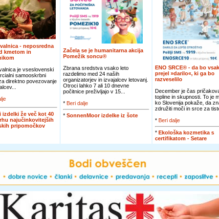
valnica - neposredna
Začela se je humanitarna akcija
d kmetom in
Pomežik soncu®
nikom
ENO SRCE® - da bo vsak
Zbrana sredstva vsako leto
alnica je vseslovenski
prejel »darilo«, ki ga bo
razdelimo med 24 naših
cialni samooskrbni
razveselilo
organizatorjev in izvajalcev letovanj.
 za direktno povezovanje
Otroci lahko 7 ali 10 dnevne
alcev...
December je čas pričakova
počitnice preživljajo v 15...
topline in skupnosti. To je
lje
ko Slovenija pokaže, da zn
*
Beri dalje
združiti moči in srce za tiste
i izdelki že več kot 40
*
SonnenMoor izdelke iz šote
vrhu najučinkovitejših
*
Beri dalje
jskih pripomočkov
*
Ekološka kozmetika s
certifikatom - Setare