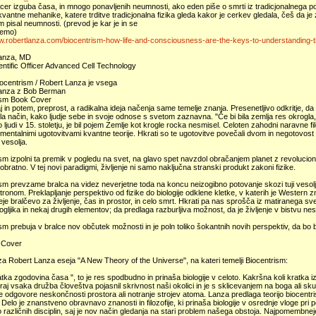
cer izguba časa, in mnogo ponavljenih neumnosti, ako eden piše o smrti iz tradicjonalnega 
vantne mehanike, katere trditve tradicjonalna fizika gleda kakor je cerkev gledala, češ da je z
 pisal neumnosti. (prevod je kar je in se
jemo)
ww.robertlanza.com/biocentrism-how-life-and-consciousness-are-the-keys-to-understanding-th
anza, MD
entific Officer Advanced Cell Technology
iocentrism / Robert Lanza je vsega
anza z Bob Berman
ism Book Cover
 in potem, preprost, a radikalna ideja načenja same temelje znanja. Presenetljivo odkritje, da sv
a način, kako ljudje sebe in svoje odnose s svetom zaznavna. "Če bi bila zemlja res okrogla," j
 ljudi v 15. stoletju, je bil pojem Zemlje kot krogle rocka nesmisel. Celoten zahodni naravne fil
mentalnimi ugotovitvami kvantne teorije. Hkrati so te ugotovitve povečali dvom in negotovost g
 vesolja.
sm izpolni ta premik v pogledu na svet, na glavo spet navzdol obračanjem planet z revolucio
bratno. V tej novi paradigmi, življenje ni samo naključna stranski produkt zakoni fizike.
sm prevzame bralca na videz neverjetne toda na koncu neizogibno potovanje skozi tuji vesolje-
stronom. Preklapljanje perspektivo od fizike do biologije odklene kletke, v katerih je Western
deje bralčevo za življenje, čas in prostor, in celo smrt. Hkrati pa nas sprošča iz matiranega sve
ogljika in nekaj drugih elementov; da predlaga razburljiva možnost, da je življenje v bistvu ne
sm prebuja v bralce nov občutek možnosti in je poln toliko šokantnih novih perspektiv, da bo br
 Cover
a Robert Lanza eseja "A New Theory of the Universe", na kateri temelji Biocentrism:
atka zgodovina časa ", to je res spodbudno in prinaša biologije v celoto. Kakršna koli kratka 
raj vsaka družba človeštva pojasnil skrivnost naši okolici in je s sklicevanjem na boga ali sku
e odgovore neskončnosti prostora ali notranje strojev atoma. Lanza predlaga teorijo biocentri
Delo je znanstveno obravnavo znanosti in filozofije, ki prinaša biologije v osrednje vloge pri 
 različnih disciplin, saj je nov način gledanja na stari problem našega obstoja. Najpomembnej