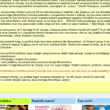
 čudaštev" imajo mesto v makroskopskem svetu. Čas in prostor narediti odvisno od percepci
udirati fizično vesolje, kot da obstaja kot objektivne realnosti (zaradi verjetnosti lahko ta stop
nostjo osnovnega biološke komponente, zahvaljujoč dr . Lanza. "-David Thompson, astrofizi
 raziskovalec Robert Lanza je bil na meji kloniranja in matičnih celic študij za več kot desetletj
ova knjiga Biocentrism ustvarja polemiko o drugačnem ravnini s trditvijo, da ima naša zavest 
prostor in čas kot fizične stvari, znanost pobere popolnoma napačno izhodišče za razumevanj
n čas nista hladno, trdo, fizične stvari, je za dvig obrvi. . .DRUGE Fiziki poudarjajo, da je pogle
ehanike, ki jo ima opazovalec veliko vlogo pri tem, kako se opazi realnost. "-Alan Boyle, z
aj Lanza pravi, da v tej knjigi ni nič novega. Zakaj pa potem Robert morali reči sploh? To je zat
o mi je šepetal, in v zasebnem besno zardela kot smo usta besed. Res je, da; politično korek
 astronomije, Johns Hopkins University
olj zanimivih knjig, ki prečka mojo mizo letos poleti je bilo Biocentrism , dr Robert Lanza, ki je
 celicami napisal. Knjiga je out-in-out izziv sodobne fizike. Našel sem napad na fiziki, da je zel
Chronicle
 sem preživel pošteno časa zadnjih nekaj mesecev delaš malo pisanje, branje in razmišljanje o 
redotočenost,
 šel globlje v mojem Zen praksi
z sem približno na pol poti skozi ponovno branje Biocentrism,
ovitev o knjigi Biocentrism je: Sranje, to je res super knjiga! -Ralph Levinson, profesor, Unive
ww.robertlanza.com/biocentrism-how-life-and-consciousness-are-the-keys-to-understanding-th
osebno mnenje, na podlagi logike kvantna mehanike je, da NE mores umreti če tudi želiš .
 v večnih oklepih zakona, da je energija Neuničjiva. (aries)
valnica
Pomežik soncu®
Eno srce®