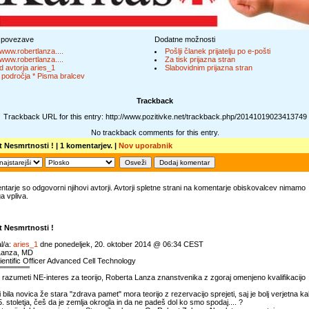
 povezave
Dodatne možnosti
/www.robertlanza....
Pošlji članek prijatelju po e-pošti
/www.robertlanza....
Za tisk prijazna stran
d avtorja aries_1
Slabovidnim prijazna stran
 področja * Pisma bralcev
Trackback
Trackback URL for this entry: http://www.pozitivke.net/trackback.php/20141019023413749
No trackback comments for this entry.
 Nesmrtnosti !
| 1 komentarjev. |
Nov uporabnik
tarje so odgovorni njihovi avtorji. Avtorji spletne strani na komentarje obiskovalcev nimamo
 vpliva.
 Nesmrtnosti !
l/a:
aries_1
dne ponedeljek, 20. oktober 2014 @ 06:34 CEST
Lanza, MD
ientific Officer Advanced Cell Technology
''''''''''''''''''''''
 razumeti NE-interes za teorijo, Roberta Lanza znanstvenika z zgoraj omenjeno kvalifikacijo
i bila novica že stara "zdrava pamet" mora teorijo z rezervacijo sprejeti, saj je bolj verjetna k
15. stoletja, češ da je zemlja okrogla in da ne padeš dol ko smo spodaj.... ?