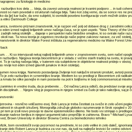
agrajenec za fiziologijo in medicino
s razburljivo kos dela .... Ideja, da zavest ustvarja realnost je kvantni podporo ... in tudi coher
nosti so nam povedali o strukturah našega bitja. Tako kot zdaj vemo, da se sonce res ne 
ako da [je] kar kaže, da smo subjekti, ki osmisliti posebno konfiguracijo vseh možnih izidov p
 za etiko Dartmouth College
anza, svetovno priznani znanstvenik, ki je razpon več polj od dobave drog z zarodnimi celicam
eden izmed najbolj briljantnih umov našega časa, se je spet uspelo. "New Theory of the Uni
 v zadnjih nekaj stoletjih ... dajanje v perspektivi naše biološke omejitve, ki so ovirale naše r
a okoli nas. Ta nova teorija je zagotovo revolucijo naše pojme zakonov narave, za več stoletij
nanstvenik in direktor Wake Forest inštituta za regenerativno medicino na Wake Forest Unive
rback
um. . . Ki so intervjuvali nekaj najbolj briljantnih umov v znanstvenem svetu, sem našel vpog
 in razburljivo. Njegova teorija biocentrism je v skladu z večino starih tradicij na svetu, ki pra
vet. To je razlog našega bitja, v katerem sta subjektivne in objektivne realnosti pridejo v obsto
Čas revije kot eden izmed glavnih junakov in ikon stoletja).
gumen nova knjiga. Namesto postavljanja življenje kot naključni stranski produkt, avtorji postav
o je zelo razburljivo in vznemirljivo branje. Medtem ko so predlogi iz Biocentrism zdi radikal
a kmalu bo slike jasnejše in nam postavite na poti k boljšemu in bolj commonsensical miselno
ko zanimivo in vredno truda, da jo preberete. . . Od načina Lanza odloči, da predstavi svoje arg
ih disciplinah. . . Njegov slog je pogovorna in njegov smisel za čudo je tako nalezljiva, saj je
nstveniki
jstrovina - resnično veličastno esej. Bob Lanza je treba čestitati za sveže in zelo učeni pogl
ealnosti in skupnih izkušenj. Monografija združuje globoko razumevanje in širok vpogled v 20 t
 pri tem je izsili novo presojo te davne epistemološko dilemo. Ne bodo vsi strinjajo s predlogo
isanje nadvse berljiva in njegovi argumenti tako prepričljiv in zahtevna. Bravo "-Michael Lys
 ved, Brown University in direktor Browna Centra za biomedicinsko tehniko
ofizik, bom osredotočil svojo pozornost na predmete, ki so zelo velike in zelo daleč, ignoriranj
Branje delo Robert Lanza je budnica za vse nas, da tudi na najlepše lestvici še vedno odvisni