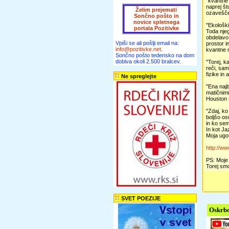
"kvantne
naprej št
Želim prejemati
ozavešče
Sončno pošto in
novice spletnega
"Ekološki
portala Pozitivke
Toda njeg
obdelavo 
Vpiši se ali pošlji email na:
prostor i
info@pozitivke.net
.
kvantne m
Sončno pošto tedensko na dom
dobiva okoli 2.500 bralcev.
"Torej, k
reči, sam
fizike in
Ne spreglejte
"Ena najb
matičnimi
Houston 
"Zdaj, ko
boljšo os
in ko sem
In kot Ja
Moja ugot
http://w
PS: Moje 
Torej smo
SVET POEZIJE
Oskrbo