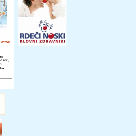
 otrok
nj,
 mesec,
a
...