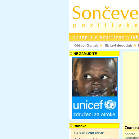
NE ZAMUDITE
Rubrike
Znanost
nedelja,
Uporabni