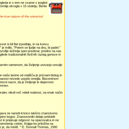
pogleda in s tem ne vzame v pogled
emlja okrogla v 15 stoletju. Berite
e-true-nature-of-the-universe/
et ni bil flat izpodbija, in na koncu
e trdilo, "Potem se ljudje na dnu, bi padel."
ozofije doživlja spet preobrat, prisilno na nas
lede tradicionalnih fizičnih razlag geneze in
narnim namenom, da življenje ustvarja vesolje
naše lastne od stališča je priznani biolog in
 znanost nevede uspelo omejila. Biocentrism
tovni nazor, da je življenje le dejavnost
smrten.
alec nikoli več videli realnost, na enak način
izjava ne naredi krivico takšno znanstveno
pino bogov. Znanstveniki delajo pridobiti
st ki pripisuje odgovor na opazovalca in ne
poenotenju celoto. Knjiga bo pritožba na
e je, da misliš. "-E. Donnall Thomas, 1990