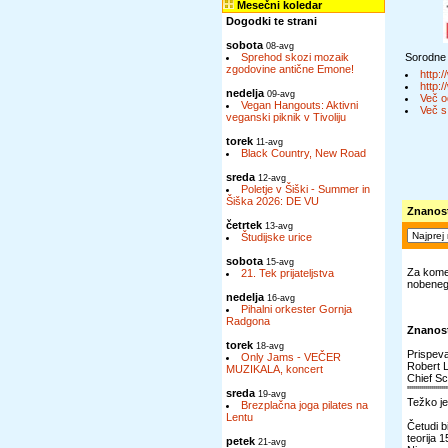
Mesečni koledar
Dogodki te strani
sobota
08-avg
Sprehod skozi mozaik
Sorodne
zgodovine antične Emone!
http:/
http:/
nedelja
09-avg
Več o
Vegan Hangouts: Aktivni
Več s
veganski piknik v Tivoliju
torek
11-avg
Black Country, New Road
sreda
12-avg
Poletje v Šiški - Summer in
Šiška 2026: DE VU
Znanost
četrtek
13-avg
Študijske urice
sobota
15-avg
Za komen
21. Tek prijateljstva
nobenega
nedelja
16-avg
Pihalni orkester Gornja
Radgona
Znanost
torek
18-avg
Prispeva
Only Jams - VEČER
Robert 
MUZIKALA, koncert
Chief Sc
''''''''''''''''''''
sreda
19-avg
Težko je
Brezplačna joga pilates na
Lentu
Četudi b
teorija 
petek
21-avg