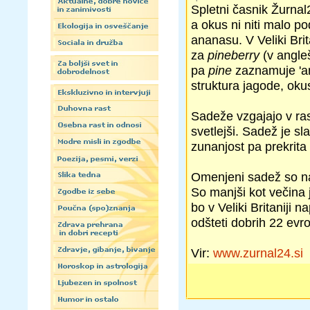
Spletni časnik Žurnal
a okus ni niti malo p
ananasu. V Veliki Brit
za
pineberry
(v angle
pa
pine
zaznamuje 'an
struktura jagode, oku
Sadeže vzgajajo v ras
svetlejši. Sadež je s
zunanjost pa prekrita
Omenjeni sadež so naš
So manjši kot večina 
bo v Veliki Britaniji 
odšteti dobrih 22 evro
Vir:
www.zurnal24.si