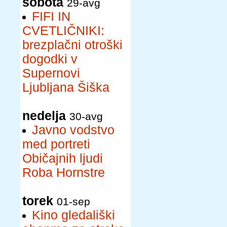
sobota
29-avg
FIFI IN
CVETLIČNIKI:
brezplačni otroški
dogodki v
Supernovi
Ljubljana Šiška
nedelja
30-avg
Javno vodstvo
med portreti
Običajnih ljudi
Roba Hornstre
torek
01-sep
Kino gledališki