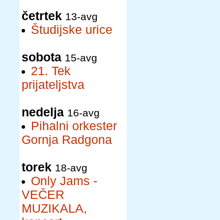
četrtek
13-avg
Študijske urice
sobota
15-avg
21. Tek
prijateljstva
nedelja
16-avg
Pihalni orkester
Gornja Radgona
torek
18-avg
Only Jams -
VEČER
MUZIKALA,