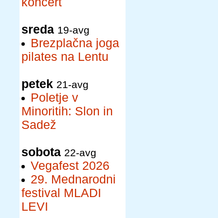
koncert
sreda
19-avg
Brezplačna joga
pilates na Lentu
petek
21-avg
Poletje v
Minoritih: Slon in
Sadež
sobota
22-avg
Vegafest 2026
29. Mednarodni
festival MLADI
LEVI