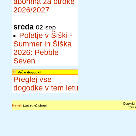
abonma za otroke
2026/2027
sreda
02-sep
Poletje v Šiški -
Summer in Šiška
2026: Pebble
Seven
Več o dogodkih
Preglej vse
dogodke v tem letu
Copyrigh
Na vrh
(začetne) strani
Vsa n