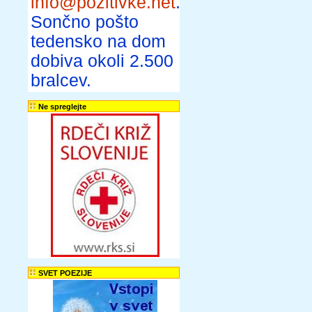
info@pozitivke.net
.
Sončno pošto
tedensko na dom
dobiva okoli 2.500
bralcev.
Ne spreglejte
SVET POEZIJE