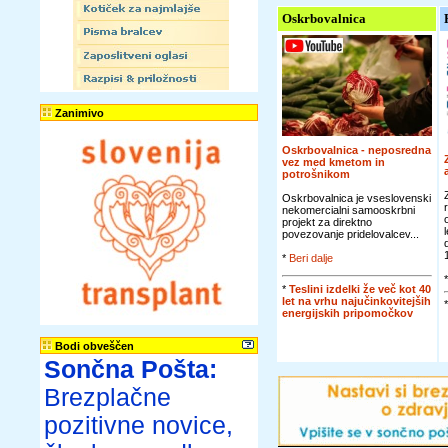
Oskrbovalnica
Zanimivo
Oskrbovalnica - neposredna
vez med kmetom in
potrošnikom
Oskrbovalnica je vseslovenski
nekomercialni samooskrbni
projekt za direktno
povezovanje pridelovalcev...
*
Beri dalje
*
Teslini izdelki že več kot 40
let na vrhu najučinkovitejših
energijskih pripomočkov
Bodi obveščen
Sončna Pošta:
Brezplačne
pozitivne novice,