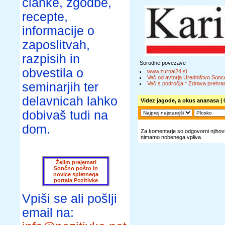
članke, zgodbe,
recepte,
informacije o
zaposlitvah,
razpisih in
Sorodne povezave
obvestila o
www.zurnal24.si
Več od avtorja Uredništvo Sonc
seminarjih ter
Več s področja * Zdrava prehran
delavnicah lahko
Videz jagode, a okus ananasa
| 
dobivaš tudi na
dom.
Za komentarje so odgovorni njihovi 
nimamo nobenega vpliva.
Želim prejemati
Sončno pošto in
novice spletnega
portala Pozitivke
Vpiši se ali pošlji
email na: