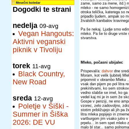
Mesečni koledar
zame, samo za mene, itd.) m
Dogodki te strani
mleko - ne samo homogenizir
otroka telička, katerega so 
pripadlo ljudem, ampak so mo
živalskih kanibalov kravinega
nedelja
09-avg
Pa še nekaj. Ljudje smo edin
Vegan Hangouts:
mleko. Pa še to druge vrste 
stvarstva.
Aktivni veganski
piknik v Tivoliju
Mleko, počasni ubijalec
torek
11-avg
Prispeval/a:
dahvor
dne sred
Black Country,
Moram, kot velik ljubitelj Mle
pripomnit v obrambo Mleku ... 
New Road
vsak dan pijem po pol litra r
prekinitvami, ko sem strokov
vedno slabše se imel, ko ga 
sreda
vedel kaj mi je in sem že sko
12-avg
Gospe v penziji, ne eno ampa
Poletje v Šiški -
vzorec, zelo zadovoljno, zdr
stotim približujejo ali jih pa
Summer in Šiška
litra mleka popijejo in zmerne 
vartburgom jim vsako jutro v
2026: DE VU
prpelu... in sem spet mleko z
malo bl star... samo polnomas