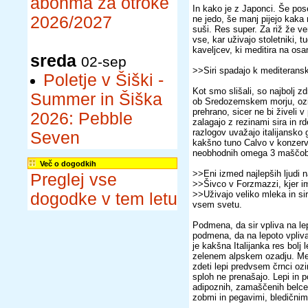
abonma za otroke
In kako je z Japonci. Še poseb
2026/2027
ne jedo, še manj pijejo kaka
suši. Res super. Za riž že ve
vse, kar uživajo stoletniki, t
kaveljcev, ki meditira na o
sreda
02-sep
>>Siri spadajo k mediteranski
Poletje v Šiški -
Kot smo slišali, so najbolj z
Summer in Šiška
ob Sredozemskem morju, ozir
prehrano, sicer ne bi živeli 
2026: Pebble
zalagajo z rezinami sira in 
razlogov uvažajo italijansk
Seven
kakšno tuno Calvo v konzervi.
neobhodnih omega 3 maščob
Več o dogodkih
>>Eni izmed najlepših ljudi na
Preglej vse
>>Šivco v Forzmazzi, kjer im
>>Uživajo veliko mleka in sir
dogodke v tem letu
vsem svetu.
Podmena, da sir vpliva na le
podmena, da na lepoto vpliva
je kakšna Italijanka res bolj 
zelenem alpskem ozadju. Men
zdeti lepi predvsem črnci oz
sploh ne prenašajo. Lepi in po
adipoznih, zamaščenih belcev
zobmi in pegavimi, bledičnimi