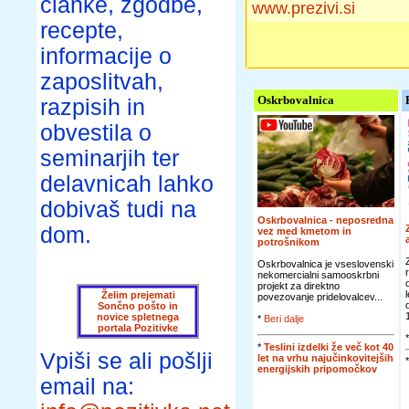
članke, zgodbe,
www.prezivi.si
recepte,
informacije o
zaposlitvah,
Oskrbovalnica
razpisih in
obvestila o
seminarjih ter
delavnicah lahko
dobivaš tudi na
Oskrbovalnica - neposredna
dom.
vez med kmetom in
potrošnikom
Oskrbovalnica je vseslovenski
nekomercialni samooskrbni
projekt za direktno
Želim prejemati
povezovanje pridelovalcev...
Sončno pošto in
novice spletnega
*
Beri dalje
portala Pozitivke
*
Teslini izdelki že več kot 40
Vpiši se ali pošlji
let na vrhu najučinkovitejših
energijskih pripomočkov
email na: