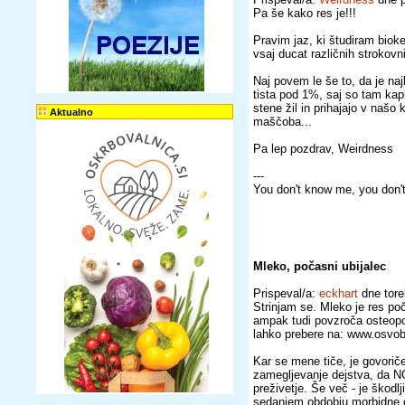
Pa še kako res je!!!
Pravim jaz, ki študiram bioke
vsaj ducat različnih strokovn
Naj povem le še to, da je na
tista pod 1%, saj so tam kap
stene žil in prihajajo v našo 
Aktualno
maščoba...
Pa lep pozdrav, Weirdness
---
You don't know me, you don't
Mleko, počasni ubijalec
Prispeval/a:
eckhart
dne tore
Strinjam se. Mleko je res po
ampak tudi povzroča osteopo
lahko prebere na: www.osvobo
Kar se mene tiče, je govorič
zamegljevanje dejstva, da N
preživetje. Še več - je škodlj
sedanjem obdobju morbidne o