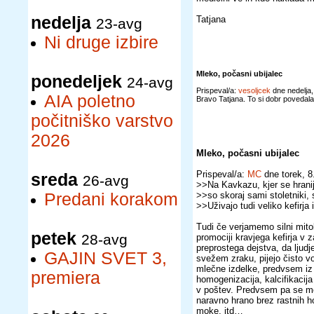
nedelja
Tatjana
23-avg
Ni druge izbire
Mleko, počasni ubijalec
ponedeljek
24-avg
Prispeval/a:
vesoljcek
dne nedelja
AIA poletno
Bravo Tatjana. To si dobr povedala!
počitniško varstvo
2026
Mleko, počasni ubijalec
Prispeval/a:
MC
dne torek, 
sreda
26-avg
>>Na Kavkazu, kjer se hrani
Predani korakom
>>so skoraj sami stoletniki, st
>>Uživajo tudi veliko kefirja i
Tudi če verjamemo silni mito
petek
28-avg
promociji kravjega kefirja 
preprostega dejstva, da ljudj
GAJIN SVET 3,
svežem zraku, pijejo čisto
mlečne izdelke, predvsem iz k
premiera
homogenizacija, kalcifikacija
v poštev. Predvsem pa se mol
naravno hrano brez rastnih h
moke, itd…