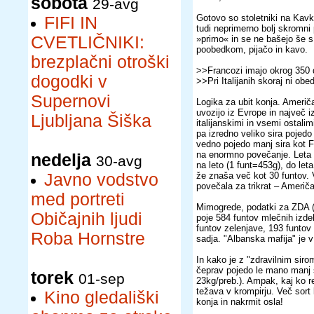
sobota
29-avg
Gotovo so stoletniki na Kav
FIFI IN
tudi neprimerno bolj skromni p
CVETLIČNIKI:
»primo« in se ne bašejo še s
poobedkom, pijačo in kavo.
brezplačni otroški
>>Francozi imajo okrog 350 d
dogodki v
>>Pri Italijanih skoraj ni obe
Supernovi
Logika za ubit konja. Američa
uvozijo iz Evrope in največ i
Ljubljana Šiška
italijanskimi in vsemi ostal
pa izredno veliko sira pojedo
vedno pojedo manj sira kot Fr
na enormno povečanje. Leta 
nedelja
30-avg
na leto (1 funt=453g), do let
Javno vodstvo
že znaša več kot 30 funtov. V
povečala za trikrat – Američan
med portreti
Mimogrede, podatki za ZDA (
Običajnih ljudi
poje 584 funtov mlečnih izde
funtov zelenjave, 193 funto
Roba Hornstre
sadja. "Albanska mafija" je
In kako je z "zdravilnim siro
čeprav pojedo le mano manj 
torek
01-sep
23kg/preb.). Ampak, kaj ko r
težava v krompirju. Več sort
Kino gledališki
konja in nakrmit osla!