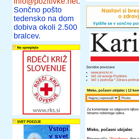
info@pozitivke.net
.
Sončno pošto
tedensko na dom
dobiva okoli 2.500
bralcev.
Ne spreglejte
Sorodne povezave
www.prezivi.si
Več od avtorja Pozitivke
Več s področja * Zdrava prehran
Mleko, počasni ubijalec
| 12 kom
Za komentarje so odgovorni njihovi 
nimamo nobenega vpliva.
SVET POEZIJE
Mleko, počasni ubijalec
Prispeval/a:
Weirdness
dne p