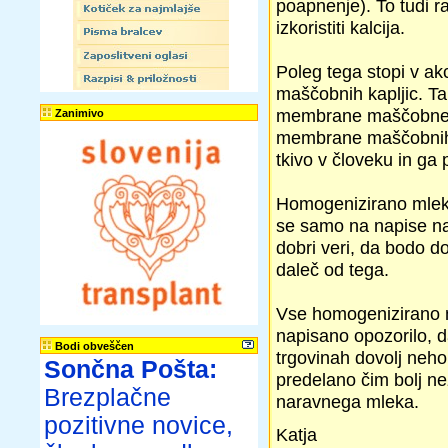
poapnenje). To tudi 
izkoristiti kalcija.
Poleg tega stopi v ak
maščobnih kapljic. T
membrane maščobne k
Zanimivo
membrane maščobnih c
tkivo v človeku in ga
Homogenizirano mleko
se samo na napise na
dobri veri, da bodo do
daleč od tega.
Vse homogenizirano m
napisano opozorilo, d
Bodi obveščen
trgovinah dovolj neho
Sončna Pošta:
predelano čim bolj než
Brezplačne
naravnega mleka.
pozitivne novice,
Katja