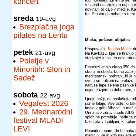
koncert
tudi novinarji. Zmenite se, n
v napad na stroko in naj se e
novinarji to dajo v medije. Ka
fer. Prosim da nehate s temi
sreda
19-avg
Brezplačna joga
pilates na Lentu
Mleko, počasni ubijalec
Prispeval/a:
Tatjana Malec
dn
petek
21-avg
Na Kavkazu, kjer se hranijo 
stodvajet letniki in celo totrid
Poletje v
Francozi imajo okrog 350 do 40
Minoritih: Slon in
skoraj ni obeda, ko ne zaužij
Sadež
mediteranski prehrani, ki je 
svetu so Italijani na prelazu 
nadvse lepe zelene pašnike in
najdete izjemno dobre sire, k
sobota
22-avg
Ljudje božji, ne poslušajte te
Vegafest 2026
razne lobije. Vse tiste, ki ta
imajo v grifu Albanci in mafi
29. Mednarodni
Oni znajo zdraviti celo AIDS 
sploh ne potrebuje Inštituta 
festival MLADI
fakluteta v Ljubljani, ki sple
LEVI
Resnično upam, da bo naša d
medicini ve in kdo naklada m