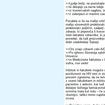
>>Ljudje božji, ne poslušajte
>>ki delujejo za razne lobije.
>>iz komercialnih nagibov, im
>>z zelenjavo in mastno zasl
Pozabila si še na mafijo vrti
mafijo slovenskih prideloval
pridelovalci poljščin, sadjarj
zdravje, ki priporoča 5 kosov 
med nekatere zdravnike, ki pr
povedati, da tudi proizvodnjo
dobri sladoledarji Šiptarji.
>>Oni znajo zdraviti celo AID
>>Po njihovo Slovenija sploh 
Univerze
>>in Medicinske fakluteta v L
sultra, vse vedo!
Inštituti in fakultete mogoče
pozitivnosti na HIV test in st
povsem zgrešena, da ne reč
z vsemi fakultetami in inštitu
pacientov z aidsom, kar tudi
dolarjev težkega farmacevts
oziroma manj kot nula – če up
»kemijo«, lahko mirno zapiše
izvora.