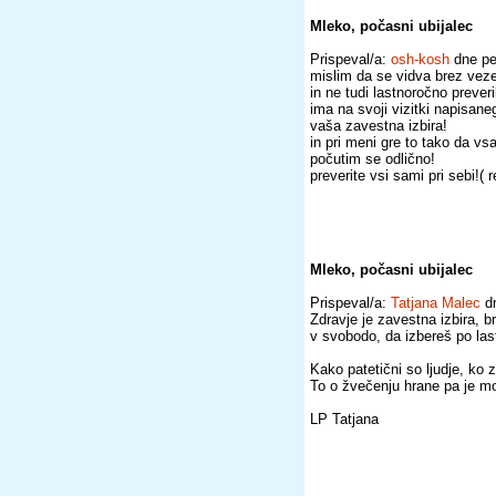
Mleko, počasni ubijalec
Prispeval/a:
osh-kosh
dne pe
mislim da se vidva brez veze 
in ne tudi lastnoročno prever
ima na svoji vizitki napisan
vaša zavestna izbira!
in pri meni gre to tako da v
počutim se odlično!
preverite vsi sami pri sebi!( 
Mleko, počasni ubijalec
Prispeval/a:
Tatjana Malec
dn
Zdravje je zavestna izbira, br
v svobodo, da izbereš po lastn
Kako patetični so ljudje, ko 
To o žvečenju hrane pa je mo
LP Tatjana