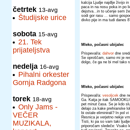
kalcija Ljudje najdlje živijo 
paca in na nosu poka in po li
četrtek
13-avg
dejstva...in to učenje sem ž
sodi gor rasu ... samo gospo
Študijske urice
divko pije in ma tudi danes 87 
sobota
15-avg
21. Tek
Mleko, počasni ubijalec
prijateljstva
Prispeval/a:
dahvor
dne sred
Se oproščam, samo mi je res 
dolgo, če ga ne bi mel tako r
nedelja
16-avg
Pihalni orkester
Gornja Radgona
Mleko, počasni ubijalec
Prispeval/a:
vesoljcek
dne ne
torek
18-avg
Ga. Katja je itak SAMOOKLI
pet minut časa. Se je kdo sl
Only Jams -
delajo za kake prehranske lob
bi ostale eliminirali? In pol 
VEČER
Resnica je verjetno nekje vm
MUZIKALA,
Tisti, ki pa so vam taki ljud
priporočam sledeče: Vsako le