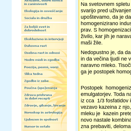
Na svetovnem spletu m
svarijo pred uživanje
upoštevamo, da je da
homogenizirano indus
prav. S homogenizacij
živilo, kar jih je nar
maši žile.
Nedopustno je, da da
in da večina ljudi n
naravno mleko. Tisočle
ga je postopek homoge
Postopek homogenizac
emulgatorjev. Toda n
iz cca 1/3 fosfatidov
vezavo kazeina z njo
mleku je kazein prete
novo nastale kombina
zna prebaviti, deloma 