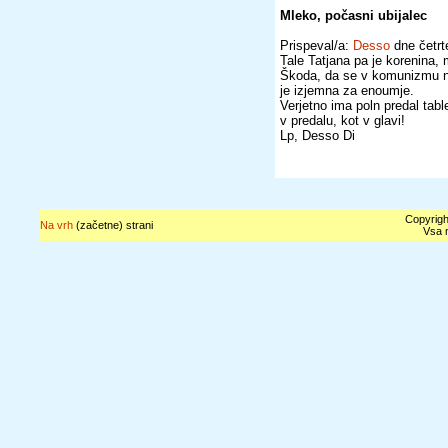
Mleko, počasni ubijalec
Prispeval/a:
Desso
dne četrt
Tale Tatjana pa je korenina, 
Škoda, da se v komunizmu ni 
je izjemna za enoumje.
Verjetno ima poln predal tab
v predalu, kot v glavi!
Lp, Desso Di
Copyrigh
Na vrh
(začetne) strani
Vsa n