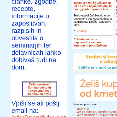
članke, zgodbe,
Teslini izdelki že več kot 40
let na vrhu najučinkovitejših
recepte,
energijskih pripomočkov
informacije o
Teslova plošča/obesek je po
posebnem postopku obdelana
zaposlitvah,
aluminijasta plošča. Obdelava
tako...
razpisih in
*
Beri dalje
obvestila o
*
Oskrbovalnica -
neposredna vez med
seminarjih ter
kmetom in potrošnikom
delavnicah lahko
dobivaš tudi na
dom.
Želim prejemati
Sončno pošto in
novice spletnega
portala Pozitivke
Vpiši se ali pošlji
Sorodne povezave
email na:
dnevnik.si
Več od avtorja Uredništvo Sonc
Več s področja * Zdrava prehran