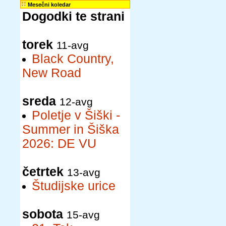
Mesečni koledar
Dogodki te strani
torek
11-avg
Black Country,
New Road
sreda
12-avg
Poletje v Šiški -
Summer in Šiška
2026: DE VU
četrtek
13-avg
Študijske urice
sobota
15-avg