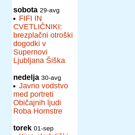
sobota
29-avg
FIFI IN
CVETLIČNIKI:
brezplačni otroški
dogodki v
Supernovi
Ljubljana Šiška
nedelja
30-avg
Javno vodstvo
med portreti
Običajnih ljudi
Roba Hornstre
torek
01-sep