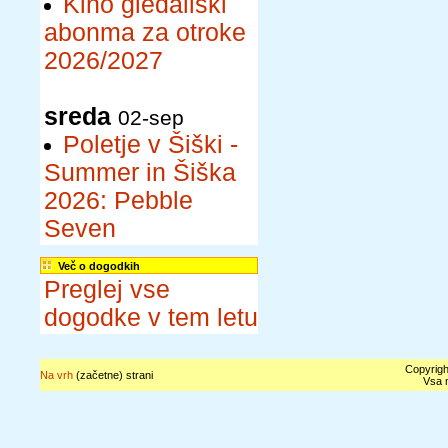
Kino gledališki
abonma za otroke
2026/2027
sreda
02-sep
Poletje v Šiški -
Summer in Šiška
2026: Pebble
Seven
Več o dogodkih
Preglej vse
dogodke v tem letu
Copyrigh
Na vrh
(začetne) strani
Vsa n