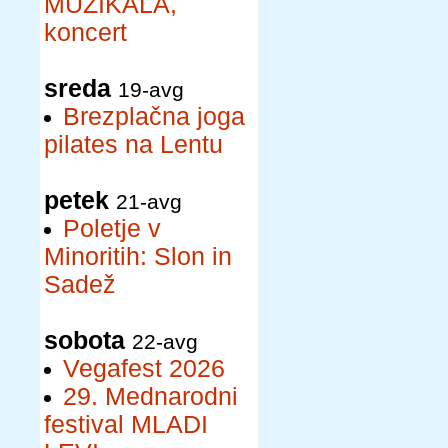
MUZIKALA,
koncert
sreda
19-avg
Brezplačna joga
pilates na Lentu
petek
21-avg
Poletje v
Minoritih: Slon in
Sadež
sobota
22-avg
Vegafest 2026
29. Mednarodni
festival MLADI