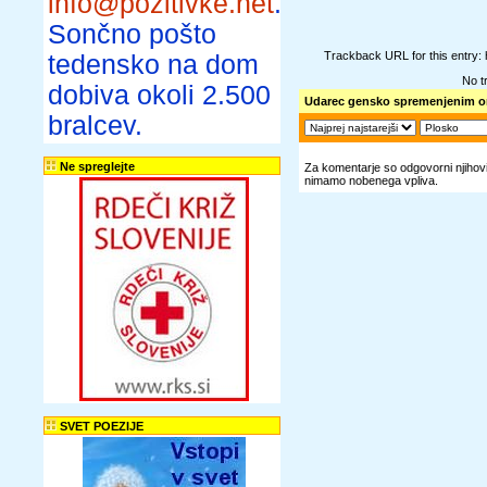
info@pozitivke.net
.
Sončno pošto
Trackback URL for this entry:
tedensko na dom
No t
dobiva okoli 2.500
Udarec gensko spremenjenim 
bralcev.
Ne spreglejte
Za komentarje so odgovorni njihovi 
nimamo nobenega vpliva.
SVET POEZIJE