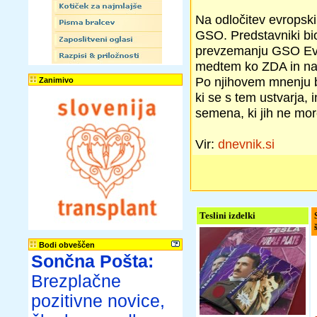
Na odločitev evropski
GSO. Predstavniki bio
prevzemanju GSO Evro
medtem ko ZDA in naj
Po njihovem mnenju b
Zanimivo
ki se s tem ustvarja,
semena, ki jih ne mor
Vir:
dnevnik.si
Teslini izdelki
Bodi obveščen
Sončna Pošta:
Brezplačne
pozitivne novice,