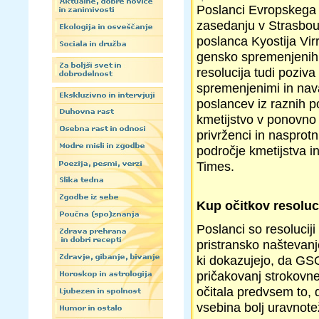
Poslanci Evropskega
zasedanju v Strasbour
poslanca Kyostija Vir
gensko spremenjeni
resolucija tudi poziv
spremenjenimi in nava
poslancev iz raznih p
kmetijstvo v ponovno
privrženci in nasprotn
področje kmetijstva in
Times.
Kup očitkov resoluc
Poslanci so resolucij
pristransko naštevanj
ki dokazujejo, da GSO 
pričakovanj strokovne 
očitala predvsem to, d
vsebina bolj uravnote