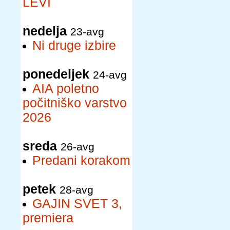
LEVI
nedelja
23-avg
Ni druge izbire
ponedeljek
24-avg
AIA poletno
počitniško varstvo
2026
sreda
26-avg
Predani korakom
petek
28-avg
GAJIN SVET 3,
premiera