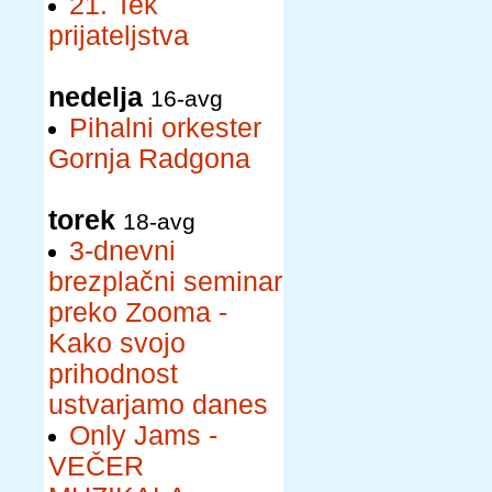
21. Tek
prijateljstva
nedelja
16-avg
Pihalni orkester
Gornja Radgona
torek
18-avg
3-dnevni
brezplačni seminar
preko Zooma -
Kako svojo
prihodnost
ustvarjamo danes
Only Jams -
VEČER