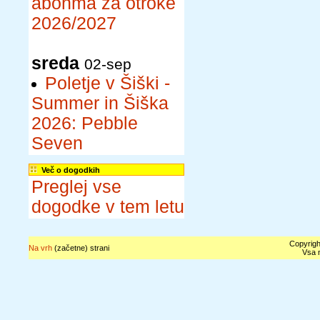
abonma za otroke
2026/2027
sreda
02-sep
Poletje v Šiški -
Summer in Šiška
2026: Pebble
Seven
Več o dogodkih
Preglej vse
dogodke v tem letu
Copyrigh
Na vrh
(začetne) strani
Vsa n