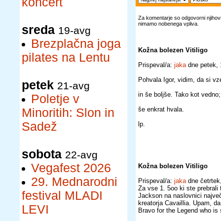
koncert
Za komentarje so odgovorni njihovi 
nimamo nobenega vpliva.
sreda
19-avg
Brezplačna joga
Kožna bolezen Vitiligo
pilates na Lentu
Prispeval/a:
jaka
dne petek,
Pohvala Igor, vidim, da si vze
petek
21-avg
in še boljše. Tako kot vedno;
Poletje v
še enkrat hvala.
Minoritih: Slon in
Sadež
lp.
sobota
22-avg
Vegafest 2026
Kožna bolezen Vitiligo
29. Mednarodni
Prispeval/a:
jaka
dne četrtek
Za vse 1. 5oo ki ste prebrali
festival MLADI
Jackson na naslovnici najve
kreatorja Cavaillia. Upam, d
LEVI
Bravo for the Legend who is s