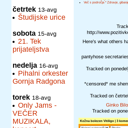
Več s področja * Zdravje, gibanj
četrtek
13-avg
Študijske urice
Track
sobota
http://www.pozitiv
15-avg
21. Tek
Here's what others ha
prijateljstva
pantyhose secretaries
nedelja
16-avg
Tracked on ponede
Pihalni orkester
Gornja Radgona
*censored* me shema
Tracked on četrt
torek
18-avg
Only Jams -
Ginko Bil
Tracked on pone
VEČER
MUZIKALA,
Kožna bolezen Vitiligo
| 3 komen