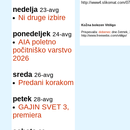
http://www4.slikomat.com/0
nedelja
23-avg
Ni druge izbire
Kožna bolezen Vitiligo
ponedeljek
Prispeval/a:
dobenec
dne četrtek,
24-avg
http://www.freewebs.com/vitiligo/
AIA poletno
počitniško varstvo
2026
sreda
26-avg
Predani korakom
petek
28-avg
GAJIN SVET 3,
premiera