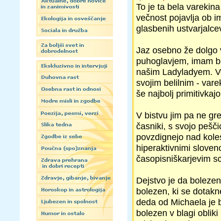
To je ta bela varekin
večnost pojavlja ob 
glasbenih ustvarjalce
Jaz osebno že dolgo v
puhoglavjem, imam bo
našim Ladyladyem. Ve
svojim belilnim - va
še najbolj primitivkajo
V bistvu jim pa ne gre
časniki, s svojo pešči
povzdignejo nad kole
hiperaktivnimi sloven
časopisniškarjevim s
Dejstvo je da bolezen
bolezen, ki se dotakn
deda od Michaela je b
bolezen v blagi obliki