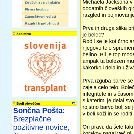
Michaela Jacksona v 
dodatnih človeških gl
razgled in pojmovanje
Prva in druga slika pri
je belec?
Zanimivo
Rodil se je kot črnc 
njegovo telo spremeni
belino. Bil je top mo
ampak ta bolezen mu j
kakorkoli dela in uživa
Prva izguba barve se j
zajela celo telo. Bole
integritete in s časom
s katerimi je delal svo
Bodi obveščen
rojstno barvo bolj se 
Sončna Pošta:
v beli koži in se rodi
Brezplačne
pozitivne novice,
On pravi, da šele takr
korakov nazaj več ni, 