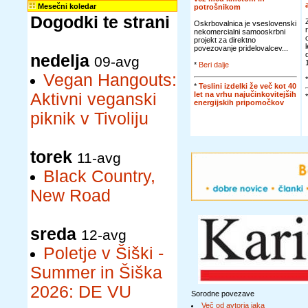
Mesečni koledar
potrošnikom
Dogodki te strani
Oskrbovalnica je vseslovenski
nekomercialni samooskrbni
projekt za direktno
povezovanje pridelovalcev...
nedelja
09-avg
*
Beri dalje
Vegan Hangouts:
*
Teslini izdelki že več kot 40
let na vrhu najučinkovitejših
Aktivni veganski
energijskih pripomočkov
piknik v Tivoliju
torek
11-avg
Black Country,
New Road
sreda
12-avg
Poletje v Šiški -
Summer in Šiška
2026: DE VU
Sorodne povezave
Več od avtorja jaka