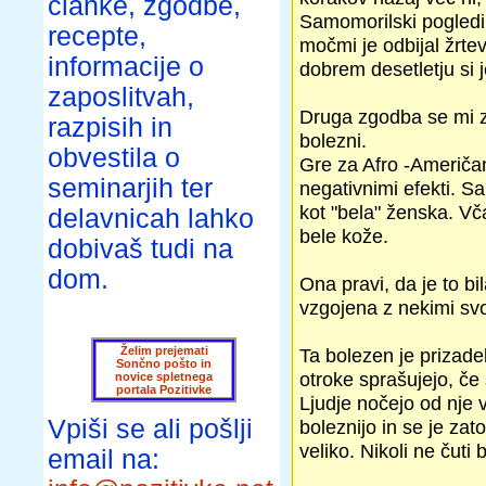
članke, zgodbe,
Samomorilski pogledi 
recepte,
močmi je odbijal žrtev
informacije o
dobrem desetletju si 
zaposlitvah,
Druga zgodba se mi zd
razpisih in
bolezni.
obvestila o
Gre za Afro -Američank
seminarjih ter
negativnimi efekti. Sa
kot "bela" ženska. Vča
delavnicah lahko
bele kože.
dobivaš tudi na
dom.
Ona pravi, da je to bi
vzgojena z nekimi svoj
Želim prejemati
Ta bolezen je prizade
Sončno pošto in
otroke sprašujejo, če
novice spletnega
portala Pozitivke
Ljudje nočejo od nje v
Vpiši se ali pošlji
boleznijo in se je zat
veliko. Nikoli ne čuti
email na: