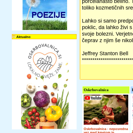
porcelanasto belino. T
toliko kozmetičnih sr
Lahko si samo predpo
poklic, da lahko živi 
svoje bolezni. Verjet
Aktualno
čeprav z njim še nikol
Jeffrey Stanton Bell
************************
Oskrbovalnica
Oskrbovalnica - neposredna
vez med kmetom in