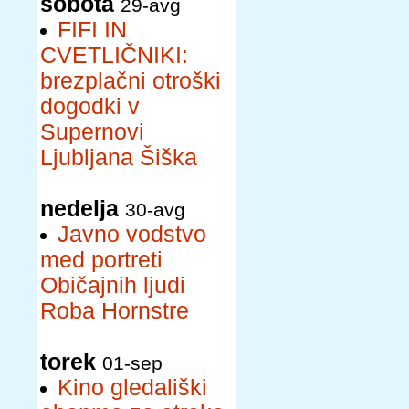
sobota
29-avg
FIFI IN
CVETLIČNIKI:
brezplačni otroški
dogodki v
Supernovi
Ljubljana Šiška
nedelja
30-avg
Javno vodstvo
med portreti
Običajnih ljudi
Roba Hornstre
torek
01-sep
Kino gledališki