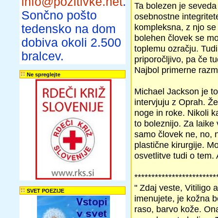
info@pozitivke.net
.
Ta bolezen je seveda
Sončno pošto
osebnostne integritete
kompleksna, z njo se 
tedensko na dom
bolehen človek se mo
dobiva okoli 2.500
toplemu ozračju. Tudi
bralcev.
priporočljivo, pa če t
Najbol primerne razme
Ne spreglejte
Michael Jackson je to 
intervjuju z Oprah. Ž
noge in roke. Nikoli k
to boleznijo. Za laik
samo človek ne, no, n
plastične kirurgije. M
osvetlitve tudi o tem.
************************
" Zdaj veste, Vitiligo 
SVET POEZIJE
imenujete, je kožna b
raso, barvo kože. Ona