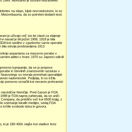
nto 1985. Monsanto je ustvaril Nutrasweet
obritev na slepo, kljub nevrotoksinom, ki so
ja Metzenbauma, da so potrebni dodatni testi.
 jo uživajo več sto let zlasti za slajenje
rvi nasad je bil požet 1908, 1918 je bila
 USDA kot rastlino z zgodovino varne uporabe
e bila stevija predstavljena 1913.
 odobritvijo aspartama za masovno porabo v
nimi aditivi v hrani. 1970 so Japonci odkrili
 agresivno kampanijo, da se jo prepove
uporabe in številnih znanstvenih raziskav v
l Seasonings so morala prenehati uporabljati
ranski nadomestek. Podjetja, ki so tržila
tevijo ponovno označili kot nevaren prehranski
iko nacistične Nemčije. Pred časom je FDA
.1998 je FDA naprej zahtevala, da se uniči
ta Company, da prekliče več kot 6500 knjig, z
čelo snemanje lokalih medijev, sedaj FDA
so kršile svobodo tiska in govora.
 ki je 180-400x slajše kot sladkor brez