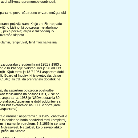
no razdražljivost, spremembe osebnosti,
v aspartamu povzroča resne okvare možganski
tanol pojavlja sam. Ko je zaužit, razpade
ljično kislino, ki povzroča metabolično
i, peka peciva) ali pa v razpadanju v
povzroča slepoto.
amin, fenipiruvat, fenil mlečna kislina,
 za uporabo v sušeni hrani 1981 in1983 v
r je bil kasneje blokiran, ker je 90 od 113
anjih. Kljub temu je 18.7.1981 aspartam dobil
ic Board of Inquiry, ki je svetovala, da se
.348), ki trdi, da prehranski dodatek ne
arjal, da aspartam povzroča poškodbe
ov fenilalanina na nosilce PKU, ki se ne
sti aspartama. 1983 je NSDA sestavila 30
 stališče. Aspartam je dobil odobritev za
slil kot svetovalec na G.D.Searle's javni
c aspartama).
 o varnosti aspartama 1.8.1985. Zahteval je
 in dokler ne bodo neodvisni testi kompletni,
m ni namenjen otrokom. 3.3.1986 je senator
e Nutrasweet. Na žalost, ko bi ravno lahko
i prišel do Senata.