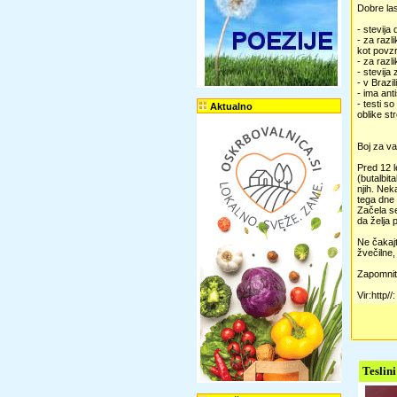
Dobre las
- stevija
- za razl
kot povzr
- za razl
- stevija
- v Brazil
- ima ant
- testi s
Aktualno
oblike st
Boj za va
Pred 12 l
(butalbit
njih. Nek
tega dne 
Začela se
da želja 
Ne čakajt
žvečilne,
Zapomnite
Vir:http//
Teslini