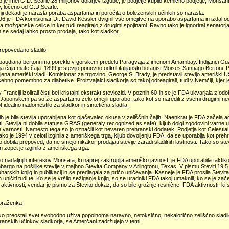
 je imel G:D. Searle 28 milijonov dolarjev izgube, je podjetje kupilo kemično podjetje, Monsa
 ločeno od G.D.Searle.
ji dekadi je narasla poraba aspartama in poročila o bolezenskih učinkih so narasla.
96 je FDA komisionar Dr. David Kessler dvignil vse omejitve na uporabo aspartama in izdal od
a možganske celice in ker tudi reagirajo z drugimi spojinami. Ravno tako je ignoriral senator
se sedaj lahko prosto prodaja, tako kot sladkor.
prepovedano sladilo
baudiana bertoni ima poreklo v gorskem predelu Paragvaja z imenom Amambay. Indijanci Guarani
a čaja mate čaja. 1899 je stevijo ponovno odkril italijanski botanist Moises Santiago Bertoni. P
jena ameriški vladi. Komisionar za trgovino, George S. Brady, je predstavil stevijo ameriški
sebno pomembno za diabetike. Proizvajalci sladkorja so takoj odreagirali, tudi v Nemčiji, kjer j
 Franciji izolirali čisti bel kristalni ekstrakt steviozid. V poznih 60-ih se je FDA ukvarjala z
aponskem pa so že aspartamu zelo omejili uporabo, tako kot so naredili z vsemi drugimi nevar
ot idealno nadomestilo za sladkor in sintetična sladila.
ih je bila stevija uporabljena kot ojačevalec okusa v zeliščnih čajih. Naenkrat je FDA začela
ti. Stevija ni dobila statusa GRAS (generaly recognized as safe), kljub dolgi zgodovini varne 
e varnosti. Namesto tega so jo označili kot nevaren prehranski dodatek. Podjetja kot Celestia
Tako je 1994 v celoti izginila z ameriškega trga, kljub dovoljenju FDA, da se uporablja kot preh
so dobila prepoved, da ne smejo nikakor prodajati stevije zaradi sladilnih lastnosti. Tako so s
n zopet je izginila z ameriškega trga.
o nadaljnjih interesov Monsata, ki naprej zastruplja ameriško javnost, je FDA uporabila takt
bargo na pošiljke stevije v majhno Stevita Company v Arlingtonu, Texas. V pismu Steviti 19.5
harskih knjig in publikacij in se predlagala za pričo uničevanja. Kasneje je FDA prosila Stevi
ničiti tudi te. Ko se je vršilo sežiganje knjig, so se uradniki FDA takoj umaknili, ko se je za
 aktivnosti, vendar je pismo za Stevito dokaz, da so bile grožnje resnične. FDA aktivnosti, ki 
oraženka
 preostali svet svobodno uživa popolnoma naravno, netoksično, nekalorično zeliščno sladilo,
ranskih učinkov sladkorja, se Amerčani zadržujejo v temi.