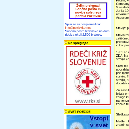
Potem, ko
Company,
Želim prejemati
V nasledn
Sončno pošto in
Junija 19
novice spletnega
nevarni z
portala Pozitivke
Aspartam 
Vpiši se ali pošlji email na:
info@pozitivke.net
.
Stevija: 
Sončno pošto tedensko na dom
dobiva okoli 2.500 bralcev.
Stevia re
zeliščneg
predstavl
Ne spreglejte
in kot po
1931 so v
ZDA. Na J
stevijo k
Sredi 80-
uporablja
prid njen
stevijo. 
stevijo, 
dodatek i
Za zaščit
izdala em
zaloga ku
namenom u
zanika te
SVET POEZIJE
Sladka p
Medtem ko
znanih st