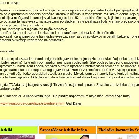
tnosti stevije:
 dejansko uravnava krvni sladkor in je varna za uporabo tako pri diabetikih kot pri hipoglikemik
iko od aspartama ni nobenih poročil o stranskih učinkih in znanstvene raziskave dokazujejo nje
očiteljica možganskih tumorjev ali kateregakoli od 92 stranskih učinkov, ki jih ima aspartam;
iko od aspartama stevija zmanjšuje željo po sladkem in je idealna za ljudi, ki imajo previsoko t
 zadržuje rast oblog na zobeh;
iji se uporablja kot digestiv za boljšo prebavo;
iseptične lastnosti, kar se je izkazalo kot pospešitev celjenja kožnih poškodb;
o pokazali, da antimikrobne lastnosti stevije zavirajo rast streptokokov in ostalih bakterij. 
reptokokov kažejo rezistenco na antibiotike.
rno sladilo
eti sem trpela zaradi kroničnih migrenskih glavobolov najmanj 4x tedensko. Dejansko sem bil
al,kofein,aspirin), ki je edini pomagal pri neznosnih bolečinah. Glavoboli so bili vedno pogoste
aj mesecev nazaj sem začela prebirati o rizikih uporabe umetnih sladil, tako sem se odločila
dalje nisem imela niti enega samega glavobola. Prehod iz kroničnih bolečin v življenje je bilo 
m se tudi učiti, kako uporabljati stevijo za sladilo. Morala sem se naučiti, kako koristiti majh
po sladkem izgineva. Odkrila sem, da je koncentrat zelo koristna pomoč pri praskah na koži
e, da FDA da svoj blagoslov steviji. To zna še trajati nekaj časa. Zavrzite vse izdelke z aspa
 zobne paste)
 si besede dr. Juliana Whitakerja : Ne pustim aspartamu v mojo hišo- otroci živijo tukaj.
:
www.vegsource.com/davis/sweetners.htm
, Gail Davis
 izdelki
SonnenMoor izdelke iz šote
Ekološka kozmetika Se