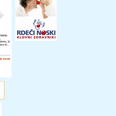
njanju
,
temu, ki
vo in...
k otrok