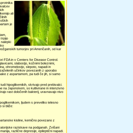
asprotnika
ivalcev
kih
kemijo ali
ilnih
roških
partam je
rtam,
trpijo
a nalepki
ako
 možganskih tumorjev pri Američanih, od kar
 pri FDA in v Centers for Disease Control.
glavicami, slabostjo, kožnimi boleznimi,
a, ohromelostjo, slepoto, napadi in
 nezaželenih učinkov povezanih z uporabo
nake z aspartamom, pa tudi če jih, si samo
udi hipoglikemikih, skrivajo pred prebivalci.
ne na Japonskem, so kultivirane in intenzivno
rajo rast določenih bakterij, uravnavajo nivo
ipoglikemikom, ljudem s preveliko telesno
 si bliže:
 aspartanske kisline, kemično povezano z
ratorijske raziskave na podganah. Zvišani
nija, različne depresije, epileptični napadi.