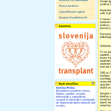
Ostale ti
različne 
Aspartans
celic in 
V naravi 
metanol n
acidozo. 
Zanimivo
procesu p
Poznamo 3
ediketopi
Odobrite
Tu za as
napitkih,
testov ka
odobritev
odobritev
sme biti 
1981 je J
možgan. A
zavedajo 
strani do
Bodi obveščen
uporabo v
službi za
Sončna Pošta:
Brezplačne pozitivne novice,
Senator 
članke, zgodbe, recepte,
klinične 
informacije o zaposlitvah,
označeva
razpisih in obvestila o seminarjih
izjavil, 
ter delavnicah lahko dobivaš tudi
ustavil p
na dom.