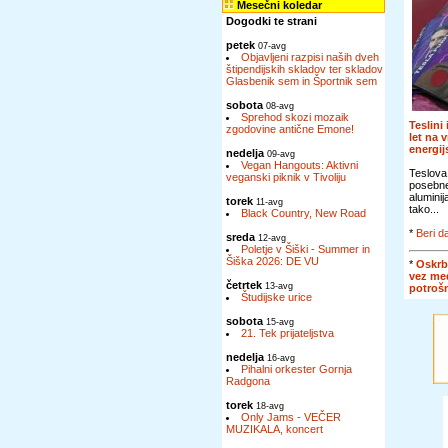
Mesečni koledar
Dogodki te strani
petek
07-avg
Objavljeni razpisi naših dveh
štipendijskih skladov ter skladov
Glasbenik sem in Športnik sem
sobota
08-avg
Sprehod skozi mozaik
Teslini
zgodovine antične Emone!
let na 
energi
nedelja
09-avg
Vegan Hangouts: Aktivni
Teslova
veganski piknik v Tivoliju
posebn
alumini
torek
11-avg
tako...
Black Country, New Road
*
Beri da
sreda
12-avg
Poletje v Šiški - Summer in
Šiška 2026: DE VU
*
Oskrb
vez me
četrtek
13-avg
potroš
Študijske urice
sobota
15-avg
21. Tek prijateljstva
nedelja
16-avg
Pihalni orkester Gornja
Radgona
torek
18-avg
Only Jams - VEČER
MUZIKALA, koncert