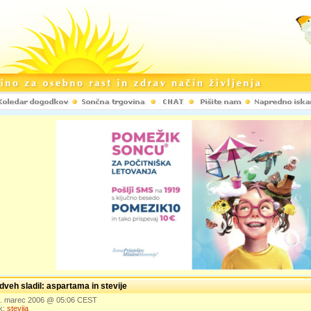
veh sladil: aspartama in stevije
9. marec 2006 @ 05:06 CEST
k:
stevija