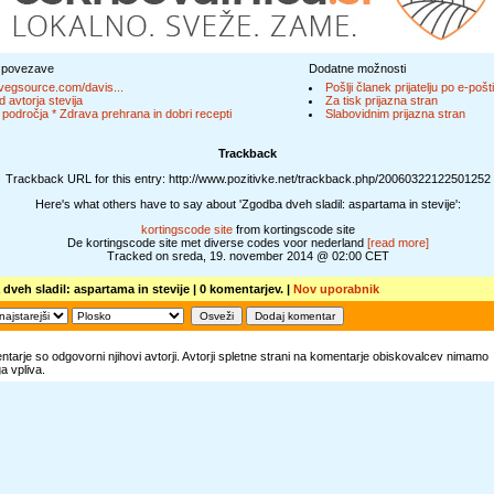
 povezave
Dodatne možnosti
egsource.com/davis...
Pošlji članek prijatelju po e-pošti
d avtorja stevija
Za tisk prijazna stran
 področja * Zdrava prehrana in dobri recepti
Slabovidnim prijazna stran
Trackback
Trackback URL for this entry: http://www.pozitivke.net/trackback.php/20060322122501252
Here's what others have to say about 'Zgodba dveh sladil: aspartama in stevije':
kortingscode site
from kortingscode site
De kortingscode site met diverse codes voor nederland
[read more]
Tracked on sreda, 19. november 2014 @ 02:00 CET
dveh sladil: aspartama in stevije
| 0 komentarjev. |
Nov uporabnik
tarje so odgovorni njihovi avtorji. Avtorji spletne strani na komentarje obiskovalcev nimamo
 vpliva.