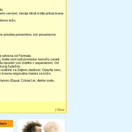
ih;
no varnost; stevija nikoli ni bila prikazovana
elesno težo;
To je še posebej pomembno, ker posamezne
a odvisna od Fiorinala
jši, imela sem tudi prometno nesrečo zaradi
, da opustim vse izdelke z aspartanom. Od
skoraj čudežno.
ne količine za željeno sladkost. Opazila sem,
 in krasna negovalna maska za kožo.
rtanom (Equal, Cristal Lte, dietne sode,
|
More
tare