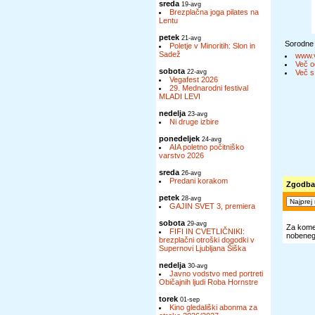
sreda
19-avg
Brezplačna joga pilates na
Lentu
petek
21-avg
Sorodne
Poletje v Minoritih: Slon in
Sadež
www.v
Več o
sobota
22-avg
Več s
Vegafest 2026
29. Mednarodni festival
MLADI LEVI
nedelja
23-avg
Ni druge izbire
ponedeljek
24-avg
AIA poletno počitniško
varstvo 2026
sreda
26-avg
Predani korakom
Zgodba 
petek
28-avg
GAJIN SVET 3, premiera
sobota
29-avg
Za komen
FIFI IN CVETLIČNIKI:
nobenega
brezplačni otroški dogodki v
Supernovi Ljubljana Šiška
nedelja
30-avg
Javno vodstvo med portreti
Običajnih ljudi Roba Hornstre
torek
01-sep
Kino gledališki abonma za