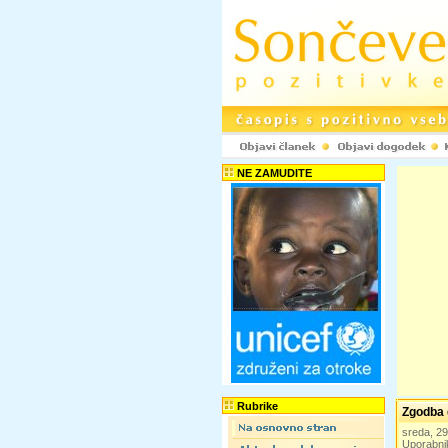
NE ZAMUDITE
Rubrike
Zgodba d
sreda, 2
Uporabni