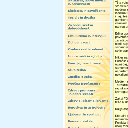
Tiha vojn
sta velik
na drugi 
izdelkov 
imajo tež
gumijev d
vitaminih
na trgu 
Edina opo
povzroča 
zaradi po
ni niti n
saharin n
se je asp
Nikjer na
Poročila 
izpuščaji
samomoril
aspartama
nekaj bol
Medtem se
Te rastli
raziskane
krvnega s
Zakaj FDA
težo ni d
Kaj je a
Kristalni
metanolom
Fenilalan
nivoji fe