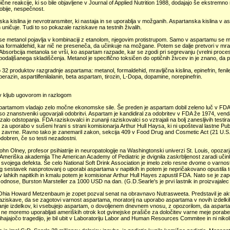
pične reakcije, ki so bile objavljene v Journal of Applied Nutrition 1988, dodajajo še ekstrem
fobije, nespečnost.
ka kislina je nevrotransmiter, ki nastaja in se uporablja v možganih. Aspartanska kislina 
jih uničuje. Tudi to so pokazale raziskave na testnih živalih.
se metanol pojavlja v kombinaciji z etanolom, njegovim protistrupom. Samo v aspartamu se me
a formaldehid, kar nič ne preseneča, da učinkuje na možgane. Potem se dalje pretvori v mrav
Absorbcija metanola se vrši, ko aspartam razpade, kar se zgodi pri segrevanju (vrelni proces
odaljšanega skladiščenja. Metanol je specifično toksičen do optičnih živcev in je znano, da 
2 produktov razgradnje aspartama: metanol, formaldehid, mravljična kislina, epinefrin, feniletil
perazin, aspartilfenilalanin, beta aspartam, tirozin, L-Dopa, dopamine, norepinefrin.
v kljub ugovorom in razlogom
partamom vladajo zelo močne ekonomske sile. Še preden je aspartam dobil zeleno luč v FDA
 so znanstveniki ugovarjali odobritvi. Aspartam je kandidiral za odobritev v FDA že 1974, venda
zalo odstopanja. FDA raziskovalci in zunanji raziskovalci so vztrajali na bolj zanesljivih testir
 za uporabo v sušeni hrani s strani komisionarja Arthur Hull Haysa, ki ni upošteval lastne Publ
 zavrne. Ravno tako je zanemaril zakon, sekcija 409 v Food Drug and Cosmetic Act (21 U.S.C
odobren, če so testi nezadostni.
ohn Olney, profesor psihiatrije in neuropatologije na Washingtonski univerzi St. Louis, opoz
meriška akademija The American Academy of Pediatric je dvignila zaskrbljenost zaradi učink
svojega defekta. Še celo National Soft Drink Association je imelo zelo resne dvome o varno
lg sestavek nasprotovanj o uporabi aspartama v napitkih in potem je nepričakovano opustila to
 lahkih napitkih in kmalu potem je komisionar Arthur Hull Hayes zapustil FDA. Nato se je zapo
 odnose, Burston Marsteller za 1000 USD na dan. (G.D.Searle's je prvi lastnik in proizvajale
Ohia Howard Metzenbaum je zopet pozval senat na obravnavo Nutrasweeta. Predstavil je akte
raziskave, da se zagotovi varnost aspartama, moratorij na uporabo aspartama v novih izdelkih
nje izdelkov, ki vsebujejo aspartam, o dovoljenem dnevnem vnosu, z opozorilom, da asparta
da ne moremo uporabljati ameriških otrok kot gvinejske prašiče za določitev varne meje porab
rihajajočo tragedijo, je bil ubit v Laboratoriju Labor and Human Resources Commitee in ni nikol