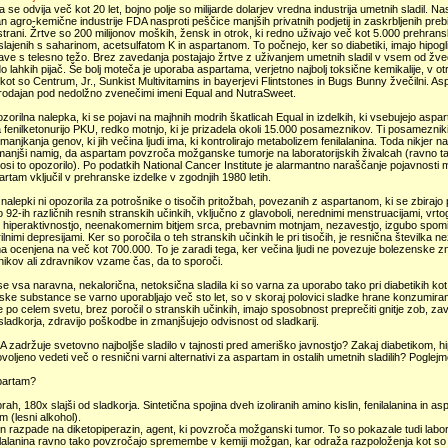
a se odvija več kot 20 let, bojno polje so milijarde dolarjev vredna industrija umetnih sladil. N
an agro-kemične industrije FDA nasproti peščice manjših privatnih podjetij in zaskrbljenih preb
strani. Žrtve so 200 milijonov moških, žensk in otrok, ki redno uživajo več kot 5.000 prehrans
slajenih s saharinom, acetsulfatom K in aspartanom. To počnejo, ker so diabetiki, imajo hipogli
ave s telesno težo. Brez zavedanja postajajo žrtve z uživanjem umetnih sladil v vsem od žveč
o lahkih pijač. Še bolj moteča je uporaba aspartama, verjetno najbolj toksične kemikalije, v ot
 kot so Centrum, Jr., Sunkist Multivitamins in bayerjevi Flintstones in Bugs Bunny žvečilni. As
prodajan pod nedolžno zvenečimi imeni Equal and NutraSweet.
zorilna nalepka, ki se pojavi na majhnih modrih škatlicah Equal in izdelkih, ki vsebujejo aspa
fenilketonurijo PKU, redko motnjo, ki je prizadela okoli 15.000 posameznikov. Ti posamezniki 
manjkanja genov, ki jih večina ljudi ima, ki kontrolirajo metabolizem fenilalanina. Toda nikjer n
ajmanjši namig, da aspartam povzroča možganske tumorje na laboratorijskih živalcah (ravno t
osi to opozorilo). Po podatkih National Cancer Institute je alarmantno naraščanje pojavnosti
artam vključil v prehranske izdelke v zgodnjih 1980 letih.
 nalepki ni opozorila za potrošnike o tisočih pritožbah, povezanih z aspartanom, ki se zbirajo
o 92-ih različnih resnih stranskih učinkih, vključno z glavoboli, nerednimi menstruacijami, vrto
, hiperaktivnostjo, neenakomernim bitjem srca, prebavnim motnjam, nezavestjo, izgubo spomin
nimi depresijami. Ker so poročila o teh stranskih učinkih le pri tisočih, je resnična številka
 ocenjena na več kot 700.000. To je zaradi tega, ker večina ljudi ne povezuje bolezenske z
nikov ali zdravnikov vzame čas, da to sporoči.
 vsa naravna, nekalorična, netoksična sladila ki so varna za uporabo tako pri diabetikih kot t
nske substance se varno uporabljajo več sto let, so v skoraj polovici sladke hrane konzumira
 po celem svetu, brez poročil o stranskih učinkih, imajo sposobnost preprečiti gnitje zob, zavi
ladkorja, zdravijo poškodbe in zmanjšujejo odvisnost od sladkarij.
 zadržuje svetovno najboljše sladilo v tajnosti pred ameriško javnostjo? Zakaj diabetikom, h
ovoljeno vedeti več o resnični varni alternativi za aspartam in ostalih umetnih sladilih? Poglejmo
spartam?
 prah, 180x slajši od sladkorja. Sintetična spojina dveh izoliranih amino kislin, fenilalanina in
 (lesni alkohol).
in razpade na diketopiperazin, agent, ki povzroča možganski tumor. To so pokazale tudi labo
nilalanina ravno tako povzročajo spremembe v kemiji možgan, kar odraža razpoloženja kot so ma