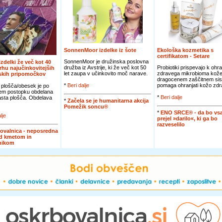
SonnenMoor izdelke iz šote
Ekološka kozmetika s
certifikatom - Setare
SonnenMoor je družinska poslovna
 izdelki že več kot 40
družba iz Avstrije, ki že več kot 50
Probiotiki prispevajo k ohra
vrhu najučinkovitejših
let zaupa v učinkovito moč narave.
zdravega mikrobioma kože
jskih pripomočkov
dragocenem zaščitnem sis
*
Beri dalje
pomaga ohranjati kožo zdra
 plošča/obesek je po
em postopku obdelana
*
Beri dalje
jasta plošča. Obdelava
*
Začela se je humanitarna akcija
Pomežik soncu®
*
ENO SRCE® - da bo vsa
lje
prejel »darilo«, ki ga bo
razveselilo
ovalnica - neposredna
d kmetom in
nikom