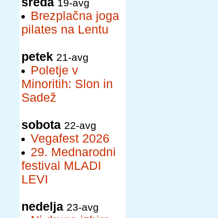
sreda
19-avg
Brezplačna joga
pilates na Lentu
petek
21-avg
Poletje v
Minoritih: Slon in
Sadež
sobota
22-avg
Vegafest 2026
29. Mednarodni
festival MLADI
LEVI
nedelja
23-avg