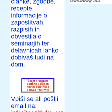
članke, zgodbe,
nimamo nobenega vpliva.
recepte,
informacije o
zaposlitvah,
razpisih in
obvestila o
seminarjih ter
delavnicah lahko
dobivaš tudi na
dom.
Želim prejemati
Sončno pošto in
novice spletnega
portala Pozitivke
Vpiši se ali pošlji
email na: