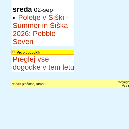
sreda
02-sep
Poletje v Šiški -
Summer in Šiška
2026: Pebble
Seven
Več o dogodkih
Preglej vse
dogodke v tem letu
Copyrigh
Na vrh
(začetne) strani
Vsa n