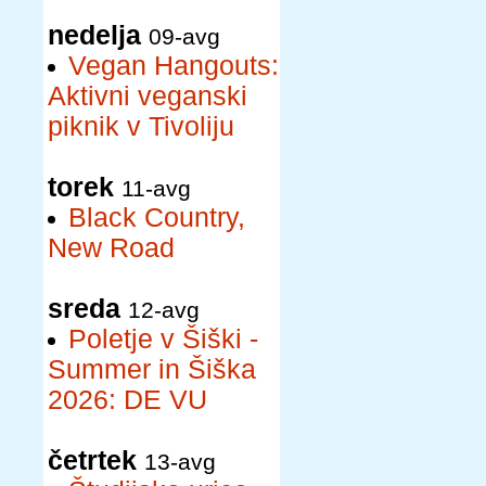
nedelja
09-avg
Vegan Hangouts:
Aktivni veganski
piknik v Tivoliju
torek
11-avg
Black Country,
New Road
sreda
12-avg
Poletje v Šiški -
Summer in Šiška
2026: DE VU
četrtek
13-avg