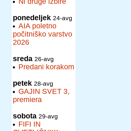
Ni druge izbire
ponedeljek
24-avg
AIA poletno
počitniško varstvo
2026
sreda
26-avg
Predani korakom
petek
28-avg
GAJIN SVET 3,
premiera
sobota
29-avg
FIFI IN