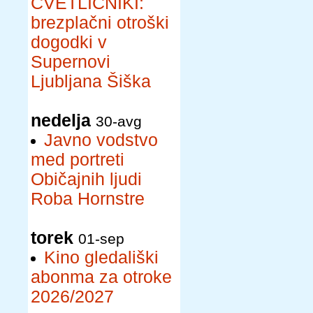
CVETLIČNIKI:
brezplačni otroški
dogodki v
Supernovi
Ljubljana Šiška
nedelja
30-avg
Javno vodstvo
med portreti
Običajnih ljudi
Roba Hornstre
torek
01-sep
Kino gledališki
abonma za otroke
2026/2027