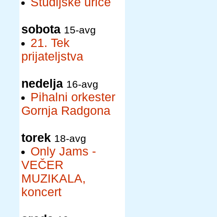
Študijske urice
sobota
15-avg
21. Tek
prijateljstva
nedelja
16-avg
Pihalni orkester
Gornja Radgona
torek
18-avg
Only Jams -
VEČER
MUZIKALA,
koncert