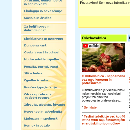
Pozdravljeni! Sem nova ljubiteljica 
Oskrbovalnica
Oskrbovalnica - neposredna
vez med kmetom in
potrošnikom
Oskrbovalnica je vseslovenski
nekomercialni samooskrbni
projekt za direktno
povezovanje pridelovalcev...
*
Beri dalje
*
Teslini izdelki že več kot 40
let na vrhu najučinkovitejših
energijskih pripomočkov