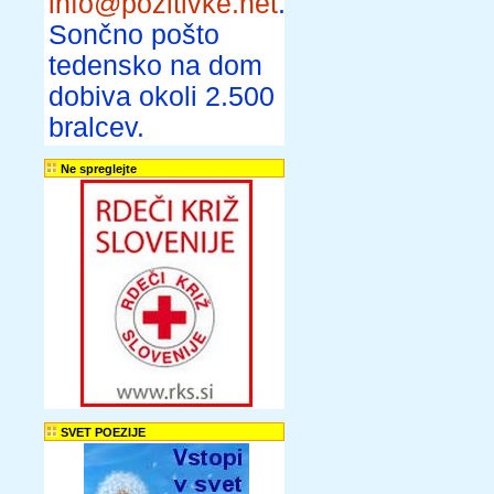
info@pozitivke.net
.
Sončno pošto
tedensko na dom
dobiva okoli 2.500
bralcev.
Ne spreglejte
SVET POEZIJE