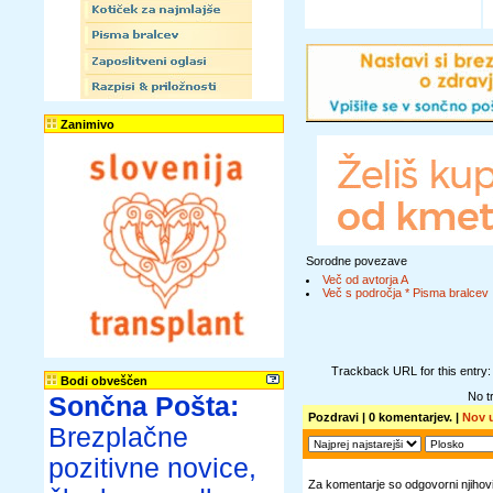
Zanimivo
Sorodne povezave
Več od avtorja A
Več s področja * Pisma bralcev
Trackback URL for this entry
Bodi obveščen
No t
Sončna Pošta:
Pozdravi
| 0 komentarjev. |
Nov 
Brezplačne
pozitivne novice,
Za komentarje so odgovorni njihovi 