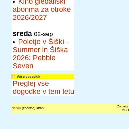
Kino gledališki
abonma za otroke
2026/2027
sreda
02-sep
Poletje v Šiški -
Summer in Šiška
2026: Pebble
Seven
Več o dogodkih
Preglej vse
dogodke v tem letu
Copyrigh
Na vrh
(začetne) strani
Vsa n