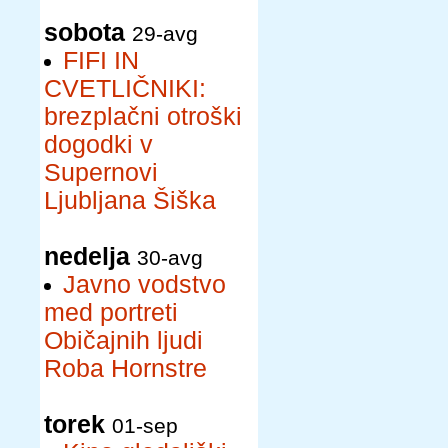
sobota
29-avg
FIFI IN
CVETLIČNIKI:
brezplačni otroški
dogodki v
Supernovi
Ljubljana Šiška
nedelja
30-avg
Javno vodstvo
med portreti
Običajnih ljudi
Roba Hornstre
torek
01-sep