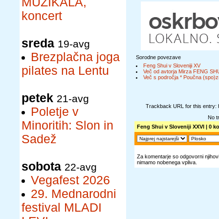
MUZIKALA,
koncert
sreda
19-avg
Brezplačna joga
Sorodne povezave
Feng Shui v Sloveniji XV
pilates na Lentu
Več od avtorja Mirza FENG SH
Več s področja * Poučna (spo)z
petek
21-avg
Trackback URL for this entry:
Poletje v
No t
Minoritih: Slon in
Feng Shui v Sloveniji XXVI
| 0 k
Sadež
Za komentarje so odgovorni njihovi 
nimamo nobenega vpliva.
sobota
22-avg
Vegafest 2026
29. Mednarodni
festival MLADI