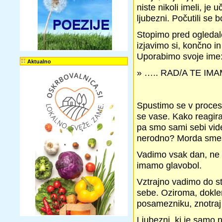
niste nikoli imeli, je
ljubezni. Počutili se 
Stopimo pred ogleda
izjavimo si, končno in
Uporabimo svoje ime
Aktualno
» ….. RAD/A TE IMA
Spustimo se v proces
se vase. Kako reagir
pa smo sami sebi vid
nerodno? Morda sme
Vadimo vsak dan, ne gl
imamo glavobol.
Vztrajno vadimo do st
sebe. Oziroma, dokle
posamezniku, znotraj
Ljubezni, ki je samo n