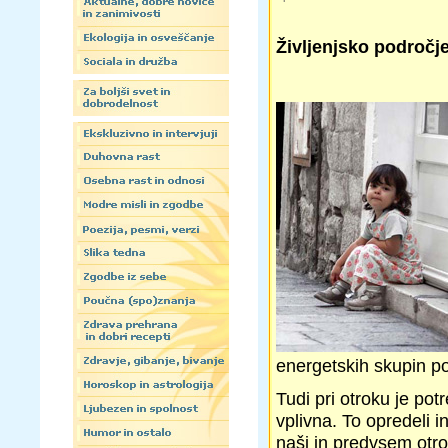
Življenjsko področj
energetskih skupin po 
Tudi pri otroku je pot
vplivna. To opredeli i
naši in predvsem otro