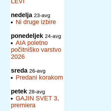
LEVI
nedelja
23-avg
Ni druge izbire
ponedeljek
24-avg
AIA poletno
počitniško varstvo
2026
sreda
26-avg
Predani korakom
petek
28-avg
GAJIN SVET 3,
premiera