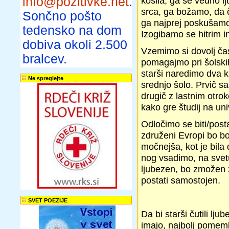
info@pozitivke.net
.
kosila, ga še vedno 
srca, ga božamo, da ču
Sončno pošto
ga najprej poskušamo 
tedensko na dom
Izogibamo se hitrim i
dobiva okoli 2.500
Vzemimo si dovolj ča
bralcev.
pomagajmo pri šolski
starši naredimo dva k
Ne spreglejte
srednjo šolo. Prvič sa
drugič z lastnim otr
kako gre študij na uni
Odločimo se biti/postat
združeni Evropi bo bo
močnejša, kot je bila
nog vsadimo, na svet
ljubezen, bo zmožen z
postati samostojen.
SVET POEZIJE
Da bi starši čutili lj
imajo, najbolj pomembn