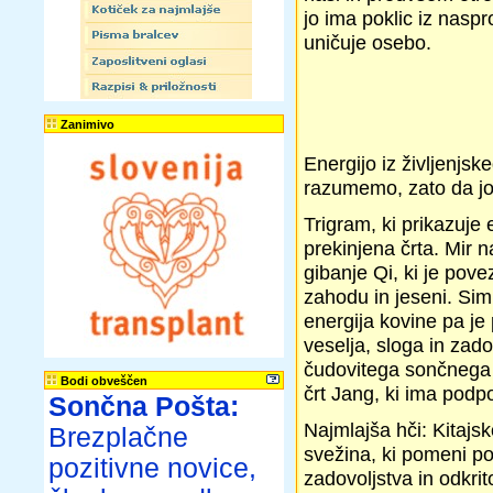
jo ima poklic iz naspr
uničuje osebo.
Zanimivo
Energijo iz življenjsk
razumemo, zato da jo 
Trigram, ki prikazuje 
prekinjena črta. Mir n
gibanje Qi, ki je pov
zahodu in jeseni. Sim
energija kovine pa je
veselja, sloga in zad
čudovitega sončnega 
Bodi obveščen
črt Jang, ki ima podpo
Sončna Pošta:
Najmlajša hči: Kitajsk
Brezplačne
svežina, ki pomeni po
pozitivne novice,
zadovoljstva in odkrit