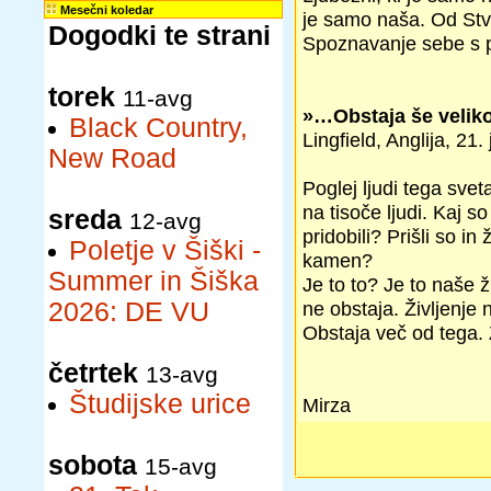
Mesečni koledar
je samo naša. Od Stva
Dogodki te strani
Spoznavanje sebe s po
torek
11-avg
»…Obstaja še velik
Black Country,
Lingfield, Anglija, 21.
New Road
Poglej ljudi tega sve
na tisoče ljudi. Kaj so
sreda
12-avg
pridobili? Prišli so in
Poletje v Šiški -
kamen?
Summer in Šiška
Je to to? Je to naše ž
2026: DE VU
ne obstaja. Življenje 
Obstaja več od tega. Z
četrtek
13-avg
Študijske urice
Mirza
sobota
15-avg