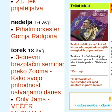
21. Tek
Teslini izdelki
prijateljstva
nedelja
16-avg
Pihalni orkester
Gornja Radgona
Teslini izdelki že več kot 40
let na vrhu najučinkovitejših
torek
18-avg
energijskih pripomočkov
3-dnevni
Teslova plošča/obesek je po
posebnem postopku obdelana
brezplačni seminar
aluminijasta plošča. Obdelava
tako...
preko Zooma -
*
Beri dalje
Kako svojo
*
Oskrbovalnica -
neposredna vez med
prihodnost
kmetom in potrošnikom
ustvarjamo danes
Only Jams -
VEČER