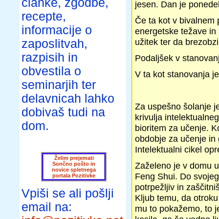
članke, zgodbe,
jesen. Dan je ponedel
recepte,
Če ta kot v bivalnem 
informacije o
energetske težave in 
užitek ter da brezobz
zaposlitvah,
razpisih in
Podaljšek v stanovan
obvestila o
V ta kot stanovanja je
seminarjih ter
delavnicah lahko
Za uspešno šolanje je 
dobivaš tudi na
krivulja intelektualne
dom.
bioritem za učenje. Ko
obdobje za učenje in 
Intelektualni cikel o
Želim prejemati
Zaželeno je v domu u
Sončno pošto in
novice spletnega
Feng Shui. Do svojega
portala Pozitivke
potrpežljiv in zaščit
Vpiši se ali pošlji
Kljub temu, da otroku
email na:
mu to pokažemo, to j