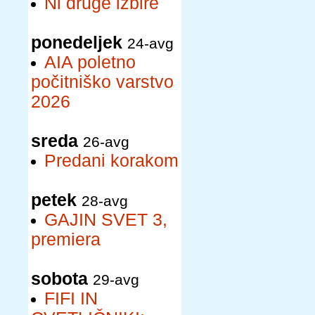
Ni druge izbire
ponedeljek
24-avg
AIA poletno
počitniško varstvo
2026
sreda
26-avg
Predani korakom
petek
28-avg
GAJIN SVET 3,
premiera
sobota
29-avg
FIFI IN