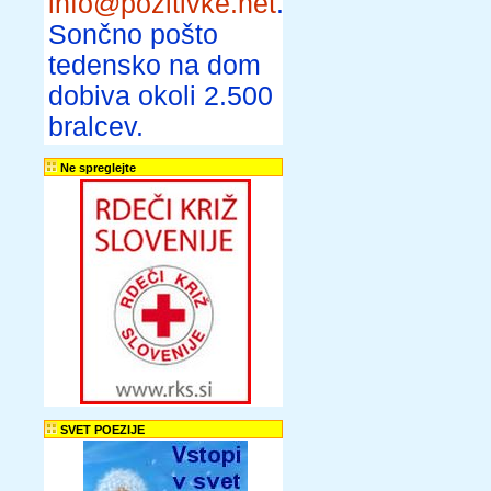
info@pozitivke.net
.
Sončno pošto
tedensko na dom
dobiva okoli 2.500
bralcev.
Ne spreglejte
SVET POEZIJE