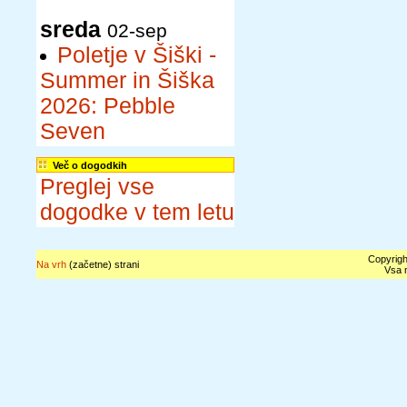
sreda
02-sep
Poletje v Šiški -
Summer in Šiška
2026: Pebble
Seven
Več o dogodkih
Preglej vse
dogodke v tem letu
Copyrigh
Na vrh
(začetne) strani
Vsa n