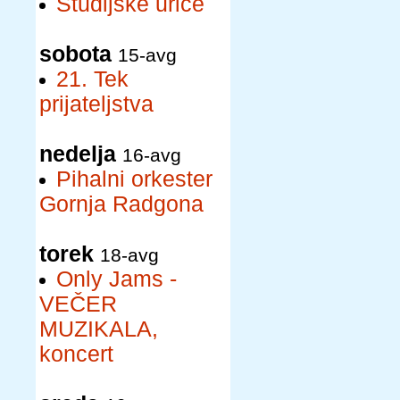
Študijske urice
sobota
15-avg
21. Tek
prijateljstva
nedelja
16-avg
Pihalni orkester
Gornja Radgona
torek
18-avg
Only Jams -
VEČER
MUZIKALA,
koncert