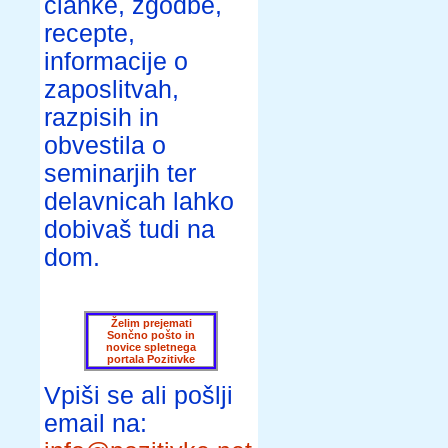
članke, zgodbe,
recepte,
informacije o
zaposlitvah,
razpisih in
obvestila o
seminarjih ter
delavnicah lahko
dobivaš tudi na
dom.
Želim prejemati
Sončno pošto in
novice spletnega
portala Pozitivke
Vpiši se ali pošlji
email na: