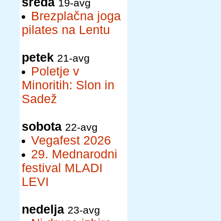
sreda
19-avg
Brezplačna joga
pilates na Lentu
petek
21-avg
Poletje v
Minoritih: Slon in
Sadež
sobota
22-avg
Vegafest 2026
29. Mednarodni
festival MLADI
LEVI
nedelja
23-avg