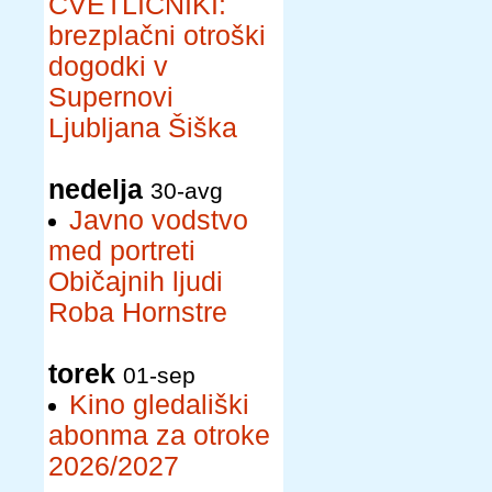
CVETLIČNIKI:
brezplačni otroški
dogodki v
Supernovi
Ljubljana Šiška
nedelja
30-avg
Javno vodstvo
med portreti
Običajnih ljudi
Roba Hornstre
torek
01-sep
Kino gledališki
abonma za otroke
2026/2027