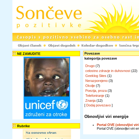
Povezave
NE ZAMUDITE
kategorija povezave
Drugo
(7)
celostno zdravje in duhovnost
(22)
Geeklog Sites
(1)
Nerazporejeno
(3)
Okolje
(7)
Poezija, proza
(3)
Telefoniranje
(1)
Znanja
(12)
[
Dodaj povezavo
]
Obnovljivi viri energije
Portal OVE (obnovljivi viri
Rubrike
Portal OVE (obnovljivi viri ene