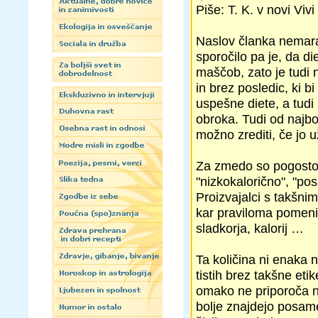
Piše: T. K. v novi Vivi
Naslov članka nemara
sporočilo pa je, da di
maščob, zato je tudi 
in brez posledic, ki 
uspešne diete, a tudi 
obroka. Tudi od najbo
možno zrediti, če jo u
Za zmedo so pogosto kr
"nizkokalorično", "po
Proizvajalci s takšni
kar praviloma pomeni
sladkorja, kalorij …
Ta količina ni enaka n
tistih brez takšne eti
omako ne priporoča no
bolje znajdejo posame