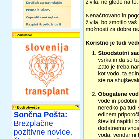
živila, ne glede na to
Nenačrtovano in pogos
živila, bo zmotilo vaš
možnosti za dobre rez
Zanimivo
Koristno je tudi vede
Stoodstotni sad
vsrka in da so ta
Zato je treba na
kot vodo, ta edini
ste na shujševaln
Obogatene vod
vode in podobni 
neredko pa tudi 
Bodi obveščen
Sončna Pošta:
edinem priporočl
številni napitki 
Brezplačne
dodatnemu vnosu 
pozitivne novice,
voda, vendar ni b