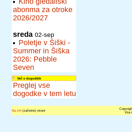
Kino gledališki
abonma za otroke
2026/2027
sreda
02-sep
Poletje v Šiški -
Summer in Šiška
2026: Pebble
Seven
Več o dogodkih
Preglej vse
dogodke v tem letu
Copyrigh
Na vrh
(začetne) strani
Vsa n