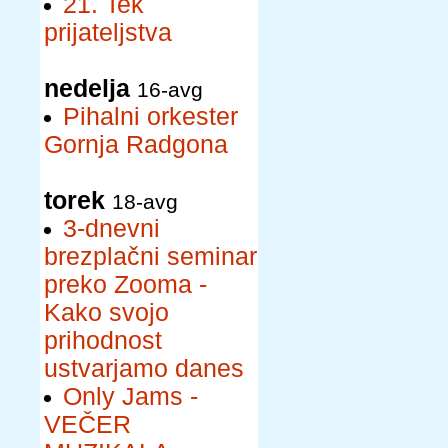
21. Tek
prijateljstva
nedelja
16-avg
Pihalni orkester
Gornja Radgona
torek
18-avg
3-dnevni
brezplačni seminar
preko Zooma -
Kako svojo
prihodnost
ustvarjamo danes
Only Jams -
VEČER