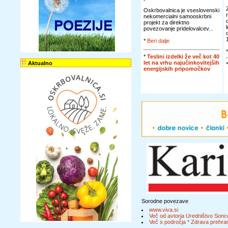
Oskrbovalnica je vseslovenski
nekomercialni samooskrbni
projekt za direktno
povezovanje pridelovalcev...
*
Beri dalje
*
Teslini izdelki že več kot 40
let na vrhu najučinkovitejših
Aktualno
energijskih pripomočkov
Sorodne povezave
www.viva.si
Več od avtorja Uredništvo Sonc
Več s področja * Zdrava prehran