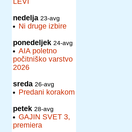
LEVI
nedelja
23-avg
Ni druge izbire
ponedeljek
24-avg
AIA poletno
počitniško varstvo
2026
sreda
26-avg
Predani korakom
petek
28-avg
GAJIN SVET 3,
premiera