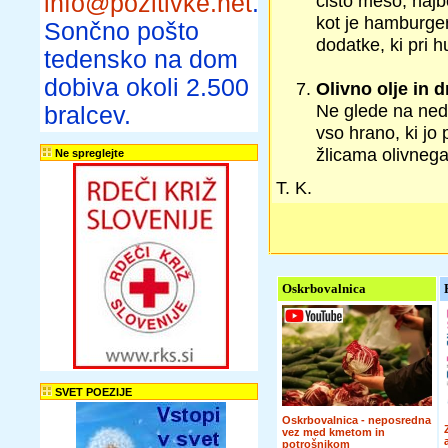
info@pozitivke.net
.
čisto meso, najbo
kot je hamburger,
Sončno pošto
dodatke, ki pri 
tedensko na dom
dobiva okoli 2.500
Olivno olje in
Ne glede na nedv
bralcev.
vso hrano, ki jo 
žlicama olivnega
Ne spreglejte
T. K.
Oskrbovalnica
SVET POEZIJE
Oskrbovalnica - neposredna
vez med kmetom in
potrošnikom