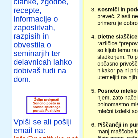
članke, zgodbe,
recepte,
Kosmiči in pod
preveč. Zlasti n
informacije o
primeru je dobro
zaposlitvah,
razpisih in
Dietne slaščice
različice "prepo
obvestila o
so kljub temu ra
seminarjih ter
sladkorjem. To p
delavnicah lahko
občasno privoščil
dobivaš tudi na
nikakor pa ni pri
utemeljiti na nji
dom.
Posneto mleko i
njem, zato načel
Želim prejemati
polnomastno mle
Sončno pošto in
novice spletnega
mlečni izdelki s
portala Pozitivke
Vpiši se ali pošlji
Piščančji in pu
email na:
manj maščobe kot 