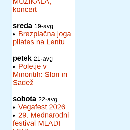
MUZIKALA,
koncert
sreda
19-avg
Brezplačna joga
pilates na Lentu
petek
21-avg
Poletje v
Minoritih: Slon in
Sadež
sobota
22-avg
Vegafest 2026
29. Mednarodni
festival MLADI