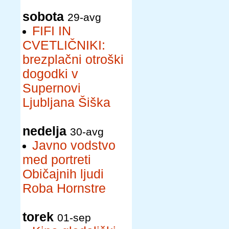
sobota
29-avg
FIFI IN
CVETLIČNIKI:
brezplačni otroški
dogodki v
Supernovi
Ljubljana Šiška
nedelja
30-avg
Javno vodstvo
med portreti
Običajnih ljudi
Roba Hornstre
torek
01-sep