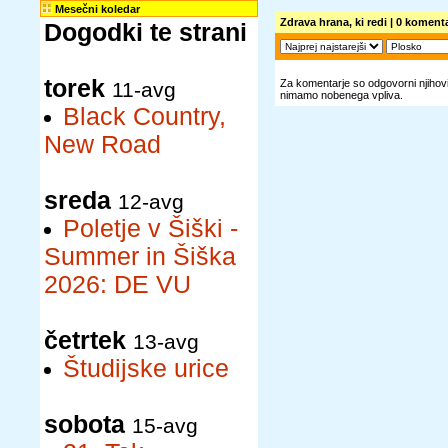
Mesečni koledar
Zdrava hrana, ki redi
| 0 komenta
Dogodki te strani
torek
Za komentarje so odgovorni njihovi 
11-avg
nimamo nobenega vpliva.
Black Country,
New Road
sreda
12-avg
Poletje v Šiški -
Summer in Šiška
2026: DE VU
četrtek
13-avg
Študijske urice
sobota
15-avg