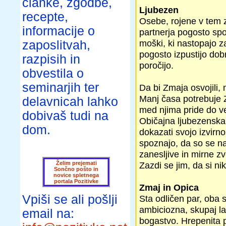
članke, zgodbe,
Ljubezen
recepte,
Osebe, rojene v tem z
informacije o
partnerja pogosto spo
moški, ki nastopajo za
zaposlitvah,
pogosto izpustijo dob
razpisih in
poročijo.
obvestila o
seminarjih ter
Da bi Zmaja osvojili, 
Manj časa potrebuje Z
delavnicah lahko
med njima pride do več
dobivaš tudi na
Običajna ljubezenska 
dom.
dokazati svojo izvirno
spoznajo, da so se nav
zanesljive in mirne z
Želim prejemati
Zazdi se jim, da si ni
Sončno pošto in
novice spletnega
portala Pozitivke
Zmaj in Opica
Vpiši se ali pošlji
Sta odličen par, oba 
ambiciozna, skupaj lah
email na:
bogastvo. Hrepenita po