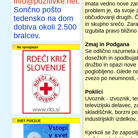
info@pozitivke.net
.
imata vedno nove zami
Sončno pošto
problem je, da svoje 
občudovanji drugih. 
tedensko na dom
in skupno srečo. Zara
dobiva okoli 2.500
izgubita pravo bližin
bralcev.
Zmaj in Podgana
Ne spreglejte
Se odlično razumeta in
dosežkih in spodbujata
družbo in opazi nove p
poglobljeno. Glede na
zvezo po neumnosti, 
Poklici
Uvoznik - izvoznik, tes
televizijski delavec, 
skladiščnik, borzni 
industrijskih izdelkov,
SVET POEZIJE
Kjerkoli se že zaposli