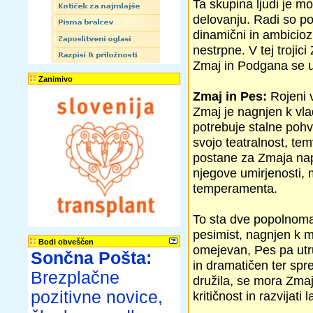
Ta skupina ljudi je m
delovanju. Radi so po
dinamični in ambiciozn
nestrpne. V tej troji
Zmaj in Podgana se uč
Zanimivo
Zmaj in Pes:
Rojeni v
Zmaj je nagnjen k vlad
potrebuje stalne poh
svojo teatralnost, te
postane za Zmaja nap
njegove umirjenosti, m
temperamenta.
To sta dve popolnoma 
pesimist, nagnjen k m
Bodi obveščen
omejevan, Pes pa utr
Sončna Pošta:
in dramatičen ter sp
Brezplačne
družila, se mora Zmaj 
pozitivne novice,
kritičnost in razvijati