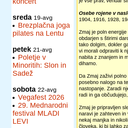
koncert
je vse prav, vendar st
Osebe rojene v nasl
sreda
19-avg
1904, 1916, 1928, 1
Brezplačna joga
Zmaj je poln energije 
pilates na Lentu
obdarjen s štirimi da
tako dolgim, dokler g
petek
21-avg
vi morali odpraviti k
Poletje v
nabita z znanjem in m
dihamo.
Minoritih: Slon in
Sadež
Da Zmaj zaživi polno ž
posebno nalogo na tem
sobota
nastopanje. Zaradi nj
22-avg
radi in ga občudujejo,
Vegafest 2026
29. Mednarodni
Zmaj je pripravljen s
festival MLADI
naravi je zahteven in
nekaj manjka in nikoli 
LEVI
človeka, ki bi lahko 