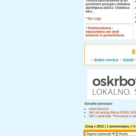
Teslova plošča/obesek je po
posebnem postopku obdelana
aluminijasta plošča. Obdelava
tako...
*
Beri dalje
*
Oskrbovalnica -
neposredna vez med
kmetom in potrošnikom
Sorodne povezave
www.mirza.si
Več od avtorja Mirza FENG SH
Več s področja * Horoskop in ast
Zmaj v 2012
| 1 komentarjev. |
No