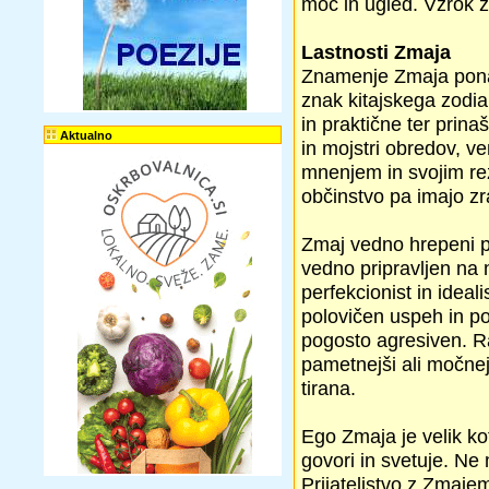
moč in ugled. Vzrok z
Lastnosti Zmaja
Znamenje Zmaja ponaza
znak kitajskega zodi
in praktične ter prin
Aktualno
in mojstri obredov, v
mnenjem in svojim rez
občinstvo pa imajo zr
Zmaj vedno hrepeni p
vedno pripravljen na 
perfekcionist in ideal
polovičen uspeh in po
pogosto agresiven. Rad
pametnejši ali močnej
tirana.
Ego Zmaja je velik kot
govori in svetuje. Ne 
Prijateljstvo z Zmajem