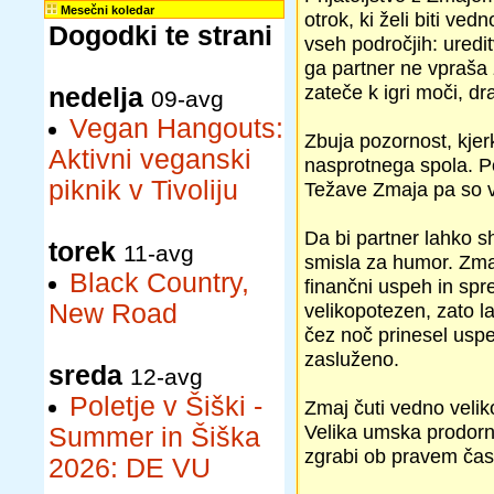
Mesečni koledar
otrok, ki želi biti ve
Dogodki te strani
vseh področjih: uredit
ga partner ne vpraša 
zateče k igri moči, dr
nedelja
09-avg
Vegan Hangouts:
Zbuja pozornost, kjerk
Aktivni veganski
nasprotnega spola. P
piknik v Tivoliju
Težave Zmaja pa so v 
Da bi partner lahko sh
torek
11-avg
smisla za humor. Zmaj
Black Country,
finančni uspeh in spr
New Road
velikopotezen, zato la
čez noč prinesel uspeh
zasluženo.
sreda
12-avg
Poletje v Šiški -
Zmaj čuti vedno velik
Velika umska prodorno
Summer in Šiška
zgrabi ob pravem čas
2026: DE VU