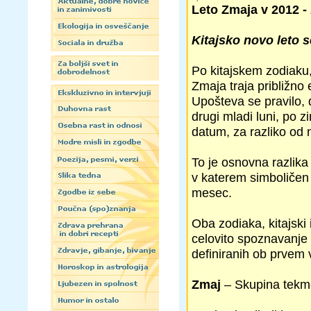
Leto Zmaja v 2012 - 
Kitajsko novo leto s
Po kitajskem zodiaku,
Zmaja traja približno
Upošteva se pravilo,
drugi mladi luni, po
datum, za razliko od n
To je osnovna razlik
v katerem simboličen p
mesec.
Oba zodiaka, kitajski 
celovito spoznavanje 
definiranih ob prvem
Zmaj
– Skupina tekm