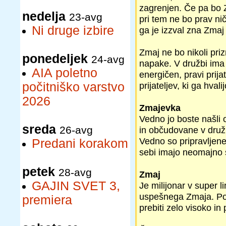
zagrenjen. Če pa bo 
nedelja
23-avg
pri tem ne bo prav nič
Ni druge izbire
ga je izzval zna Zmaj 
Zmaj ne bo nikoli priz
ponedeljek
24-avg
napake. V družbi ima 
AIA poletno
energičen, pravi prija
počitniško varstvo
prijateljev, ki ga hval
2026
Zmajevka
Vedno jo boste našli
sreda
26-avg
in občudovane v družb
Vedno so pripravljene 
Predani korakom
sebi imajo neomajno s
petek
28-avg
Zmaj
GAJIN SVET 3,
Je milijonar v super 
uspešnega Zmaja. Po 
premiera
prebiti zelo visoko i