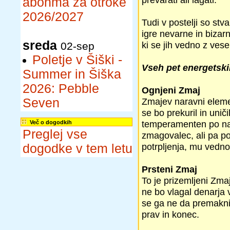
abonma za otroke
2026/2027
Tudi v postelji so stv
igre nevarne in bizarn
sreda
ki se jih vedno z vese
02-sep
Poletje v Šiški -
Vseh pet energetski
Summer in Šiška
2026: Pebble
Ognjeni Zmaj
Seven
Zmajev naravni elemen
se bo prekuril in uniči
temperamenten po nar
Več o dogodkih
Preglej vse
zmagovalec, ali pa p
potrpljenja, mu vedno u
dogodke v tem letu
Prsteni Zmaj
To je prizemljeni Zma
ne bo vlagal denarja
se ga ne da premakniti
prav in konec.