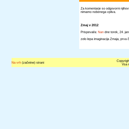
Za komentarje so odgovorni njihovi 
nimamo nobenega vpliva.
Zmaj v 2012
Prispeval/a:
Nan
dne torek, 24. j
zelo lepa imaginacija Zmaja, prva 
Copyrigh
Na vrh
(začetne) strani
Vsa n