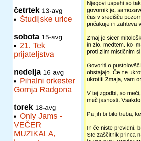
Njegovi uspehi so tako
četrtek
govornik je, samozav
13-avg
čas v središču pozornos
Študijske urice
pričakuje in zahteva v
sobota
15-avg
Zmaj je sicer mitološk
21. Tek
in zlo, medtem, ko ima
proti zlim mističnim s
prijateljstva
Govoriti o pustolovščin
nedelja
16-avg
obstajajo. Če ne ukro
ukrotiti Zmaja, vam on
Pihalni orkester
Gornja Radgona
V tej zgodbi, so meči
meč jasnosti. Vsakdo 
torek
18-avg
Pa jih bi bilo treba, 
Only Jams -
VEČER
In če niste previdni, 
MUZIKALA,
Ste zaščitnik princa 