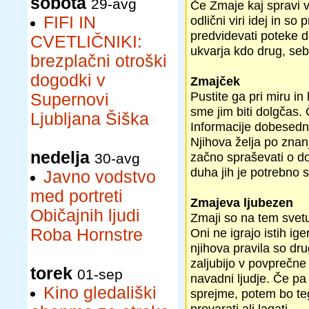
sobota
29-avg
Če Zmaje kaj spravi v
FIFI IN
odlični viri idej in s
predvidevati poteke do
CVETLIČNIKI:
ukvarja kdo drug, sebi
brezplačni otroški
dogodki v
Zmajček
Pustite ga pri miru i
Supernovi
sme jim biti dolgčas. 
Ljubljana Šiška
Informacije dobesedno
Njihova želja po zna
nedelja
začno spraševati o do
30-avg
duha jih je potrebno s
Javno vodstvo
med portreti
Zmajeva ljubezen
Običajnih ljudi
Zmaji so na tem svetu
Roba Hornstre
Oni ne igrajo istih ig
njihova pravila so dr
zaljubijo v povprečne
torek
01-sep
navadni ljudje. Če p
Kino gledališki
sprejme, potem bo te
prevarati ali lagati.