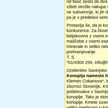
od tisoč šesto do dva
všteti stroški nakupa 
ne subvencije, ki ji
pa je v predelavi seme
Pristavlja še, da je 
konkurence. Za človek
beljakovine z vsemi e
maščobe z vsemi esenc
minerale in veliko ne
prehranjevanje.
T. S.
*01/4300 255, info@h
Ozelenitev Savinjske 
Konoplja namesto h
Klemen Cokanova*, te
zbornici Slovenije, K
pridelovalce v Savinjs
konoplje. Tako je stor
konoplje. Kmete ozave
veliko predavanj o kon