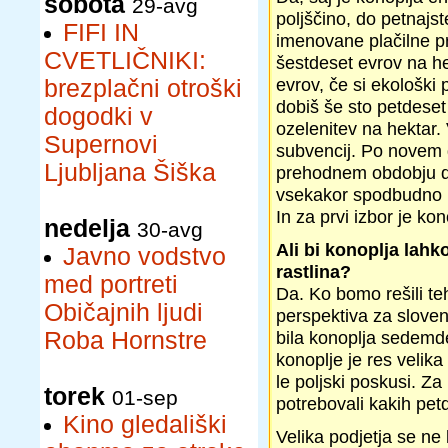
sobota
29-avg
poljščino, do petnajst
FIFI IN
imenovane plačilne pr
CVETLIČNIKI:
šestdeset evrov na he
evrov, če si ekološki 
brezplačni otroški
dobiš še sto petdeset
dogodki v
ozelenitev na hektar.
Supernovi
subvencij. Po novem d
Ljubljana Šiška
prehodnem obdobju dvo
vsekakor spodbudno in
In za prvi izbor je kon
nedelja
30-avg
Ali bi konoplja lahk
Javno vodstvo
rastlina?
med portreti
Da. Ko bomo rešili te
Običajnih ljudi
perspektiva za sloven
Roba Hornstre
bila konoplja sedemde
konoplje je res velika
le poljski poskusi. Z
torek
01-sep
potrebovali kakih petd
Kino gledališki
Velika podjetja se ne 