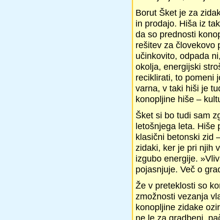
Borut Šket je za zidak
in prodajo. Hiša iz ta
da so prednosti konop
rešitev za človekovo p
učinkovito, odpada n
okolja, energijski str
reciklirati, to pomeni
varna, v taki hiši je 
konopljine hiše – kult
Šket si bo tudi sam zg
letošnjega leta. Hiše 
klasični betonski zid
zidaki, ker je pri nji
izgubo energije. »Vli
pojasnjuje. Več o gra
Že v preteklosti so ko
zmožnosti vezanja vlag
konopljine zidake ozi
ne le za gradbeni, pač