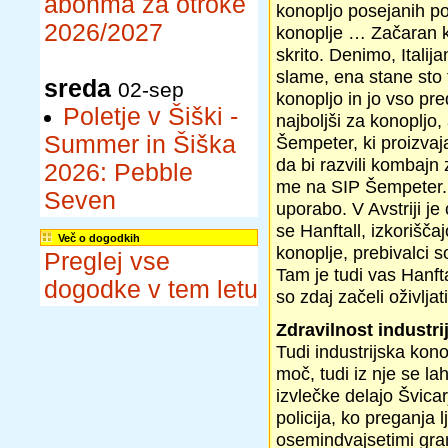
abonma za otroke
konopljo posejanih pov
2026/2027
konoplje … Začaran kr
skrito. Denimo, Itali
slame, ena stane sto t
sreda
02-sep
konopljo in jo vso pre
Poletje v Šiški -
najboljši za konopljo,
Summer in Šiška
Šempeter, ki proizvaj
da bi razvili kombajn 
2026: Pebble
me na SIP Šempeter. A
Seven
uporabo. V Avstriji j
se Hanftall, izkorišča
Več o dogodkih
konoplje, prebivalci 
Preglej vse
Tam je tudi vas Hanfta
dogodke v tem letu
so zdaj začeli oživlja
Zdravilnost industr
Tudi industrijska kon
moč, tudi iz nje se la
izvlečke delajo Švicar
policija, ko preganja 
osemindvajsetimi gra