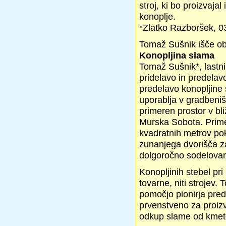
stroj, ki bo proizvajal
konoplje.
*Zlatko Razboršek, 0
Tomaž Sušnik išče ob
Konopljina slama
Tomaž Sušnik*, lastni
pridelavo in predelav
predelavo konopljine s
uporablja v gradbeništ
primeren prostor v bli
Murska Sobota. Primer
kvadratnih metrov pok
zunanjega dvorišča za
dolgoročno sodelovan
Konopljinih stebel pr
tovarne, niti strojev.
pomočjo pionirja pre
prvenstveno za proiz
odkup slame od kmetov