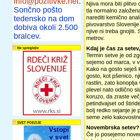
info@pozitivke.net
.
Njiva mora biti plitvo
Sončno pošto
tla normalno založena z
narediti kemično anali
tedensko na dom
pivovarstvo Slovenije
dobiva okoli 2.500
njive ni treba gnojiti
bralcev.
metrov.
Kdaj je čas za setev,
Ne spreglejte
Termin setve je od z
sejemo od marca, v vi
Kako na gosto seješ 
gosto, kot pšenico, nj
rastlin, zato konoplja
plevel nato odlično slu
koruzo, da zraste več
petindvajset od štirid
bolj redko sejanje je 
seme zelo kakovostn
SVET POEZIJE
Novembrska setev?
Če jo posejemo novem