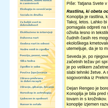
Piše: Tatjana Svete v 
Rastlina, ki obeta o
Konoplja je rastlina, 
Takoj, letos. Lahko bi
pomagala odpreti na t
oživila lesno in teksti
čudnih časih res mog
ekološkega kmetoval
utemeljuje, da je to 
Seveda je, po njegove
začetnih težav pri spr
je po velikem začetne
slabi tehniki žetve. 
sogovornika iz Prekmu
Dejan Rengeo je bore
Konoplja je bila pred
tovarn in s krožnikov.
konoplje izjemen razv