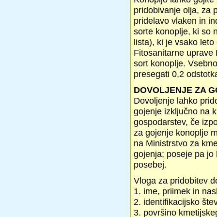
pridobivanje olja, za
pridelavo vlaken in i
sorte konoplje, ki so 
lista), ki je vsako le
Fitosanitarne uprave 
sort konoplje. Vsebn
presegati 0,2 odstotk
DOVOLJENJE ZA G
Dovoljenje lahko prid
gojenje izključno na k
gospodarstev, če izpo
za gojenje konoplje m
na Ministrstvo za kme
gojenja; poseje pa jo
posebej.
Vloga za pridobitev d
1. ime, priimek in na
2. identifikacijsko š
3. površino kmetijsk