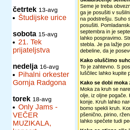
Seme je treba obvezno
četrtek
13-avg
ga je posušiti v sušil
Študijske urice
na podstrešju. Suho s
posušiti. Pomladanska
septembra in je septe
sobota
15-avg
lahko pospravimo. Str
21. Tek
stebla. Je pa lažje po
prijateljstva
debeline, da je pose
Kako oluščimo suh
nedelja
16-avg
To je zahtevno. S pos
luščilec lahko kupite 
Pihalni orkester
Gornja Radgona
Kako se dobi moka 
Moka za kruh se nared
olje, iz oljne pogače.
torek
18-avg
konje. Kruh lahko na
Only Jams -
bomo spekli kruh. Ko
VEČER
pšenično, pirino, ržen
lahko spečete tudi pec
MUZIKALA,