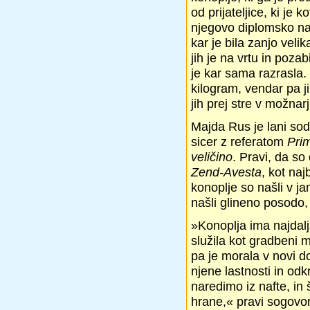
od prijateljice, ki je
njegovo diplomsko nal
kar je bila zanjo velik
jih je na vrtu in pozab
je kar sama razrasla. 
kilogram, vendar pa j
jih prej stre v možnar
Majda Rus je lani sod
sicer z referatom
Prim
veličino
. Pravi, da so 
Zend-Avesta
, kot naj
konoplje so našli v 
našli glineno posodo, 
»Konoplja ima najdal
služila kot gradbeni m
pa je morala v novi d
njene lastnosti in od
naredimo iz nafte, i
hrane,« pravi sogovor