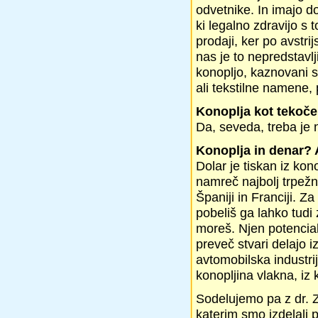
odvetnike. In imajo d
ki legalno zdravijo s 
prodaji, ker po avstri
nas je to nepredstavlj
konopljo, kaznovani s
ali tekstilne namene,
Konoplja kot tekoče
Da, seveda, treba je n
Konoplja in denar? A
Dolar je tiskan iz kon
namreč najbolj trpežn
Španiji in Franciji. Z
pobeliš ga lahko tud
moreš. Njen potencial
preveč stvari delajo 
avtomobilska industri
konopljina vlakna, iz 
Sodelujemo pa z dr. 
katerim smo izdelali 