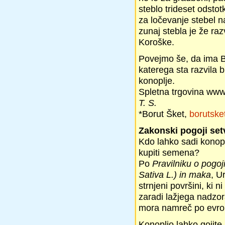
steblo trideset odsto
za ločevanje stebel na
zunaj stebla je že raz
Koroške.
Povejmo še, da ima Bo
katerega sta razvila 
konoplje.
Spletna trgovina www.
T. S.
*Borut Šket,
borutsk
Zakonski pogoji setv
Kdo lahko sadi konopl
kupiti semena?
Po
Pravilniku o pogoj
Sativa L.)
in maka
, U
strnjeni površini, ki 
zaradi lažjega nadzor
mora namreč po evrops
Konopljo lahko gojit