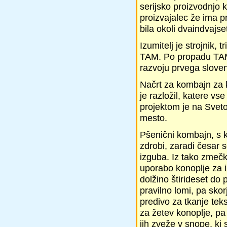
serijsko proizvodnjo 
proizvajalec že ima p
bila okoli dvaindvajse
Izumitelj je strojnik, 
TAM. Po propadu TAM-a
razvoju prvega slove
Načrt za kombajn za 
je razložil, katere vs
projektom je na Sveto
mesto.
Pšenični kombajn, s k
zdrobi, zaradi česar s
izguba. Iz tako zmečk
uporabo konoplje za i
dolžino štirideset do
pravilno lomi, pa skorj
predivo za tkanje tekst
za žetev konoplje, p
jih zveže v snope, ki 