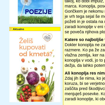
takoj, ko dobi impulz,
marca. Konoplja, pose
Goričkem je nekomu n
je vrh tega sejal še 
požeti in je ostala n
zaradi konoplje v eni 
Aktualno
se poveča njihova plod
Katere so najboljše
Dokler konoplja ne za
razmere. Ko pa že zač
vlažna zemlja, ker na 
konoplja v vodi, jo to
dežja, da lahko pote
Ali konoplja res ni
Zdaj jih še nima, ko 
koruza, bi se verjetn
zaščita pred škodljivc
menjuješ posevke. Kon
zaradi konoplje, ki ob