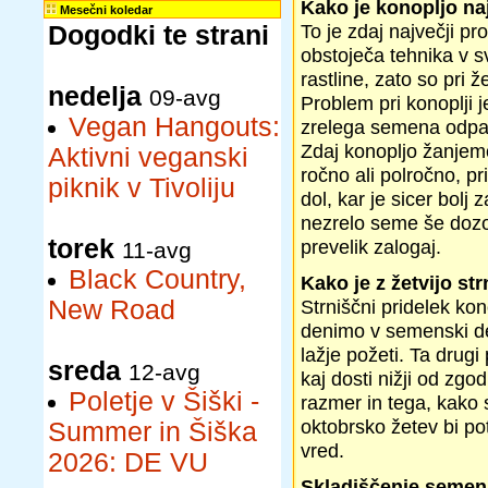
Kako je konopljo na
Mesečni koledar
To je zdaj največji p
Dogodki te strani
obstoječa tehnika v s
rastline, zato so pri ž
nedelja
09-avg
Problem pri konoplji 
Vegan Hangouts:
zrelega semena odpad
Zdaj konopljo žanjem
Aktivni veganski
ročno ali polročno, pr
piknik v Tivoliju
dol, kar je sicer bolj
nezrelo seme še dozor
torek
prevelik zalogaj.
11-avg
Black Country,
Kako je z žetvijo st
New Road
Strniščni pridelek ko
denimo v semenski detel
lažje požeti. Ta drugi
sreda
12-avg
kaj dosti nižji od zgo
Poletje v Šiški -
razmer in tega, kako 
oktobrsko žetev bi pot
Summer in Šiška
vred.
2026: DE VU
Skladiščenje semen