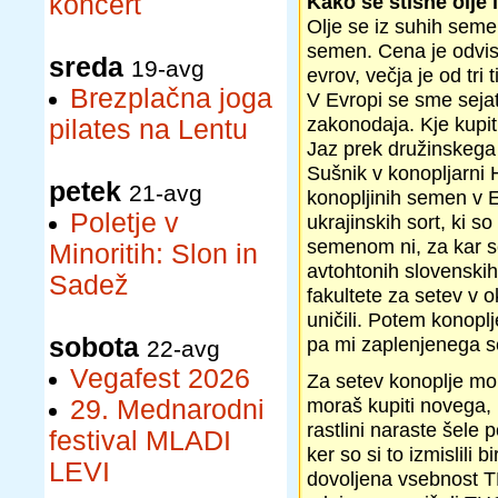
koncert
Kako se stisne olje
Olje se iz suhih seme
semen. Cena je odvisn
sreda
19-avg
evrov, večja je od tri 
Brezplačna joga
V Evropi se sme sejat
zakonodaja. Kje kupi
pilates na Lentu
Jaz prek družinskeg
Sušnik v konopljarni 
petek
21-avg
konopljinih semen v 
Poletje v
ukrajinskih sort, ki
semenom ni, za kar s
Minoritih: Slon in
avtohtonih slovenskih 
Sadež
fakultete za setev v o
uničili. Potem konopl
sobota
pa mi zaplenjenega se
22-avg
Vegafest 2026
Za setev konoplje mor
moraš kupiti novega, 
29. Mednarodni
rastlini naraste šele 
festival MLADI
ker so si to izmislili 
LEVI
dovoljena vsebnost THC 