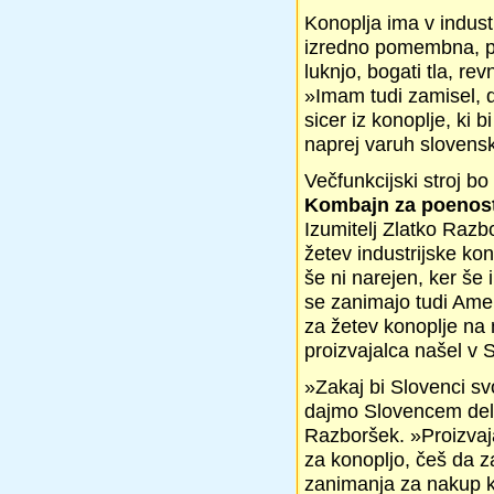
Konoplja ima v indust
izredno pomembna, pris
luknjo, bogati tla, rev
»Imam tudi zamisel, da
sicer iz konoplje, ki b
naprej varuh slovensk
Večfunkcijski stroj bo
Kombajn za poenost
Izumitelj Zlatko Razb
žetev industrijske ko
še ni narejen, ker še 
se zanimajo tudi Amer
za žetev konoplje na
proizvajalca našel v S
»Zakaj bi Slovenci sv
dajmo Slovencem delo
Razboršek. »Proizvaja
za konopljo, češ da z
zanimanja za nakup ko