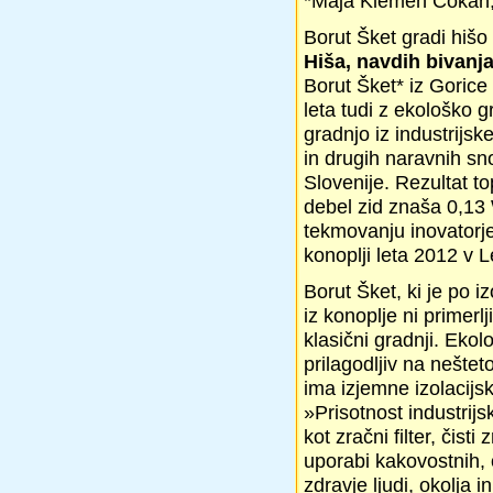
*Maja Klemen Cokan,
Borut Šket gradi hišo 
Hiša, navdih bivanj
Borut Šket* iz Gorice
leta tudi z ekološko 
gradnjo iz industrijs
in drugih naravnih sno
Slovenije. Rezultat t
debel zid znaša 0,13
tekmovanju inovatorj
konoplji leta 2012 v 
Borut Šket, ki je po i
iz konoplje ni primer
klasični gradnji. Ekol
prilagodljiv na neštet
ima izjemne izolacijs
»Prisotnost industrijs
kot zračni filter, či
uporabi kakovostnih, o
zdravje ljudi, okolja i