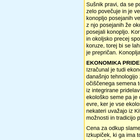
Sušnik pravi, da se po
zelo povečuje in je v
konopljo posejanih ve
z njo posejanih že ok
posejali konopljo. Ko
in okoljsko precej spo
koruze, torej bi se la
je prepričan. Konoplja 
EKONOMIKA PRID
Izračunal je tudi eko
današnjo tehnologijo
očiščenega semena te
iz integrirane pridel
ekološko seme pa je d
evre, ker je vse ekol
nekateri uvažajo iz Ki
možnosti in tradicijo 
Cena za odkup slame p
Izkupiček, ki ga ima 