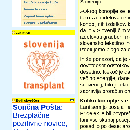
Slovenijo.
»Okrog konoplje se je
tako za pridelovalce i
konopljinih izdelkov, 
da jo v Sloveniji čim
Zanimivo
izdelovati gradbeni ma
slovensko tekstilno in
izdelujemo blago za 
In še ponazori, da je 
devetdeset odstotkov 
desetino. Nekoč je da
večino energije, dane
subvencij, bilo je e
zapravlja proračun d
Koliko konoplje ste p
Bodi obveščen
Sončna Pošta:
Lani sem jo posejal n
Pridelek je bil povpre
Brezplačne
lani vse skupaj poseja
pozitivne novice,
posadilo po deset arov,