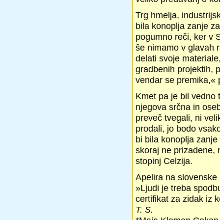
Trg hmelja, industrijsk
bila konoplja zanje za
pogumno reči, ker v S
še nimamo v glavah r
delati svoje materiale
gradbenih projektih, 
vendar se premika,« p
Kmet pa je bil vedno t
njegova srčna in oseb
preveč tvegali, ni vel
prodali, jo bodo vsako
bi bila konoplja zanje
skoraj ne prizadene,
stopinj Celzija.
Apelira na slovenske p
»Ljudi je treba spodbu
certifikat za zidak iz
T. S.