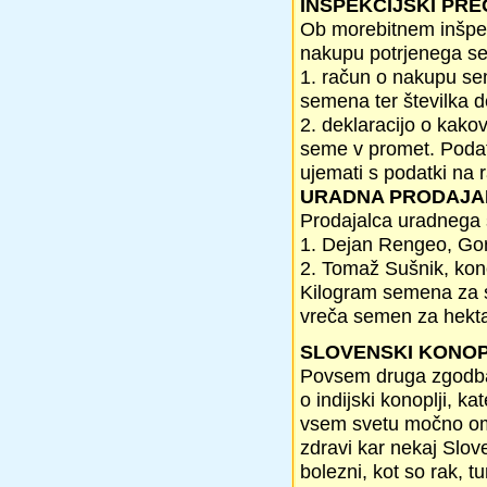
INŠPEKCIJSKI PR
Ob morebitnem inšpekc
nakupu potrjenega sem
1. račun o nakupu sem
semena ter številka d
2. deklaracijo o kakovo
seme v promet. Podatk
ujemati s podatki na 
URADNA PRODAJA
Prodajalca uradnega 
1. Dejan Rengeo, Gori
2. Tomaž Sušnik, kono
Kilogram semena za s
vreča semen za hekta
SLOVENSKI KONOP
Povsem druga zgodba 
o indijski konoplji, 
vsem svetu močno ome
zdravi kar nekaj Slov
bolezni, kot so rak, 