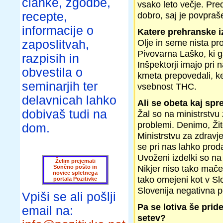
članke, zgodbe,
vsako leto večje. Pred
recepte,
dobro, saj je povpraš
informacije o
Katere prehranske iz
Olje in seme nista pr
zaposlitvah,
Pivovarna Laško, ki ga
razpisih in
Inšpektorji imajo pri
obvestila o
kmeta prepovedali, ke
seminarjih ter
vsebnost THC.
delavnicah lahko
Ali se obeta kaj sp
dobivaš tudi na
Žal so na ministrstvu 
problemi. Denimo, Žito
dom.
Ministrstvu za zdravje
se pri nas lahko proda
Uvoženi izdelki so na 
Želim prejemati
Nikjer niso tako mačeh
Sončno pošto in
novice spletnega
tako omejeni kot v Slo
portala Pozitivke
Slovenija negativna p
Vpiši se ali pošlji
Pa se lotiva še prid
email na:
setev?