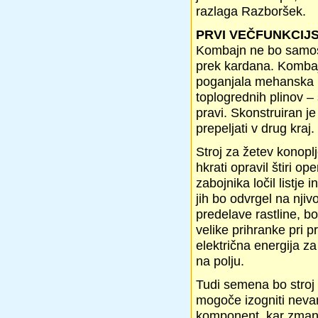
razlaga Razboršek.
PRVI VEČFUNKCIJS
Kombajn ne bo samost
prek kardana. Kombajn
poganjala mehanska p
toplogrednih plinov –
pravi. Skonstruiran j
prepeljati v drug kraj.
Stroj za žetev konoplje
hkrati opravil štiri o
zabojnika ločil listje 
jih bo odvrgel na njiv
predelave rastline, bo
velike prihranke pri p
električna energija za
na polju.
Tudi semena bo stroj l
mogoče izogniti neva
komponent, kar zmanjš