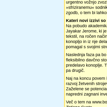
urgentno vožnjo zvozi
»sfriziranemu« sodniku
zgodb, o tem bi lahko 
Kateri novi izzivi s
Na pobudo akademika A
Jayakar Jerome, ki je
tekstil, na ročen nači
konopljo in iz nje del
pomagal s svojimi str
Naslednja faza pa bo
fleksibilno davčno sto
predelavo konoplje. T
pa drugič.
Naj na koncu povem še
razvoj žetvenih stroje
Zaželene se potencial
napredni zagnani inves
Več o tem na www.bo