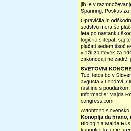
jih je v razmnoževanj
Spanring. Poskus za d
Opravičila in odškodn
sodstvu mora še plača
leta po nastanku škod
logično sklepal, saj 
plačati sedem tisoč e
vložil zahtevek za od
zakonodaji ne zadrži 
SVETOVNI KONGRE
Tudi letos bo v Sloven
avgusta v Lendavi. Or
rastline s poudarkom 
Informacije: Majda R
congress.com
Avtohtono slovensko
Konoplja da hrano, 
Biologinja Majda Rus
konoplje, ki ga je pr