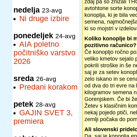
zdaj pa so znižali TH
avtohtone sorte kono
nedelja
23-avg
konoplja, ki je bila ve
Ni druge izbire
semena, najmočnejša vl
ki so mojstri v izdelo
ponedeljek
24-avg
Koliko konoplje bi 
AIA poletno
pozitivno računico?
počitniško varstvo
Če konopljo ročno poža
veliko kmetov sejalo p
2026
pokrili stroške in še n
saj je za setev konop
sreda
26-avg
zelo iskano in se cen
od dva do tri evre na
Predani korakom
kilogramov semena na
Gorenjskem. Če bi žel
petek
28-avg
Žetev s klasičnim ko
GAJIN SVET 3,
nekaj pojedo ptiči, nek
zemlji počaka do pomla
premiera
Ali slovenski pride
Da, saj je konoplja e