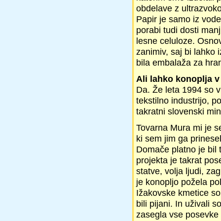
obdelave z ultrazvokom
Papir je samo iz vode
porabi tudi dosti manj
lesne celuloze. Osnovn
zanimiv, saj bi lahko 
bila embalaža za hra
Ali lahko konoplja v
Da. Že leta 1994 so v
tekstilno industrijo, po
takratni slovenski mini
Tovarna Mura mi je seš
ki sem jim ga prinese
Domače platno je bil t
projekta je takrat pose
statve, volja ljudi, z
je konopljo požela poli
Ižakovske kmetice so p
bili pijani. In uživali
zasegla vse posevke p