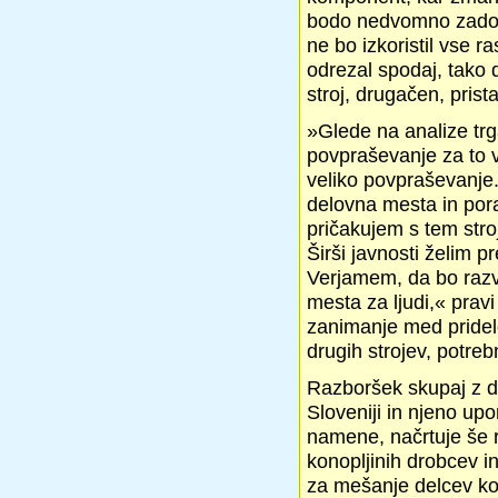
bodo nedvomno zadovol
ne bo izkoristil vse r
odrezal spodaj, tako d
stroj, drugačen, prista
»Glede na analize trg
povpraševanje za to v
veliko povpraševanje.
delovna mesta in pora
pričakujem s tem stro
Širši javnosti želim p
Verjamem, da bo razvo
mesta za ljudi,« pravi 
zanimanje med pridelo
drugih strojev, potreb
Razboršek skupaj z dr
Sloveniji in njeno upo
namene, načrtuje še ra
konopljinih drobcev in
za mešanje delcev kon