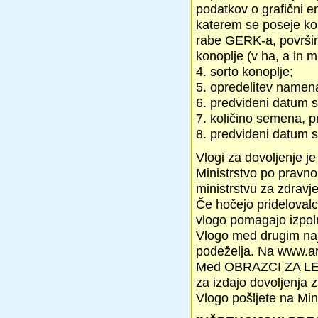
podatkov o grafični 
katerem se poseje k
rabe GERK-a, površin
konoplje (v ha, a in m
4. sorto konoplje;
5. opredelitev namena
6. predvideni datum s
7. količino semena, p
8. predvideni datum s
Vlogi za dovoljenje je
Ministrstvo po pravn
ministrstvu za zdravje 
Če hočejo pridelovalci
vlogo pomagajo izpoln
Vlogo med drugim najd
podeželja. Na www.ars
Med OBRAZCI ZA LETO 
za izdajo dovoljenja 
Vlogo pošljete na Min