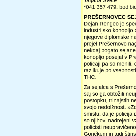
Tatjana Svete
*041 357 479, bodib
PREŠERNOVEC SEJA
Dejan Rengeo je specia
industrijsko konopljo
njegove diplomske nal
prejel Prešernovo nag
nekdaj bogato sejane i
konopljo posejal v Pre
policaji pa so menili,
razlikuje po vsebnost
THC.
Za sejalca s Prešerno
saj so ga obtožili ne
postopku, trinajstih 
svojo nedolžnost. »Zd
smislu, da je policija
so njihovi nadrejeni v
policisti neupravičen
Goričkem in tudi štiri