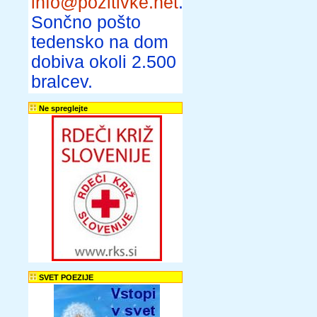
info@pozitivke.net
.
Sončno pošto
tedensko na dom
dobiva okoli 2.500
bralcev.
Ne spreglejte
SVET POEZIJE