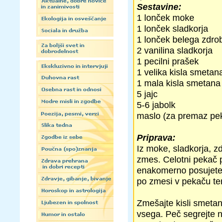
Sestavine:
1 lonček moke
1 lonček sladkorja
1 lonček belega zdro
2 vanilina sladkorja
1 pecilni prašek
1 velika kisla smetan
1 mala kisla smetana
5 jajc
5-6 jabolk
maslo (za premaz pe
Priprava:
Iz moke, sladkorja, z
zmes. Celotni pekač 
enakomerno posujete p
po zmesi v pekaču ter
Zmešajte kisli smetani
vsega. Peč segrejte n