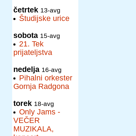
četrtek
13-avg
Študijske urice
sobota
15-avg
21. Tek
prijateljstva
nedelja
16-avg
Pihalni orkester
Gornja Radgona
torek
18-avg
Only Jams -
VEČER
MUZIKALA,