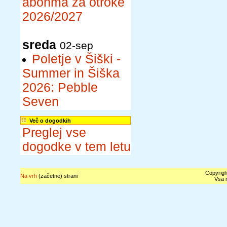
abonma za otroke
2026/2027
sreda
02-sep
Poletje v Šiški -
Summer in Šiška
2026: Pebble
Seven
Več o dogodkih
Preglej vse
dogodke v tem letu
Copyrigh
Na vrh
(začetne) strani
Vsa n