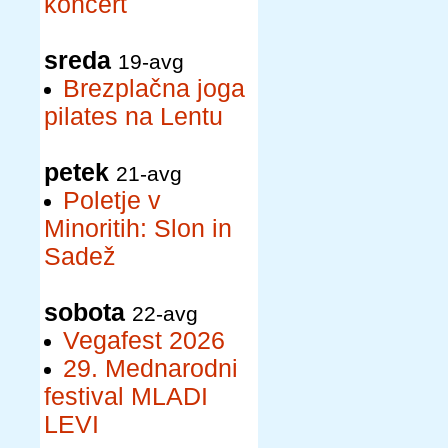
koncert
sreda
19-avg
Brezplačna joga
pilates na Lentu
petek
21-avg
Poletje v
Minoritih: Slon in
Sadež
sobota
22-avg
Vegafest 2026
29. Mednarodni
festival MLADI
LEVI