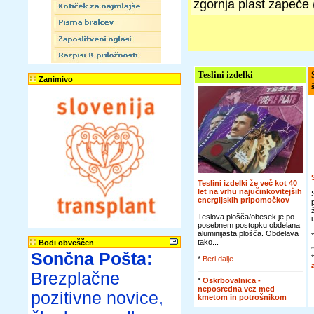
zgornja plast zapeče 
Teslini izdelki
Zanimivo
Teslini izdelki že več kot 40
let na vrhu najučinkovitejših
energijskih pripomočkov
Teslova plošča/obesek je po
posebnem postopku obdelana
aluminijasta plošča. Obdelava
tako...
Bodi obveščen
Sončna Pošta:
*
Beri dalje
Brezplačne
*
Oskrbovalnica -
neposredna vez med
pozitivne novice,
kmetom in potrošnikom