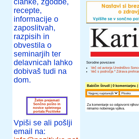
članke, zgodbe,
recepte,
informacije o
zaposlitvah,
razpisih in
obvestila o
seminarjih ter
delavnicah lahko
Sorodne povezave
Več od avtorja Uredništvo Sonc
dobivaš tudi na
Več s področja * Zdrava prehran
dom.
Babičin štrudl
| 0 komentarjev. |
Želim prejemati
Sončno pošto in
Za komentarje so odgovorni njihovi 
novice spletnega
nimamo nobenega vpliva.
portala Pozitivke
Vpiši se ali pošlji
email na: