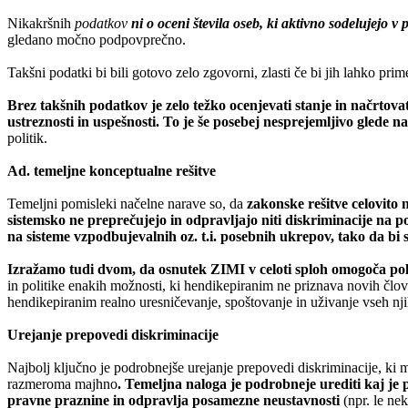
Nikakršnih
podatkov
ni o oceni števila oseb, ki aktivno sodelujejo v 
gledano močno podpovprečno.
Takšni podatki bi bili gotovo zelo zgovorni, zlasti če bi jih lahko prime
Brez takšnih podatkov je zelo težko ocenjevati stanje in načrtova
ustreznosti in uspešnosti.
To je še posebej nesprejemljivo glede na 
politik.
Ad. temeljne konceptualne rešitve
Temeljni pomisleki načelne narave so, da
zakonske rešitve celovito
sistemsko
ne preprečujejo in odpravljajo
niti diskriminacije na p
na sisteme vzpodbujevalnih oz. t.i. posebnih ukrepov, tako da bi si
Izražamo tudi dvom, da osnutek ZIMI v celoti sploh omogoča po
in politike enakih možnosti, ki hendikepiranim ne priznava novih človek
hendikepiranim realno uresničevanje, spoštovanje in uživanje vseh nji
Urejanje prepovedi diskriminacije
Najbolj ključno je podrobnejše urejanje prepovedi diskriminacije, ki m
razmeroma majhno
. Temeljna naloga je podrobneje urediti kaj je
pravne praznine in odpravlja posamezne neustavnosti
(npr. le ne