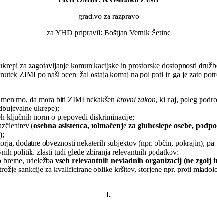
gradivo za razpravo
za YHD pripravil: Boštjan Vernik Šetinc
ukrepi za zagotavljanje komunikacijske in prostorske dostopnosti druž
snutek ZIMI po naši oceni žal ostaja komaj na pol poti in ga je zato pot
saj menimo, da mora biti ZIMI nekakšen
krovni zakon
, ki naj, poleg podr
dbujevalne ukrepe);
eh ključnih norm o prepovedi diskriminacije;
zčlenitev (
osebna asistenca, tolmačenje za gluhoslepe osebe, podpo
);
orja, dodatne obveznosti nekaterih subjektov (npr. občin, pokrajin), pa
ih politik, zlasti tudi glede zbiranja relevantnih podatkov;
no breme, udeležba
vseh relevantnih nevladnih organizacij
(ne zgolj 
trožje sankcije za kvalificirane oblike kršitev, storjene npr. proti mlad
I.