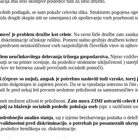
acija ima zelo škodljive posledice tudi za širšo družbo.
ilnih podlagah, se nam pokaže celovita slika. Strukturno pogojena ogro
in (da drugih skupin niti ne omenjamo) ob upoštevanju vseh posebnosti 
emveč je
problem družbe kot celote
. Na ravni širše družbe zato zanik
e diskriminacije učinkuje rušilno. Pomeni stalno grožnjo družbeni kohezi
predvsem neizkoriščenost vseh razpoložljivih človeških virov in njihov
blem neučinkovitega delovanja tržnega gospodarstva.
Njeno vzdržev
niji se na primer ocenjuje, da posledice strukturne izključenosti ) starej
avkov ter bremena zaradi povečanih socialnih pomoči).
i (čeprav so nujni), ampak je potrebno nasloviti tudi vzroke, torej
razito dolgotrajen in zapleten proces. Da se ta vprašanja ustrezno in č
di še pred nekaj leti povsem neslutene priložnosti za samouresničitev i
ti možnost uživati te priložnosti.
Zato mora ZIMI ustvariti celovit 
lj za blaženje socialnih posledic položaja oseb
(npr. z različnimi so
podrobnejšo analizo stanja
, saj z izjemo brezbarvnega podatka o dele
validnostmi pred diskriminacijo
,
o potrebah po posameznih ukrep
 posledice hendikepa oz. diskriminacije.