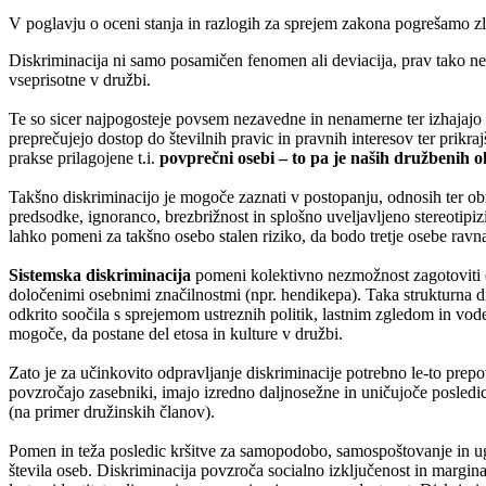
V poglavju o oceni stanja in razlogih za sprejem zakona pogrešamo zla
Diskriminacija ni samo posamičen fenomen ali deviacija, prav tako ne 
vseprisotne v družbi.
Te so sicer najpogosteje povsem nezavedne in nenamerne ter izhajajo zl
preprečujejo dostop do številnih pravic in pravnih interesov ter prikra
prakse prilagojene t.i.
povprečni osebi – to pa je naših družbenih
Takšno diskriminacijo je mogoče zaznati v postopanju, odnosih ter ob
predsodke, ignoranco, brezbrižnost in splošno uveljavljeno stereotipi
lahko pomeni za takšno osebo stalen riziko, da bodo tretje osebe ravnal
Sistemska diskriminacija
pomeni kolektivno nezmožnost zagotoviti e
določenimi osebnimi značilnostmi (npr. hendikepa). Taka strukturna dis
odkrito soočila s sprejemom ustreznih politik, lastnim zgledom in voden
mogoče, da postane del etosa in kulture v družbi.
Zato je za učinkovito odpravljanje diskriminacije potrebno le-to prepov
povzročajo zasebniki, imajo izredno daljnosežne in uničujoče posledice
(na primer družinskih članov).
Pomen in teža posledic kršitve za samopodobo, samospoštovanje in ug
števila oseb. Diskriminacija povzroča socialno izključenost in margina