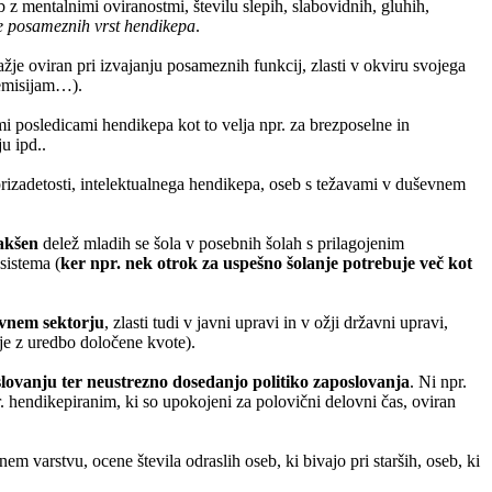
b z mentalnimi oviranostmi, številu slepih, slabovidnih, gluhih,
e posameznih vrst hendikepa
.
lažje oviran pri izvajanju posameznih funkcij, zlasti v okviru svojega
 emisijam…).
mi posledicami hendikepa kot to velja npr. za brezposelne in
u ipd..
rizadetosti, intelektualnega hendikepa, oseb s težavami v duševnem
akšen
delež mladih se šola v posebnih šolah s prilagojenim
sistema (
ker npr. nek otrok za uspešno šolanje potrebuje več kot
avnem sektorju
, zlasti tudi v javni upravi in v ožji državni upravi,
je z uredbo določene kvote).
slovanju ter neustrezno dosedanjo politiko zaposlovanja
. Ni npr.
. hendikepiranim, ki so upokojeni za polovični delovni čas, oviran
em varstvu, ocene števila odraslih oseb, ki bivajo pri starših, oseb, ki