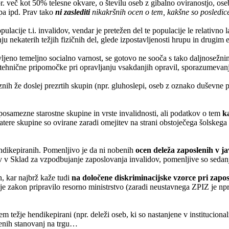
r. več kot 50% telesne okvare, o številu oseb z gibalno oviranostjo, ose
pa ipd. Prav tako
ni zaslediti
nikakršnih ocen o tem, kakšne so posledic
lacije t.i. invalidov, vendar je pretežen del te populacije le relativno 
u nekaterih težjih fizičnih del, glede izpostavljenosti hrupu in drugim
vljeno temeljno socialno varnost, se gotovo ne sooča s tako daljnosežni
 tehnične pripomočke pri opravljanju vsakdanjih opravil, sporazumevanj
ih že doslej prezrtih skupin (npr. gluhoslepi, oseb z oznako duševne p
posamezne starostne skupine in vrste invalidnosti, ali podatkov o tem
k
atere skupine so ovirane zaradi omejitev na strani obstoječega šolskega 
dikepiranih. Pomenljivo je da ni nobenih
ocen deleža zaposlenih v j
ov v Sklad za vzpodbujanje zaposlovanja invalidov, pomenljive so sedan
, kar najbrž kaže tudi
na določene diskriminacijske vzorce pri zapo
e zakon pripravilo resorno ministrstvo (zaradi neustavnega ZPIZ je npr
 težje hendikepirani (npr. deleži oseb, ki so nastanjene v institucionaln
jenih stanovanj na trgu…