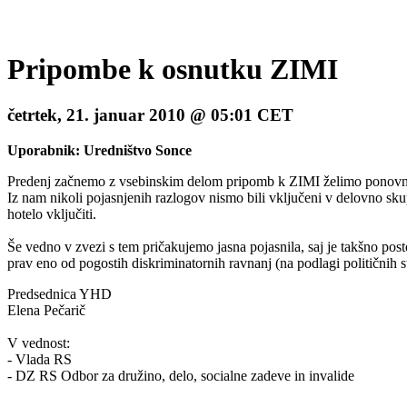
Pripombe k osnutku ZIMI
četrtek, 21. januar 2010 @ 05:01 CET
Uporabnik: Uredništvo Sonce
Predenj začnemo z vsebinskim delom pripomb k ZIMI želimo ponovno zap
Iz nam nikoli pojasnjenih razlogov nismo bili vključeni v delovno sku
hotelo vključiti.
Še vedno v zvezi s tem pričakujemo jasna pojasnila, saj je takšno pos
prav eno od pogostih diskriminatornih ravnanj (na podlagi političnih st
Predsednica YHD
Elena Pečarič
V vednost:
- Vlada RS
- DZ RS Odbor za družino, delo, socialne zadeve in invalide