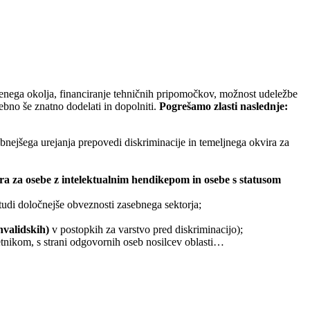
benega okolja, financiranje tehničnih pripomočkov, možnost udeležbe
rebno še znatno dodelati in dopolniti.
Pogrešamo zlasti naslednje:
obnejšega urejanja prepovedi diskriminacije in temeljnega okvira za
ra za osebe z intelektualnim hendikepom in osebe s statusom
 tudi določnejše obveznosti zasebnega sektorja;
invalidskih)
v postopkih za varstvo pred diskriminacijo);
oletnikom, s strani odgovornih oseb nosilcev oblasti…