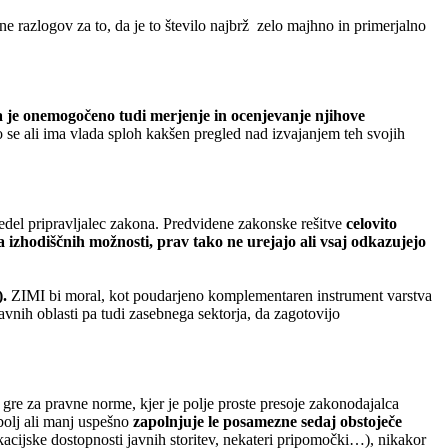
cene razlogov za to, da je to število najbrž zelo majhno in primerjalno
 pa je onemogočeno tudi merjenje in ocenjevanje njihove
se ali ima vlada sploh kakšen pregled nad izvajanjem teh svojih
avedel pripravljalec zakona. Predvidene zakonske rešitve
celovito
ja izhodiščnih možnosti, prav tako ne urejajo ali vsaj odkazujejo
.
ZIMI bi moral, kot poudarjeno komplementaren instrument varstva
javnih oblasti pa tudi zasebnega sektorja, da zagotovijo
 gre za pravne norme, kjer je polje proste presoje zakonodajalca
olj ali manj uspešno
zapolnjuje le posamezne sedaj obstoječe
kacijske dostopnosti javnih storitev, nekateri pripomočki…), nikakor