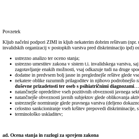
Povzetek
Kljub načelni podpori ZIMI in kljub nekaterim dobrim rešitvam (npr. 
invalidskih organizacij v postopkih varstva pred diskriminacijo ipd) o
ustrezno analizo ter oceno stanja;
ustrezno umestitev zakona v sistem t.i. invalidskega varstva, 
zagotavljanje enakih možnosti, vsaj odkazuje tudi na druge spo
dodatne in predvsem bolj jasne in preglednejše rešitve glede vs
nekatere oblike razumnih prilagoditev in njihovo podrobnejšo ra
duševne prizadetosti ter oseb s psihiatričnimi diagnozami
…
natančnejše opredelitve vseh pozitivnih obveznosti javnega sekt
natančnejše obveznosti javnih subjektov glede oblikovanja aktivn
ustreznejše normiranje glede pravnega varstva (deljeno dokaz
celostno sankcioniranje vseh kršitev prepovedi diskriminacije, s
terminološko uskladitev;
ad. Ocena stanja in razlogi za sprejem zakona