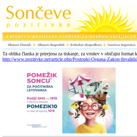
Ta oblika članka je prirejena za tiskanje, za vrnitev v običajni format k
http://www.pozitivke.net/article.php/Postopki-Organa-Zakon-Invalid