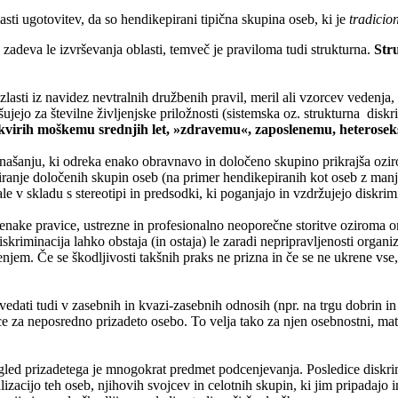
sti ugotovitev, da so hendikepirani tipična skupina oseb, ki je
tradicio
zadeva le izvrševanja oblasti, temveč je praviloma tudi strukturna.
Str
asti iz navidez nevtralnih družbenih pravil, meril ali vzorcev vedenja, 
jšujejo za številne življenjske priložnosti (sistemska oz. strukturna dis
 okvirih moškemu srednjih let, »zdravemu«, zaposlenemu, heterose
našanju, ki odreka enako obravnavo in določeno skupino prikrajša oziro
ziranje določenih skupin oseb (na primer hendikepiranih kot oseb z manjš
e v skladu s stereotipi in predsodki, ki poganjajo in vzdržujejo diskrim
nake pravice, ustrezne in profesionalno neoporečne storitve oziroma o
kriminacija lahko obstaja (in ostaja) le zaradi nepripravljenosti organi
jem. Če se škodljivosti takšnih praks ne prizna in če se ne ukrene vse, d
edati tudi v zasebnih in kvazi-zasebnih odnosih (npr. na trgu dobrin in s
 za neposredno prizadeto osebo. To velja tako za njen osebnostni, materi
led prizadetega je mnogokrat predmet podcenjevanja. Posledice diskri
lizacijo teh oseb, njihovih svojcev in celotnih skupin, ki jim pripadaj