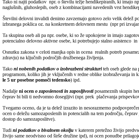
Tako ni najti podatkov npr. o številu težje hendikepiranih, ki imajo np
naglušnih, gluhoslepih, oseb z kombinacijami navedenih vrst hendike
Številni delovni invalidi denimo zavzemajo gotovo zelo velik delež popu
izbranega poklica oz. na konkretnem delovnem mestu (npr pri izvajanj
Ta skupina oseb ali pa npr. osebe, ki so že upokojene in imajo zagoto
potencialno delovno aktivne osebe, ki potrebujejo stalno asistenco in
Osnutku zakona v celoti manjka opis in ocena realnih potreb posamezn
zdravju) na ključnih področjih družbenega življenja.
Tako
ni nobenih podatkov o izobrazbeni strukturi
teh oseb glede na 
programom, koliko jih je vključenih v redne oblike izobraževanja in k
le 5 ur posebne pomoči tedensko
) ipd.
Nadalje
ni ocen
o zaposlenosti in zaposljivosti
posameznih skupin hen
čeprav bi bili ti nedvomno dosegljivi (npr. prek plačevanja prispevk
Tvegamo oceno, da je ta delež izrazito in nesorazmerno podpovprečen
ocen o deležu samozaposlenih in potencialih na tem področju, čeprav j
dostop do samozaposlitve).
Tudi
ni podatkov o bivalnem okolju
v katerem pretežno živijo predvsem
živijo same neodvisno od širše družine ipd), ni ocen ponudbe prilago