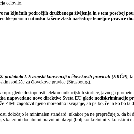
ja celovito.
 na ključnih področjih družbenega življenja in s tem posebej pouda
hendikepiranim
rutinsko kršene zlasti naslednje temeljne pravice do:
2. protokola k Evropski konvenciji o človekovih pravicah (EKČP)
, k
pskim sodišče za človekove pravice (Strasbourg).
ta
npr. glede dostopnosti telekomunikacijskih storitev, javnega prometneg
utka napovedane nove direktive Sveta EU glede nediskriminacije pri
 bi že ZIMI zagotovil njeno morebitno izvajanje, ali pa bo, če in ko bo 
ti določajo le minimalen standard, nikakor pa ne preprečujejo, da bi d
 s katerimi dodatnimi pravnimi ukrepi (bolj konkretnimi zakonskimi nor