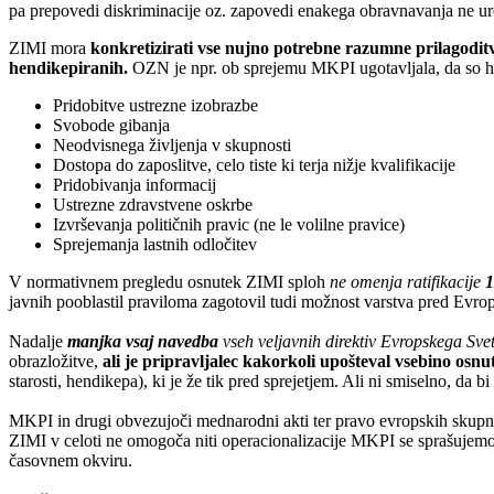
pa prepovedi diskriminacije oz. zapovedi enakega obravnavanja ne ure
ZIMI mora
konkretizirati vse nujno potrebne razumne prilagoditve
hendikepiranih.
OZN je npr. ob sprejemu MKPI ugotavljala, da so 
Pridobitve ustrezne izobrazbe
Svobode gibanja
Neodvisnega življenja v skupnosti
Dostopa do zaposlitve, celo tiste ki terja nižje kvalifikacije
Pridobivanja informacij
Ustrezne zdravstvene oskrbe
Izvrševanja političnih pravic (ne le volilne pravice)
Sprejemanja lastnih odločitev
V normativnem pregledu osnutek ZIMI sploh
ne omenja ratifikacije
1
javnih pooblastil praviloma zagotovil tudi možnost varstva pred Evro
Nadalje
manjka vsaj navedba
vseh veljavnih direktiv Evropskega Sve
obrazložitve,
ali je pripravljalec kakorkoli upošteval vsebino osn
starosti, hendikepa), ki je že tik pred sprejetjem. Ali ni smiselno, da
MKPI in drugi obvezujoči mednarodni akti ter pravo evropskih skupnos
ZIMI v celoti ne omogoča niti operacionalizacije MKPI se sprašujemo,
časovnem okviru.