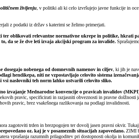
političnem življenju
, v politiki ali ki celo izvršujejo javne funkcije in o
rjali z podatki iz držav s katerimi se želimo primerjati.
ti ter oblikovati relevantne normativne ukrepe in politike, hkrati
to, da se že dve leti izvaja akcijski program za invalide.
Sprašujemo 
 ne dosegajo nobenega od domnevnih namenov in ciljev
, ki jih je n
odlagi hendikepa, niti ne vzpostavljajo celovito sistema izenačevan
 vsi naslovniki teh norm lahko ustvarili celovito sliko.
lno izvajanje Mednarodne konvencije o pravicah invalidov (MKPI)
ovih pravic, specificirati in razjasniti obveznosti in pravne dolžnosti 
hovih pravic, brez vsakršnega razlikovanja na podlagi invalidnosti.
ora zagotoviti trden in brezpogojen ter dovolj jasen pravni okvir. Tukaj
 prepovedano oz. kaj je v posameznih situacijah zapovedano.
ZIMI b
katera vprašanja razumnih prilagoditev pri dostopnosti okolja in komuni