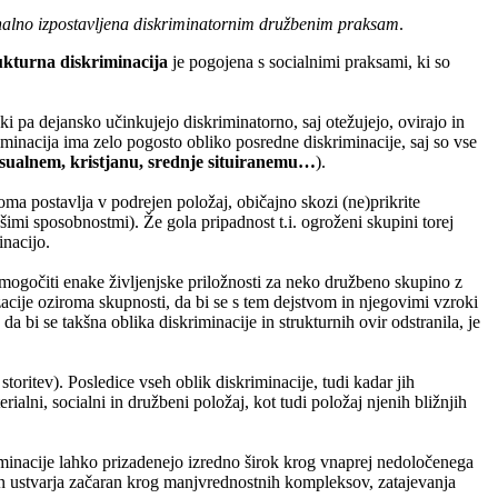
nalno izpostavljena diskriminatornim družbenim praksam
.
ukturna diskriminacija
je pogojena s socialnimi praksami, ki so
ki pa dejansko učinkujejo diskriminatorno, saj otežujejo, ovirajo in
kriminacija ima zelo pogosto obliko posredne diskriminacije, saj so vse
ksualnem, kristjanu, srednje situiranemu…
).
ma postavlja v podrejen položaj, običajno skozi (ne)prikrite
imi sposobnostmi). Že gola pripadnost t.i. ogroženi skupini torej
inacijo.
mogočiti enake življenjske priložnosti za neko družbeno skupino z
zacije oziroma skupnosti, da bi se s tem dejstvom in njegovimi vzroki
a bi se takšna oblika diskriminacije in strukturnih ovir odstranila, je
toritev). Posledice vseh oblik diskriminacije, tudi kadar jih
alni, socialni in družbeni položaj, kot tudi položaj njenih bližnjih
minacije lahko prizadenejo izredno širok krog vnaprej nedoločenega
o in ustvarja začaran krog manjvrednostnih kompleksov, zatajevanja