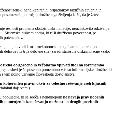
ženost žensk, hendikepiranih, pripadnikov različnih etničnih in
na posameznih področjih družbenega življenja kaže, da je žrtev
anje resnosti problema obstoja diskriminacije, neučinkovito odzivanje
ji. Sistemska diskriminacija, ki ruši družbeno povezanost, je
ih potencialov.
anje nujno vodi k makroekonomskim izgubam in potrebi po
ših delavcev iz trga delovne sile (zaradi starostne diskriminacije vsako
 je treba dolgoročno in večplastno vplivati tudi na spremembo
im prej naslovi je še posebno pomembno v času informacijske družbe, ki
n s tem polno uživanje človeškega dostojanstva.
in koherenten pravni okvir za celostno reševanje vseh ključnih
cialnimi dajatvami).
žu populacije, ki se sooča s hendikepom
ne navaja prav nobenih
ih namenjenih izenačevanju možnosti in drugih posebnih