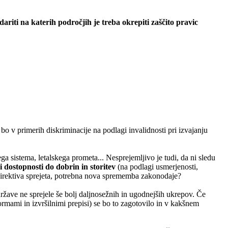
riti na katerih področjih je treba okrepiti zaščito pravic
i bo v primerih diskriminacije na podlagi invalidnosti pri izvajanju
a sistema, letalskega prometa... Nesprejemljivo je tudi, da ni sledu
 dostopnosti do dobrin in storitev
(na podlagi usmerjenosti,
ta direktiva sprejeta, potrebna nova sprememba zakonodaje?
ržave ne sprejele še bolj daljnosežnih in ugodnejših ukrepov. Če
mami in izvršilnimi prepisi) se bo to zagotovilo in v kakšnem