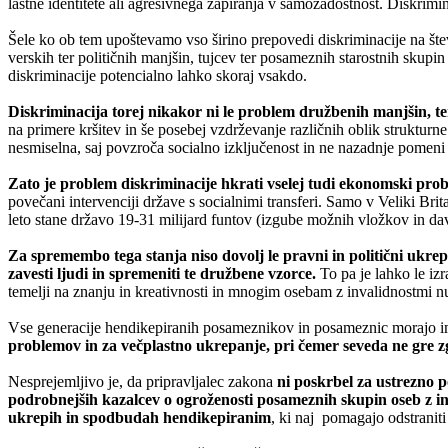
lastne identitete ali agresivnega zapiranja v samozadostnost. Diskrimin
Šele ko ob tem upoštevamo vso širino prepovedi diskriminacije na štev
verskih ter političnih manjšin, tujcev ter posameznih starostnih skup
diskriminacije potencialno lahko skoraj vsakdo.
Diskriminacija torej nikakor ni le problem družbenih manjšin, t
na primere kršitev in še posebej vzdrževanje različnih oblik strukturn
nesmiselna, saj povzroča socialno izključenost in ne nazadnje pomeni 
Zato je problem diskriminacije hkrati vselej tudi ekonomski pro
povečani intervenciji države s socialnimi transferi. Samo v Veliki Brita
leto stane državo 19-31 milijard funtov (izgube možnih vložkov in d
Za spremembo tega stanja niso dovolj le pravni in politični ukrep
zavesti ljudi in spremeniti te družbene vzorce.
To pa je lahko le iz
temelji na znanju in kreativnosti in mnogim osebam z invalidnostmi nu
Vse generacije hendikepiranih posameznikov in posameznic morajo ime
problemov in za večplastno ukrepanje, pri čemer seveda ne gre zgo
Nesprejemljivo je, da pripravljalec zakona
ni poskrbel za ustrezno 
podrobnejših kazalcev o ogroženosti posameznih skupin oseb z in
ukrepih in spodbudah hendikepiranim
, ki naj
pomagajo odstraniti