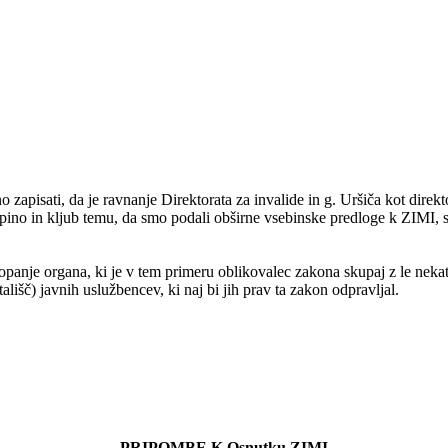
isati, da je ravnanje Direktorata za invalide in g. Uršiča kot direktor
pino in kljub temu, da smo podali obširne vsebinske predloge k ZIMI, s
topanje organa, ki je v tem primeru oblikovalec zakona skupaj z le neka
ališč) javnih uslužbencev, ki naj bi jih prav ta zakon odpravljal.
PRIPOMBE K Osnutku ZIMI