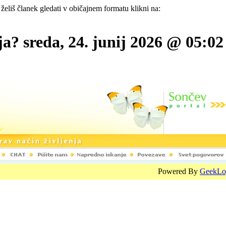
 želiš članek gledati v običajnem formatu klikni na:
aja? sreda, 24. junij 2026 @ 05:0
Powered By
GeekLo