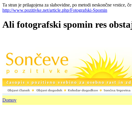
Ta stran je prilagojena za slabovidne, po metodi neskončne vrstice, če
http://www.pozitivke.net/article.php/Fotografski-Spomin
Ali fotografski spomin res obst
Domov