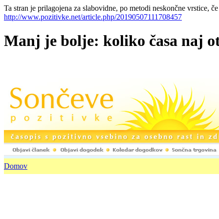
Ta stran je prilagojena za slabovidne, po metodi neskončne vrstice, če
http://www.pozitivke.net/article.php/20190507111708457
Manj je bolje: koliko časa naj o
Domov