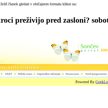
 želiš članek gledati v običajnem formatu klikni na:
troci preživijo pred zasloni? so
Powered By
GeekLo