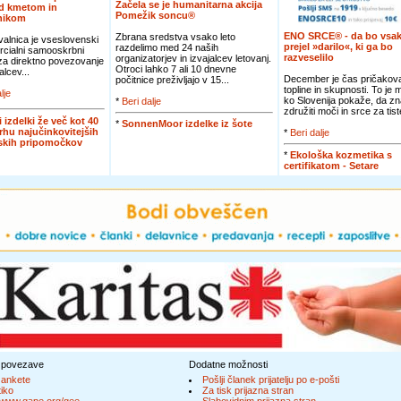
Začela se je humanitarna akcija
d kmetom in
Pomežik soncu®
nikom
ENO SRCE® - da bo vsak
Zbrana sredstva vsako leto
alnica je vseslovenski
prejel »darilo«, ki ga bo
razdelimo med 24 naših
cialni samooskrbni
razveselilo
organizatorjev in izvajalcev letovanj.
 za direktno povezovanje
Otroci lahko 7 ali 10 dnevne
alcev...
December je čas pričakova
počitnice preživljajo v 15...
topline in skupnosti. To je
lje
ko Slovenija pokaže, da zn
*
Beri dalje
združiti moči in srce za tiste
i izdelki že več kot 40
*
SonnenMoor izdelke iz šote
vrhu najučinkovitejših
*
Beri dalje
jskih pripomočkov
*
Ekološka kozmetika s
certifikatom - Setare
 povezave
Dodatne možnosti
 ankete
Pošlji članek prijatelju po e-pošti
tiko
Za tisk prijazna stran