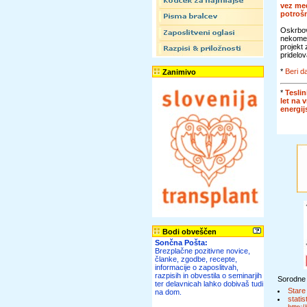
vez me
potroš
Oskrbov
nekomer
projekt
pridelov
*
Beri da
Zanimivo
*
Teslin
let na 
energi
Bodi obveščen
Sončna Pošta:
Brezplačne pozitivne novice,
članke, zgodbe, recepte,
informacije o zaposlitvah,
razpisih in obvestila o seminarjih
Sorodne
ter delavnicah lahko dobivaš tudi
Stare
na dom.
statis