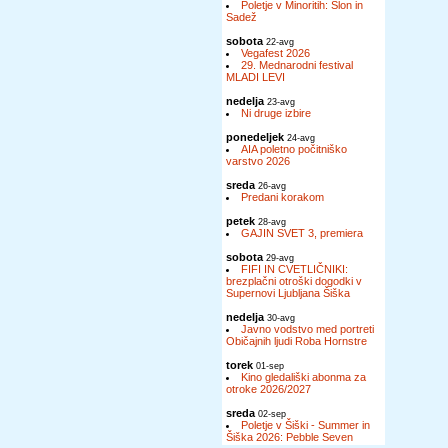
Poletje v Minoritih: Slon in
Sadež
sobota
22-avg
Vegafest 2026
29. Mednarodni festival
MLADI LEVI
nedelja
23-avg
Ni druge izbire
ponedeljek
24-avg
AIA poletno počitniško
varstvo 2026
sreda
26-avg
Predani korakom
petek
28-avg
GAJIN SVET 3, premiera
sobota
29-avg
FIFI IN CVETLIČNIKI:
brezplačni otroški dogodki v
Supernovi Ljubljana Šiška
nedelja
30-avg
Javno vodstvo med portreti
Običajnih ljudi Roba Hornstre
torek
01-sep
Kino gledališki abonma za
otroke 2026/2027
sreda
02-sep
Poletje v Šiški - Summer in
Šiška 2026: Pebble Seven