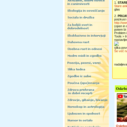
1.
STAR
Stare an
glas
2.
PRIJA
poizkusi s
http://ww
(open in
potem bi
Problem i
Tools > I
nastavlj
slika pov
Še več n
nadaljevan
Oskrbo
Oskrbo