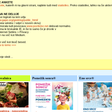
E ANKETE
kete
, katerih ni na glavni strani, najdete tudi med
statistiko
. Preko statistike, lahko na še akti
VA NE DELUJE
e logirati na tem urlju
w.gape.org/geeklog/public_html/
 new windov / odpri v novem oknu)
 morala tudi povezava
www.pozitivke.net
delovati normalno.
ma le brskalnik IE, in še to samo če je drsnik v
nternet Settins > Privacy
en na več kot Medium.
e več kot tisoč besed.
a to temo >>>
je sledi ...
valnica
Pomežik soncu®
Eno srce®
valnica - neposredna