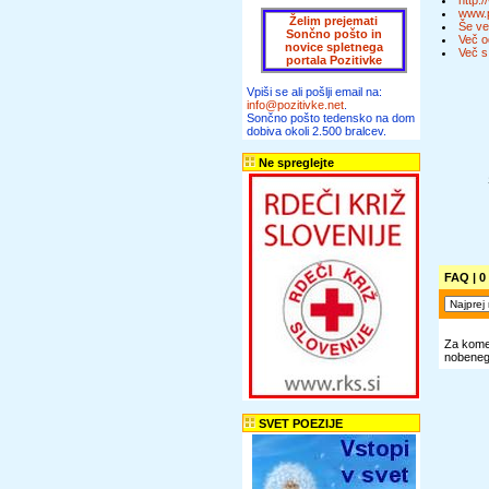
http:
www.p
Želim prejemati
Še ve
Sončno pošto in
Več o
novice spletnega
Več s
portala Pozitivke
Vpiši se ali pošlji email na:
info@pozitivke.net
.
Sončno pošto tedensko na dom
dobiva okoli 2.500 bralcev.
Ne spreglejte
FAQ
| 0
Za komen
nobenega
SVET POEZIJE