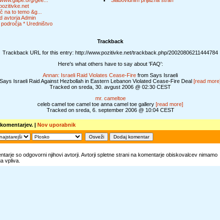
//www.gape.org/gee...
Slabovidnim prijazna stran
ozitivke.net
č na to temo &g...
d avtorja Admin
 področja * Uredništvo
Trackback
Trackback URL for this entry: http://www.pozitivke.net/trackback.php/20020806211444784
Here's what others have to say about 'FAQ':
Annan: Israeli Raid Violates Cease-Fire
from Says Israeli
Says Israeli Raid Against Hezbollah in Eastern Lebanon Violated Cease-Fire Deal
[read more
Tracked on sreda, 30. avgust 2006 @ 02:30 CEST
mr. cameltoe
celeb camel toe camel toe anna camel toe gallery
[read more]
Tracked on sreda, 6. september 2006 @ 10:04 CEST
 komentarjev. |
Nov uporabnik
tarje so odgovorni njihovi avtorji. Avtorji spletne strani na komentarje obiskovalcev nimamo
 vpliva.