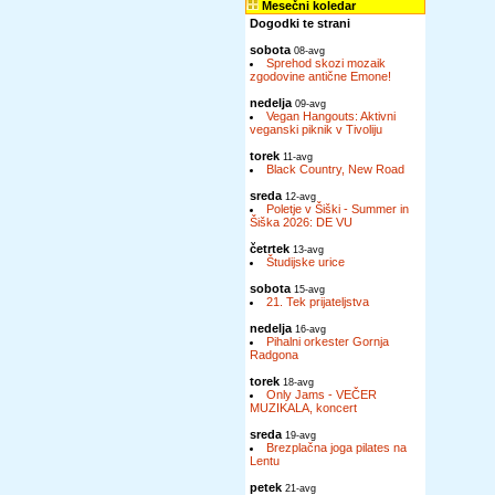
Mesečni koledar
Dogodki te strani
sobota
08-avg
Sprehod skozi mozaik
zgodovine antične Emone!
nedelja
09-avg
Vegan Hangouts: Aktivni
veganski piknik v Tivoliju
torek
11-avg
Black Country, New Road
sreda
12-avg
Poletje v Šiški - Summer in
Šiška 2026: DE VU
četrtek
13-avg
Študijske urice
sobota
15-avg
21. Tek prijateljstva
nedelja
16-avg
Pihalni orkester Gornja
Radgona
torek
18-avg
Only Jams - VEČER
MUZIKALA, koncert
sreda
19-avg
Brezplačna joga pilates na
Lentu
petek
21-avg