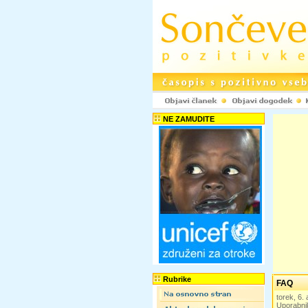
NE ZAMUDITE
Rubrike
FAQ
torek, 6
Uporabni