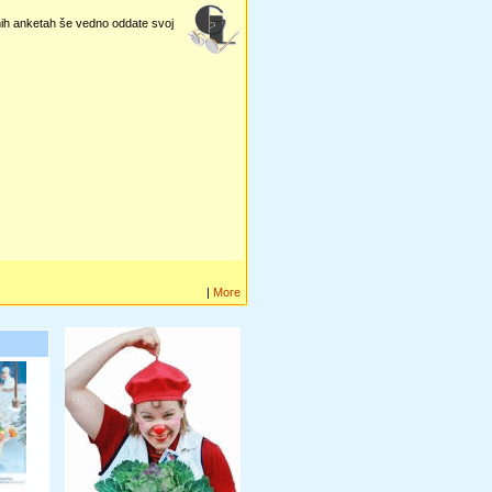
vnih anketah še vedno oddate svoj
|
More