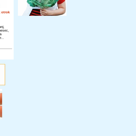
 otrok
nj,
 mesec,
a
...