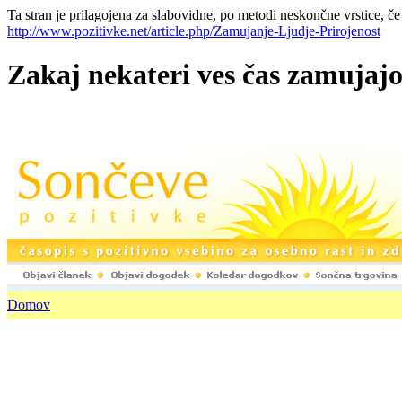
Ta stran je prilagojena za slabovidne, po metodi neskončne vrstice, če
http://www.pozitivke.net/article.php/Zamujanje-Ljudje-Prirojenost
Zakaj nekateri ves čas zamujajo
Domov