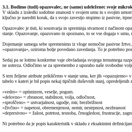
3.1. Bodimo (tudi) opazovalec, ne (samo) udeleženec svoje mikro
V skladu z izsledki sodobne znanosti v svojem umu in s svojim umom 
ključno je narediti korak, da s svojo zavestjo stopimo iz pasivne, trp
Opazovalec je tisti, ki soustvarja in spreminja stvarnost z načinom o
stanje. Opazovanje, opazovano in spoznano, to se vse dogaja v umu, n
Dojemanje samega sebe spremenimo iz vloge nemočne pasivne žrtve, k
»opazovanja«, oziroma bolje povedano zavedanja. To je potrebno poskus
Sedaj pa se lotimo konkretne vaje obvladanja svojega trenutnega raz
ne ustreza. Odločimo se za spremembo z uporabo naše svobodne volje.
S tem željene atribute prikličemo v stanje uma, ker jih »opazujemo« v 
tabelo v kateri je bil popis nekaj tipičnih duševnih stanj, opredeljeni
»vedro« = optimizem, veselje, pogum.
»delovno« = zbranost, stabilnost, volja, odločnost,
»sproščeno« = ustvarjalnost, ugodje, mir, brezbrižnost
»živčno« = napetost, obremenjenost, nemir, nestrpnost, nezbranost
»depresivno« = žalost, potrtost, tesnoba, črnogledost, frustracije, zagr
Ni potrebno da je popis karakteristik v skladu z eksaktnimi definicij