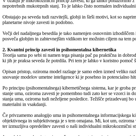
V ozadju je mikrokozmični princip zavesti, ki ga lahko ponazorimo z
nepotrebnih mukotrpnih stanj. To je lahko čisto normalen individualn
Obstajajo pa seveda tudi razvitejši, globji in širši motivi, kot so napr
planetarne nivoje zavesti in podobno.
Večji del nadaljnega besedila je tako namenjen osnovnim izhodiščem in
posveča globjim in zahtevnejšim vidikom ter možnim ciljem na tem podr
2. Kvantni princip zavesti in psihomentalna kibernetika
Teorija sama po sebi ni namen tega pisanja pač pa praktična in dobrode
ki jih je praksa seveda že potrdila. Pri tem je lahko v koristno pomoč
Opisan pristop, oziroma model razlage je samo eden izmed veliko razli
snovanje modelov umetne inteligence ki je posebno in potencialno hitr
Po principu (psihomentalnega) kibernetičnega sistema, kar je groba 
stanje uma, oziroma zavesti je pomembno tudi zato ker se vzorci in do
stanja uma, oziroma tudi neželjene posledice. Težišče prizadevanj bo 
materialni in vsakdanji.
Če privzamemo analogijo uma in psihomentalnega informacijskega kibern
objektivnega in subjektivnega je s tem omajana. Mi, kot um, oziroma 
ter izmuzljiva opredelitev zavesti o naši individualni mikrokozmični st