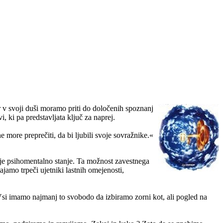
ir v svoji duši moramo priti do določenih spoznanj
 ki pa predstavljata ključ za naprej.
 more preprečiti, da bi ljubili svoje sovražnike.«
oje psihomentalno stanje. Ta možnost zavestnega
ajamo trpeči ujetniki lastnih omejenosti,
 Vsi imamo najmanj to svobodo da izbiramo zorni kot, ali pogled na