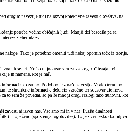
imo, nadziramo in razvijamo. Zakaj in kako ? Zato da se znebimo
se med drugim navezuje tudi na razvoj kolektivne zavesti človeštva, na
danje potrebe večine običajnih ljudi. Manjši del besedila pa se
 interese slehernikov.
ne naloge. Tako je potrebno omeniti tudi nekaj opornih točk iz teorije,
j znanih stvari. Ne bo nujno ustrezen za vsakogar. Obstaja tudi
cilje in namene, kot je naš.
o informacijsko zanko. Podobno je z našo zavestjo. Vsako trenutno
tam te shranjene informacije delujejo vzročno ter soustvarjajo nova
 za to sem že povedal, so pa še mnogi drugi razlogi tako duhovni, kot
 zavesti ni izven nas. Vse smo mi in v nas. Iluzija dualnosti
tki) in opaženo (spoznanja, ugotovitve). To je sicer težko doumljiva