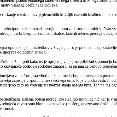
 modelom psihomentalnega kibernetičnega sistema in le-tega lahko vod
i motiv vsakega običajnega človeka.
imer iskanje resnice, razvoj plemenitih in višjih osebnih kvalitet. In to 
 principom kako ravnati s svojim umom za lastno dobrobit in čisto vsak
očju. To bi utegnilo zanimati iskalce, katerih interes presega običajne
jna uporaba njenih izsledkov v življenju. To je predmet tukaj zastavlje
 še uporaba določenih analogij.
čnih možnih poti kako težje oprijemljive pojme približati s pomočjo bol
o razvijajoče področje sodobne znanosti, ki pa ima za osnovo drugačne 
primerjava za naš um, sta vhod in izhod medsebojno povezana s povratn
živetja zapisuje v spominu nezavednega uma, to je v podzavesti. In od 
usmerjeno zato na vodenje ter nadzor stanja našega uma. Tehtne razloge
etičnega sistema potem morda laže sledimo trditvi da nič kar je v naši
vsebujoča zavest smo hkrati opazovalec (mislec), opazovano (misli, obču
varnosti.