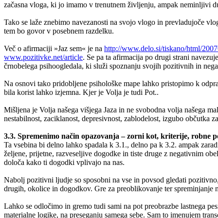
začasna vloga, ki jo imamo v trenutnem življenju, ampak neminljivi du
Tako se laže znebimo navezanosti na svojo vlogo in prevladujoče vlo
tem bo govor v posebnem razdelku.
Več o afirmaciji »Jaz sem« je na
http://www.delo.si/tiskano/html/200
www.pozitivke.net/article
. Se pa ta afirmacija po drugi strani navezu
črnobelega psihoogledala, ki služi spoznanju svojih pozitivnih in negat
Na osnovi tako pridobljene psihološke mape lahko pristopimo k odpravl
bila korist lahko izjemna. Kjer je Volja je tudi Pot..
Mišljena je Volja našega višjega Jaza in ne svobodna volja našega male
nestabilnost, zaciklanost, depresivnost, zablodelost, izgubo občutka 
3.3. Spremenimo način opazovanja – zorni kot, kriterije, robne pog
Ta vsebina bi delno lahko spadala k 3.1., delno pa k 3.2. ampak zara
željene, prijetne, razveseljive dogodke in tiste druge z negativnim 
določa kako ti dogodki vplivajo na nas.
Nabolj pozitivni ljudje so sposobni na vse in povsod gledati pozitivno,
drugih, okolice in dogodkov. Gre za preoblikovanje ter spreminjanje n
Lahko se odločimo in gremo tudi sami na pot preobrazbe lastnega pes
materialne logike, na preseganju samega sebe. Sam to imenujem trans