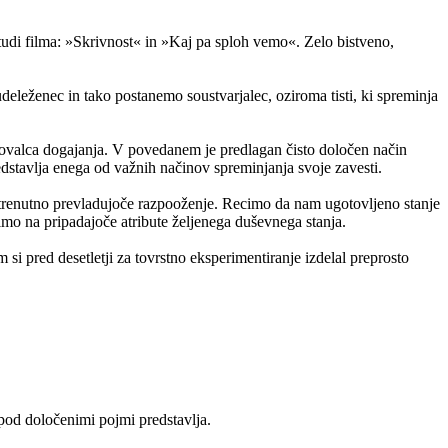
udi filma: »Skrivnost« in »Kaj pa sploh vemo«. Zelo bistveno,
deleženec in tako postanemo soustvarjalec, oziroma tisti, ki spreminja
ovalca dogajanja. V povedanem je predlagan čisto določen način
edstavlja enega od važnih načinov spreminjanja svoje zavesti.
 trenutno prevladujoče razpooženje. Recimo da nam ugotovljeno stanje
o na pripadajoče atribute željenega duševnega stanja.
si pred desetletji za tovrstno eksperimentiranje izdelal preprosto
 pod določenimi pojmi predstavlja.