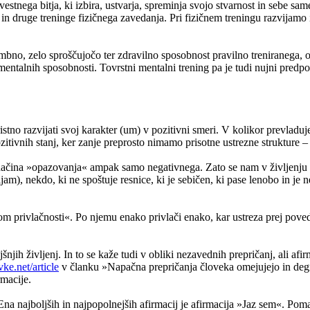
avestnega bitja, ki izbira, ustvarja, spreminja svojo stvarnost in sebe s
n in druge treninge fizičnega zavedanja. Pri fizičnem treningu razvijam
bno, zelo sproščujočo ter zdravilno sposobnost pravilno treniranega, 
mentalnih sposobnosti. Tovrstni mentalni trening pa je tudi nujni predpo
ristno razvijati svoj karakter (um) v pozitivni smeri. V kolikor prevlad
vnih stanj, ker zanje preprosto nimamo prisotne ustrezne strukture – p
ačina »opazovanja« ampak samo negativnega. Zato se nam v življenju p
), nekdo, ki ne spoštuje resnice, ki je sebičen, ki pase lenobo in je ne
 privlačnosti«. Po njemu enako privlači enako, kar ustreza prej povedane
šnjih življenj. In to se kaže tudi v obliki nezavednih prepričanj, ali af
ke.net/article
v članku »Napačna prepričanja človeka omejujejo in degra
rmacije.
. Ena najboljših in najpopolnejših afirmacij je afirmacija »Jaz sem«. 