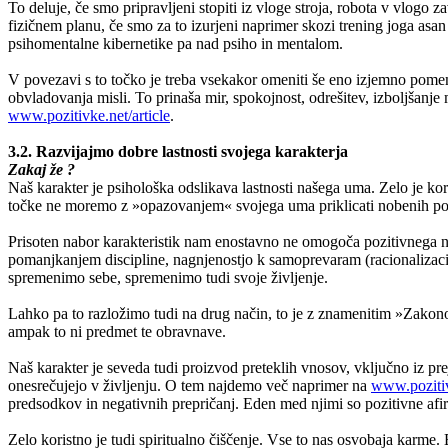
To deluje, če smo pripravljeni stopiti iz vloge stroja, robota v vlogo z
fizičnem planu, če smo za to izurjeni naprimer skozi trening joga asa
psihomentalne kibernetike pa nad psiho in mentalom.
V povezavi s to točko je treba vsekakor omeniti še eno izjemno pomem
obvladovanja misli. To prinaša mir, spokojnost, odrešitev, izboljšanje 
www.pozitivke.net/article
.
3.2. Razvijajmo dobre lastnosti svojega karakterja
Zakaj že ?
Naš karakter je psihološka odslikava lastnosti našega uma. Zelo je ko
točke ne moremo z »opazovanjem« svojega uma priklicati nobenih poziti
Prisoten nabor karakteristik nam enostavno ne omogoča pozitivnega n
pomanjkanjem discipline, nagnjenostjo k samoprevaram (racionalizacijam
spremenimo sebe, spremenimo tudi svoje življenje.
Lahko pa to razložimo tudi na drug način, to je z znamenitim »Zakonom
ampak to ni predmet te obravnave.
Naš karakter je seveda tudi proizvod preteklih vnosov, vključno iz prej
onesrečujejo v življenju. O tem najdemo več naprimer na
www.pozitiv
predsodkov in negativnih prepričanj. Eden med njimi so pozitivne afi
Zelo koristno je tudi spiritualno čiščenje. Vse to nas osvobaja karme