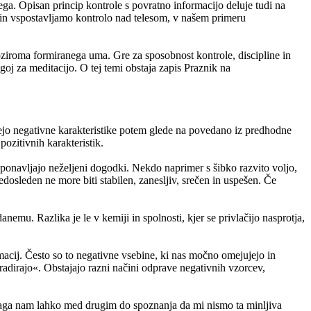
amega. Opisan princip kontrole s povratno informacijo deluje tudi na
o in vspostavljamo kontrolo nad telesom, v našem primeru
oziroma formiranega uma. Gre za sposobnost kontrole, discipline in
goj za meditacijo. O tej temi obstaja zapis Praznik na
ujejo negativne karakteristike potem glede na povedano iz predhodne
ozitivnih karakteristik.
onavljajo neželjeni dogodki. Nekdo naprimer s šibko razvito voljo,
dosleden ne more biti stabilen, zanesljiv, srečen in uspešen. Če
mu. Razlika je le v kemiji in spolnosti, kjer se privlačijo nasprotja,
irmacij. Često so to negativne vsebine, ki nas močno omejujejo in
dirajo«. Obstajajo razni načini odprave negativnih vzorcev,
Pomaga nam lahko med drugim do spoznanja da mi nismo ta minljiva