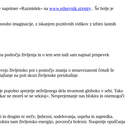
gov naprimer »Razmislek« na
www.ednevnik.si/entry
. Še bolje je
rabo imaginacije, z iskanjem pozitivnih vidikov z izbiro lastnih
na področja življenja in o tem sem tudi sam napisal prispevek
vojo življensko pot s pomočjo znanja o nenavezanosti četudi še
jšanje na poti skozi življenske preizkušnje.
 popolno sprejetje neželjenega dela stvarnosti globoko v sebi. Tako
to kar ne moreš se ne sekiraj«. Nesprejemanje nas blokira in onemogoči
i in drugim ni sreče, ljubezni, sodelovanja, uspeha in napredka.
okira nam življensko energijo, povzroča bolezni. Nasprotje opuščanja