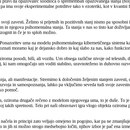
ki pravi da opazovalec soodloča o spremembah opazovanega stanja (bolj
i pa ima svoje eksperimentalne potrditve tako v ezoteriki, kot v kvantni 
oji zavesti. Želimo si prijetnih in pozitivnih stanj nismo pa sposobni in
um in njegova psihomentalna stanja. Ta stanja v nas so tisto kar doživlja
izognit in če je to sploh možno.
j. Ponazoritev uma na modelu psihomentalnega kibernetičnega sistema k
spoznati moramo kaj je dejansko dobro in kaj slabo za nas, kako funkcio
i, oziroma posodi, hiši, ali vozilu. Um obsega različne nivoje od telesni
nj, ki nam omogočajo um voditi stabilno, uravnoteženo in duhovno raz
nja, ali manifestacije. Stremimo k določenim željenim stanjem zavesti,
 razvoja in samospoznanja, lahko pa vključimo seveda tudi svoje zaves
iko pomoč.
ta, oziroma drugače rečeno z modelom njegovega uma, to je duše. To je
voj takih spretnosti. Telo pri naši obravnavi igra vlogo objekta oziroma
načela in principi zato veljajo omejeno in pogojno, kar pa ne zmanjšuje
 in jih ni možno strogo medsebojno ločiti, njihov izbor je pač ena izm