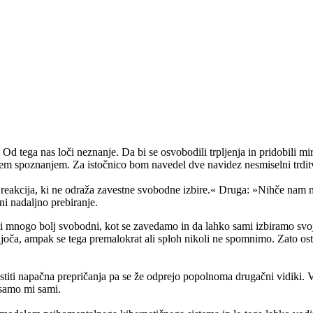
Od tega nas loči neznanje. Da bi se osvobodili trpljenja in pridobili m
tem spoznanjem. Za istočnico bom navedel dve navidez nesmiselni trditvi,
a reakcija, ki ne odraža zavestne svobodne izbire.« Druga: »Nihče nam ne
ni nadaljno prebiranje.
ravi mnogo bolj svobodni, kot se zavedamo in da lahko sami izbiramo sv
šujoča, ampak se tega premalokrat ali sploh nikoli ne spomnimo. Zato ost
ustiti napačna prepričanja pa se že odprejo popolnoma drugačni vidiki.
o samo mi sami.