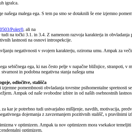
h igralca.
ge našega malega ega. S tem pa smo se dotaknili še ene izjemno pomem
70503/Polet/0
, ali na
je tudi na točki 3.1. in 3.4. Z namenom razvoja karakterja in obvladanj
ivnih lastnosti na osnovi introspekcije.
janju negativnosti v svojem karakterju, oziroma umu. Ampak za večino bo
ga sebičnega ega, ki nas često pelje v napačne bližnjice, stranpoti, v 
za stvarnost in podobna negativna stanja našega uma
oje, odločitve, stališča
di izjemne pomembnosti obvladanja tovrstne psihomentalne spretnosti s
obeležjem. Ampak od naše svobodne izbire in od naših osebnostnih lastn
 za kar je potrebno tudi ustvarjalno mišljenje, navdih, motivacija, predv
egativnega dojemanja z zavzemanjem pozitivnih stališč, s pravilnimi iz
imizma v optimizem. Ampak ta nov optimizem mora vsekakor temeljiti n
cendentalni optimizem.