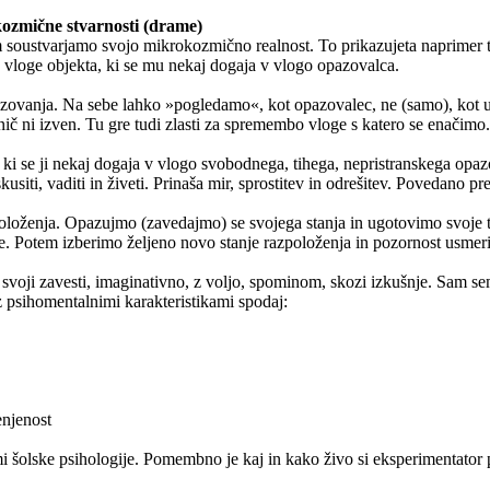
kozmične stvarnosti (drame)
soustvarjamo svojo mikrokozmično realnost. To prikazujeta naprimer t
ne vloge objekta, ki se mu nekaj dogaja v vlogo opazovalca.
pazovanja. Na sebe lahko »pogledamo«, kot opazovalec, ne (samo), kot u
ič ni izven. Tu gre tudi zlasti za spremembo vloge s katero se enačimo.
i se ji nekaj dogaja v vlogo svobodnega, tihega, nepristranskega opaz
iti, vaditi in živeti. Prinaša mir, sprostitev in odrešitev. Povedano pr
položenja. Opazujmo (zavedajmo) se svojega stanja in ugotovimo svoje
 Potem izberimo željeno novo stanje razpoloženja in pozornost usmerim
svoji zavesti, imaginativno, z voljo, spominom, skozi izkušnje. Sam sem 
h z psihomentalnimi karakteristikami spodaj:
enjenost
ami šolske psihologije. Pomembno je kaj in kako živo si eksperimentator