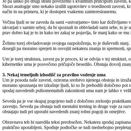
Jo pa lahko po drugi strani povežemo s kvantnim principom zavesti, 
Skozi analogije smo nekako izsilili ugotovitev o troedinosti zavesti, k
način in na primeru, ki je dostopen vsakemu zainteresiranemu.
Večina ljudi se ne zaveda da sami »ustvarjamo« tisto kar doživljamo v sv
ukvarjati s samim seboj, da bi spoznali in obbvladali sami sebe, to je 
prav dobro kaj je to in kako ter zakaj se pojavlja, še manj kako se mu 
Želimo torej obvladovanje svojega razpoloženja, to je duševnih stan
dosegli pa moramo sprejeti in osvojiti nekatera znanja in spretnosti, 
Um je torej struktura, zavest pa je proces, ki se odvija v tej struktur
kibernetike uma je posvečeno pričujoče besedilo. Obstaja dovolj zna
3. Nekaj temeljnih izhodišč za pravilno vodenje uma
Um je posoda naše zavesti, oziroma sredstvo njenega obstoja in izraža
moramo spoznanja ter izkušnje ljudi, ki so že prehodili določeno pot
spodaj navedenih psihomentalnih zakonitosti uma nam je lahko v vel
Seveda pa je vse skupaj pogojeno tudi z določeno zrelostjo praktikan
zavestjo. Seveda pa obstaja tudi mentalni trening in druge vaje za raz
obstajajo tudi pri uporabi navedenih znanj robni pogoji in omejitve.
Obravnava teh bi naredila tekst preobsežen. Nekatera spodaj zapisana 
praktično uporabljeni. Spodnje podtočke se tudi medsebojno prepletajo