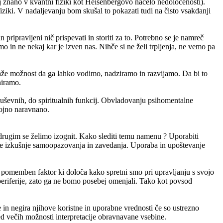
 znano v kvantni fiziki kot Heisenbergovo načelo nedoločenosti).
fiziki. V nadaljevanju bom skušal to pokazati tudi na čisto vsakdanji
 pripravljeni nič prispevati in storiti za to. Potrebno se je namreč
mo in ne nekaj kar je izven nas. Nihče si ne želi trpljenja, ne vemo pa
aže možnost da ga lahko vodimo, nadziramo in razvijamo. Da bi to
niramo.
h, duševnih, do spiritualnih funkcij. Obvladovanju psihomentalne
vojno naravnano.
 drugim se želimo izognit. Kako slediti temu namenu ? Uporabiti
tne izkušnje samoopazovanja in zavedanja. Uporaba in upoštevanje
 pomemben faktor ki določa kako spretni smo pri upravljanju s svojo
 periferije, zato ga ne bomo posebej omenjali. Tako kot povsod
 in negira njihove koristne in uporabne vrednosti če so ustrezno
ed večih možnosti interpretacije obravnavane vsebine.