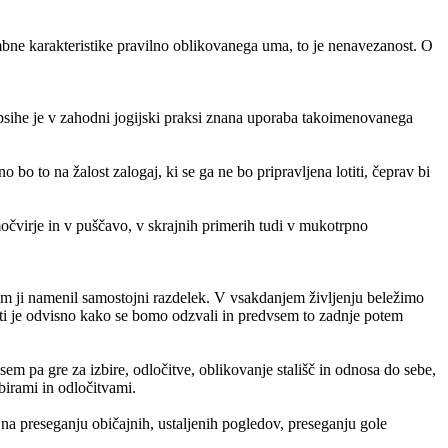
bne karakteristike pravilno oblikovanega uma, to je nenavezanost. O
a psihe je v zahodni jogijski praksi znana uporaba takoimenovanega
 to na žalost zalogaj, ki se ga ne bo pripravljena lotiti, čeprav bi
močvirje in v puščavo, v skrajnih primerih tudi v mukotrpno
em ji namenil samostojni razdelek. V vsakdanjem življenju beležimo
osti je odvisno kako se bomo odzvali in predvsem to zadnje potem
sem pa gre za izbire, odločitve, oblikovanje stališč in odnosa do sebe,
birami in odločitvami.
a preseganju običajnih, ustaljenih pogledov, preseganju gole