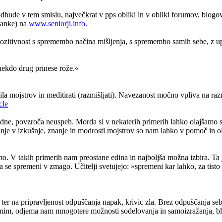
spodbude v tem smislu, največkrat v pps obliki in v obliki forumov, blo
lanke) na
www.seniorji.info
.
ozitivnost s spremembo načina mišljenja, s spremembo samih sebe, z upo
 nekdo drug prinese rože.«
la mojstrov in meditirati (razmišljati). Navezanost močno vpliva na raz
cle
dne, povzroča neuspeh. Morda si v nekaterih primerih lahko olajšamo s
je v izkušnje, znanje in modrosti mojstrov so nam lahko v pomoč in ola
 V takih primerih nam preostane edina in najboljša možna izbira. Ta je
pa se spremeni v zmago. Učitelji svetujejo: »spremeni kar lahko, za tis
ter na pripravljenost odpuščanja napak, krivic zla. Brez odpuščanja seb
amim, odjema nam mnogotere možnosti sodelovanja in samoizražanja, bl