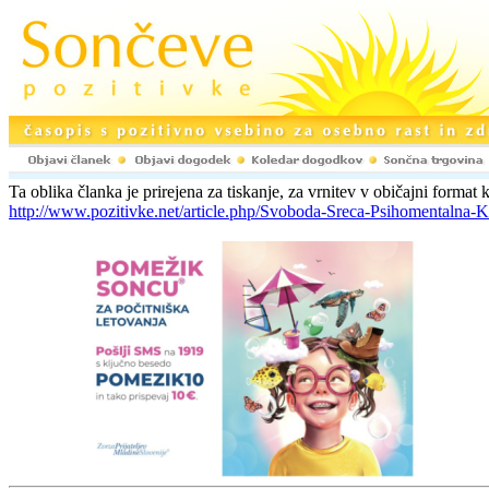
Ta oblika članka je prirejena za tiskanje, za vrnitev v običajni format k
http://www.pozitivke.net/article.php/Svoboda-Sreca-Psihomentalna-K