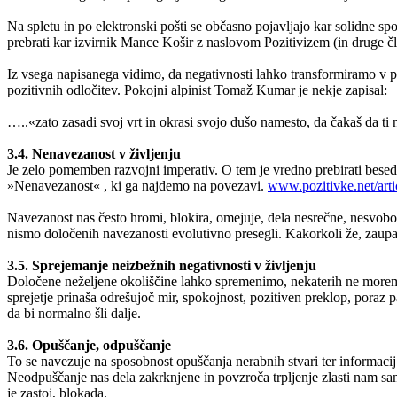
Na spletu in po elektronski pošti se občasno pojavljajo kar solidne 
prebrati kar izvirnik Mance Košir z naslovom Pozitivizem (in druge č
Iz vsega napisanega vidimo, da negativnosti lahko transformiramo v p
pozitivnih odločitev. Pokojni alpinist Tomaž Kumar je nekje zapisal:
…..«zato zasadi svoj vrt in okrasi svojo dušo namesto, da čakaš da ti
3.4. Nenavezanost v življenju
Je zelo pomemben razvojni imperativ. O tem je vredno prebirati besedi
»Nenavezanost« , ki ga najdemo na povezavi.
www.pozitivke.net/arti
Navezanost nas često hromi, blokira, omejuje, dela nesrečne, nesvobo
nismo določenih navezanosti evolutivno presegli. Kakorkoli že, zaupan
3.5. Sprejemanje neizbežnih negativnosti v življenju
Določene neželjene okoliščine lahko spremenimo, nekaterih ne moremo.
sprejetje prinaša odrešujoč mir, spokojnost, pozitiven preklop, poraz 
da bi normalno šli dalje.
3.6. Opuščanje, odpuščanje
To se navezuje na sposobnost opuščanja nerabnih stvari ter informacij 
Neodpuščanje nas dela zakrknjene in povzroča trpljenje zlasti nam s
je zastoj, blokada.