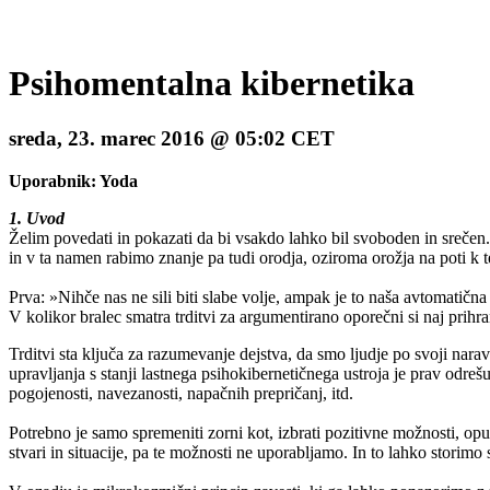
Psihomentalna kibernetika
sreda, 23. marec 2016 @ 05:02 CET
Uporabnik: Yoda
1. Uvod
Želim povedati in pokazati da bi vsakdo lahko bil svoboden in srečen. 
in v ta namen rabimo znanje pa tudi orodja, oziroma orožja na poti k 
Prva: »Nihče nas ne sili biti slabe volje, ampak je to naša avtomatičn
V kolikor bralec smatra trditvi za argumentirano oporečni si naj prihra
Trditvi sta ključa za razumevanje dejstva, da smo ljudje po svoji na
upravljanja s stanji lastnega psihokibernetičnega ustroja je prav odre
pogojenosti, navezanosti, napačnih prepričanj, itd.
Potrebno je samo spremeniti zorni kot, izbrati pozitivne možnosti, op
stvari in situacije, pa te možnosti ne uporabljamo. In to lahko storim