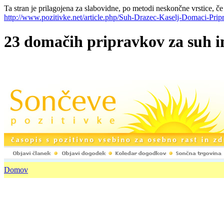
Ta stran je prilagojena za slabovidne, po metodi neskončne vrstice, če
http://www.pozitivke.net/article.php/Suh-Drazec-Kaselj-Domaci-Pri
23 domačih pripravkov za suh in
Domov