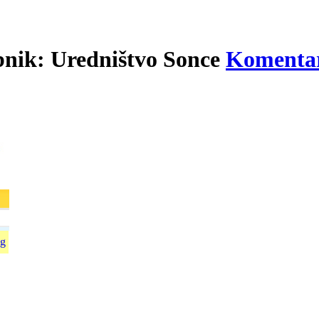
bnik: Uredništvo Sonce
Komentar
g