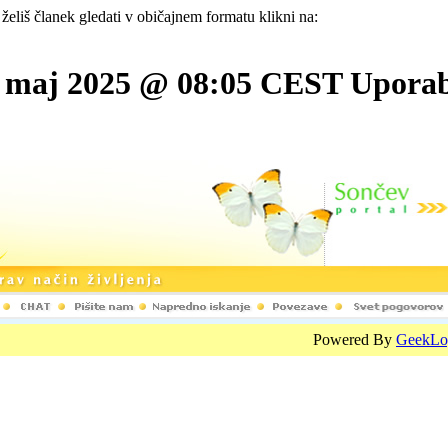
 želiš članek gledati v običajnem formatu klikni na:
11. maj 2025 @ 08:05 CEST Upora
Powered By
GeekLo