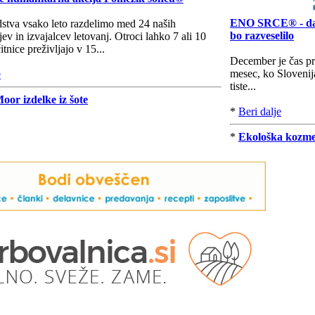
ENO SRCE® - da b
dstva vsako leto razdelimo med 24 naših
bo razveselilo
jev in izvajalcev letovanj. Otroci lahko 7 ali 10
tnice preživljajo v 15...
December je čas pri
mesec, ko Slovenija
e
tiste...
or izdelke iz šote
*
Beri dalje
*
Ekološka kozmet