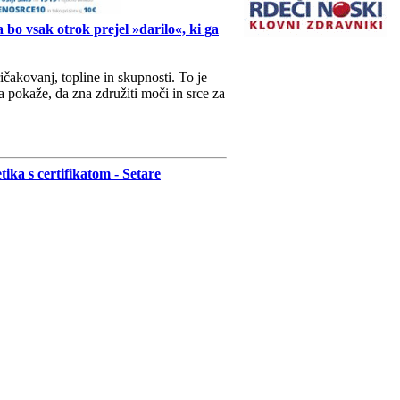
o vsak otrok prejel »darilo«, ki ga
čakovanj, topline in skupnosti. To je
 pokaže, da zna združiti moči in srce za
ika s certifikatom - Setare