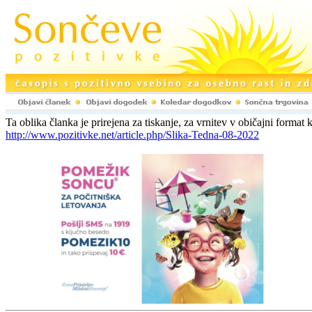
Ta oblika članka je prirejena za tiskanje, za vrnitev v običajni format k
http://www.pozitivke.net/article.php/Slika-Tedna-08-2022