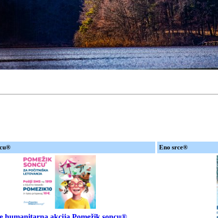
ncu®
Eno srce®
 je humanitarna akcija Pomežik soncu®