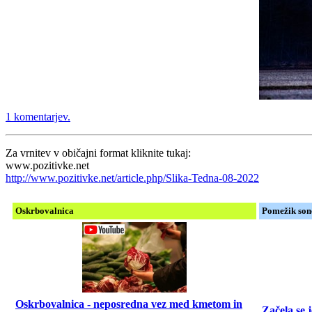
1 komentarjev.
Za vrnitev v običajni format kliknite tukaj:
www.pozitivke.net
http://www.pozitivke.net/article.php/Slika-Tedna-08-2022
Oskrbovalnica
Pomežik so
Oskrbovalnica - neposredna vez med kmetom in
Začela se