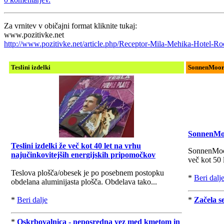
Za vrnitev v običajni format kliknite tukaj:
www.pozitivke.net
http://www.pozitivke.net/article.php/Receptor-Mila-Mehika-Hotel-Ro
Teslini izdelki
SonnenMoor i
SonnenMoor
Teslini izdelki že več kot 40 let na vrhu
SonnenMoor 
najučinkovitejših energijskih pripomočkov
več kot 50 
Teslova plošča/obesek je po posebnem postopku
*
Beri dalj
obdelana aluminijasta plošča. Obdelava tako...
*
Beri dalje
*
Začela s
*
Oskrbovalnica - neposredna vez med kmetom in