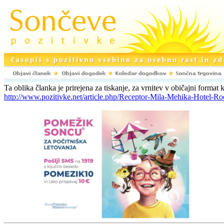
Ta oblika članka je prirejena za tiskanje, za vrnitev v običajni format k
http://www.pozitivke.net/article.php/Receptor-Mila-Mehika-Hotel-Ro