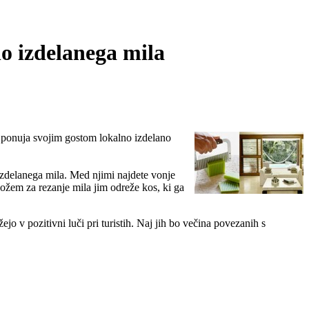
no izdelanega mila
j ponuja svojim gostom lokalno izdelano
 izdelanega mila. Med njimi najdete vonje
nožem za rezanje mila jim odreže kos, ki ga
jo v pozitivni luči pri turistih. Naj jih bo večina povezanih s