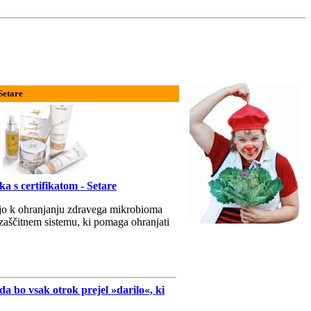
Setare
a s certifikatom - Setare
ajo k ohranjanju zdravega mikrobioma
aščitnem sistemu, ki pomaga ohranjati
bo vsak otrok prejel »darilo«, ki