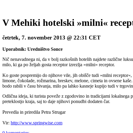
V Mehiki hotelski »milni« recept
četrtek, 7. november 2013 @ 22:31 CET
Uporabnik: Uredništvo Sonce
Nič nenavadnega ni, da v bolj razkošnih hotelih najdete različne luk
milo, ki ga po željah gosta receptor izrezlja »milni« receptor.
Ko goste pospremijo do njihove vile, jih obišče tudi »milni receptor«
limone, čokolade, rožmarina, breskev, melone, cimeta in ovsene kaše. M
bodo rabili v času bivanja, milo pa lahko kasneje kupijo tudi v trgovi
Odlična ideja, ki turista poveže z zgodovino in tradicijami lokalnega p
preteklostjo kraja, saj to daje njihovi ponudbi dodaten čar.
Prevedla in priredila Petra Strugar
Vir:
http://www.springwise.com
0 komentarjev.