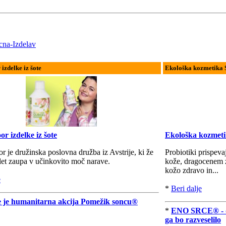
cna-Izdelav
zdelke iz šote
Ekološka kozmetika 
 izdelke iz šote
Ekološka kozmetik
je družinska poslovna družba iz Avstrije, ki že
Probiotiki prispev
let zaupa v učinkovito moč narave.
kože, dragocenem z
kožo zdravo in...
e
*
Beri dalje
e je humanitarna akcija Pomežik soncu®
*
ENO SRCE® - da 
ga bo razveselilo