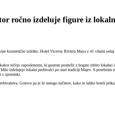
or ročno izdeluje figure iz lokal
suzne kozmetične izdelke. Hotel Viceroy Riviera Maya z 41 vilami seda
, kakor rečejo zaposlenemu, ki gostom postreže z bogato izbiro lokalno
ilo izdelujejo lokalni prebivalci po stari tradiciji Majev. S posebnim 
ni z spominki.
rebivalstva. Gotovo pa je še mnogo načinov, kako se lahko hoteli prikaže