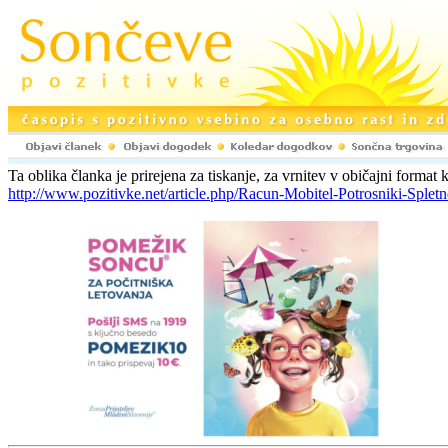
Ta oblika članka je prirejena za tiskanje, za vrnitev v običajni format k
http://www.pozitivke.net/article.php/Racun-Mobitel-Potrosniki-Spletn