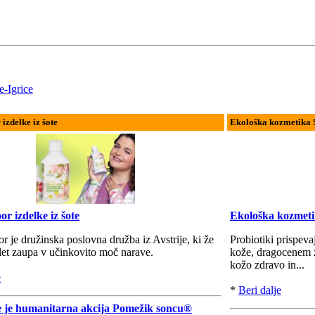
e-Igrice
zdelke iz šote
Ekološka kozmetika 
 izdelke iz šote
Ekološka kozmetik
je družinska poslovna družba iz Avstrije, ki že
Probiotiki prispev
let zaupa v učinkovito moč narave.
kože, dragocenem z
kožo zdravo in...
e
*
Beri dalje
e je humanitarna akcija Pomežik soncu®