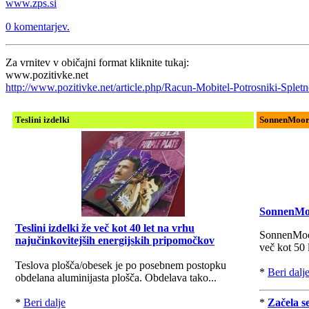
www.zps.si
0 komentarjev.
Za vrnitev v običajni format kliknite tukaj:
www.pozitivke.net
http://www.pozitivke.net/article.php/Racun-Mobitel-Potrosniki-Spletn
Teslini izdelki
SonnenMoor i
SonnenMoor
Teslini izdelki že več kot 40 let na vrhu
SonnenMoor 
najučinkovitejših energijskih pripomočkov
več kot 50 
Teslova plošča/obesek je po posebnem postopku
*
Beri dalj
obdelana aluminijasta plošča. Obdelava tako...
*
Beri dalje
*
Začela s