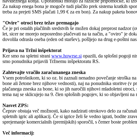
navideznega konja. Uporabniki morajo za različne pripomočke, ki izbo
Za nakup enega bona je mogoče tudi plačilo prek sistema kratkih sporo
treba za prejeti SMS plačati 1,99 € za en bon). Za nakup paketa bono
"Ovire" otroci brez težav premagajo
Če je pri ostalih plačilnih sredstvih še možen dokaj preprost nadzor (o
let, sicer ne morejo neposredno plačevati na ta način, a "oviro" je dok
dovolila odrasla oseba (eden od staršev), pošljejo na drug e-poštni nas
Prijava na Tržni inšpektorat
Ker smo na spletni strani
www.howrse.si
opazili, da splošni pogoji n
smo ponudnika prijavili Tržnemu inšpektoratu RS.
Zahtevajte vračilo zaračunanega zneska
Vsem potrošnikom, ki so oz. bi zaznali nenadno povečanje stroška na r
bone ali žetone brez njihove vednosti), naj na ponudnika storitve (
plačanega zneska za bone, ki so jih naročili njihovi mladoletni otroci
tema naj se sklicujejo na 9. člen splošnih pogojev, ki so objavljeni na 
Nasvet ZPS:
Čeprav obstaja več možnosti, kako nadzirati otrokovo delo za računalni
spletnih igric ali aplikacij. Če si igrice želi še vedno igrati, bodite zr
sprejemanje komercialnih (premijskih) sporočil, s čemer boste problem
Več informacij: