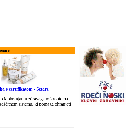
Setare
a s certifikatom - Setare
ajo k ohranjanju zdravega mikrobioma
aščitnem sistemu, ki pomaga ohranjati