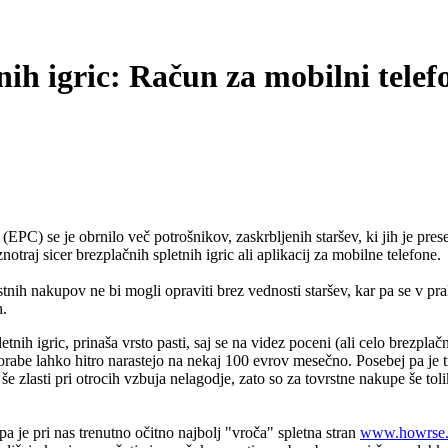
ih igric: Račun za mobilni telefo
PC) se je obrnilo več potrošnikov, zaskrbljenih staršev, ki jih je pres
raj sicer brezplačnih spletnih igric ali aplikacij za mobilne telefone.
stnih nakupov ne bi mogli opraviti brez vednosti staršev, kar pa se v p
h.
tnih igric, prinaša vrsto pasti, saj se na videz poceni (ali celo brezp
orabe lahko hitro narastejo na nekaj 100 evrov mesečno. Posebej pa je tre
e zlasti pri otrocih vzbuja nelagodje, zato so za tovrstne nakupe še toli
 pa je pri nas trenutno očitno najbolj "vroča" spletna stran
www.howrse.