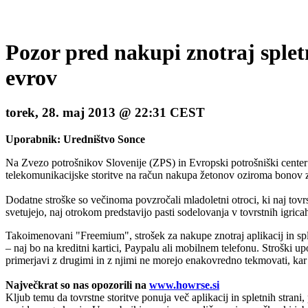
Pozor pred nakupi znotraj spletn
evrov
torek, 28. maj 2013 @ 22:31 CEST
Uporabnik: Uredništvo Sonce
Na Zvezo potrošnikov Slovenije (ZPS) in Evropski potrošniški center (E
telekomunikacijske storitve na račun nakupa žetonov oziroma bonov znot
Dodatne stroške so večinoma povzročali mladoletni otroci, ki naj tovr
svetujejo, naj otrokom predstavijo pasti sodelovanja v tovrstnih igrica
Takoimenovani "Freemium", strošek za nakupe znotraj aplikacij in sple
– naj bo na kreditni kartici, Paypalu ali mobilnem telefonu. Stroški up
primerjavi z drugimi in z njimi ne morejo enakovredno tekmovati, kar š
Največkrat so nas opozorili na
www.howrse.si
Kljub temu da tovrstne storitve ponuja več aplikacij in spletnih strani,