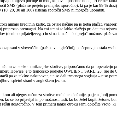
ljšajo konjevo počutje in moč, kupovati posebne bone, pri čemer lahko 
čil SMS (plača se prejeto premijsko sporočilo), ki pa je kar 99 % dražj
v (10, 20, 30 ali 100) sistema sporočil SMS ni mogoče uporabiti.
troci nimajo kreditnih kartic, za ostale načine pa je treba plačati vnapr
aj preprosto premagati. Na eni strani se lahko zlažejo pri datumu rojstv
lov (denimo prijateljevega) in si na ta način "odprejo" možnost plačevan
iso zapisani v slovenščini (pač pa v angleščini), pa čeprav je ostala vs
ačunu za telekomunikacijske storitve, priporočamo da pri operaterju prev
v primeru Howrse je to francosko podjetje OWLIENT SARL, 28, rue de Ch
, starši pa za takšno nakupovanje niso dali izrecnega soglasja – niso po
njihovi spletni strani v angleškem jeziku.
kom ali njegov račun za storitve mobilne telefonije, pa je najbolj pome
aven, ko se bo prijavljal in po možnosti tudi, ko bo želel kupiti žetone, b
 rešili dolgoročno. V tem primeru lahko otroku sami določite vsoto, ki 