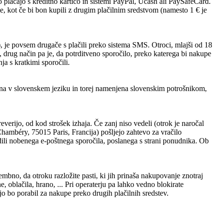
plačajo s kreditno kartico in sistemi PayPal, Ucash ali PaySafeCard.
e, kot če bi bon kupili z drugim plačilnim sredstvom (namesto 1 € je
ej), je povsem drugače s plačili preko sistema SMS. Otroci, mlajši od 18
a, drug način pa je, da potrditveno sporočilo, preko katerega bi nakupe
ja s kratkimi sporočili.
ebina v slovenskem jeziku in torej namenjena slovenskim potrošnikom,
erijo, od kod strošek izhaja. Če zanj niso vedeli (otrok je naročal
ambéry, 75015 Paris, Francija) pošljejo zahtevo za vračilo
trdili nobenega e-poštnega sporočila, poslanega s strani ponudnika. Ob
mbno, da otroku razložite pasti, ki jih prinaša nakupovanje znotraj
one, oblačila, hrano, ... Pri operaterju pa lahko vedno blokirate
jo bo porabil za nakupe preko drugih plačilnih sredstev.