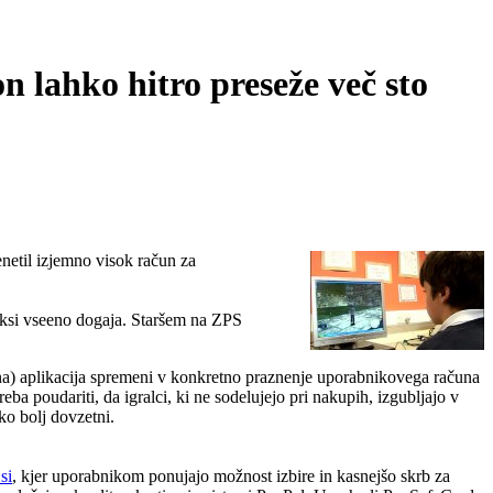
n lahko hitro preseže več sto
enetil izjemno visok račun za
raksi vseeno dogaja. Staršem na ZPS
lačna) aplikacija spremeni v konkretno praznenje uporabnikovega računa
ba poudariti, da igralci, ki ne sodelujejo pri nakupih, izgubljajo v
ko bolj dovzetni.
si
, kjer uporabnikom ponujajo možnost izbire in kasnejšo skrb za