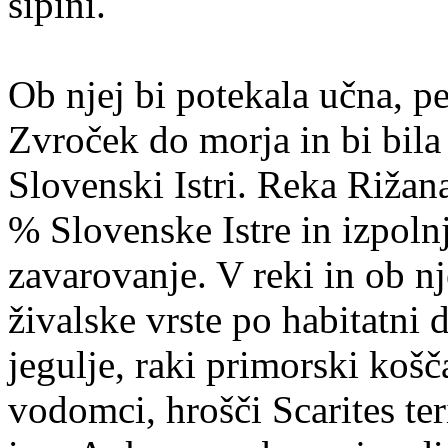
sipini.
Ob njej bi potekala učna, pe
Zvroček do morja in bi bil
Slovenski Istri. Reka Rižan
% Slovenske Istre in izpolnj
zavarovanje. V reki in ob nj
živalske vrste po habitatni 
jegulje, raki primorski košča
vodomci, hrošči Scarites ter