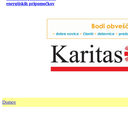
energijskih pripomočkov
Domov