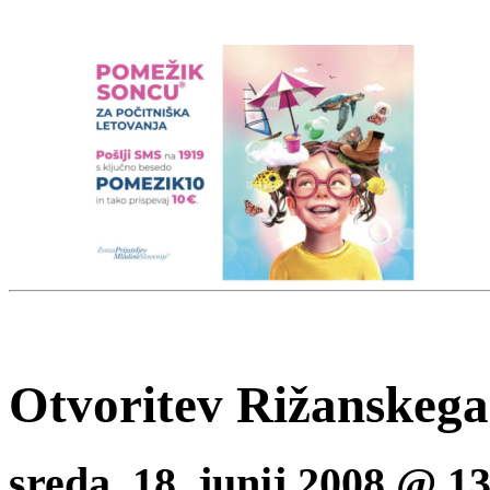
Otvoritev Rižanskega 
sreda, 18. junij 2008 @ 