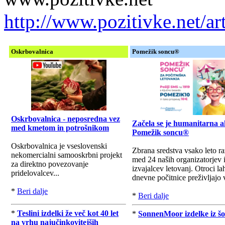
http://www.pozitivke.net/ar
Oskrbovalnica
Pomežik soncu®
Oskrbovalnica - neposredna vez
Začela se je humanitarna a
med kmetom in potrošnikom
Pomežik soncu®
Oskrbovalnica je vseslovenski
Zbrana sredstva vsako leto r
nekomercialni samooskrbni projekt
med 24 naših organizatorjev 
za direktno povezovanje
izvajalcev letovanj. Otroci la
pridelovalcev...
dnevne počitnice preživljajo v
*
Beri dalje
*
Beri dalje
*
Teslini izdelki že več kot 40 let
*
SonnenMoor izdelke iz šo
na vrhu najučinkovitejših