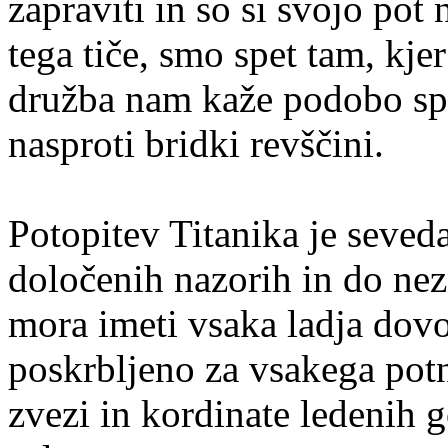
zapraviti in so si svojo pot 
tega tiče, smo spet tam, kje
družba nam kaže podobo sp
nasproti bridki revščini.
Potopitev Titanika je seved
določenih nazorih in do n
mora imeti vsaka ladja dovol
poskrbljeno za vsakega potn
zvezi in kordinate ledenih g