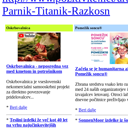
Parnik-Titanik-Razkosn
Oskrbovalnica
Pomežik soncu®
Oskrbovalnica - neposredna vez
Začela se je humanitarna a
med kmetom in potrošnikom
Pomežik soncu®
Oskrbovalnica je vseslovenski
Zbrana sredstva vsako leto r
nekomercialni samooskrbni projekt
med 24 naših organizatorjev 
za direktno povezovanje
izvajalcev letovanj. Otroci la
pridelovalcev...
dnevne počitnice preživljajo v
*
Beri dalje
*
Beri dalje
*
Teslini izdelki že več kot 40 let
*
SonnenMoor izdelke iz šo
na vrhu najučinkovitejših