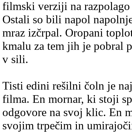
filmski verziji na razpolago
Ostali so bili napol napolnje
mraz izčrpal. Oropani toplot
kmalu za tem jih je pobral pa
v sili.
Tisti edini rešilni čoln je n
filma. En mornar, ki stoji s
odgovore na svoj klic. En m
svojim trpečim in umirajo