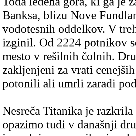
Toda ledena gora, ki ga je
Banksa, blizu Nove Fundlandi
vodotesnih oddelkov. V treh
izginil. Od 2224 potnikov s
mesto v rešilnih čolnih. Dru
zakljenjeni za vrati cenejših
potonili ali umrli zaradi po
Nesreča Titanika je razkril
opazimo tudi v današnji dru