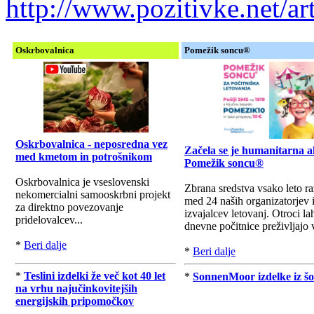
http://www.pozitivke.net/
Oskrbovalnica
Pomežik soncu®
Oskrbovalnica - neposredna vez
Začela se je humanitarna a
med kmetom in potrošnikom
Pomežik soncu®
Oskrbovalnica je vseslovenski
Zbrana sredstva vsako leto r
nekomercialni samooskrbni projekt
med 24 naših organizatorjev 
za direktno povezovanje
izvajalcev letovanj. Otroci la
pridelovalcev...
dnevne počitnice preživljajo v
*
Beri dalje
*
Beri dalje
*
Teslini izdelki že več kot 40 let
*
SonnenMoor izdelke iz šo
na vrhu najučinkovitejših
energijskih pripomočkov