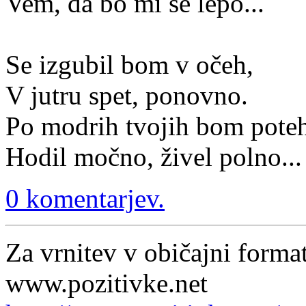
Vem, da bo mi še lepo...
Se izgubil bom v očeh,
V jutru spet, ponovno.
Po modrih tvojih bom pote
Hodil močno, živel polno...
0 komentarjev.
Za vrnitev v običajni format
www.pozitivke.net