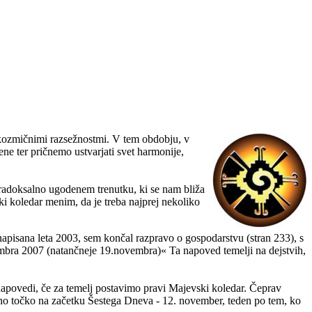
 kozmičnimi razsežnostmi. V tem obdobju, v
e ter pričnemo ustvarjati svet harmonije,
aradoksalno ugodenem trenutku, ki se nam bliža
i koledar menim, da je treba najprej nekoliko
pisana leta 2003, sem končal razpravo o gospodarstvu (stran 233), s
ovembra 2007 (natančneje 19.novembra)« Ta napoved temelji na dejstvih,
 napovedi, če za temelj postavimo pravi Majevski koledar. Čeprav
no točko na začetku Šestega Dneva - 12. november, teden po tem, ko