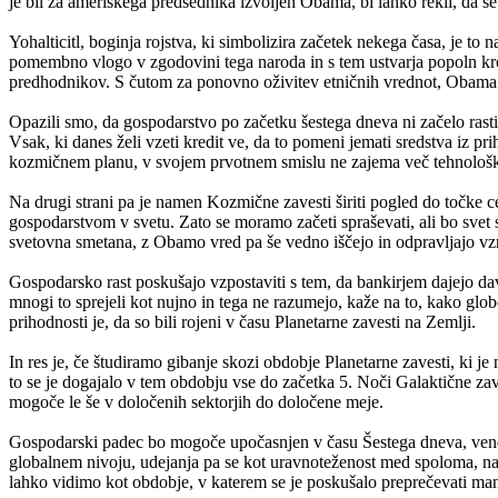
je bil za ameriškega predsednika izvoljen Obama, bi lahko rekli, da se
Yohalticitl, boginja rojstva, ki simbolizira začetek nekega časa, je 
pomembno vlogo v zgodovini tega naroda in s tem ustvarja popoln krog
predhodnikov. S čutom za ponovno oživitev etničnih vrednot, Obama u
Opazili smo, da gospodarstvo po začetku šestega dneva ni začelo ras
Vsak, ki danes želi vzeti kredit ve, da to pomeni jemati sredstva iz pr
kozmičnem planu, v svojem prvotnem smislu ne zajema več tehnološk
Na drugi strani pa je namen Kozmične zavesti širiti pogled do točke c
gospodarstvom v svetu. Zato se moramo začeti spraševati, ali bo svet s
svetovna smetana, z Obamo vred pa še vedno iščejo in odpravljajo vzro
Gospodarsko rast poskušajo vzpostaviti s tem, da bankirjem dajejo dav
mnogi to sprejeli kot nujno in tega ne razumejo, kaže na to, kako gl
prihodnosti je, da so bili rojeni v času Planetarne zavesti na Zemlji.
In res je, če študiramo gibanje skozi obdobje Planetarne zavesti, ki 
to se je dogajalo v tem obdobju vse do začetka 5. Noči Galaktične zav
mogoče le še v določenih sektorjih do določene meje.
Gospodarski padec bo mogoče upočasnjen v času Šestega dneva, vendar
globalnem nivoju, udejanja pa se kot uravnoteženost med spoloma, 
lahko vidimo kot obdobje, v katerem se je poskušalo preprečevati mani