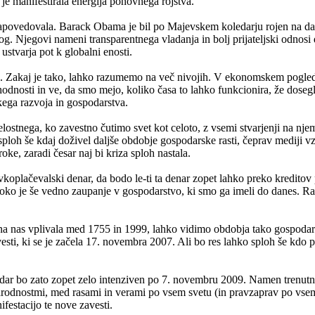
 je manifestirala energija ponovnega rojstva.
to napovedovala. Barack Obama je bil po Majevskem koledarju rojen na da
. Njegovi nameni transparentnega vladanja in bolj prijateljski odnosi
stvarja pot k globalni enosti.
ti. Zakaj je tako, lahko razumemo na več nivojih. V ekonomskem pogled
ihodnosti in ve, da smo mejo, koliko časa to lahko funkcionira, že dosegl
ega razvoja in gospodarstva.
elostnega, ko zavestno čutimo svet kot celoto, z vsemi stvarjenji na nje
ploh še kdaj doživel daljše obdobje gospodarske rasti, čeprav mediji vzt
ke, zaradi česar naj bi kriza sploh nastala.
koplačevalski denar, da bodo le-ti ta denar zopet lahko preko kreditov 
oboko je še vedno zaupanje v gospodarstvo, ki smo ga imeli do danes. R
je na nas vplivala med 1755 in 1999, lahko vidimo obdobja tako gospodar
esti, ki se je začela 17. novembra 2007. Ali bo res lahko sploh še kdo
 bo zato zopet zelo intenziven po 7. novembru 2009. Namen trenutne G
narodnostmi, med rasami in verami po vsem svetu (in pravzaprav po v
festacijo te nove zavesti.