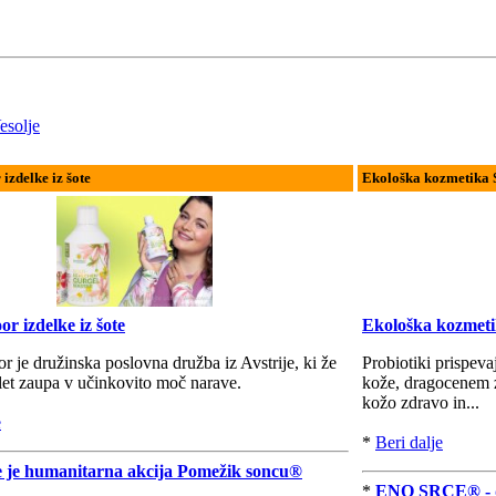
esolje
zdelke iz šote
Ekološka kozmetika 
 izdelke iz šote
Ekološka kozmetik
je družinska poslovna družba iz Avstrije, ki že
Probiotiki prispev
let zaupa v učinkovito moč narave.
kože, dragocenem z
kožo zdravo in...
e
*
Beri dalje
e je humanitarna akcija Pomežik soncu®
*
ENO SRCE® - da 