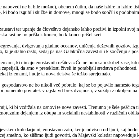
povedi ne bi bile možne), obenem čutim, da naše izbire in izbire tistih
ki bodo izgubili službe in domove, mnogi se bodo soočili s podobnimi n
austavi ter upanje da človeštvo dejansko lahko preživi in izpolni svoj 
 rast ne bo prišla k koncu, bo k koncu prišel svet.
 segrevanja, dvigovanja gladine oceanov, uničenja deževnih gozdov, izgin
 ki je stalno raslo, sedaj pa nas Galaktična zavest sili k soočenju s pos
 dilemami, ki nimajo enostavnih rešitev: »Če ne bom sam skrbel zase, 
 zapeljali, da smo v preteklosti živeli in porabljali sredstva prihodnost
ekaj izjemami, ljudje ta nova dejstva še težko sprejemajo.
 gospodarstvo ne bo nikoli več pobralo, kaj se bo pojavilo namesto teg
bi pomenilo povratek v rajski vrt brez dvojnosti, v sožitju z okoljem n
, ki bi vzdržala na osnovi te nove zavesti. Trenutno je šele peščica tis
znoraznim dejanjem iz obupa in socialnih nestabilnosti v različnih oblika
kem koledarju ni, enostavno zato, ker je odvisen od ljudi, kaj bodo izbr
recej smešno, ko slišimo ljudi govoriti, da Majevski koledar napoveduj