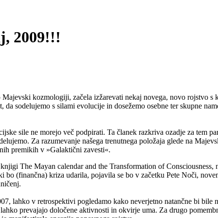
, 2009!!!
o Majevski kozmologiji, začela izžarevati nekaj novega, novo rojstvo s
, da sodelujemo s silami evolucije in dosežemo osebne ter skupne namen
ijske sile ne morejo več podpirati. Ta članek razkriva ozadje za tem p
odelujemo. Za razumevanje našega trenutnega položaja glede na Majevsk
vnih premikih v »Galaktični zavesti«.
njigi The Mayan calendar and the Transformation of Consciousness, na
iki bo (finančna) kriza udarila, pojavila se bo v začetku Pete Noči, n
ničenj.
2007, lahko v retrospektivi pogledamo kako neverjetno natančne bi bile
 lahko prevajajo določene aktivnosti in okvirje uma. Za drugo pomemb