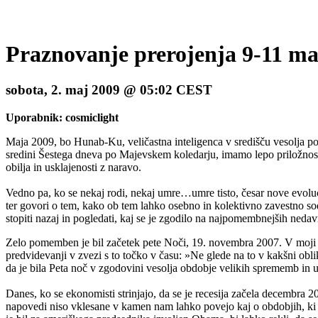
Praznovanje prerojenja 9-11 maj
sobota, 2. maj 2009 @ 05:02 CEST
Uporabnik: cosmiclight
Maja 2009, bo Hunab-Ku, veličastna inteligenca v središču vesolja p
sredini Šestega dneva po Majevskem koledarju, imamo lepo priložnost
obilja in usklajenosti z naravo.
Vedno pa, ko se nekaj rodi, nekaj umre…umre tisto, česar nove evoluc
ter govori o tem, kako ob tem lahko osebno in kolektivno zavestno s
stopiti nazaj in pogledati, kaj se je zgodilo na najpomembnejših neda
Zelo pomemben je bil začetek pete Noči, 19. novembra 2007. V moji k
predvidevanji v zvezi s to točko v času: »Ne glede na to v kakšni obl
da je bila Peta noč v zgodovini vesolja obdobje velikih sprememb in u
Danes, ko se ekonomisti strinjajo, da se je recesija začela decembra 
napovedi niso vklesane v kamen nam lahko povejo kaj o obdobjih, ki