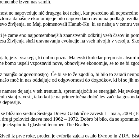
 spremembe izven nas samih.
hodnost ne napoveduje nič drugega kot nekaj, kar posredno ali neposred
zloma današnje ekonomije je bilo napovedano ravno na podlagi rezultat
 življenja, so Maji poimenovali Hanub-Ku, ki se nahaja v centru veso
, ki je zame eno najpomembnejših znanstvenih odkritij vseh časov in p
 Življenja služi uravnavanju evolucije na vseh nivojih v vesolju. Skoz
ajah, je za vsakega, ki dobro pozna Majevski koledar preprosto absurdn
če ne bomo uspeli vzpostaviti nove, obnovljive ekonomije, se to ne bi z
i z manjšo odgovornostjo). Če bi se to že zgodilo, bi bilo to zaradi ne
bi našo moč in nas oddaljuje od odgovornosti do dogodkov, ki bi se jih mo
še namere dejanja v teh trenutnih, spreminjajočih se energijah Majevskeg
ih stanj zavesti, tako kot je na primer točna določitev začetka gospodar
e depresije.
o se bližamo sredini Šestega Dneva Galaktične zavesti 11 maja, 2009 (
n drugi polovici dneva med 1962 – 1972. Dobro bi bilo, da se spomnimo,
 pa je eksplodiral glasbeni fenomen The Beatles.
iveti iz prve roke, preden je evforija zajela ostalo Evropo in ZDA. Bis