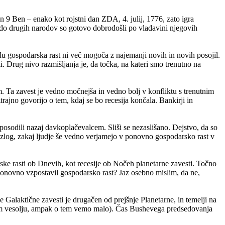
n 9 Ben – enako kot rojstni dan ZDA, 4. julij, 1776, zato igra
 do drugih narodov so gotovo dobrodošli po vladavini njegovih
u gospodarska rast ni več mogoča z najemanji novih in novih posojil.
i. Drug nivo razmišljanja je, da točka, na kateri smo trenutno na
m. Ta zavest je vedno močnejša in vedno bolj v konfliktu s trenutnim
rajno govorijo o tem, kdaj se bo recesija končala. Bankirji in
posodili nazaj davkoplačevalcem. Sliši se nezaslišano. Dejstvo, da so
azlog, zakaj ljudje še vedno verjamejo v ponovno gospodarsko rast v
ske rasti ob Dnevih, kot recesije ob Nočeh planetarne zavesti. Točno
 ponovno vzpostavil gospodarsko rast? Jaz osebno mislim, da ne,
alaktične zavesti je drugačen od prejšnje Planetarne, in temelji na
sem vesolju, ampak o tem vemo malo). Čas Bushevega predsedovanja