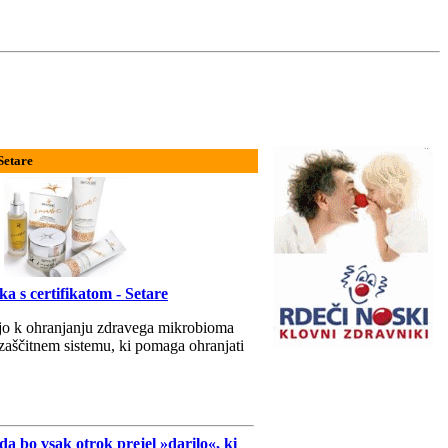
Setare
a s certifikatom - Setare
ajo k ohranjanju zdravega mikrobioma
aščitnem sistemu, ki pomaga ohranjati
bo vsak otrok prejel »darilo«, ki