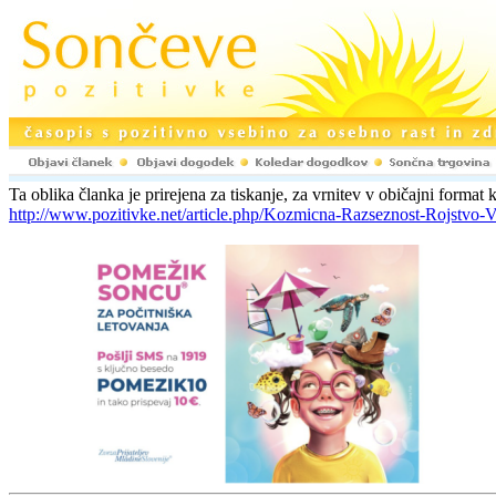
Ta oblika članka je prirejena za tiskanje, za vrnitev v običajni format k
http://www.pozitivke.net/article.php/Kozmicna-Razseznost-Rojstvo-V