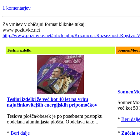
1 komentarjev.
Za vrnitev v običajni format kliknite tukaj:
www.pozitivke.net
http://www.pozitivke.net/article.php/Kozmicna-Razseznost-Rojstvo-V
Teslini izdelki
SonnenMoor i
SonnenMoor
Teslini izdelki že več kot 40 let na vrhu
SonnenMoor 
najučinkovitejših energijskih pripomočkov
več kot 50 
Teslova plošča/obesek je po posebnem postopku
*
Beri dalj
obdelana aluminijasta plošča. Obdelava tako...
*
Beri dalje
*
Začela s