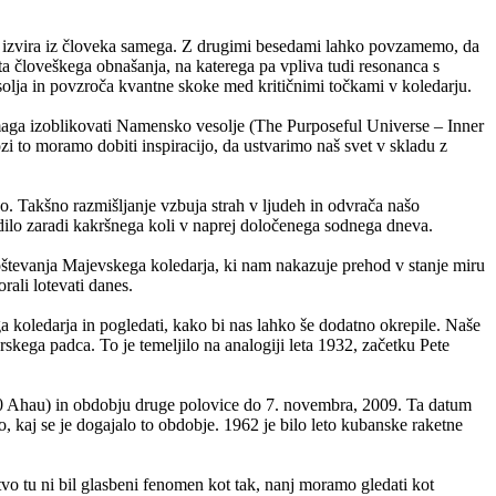
no izvira iz človeka samega. Z drugimi besedami lahko povzamemo, da
a človeškega obnašanja, na katerega pa vpliva tudi resonanca s
lja in povzroča kvantne skoke med kritičnimi točkami v koledarju.
omaga izoblikovati Namensko vesolje (The Purposeful Universe – Inner
i to moramo dobiti inspiracijo, da ustvarimo naš svet v skladu z
o. Takšno razmišljanje vzbuja strah v ljudeh in odvrača našo
godilo zaradi kakršnega koli v naprej določenega sodnega dneva.
upoštevanja Majevskega koledarja, ki nam nakazuje prehod v stanje miru
rali lotevati danes.
a koledarja in pogledati, kako bi nas lahko še dodatno okrepile. Naše
skega padca. To je temeljilo na analogiji leta 1932, začetku Pete
10 Ahau) in obdobju druge polovice do 7. novembra, 2009. Ta datum
 kaj se je dogajalo to obdobje. 1962 je bilo leto kubanske raketne
tvo tu ni bil glasbeni fenomen kot tak, nanj moramo gledati kot