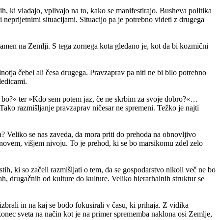
, ki vladajo, vplivajo na to, kako se manifestirajo. Busheva politika
eprijetnimi situacijami. Situacijo pa je potrebno videti z drugega
namen na Zemlji. S tega zornega kota gledano je, kot da bi kozmični
otja čebel ali česa drugega. Pravzaprav pa niti ne bi bilo potrebno
ledicami.
kdo bo?« ter »Kdo sem potem jaz, če ne skrbim za svoje dobro?«…
i. Tako razmišljanje pravzaprav ničesar ne spremeni. Težko je najti
a? Veliko se nas zaveda, da mora priti do prehoda na obnovljivo
a novem, višjem nivoju. To je prehod, ki se bo marsikomu zdel zelo
tih, ki so začeli razmišljati o tem, da se gospodarstvo nikoli več ne bo
h, drugačnih od kulture do kulture. Veliko hierarhalnih struktur se
ali in na kaj se bodo fokusirali v času, ki prihaja. Z vidika
e konec sveta na način kot je na primer sprememba naklona osi Zemlje,