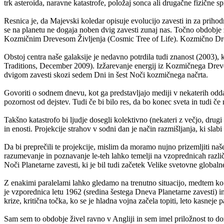
trk asteroida, naravne katastrofe, položaj sonca ali drugačne fizične
Resnica je, da Majevski koledar opisuje evolucijo zavesti in za pri
se na planetu ne dogaja noben dvig zavesti zunaj nas. Točno obdobje 
Kozmičnim Drevesom Življenja (Cosmic Tree of Life). Kozmično Drevo
Obstoj centra naše galaksije je nedavno potrdila tudi znanost (2003)
Traditions, December 2009). Izžarevanje energij iz Kozmičnega Drevesa
dvigom zavesti skozi sedem Dni in šest Noči kozmičnega načrta.
Govoriti o sodnem dnevu, kot ga predstavljajo mediji v nekaterih odd
pozornost od dejstev. Tudi če bi bilo res, da bo konec sveta in tudi 
Takšno katastrofo bi ljudje dosegli kolektivno (nekateri z večjo, drug
in enosti. Projekcije strahov v sodni dan je način razmišljanja, ki sla
Da bi preprečili te projekcije, mislim da moramo nujno prizemljiti na
razumevanje in poznavanje le-teh lahko temelji na vzoprednicah različn
Noči Planetarne zavesti, ki je bil tudi začetek Velike svetovne globaln
Z enakimi paralelami lahko gledamo na trenutno situacijo, medtem k
je vzporednica letu 1962 (sredina šestega Dneva Planetarne zavesti) i
krize, kritična točka, ko se je hladna vojna začela topiti, leto kasneje
Sam sem to obdobje živel ravno v Angliji in sem imel priložnost to dož