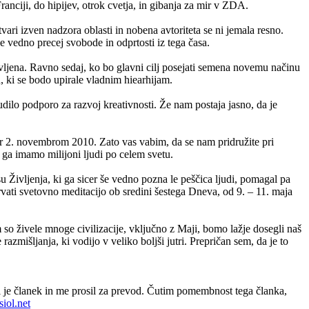
ranciji, do hipijev, otrok cvetja, in gibanja za mir v ZDA.
ari izven nadzora oblasti in nobena avtoriteta se ni jemala resno.
e vedno precej svobode in odprtosti iz tega časa.
tavljena. Ravno sedaj, ko bo glavni cilj posejati semena novemu načinu
, ki se bodo upirale vladnim hiearhijam.
ilo podporo za razvoj kreativnosti. Že nam postaja jasno, da je
r 2. novembrom 2010. Zato vas vabim, da se nam pridružite pri
 ga imamo milijoni ljudi po celem svetu.
Življenja, ki ga sicer še vedno pozna le peščica ljudi, pomagal pa
rvati svetovno meditacijo ob sredini šestega Dneva, od 9. – 11. maja
o živele mnoge civilizacije, vključno z Maji, bomo lažje dosegli naš
zmišljanja, ki vodijo v veliko boljši jutri. Prepričan sem, da je to
 mi je članek in me prosil za prevod. Čutim pomembnost tega članka,
siol.net