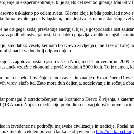
rojenje in eksperimentiranje, ki je zajelo cel svet od gibanja Mai 68 v F
asovno usklajeno po celem svetu. Glavna ideja je bila poskušati nove stv
ulturna revolucija na Kitajskem, toda dejstvo je, da ima današnji svet š
če ne drugega, sedaj prevladuje energija, kjer je gospodarska rast zaus
 vzpodbudi ustvarjalnost, ki se lahko pojavlja v obliki manjših skupin
u, smo lahko veseli, ker nam bo Drevo Življenja (The Tree of Life) nud
utni situaciji vedno bolj odpovedujejo.
mogoča zagotovo postalo jasno v šesti Noči, med 7. novembrom 2009 te
 nastanek vzdržne ekonomije prvič v zadnjih 5000 letih. To je namen, ki
am bo to uspelo. Povečuje se tudi zavest in znanje o Kozmičnem Drevesu 
ih virov, služb itd. Zato mora duh deljenja, sodelovanja in sočutja oba
dar pomaga! Z osredotočenjem na Kozmično Drevo Življenja, s katerim s
(13 Ahau). Naj s to meditacijo prebudimo ustvarjalnost in nove načine ra
lec in izvedenec na področju majevske civilizacije in tradicije. Poslal
 pozitivkah...celoten prevod članka je objavljen na
http://merkaba.blog.