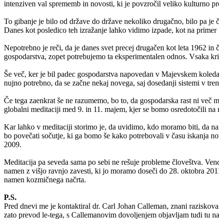
intenziven val sprememb in novosti, ki je povzročil veliko kulturno pre
To gibanje je bilo od države do države nekoliko drugačno, bilo pa je č
Danes kot posledico teh izražanje lahko vidimo izpade, kot na primer k
Nepotrebno je reči, da je danes svet precej drugačen kot leta 1962 in 
gospodarstva, zopet potrebujemo ta eksperimentalen odnos. Vsaka kriza
Še več, ker je bil padec gospodarstva napovedan v Majevskem koledarj
nujno potrebno, da se začne nekaj novega, saj dosedanji sistemi v tren
Če tega zaenkrat še ne razumemo, bo to, da gospodarska rast ni več 
globalni meditaciji med 9. in 11. majem, kjer se bomo osredotočili na
Kar lahko v meditaciji storimo je, da uvidimo, kdo moramo biti, da n
bo povečati sočutje, ki ga bomo še kako potrebovali v času iskanja nov
2009.
Meditacija pa seveda sama po sebi ne rešuje probleme človeštva. Ven
namen z višjo ravnjo zavesti, ki jo moramo doseči do 28. oktobra 2011 
namen kozmičnega načrta.
P.S.
Pred dnevi me je kontaktiral dr. Carl Johan Calleman, znani raziskova
zato prevod le-tega, s Callemanovim dovoljenjem objavljam tudi tu na