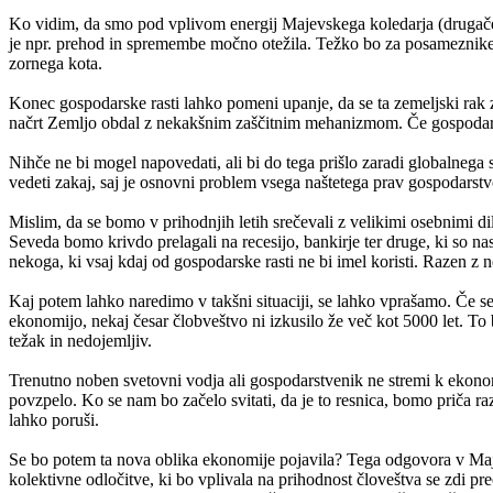
Ko vidim, da smo pod vplivom energij Majevskega koledarja (drugače na
je npr. prehod in spremembe močno otežila. Težko bo za posameznike, 
zornega kota.
Konec gospodarske rasti lahko pomeni upanje, da se ta zemeljski rak z
načrt Zemljo obdal z nekakšnim zaščitnim mehanizmom. Če gospodarska
Nihče ne bi mogel napovedati, ali bi do tega prišlo zaradi globalnega
vedeti zakaj, saj je osnovni problem vsega naštetega prav gospodarstvo,
Mislim, da se bomo v prihodnjih letih srečevali z velikimi osebnimi
Seveda bomo krivdo prelagali na recesijo, bankirje ter druge, ki so nas
nekoga, ki vsaj kdaj od gospodarske rasti ne bi imel koristi. Razen z n
Kaj potem lahko naredimo v takšni situaciji, se lahko vprašamo. Če se
ekonomijo, nekaj česar člobveštvo ni izkusilo že več kot 5000 let. To 
težak in nedojemljiv.
Trenutno noben svetovni vodja ali gospodarstvenik ne stremi k ekonomiji
povzpelo. Ko se nam bo začelo svitati, da je to resnica, bomo priča ra
lahko poruši.
Se bo potem ta nova oblika ekonomije pojavila? Tega odgovora v Majevs
kolektivne odločitve, ki bo vplivala na prihodnost človeštva se zdi p